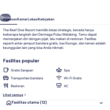
Resort
belumnya
Berikutnya
413+
Ringkasan
Kamar
Lokasi
Kebijakan
The Reef Dive Resort memiliki lokasi strategis, berada hanya
beberapa langkah dari Dermaga Pulau Mataking. Tamu dapat
memanjakan diri dengan pijat, lalu makan di restoran. Fasilitas
seperti antar-jemput bandara gratis, bar/lounge, dan taman adalah
keunggulan lain yang bisa Anda nikmati.
Fasilitas populer
Gratis Sarapan
Spa
Tempat pernikahan outdoor
Transportasi bandara
Wi-Fi Gratis
Restoran
AC
Lihat semua
Fasilitas utama
(12)