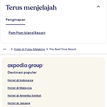
Terus menjelajah
Penginapan
T
Pom Pom Island Resort
a
u
t
Hotel di Pulau Mataking
The Reef Dive Resort
a
n
S
t
a
n
Destinasi populer
d
a
Hotel di Indonesia
r
Hotel di Malaysia
u
n
Hotel di Amerika Serikat
t
u
Hotel di Jepang
k