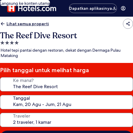
Langsung ke konten utama
Dapatkan aplikasinya
Lihat semua properti
The Reef Dive Resort
Properti
bintang
Hotel tepi pantai dengan restoran, dekat dengan Dermaga Pulau
4.0
Mataking
Pilih tanggal untuk melihat harga
Ke mana?
Tanggal
Traveler