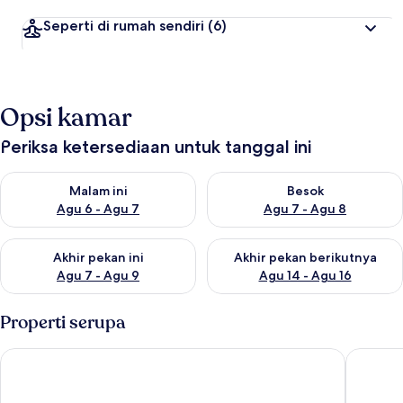
Seperti di rumah sendiri
(6)
Opsi kamar
Periksa ketersediaan untuk tanggal ini
Periksa ketersediaan untuk malam ini Agu 6 - Agu 7
Periksa ketersediaan untuk be
Malam ini
Besok
Agu 6 - Agu 7
Agu 7 - Agu 8
Periksa ketersediaan untuk akhir pekan ini Agu 7 - Agu 9
Periksa ketersediaan untuk ak
Akhir pekan ini
Akhir pekan berikutnya
Agu 7 - Agu 9
Agu 14 - Agu 16
Properti serupa
Sutera @ Mantanani Island Resort & Spa
Cube Bed