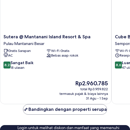
Sutera
Cube
Sutera @ Mantanani Island Resort & Spa
Cube B
@
Bed
Pulau Mantanani Besar
Sempor
Mantanani
Station
Gratis Sarapan
Wi-Fi Gratis
Wi-Fi 
Island
-
AC
Bebas asap rokok
Reseps
Resort
Hostel
&
Sempor
8.2
8.6
Sangat Baik
Luar
8,2
8,6
Spa
dari
dari
18 ulasan
47 ul
Pulau
10,
10,
Mantanani
Sangat
Luar
Harga
Rp2.960.785
Besar
Baik,
Biasa,
sekarang
18
47
total Rp3.959.822
Rp2.960.785
ulasan
ulasan
termasuk pajak & biaya lainnya
31 Agu - 1 Sep
Bandingkan dengan properti serupa
Login untuk melihat diskon dan manfaat yang memenuhi