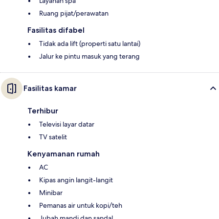
Layanan spa
Ruang pijat/perawatan
Fasilitas difabel
Tidak ada lift (properti satu lantai)
Jalur ke pintu masuk yang terang
Fasilitas kamar
Terhibur
Televisi layar datar
TV satelit
Kenyamanan rumah
AC
Kipas angin langit-langit
Minibar
Pemanas air untuk kopi/teh
Jubah mandi dan sandal