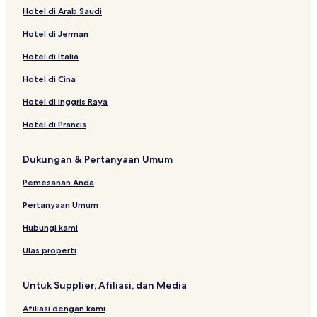
P
Hotel di Arab Saudi
o
m
Hotel di Jerman
P
Hotel di Italia
o
m
Hotel di Cina
I
s
Hotel di Inggris Raya
l
a
Hotel di Prancis
n
d
Dukungan & Pertanyaan Umum
R
e
Pemesanan Anda
s
o
Pertanyaan Umum
r
t
Hubungi kami
Ulas properti
Untuk Supplier, Afiliasi, dan Media
Afiliasi dengan kami