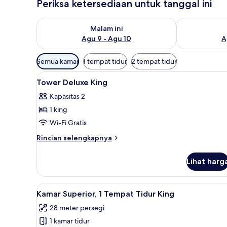
Periksa ketersediaan untuk tanggal ini
Periksa ketersediaan untuk malam ini Agu 9 - Agu 10
Periksa keter
Malam ini
Agu 9 - Agu 10
A
Filter
Semua kamar
1 tempat tidur
2 tempat tidur
tersedia
Lihat
Seprai katun Mesir, seprai pr
untuk
6
Tower Deluxe King
semua
kamar
Kapasitas 2
foto
1 king
untuk
Tower
Wi-Fi Gratis
Deluxe
Rincian
Rincian selengkapnya
King
lebih
lanjut
Lihat harg
untuk
Tower
Deluxe
Lihat
Seprai katun Mesir, seprai pr
3
King
Kamar Superior, 1 Tempat Tidur King
semua
28 meter persegi
foto
1 kamar tidur
untuk