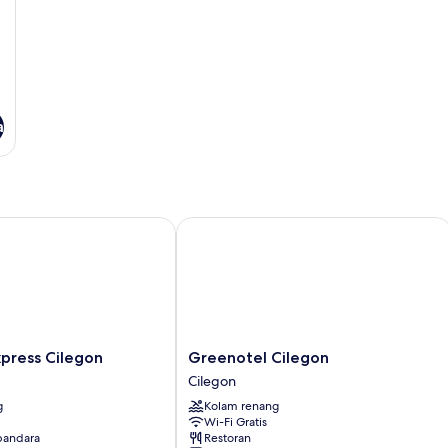
a
ress Cilegon
Greenotel Cilegon
Greenotel
press Cilegon
Greenotel Cilegon
Cilegon
Cilegon
Cilegon
g
Kolam renang
Wi-Fi Gratis
 bandara
Restoran