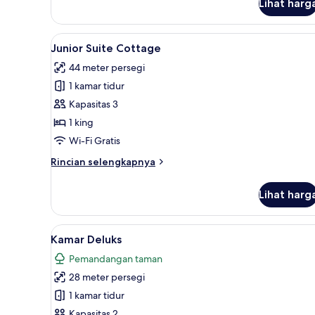
Lihat harg
Twin
Deluks
Lihat
Junior Suite Cottage | Seprai 
3
Junior Suite Cottage
semua
44 meter persegi
foto
1 kamar tidur
untuk
Junior
Kapasitas 3
Suite
1 king
Cottage
Wi-Fi Gratis
Rincian
Rincian selengkapnya
lebih
lanjut
Lihat harg
untuk
Junior
Suite
Lihat
Kamar Deluks | Seprai katun M
1
Cottage
Kamar Deluks
semua
Pemandangan taman
foto
28 meter persegi
untuk
Kamar
1 kamar tidur
Deluks
Kapasitas 2