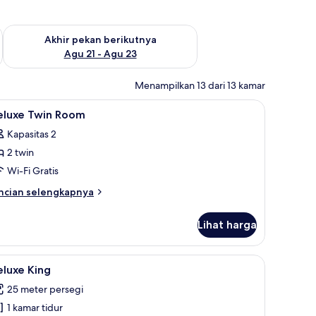
 ini Agu 14 - Agu 16
Periksa ketersediaan untuk akhir pekan berikutnya Agu 21 - A
Akhir pekan berikutnya
Agu 21 - Agu 23
Menampilkan 13 dari 13 kamar
an tempat tidur Select Comfort
ihat
Seprai katun Mesir, seprai premium, dan temp
2
eluxe Twin Room
emua
Kapasitas 2
oto
2 twin
ntuk
eluxe
Wi-Fi Gratis
win
ncian
ncian selengkapnya
oom
bih
njut
Lihat harga
tuk
luxe
in
an tempat tidur Select Comfort
ihat
Deluxe King | Seprai katun Mesir, seprai pre
3
oom
luxe King
emua
25 meter persegi
oto
1 kamar tidur
ntuk