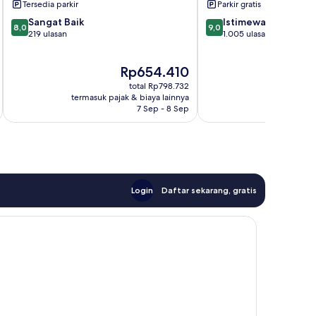
Tersedia parkir
Parkir gratis
8.0
9.0
Sangat Baik
Istimewa
8,0
9,0
dari
dari
219 ulasan
1.005 ulasan
10,
10,
Sangat
Istimewa,
Harga
Rp654.410
Baik,
1.005
sekarang
219
ulasan
total Rp798.732
Rp654.410
ulasan
termasuk pajak & biaya lainnya
termasuk paj
7 Sep - 8 Sep
Login
Daftar sekarang, gratis