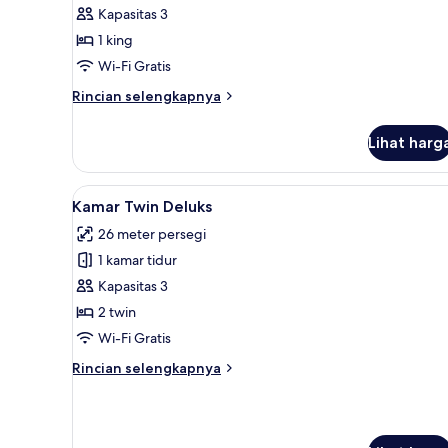
Kamar
Kapasitas 3
Superior,
1 king
1
Wi-Fi Gratis
Tempat
Rincian
Rincian selengkapnya
Tidur
lebih
King
lanjut
Lihat harg
untuk
Kamar
Superior,
Lihat
Kamar Twin Deluks | Seprai ka
3
1
Kamar Twin Deluks
semua
Tempat
26 meter persegi
Tidur
foto
King
1 kamar tidur
untuk
Kamar
Kapasitas 3
Twin
2 twin
Deluks
Wi-Fi Gratis
Rincian
Rincian selengkapnya
lebih
lanjut
untuk
Kamar