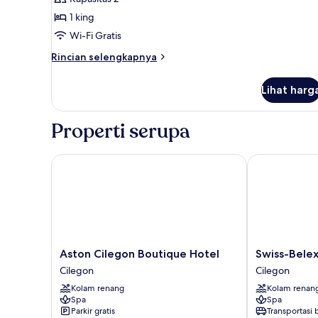
1 king
Wi-Fi Gratis
Rincian
Rincian selengkapnya
lebih
lanjut
Lihat harg
untuk
Kamar
Deluks
Properti serupa
Aston Cilegon Boutique Hotel
Swiss-Belexp
Aston
Swiss-
Aston Cilegon Boutique Hotel
Swiss-Belex
Cilegon
Belexpress
Cilegon
Cilegon
Boutique
Cilegon
Kolam renang
Kolam renan
Hotel
Cilegon
Spa
Spa
Cilegon
Parkir gratis
Transportasi