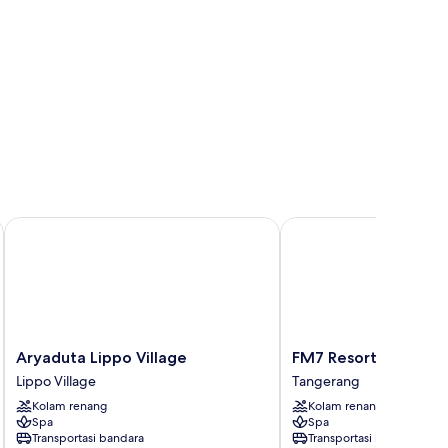
Aryaduta Lippo Village
FM7 Resort Hotel Jakar
Aryaduta
FM7
Aryaduta Lippo Village
FM7 Resort Hotel Ja
Lippo
Resort
Lippo Village
Tangerang
Village
Hotel
Kolam renang
Kolam renang
Lippo
Jakarta
Spa
Spa
Village
Tangerang
Transportasi bandara
Transportasi bandara