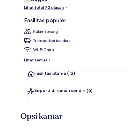
7,8 dari 10
Lihat total 70 ulasan
2 restoran; 
Fasilitas populer
Kolam renang
Transportasi bandara
Wi-Fi Gratis
Lihat semua
Fasilitas utama
(12)
Seperti di rumah sendiri
(6)
Opsi kamar