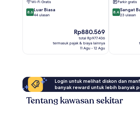
Wi-Fi Gratis
Parkir gratis
8.6
8.4
Luar Biasa
Sangat B
8,6
8,4
dari
dari
44 ulasan
23 ulasan
10,
10,
Luar
Sangat
Harga
Rp880.569
Biasa,
Baik,
sekarang
44
23
total Rp977.436
Rp880.569
ulasan
ulasan
termasuk pajak & biaya lainnya
11 Agu - 12 Agu
Login untuk melihat diskon dan man
banyak reward untuk lebih banyak p
Tentang kawasan sekitar