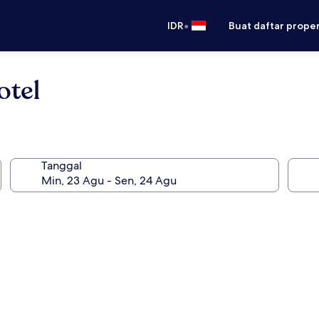
•
IDR
Buat daftar prope
otel
Tanggal