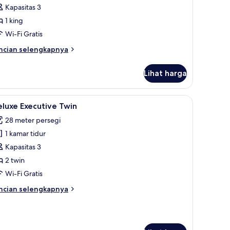
eluxe
Kapasitas 3
ing
1 king
Wi-Fi Gratis
ncian
ncian selengkapnya
bih
njut
Lihat harga
tuk
luxe
ng
Mesir, seprai premium, dan tempat tidur Select Comfort
ihat
Deluxe Executive Twin | Seprai katun Mesir, 
5
luxe Executive Twin
emua
28 meter persegi
oto
1 kamar tidur
ntuk
eluxe
Kapasitas 3
xecutive
2 twin
win
Wi-Fi Gratis
ncian
ncian selengkapnya
bih
njut
tuk
luxe