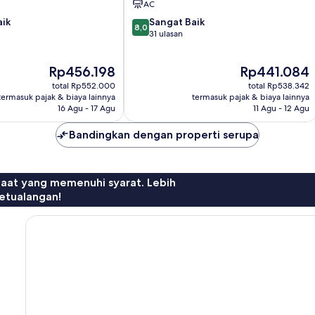
AC
8.0
aik
Sangat Baik
8,0
dari
31 ulasan
10,
Sangat
Harga
Harga
Rp456.198
Rp441.084
Baik,
sekarang
sekarang
31
total Rp552.000
total Rp538.342
Rp456.198
Rp441.084
ulasan
termasuk pajak & biaya lainnya
termasuk pajak & biaya lainnya
16 Agu - 17 Agu
11 Agu - 12 Agu
Bandingkan dengan properti serupa
faat yang memenuhi syarat. Lebih
etualangan!