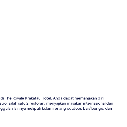
2 restoran; 
di The Royale Krakatau Hotel. Anda dapat memanjakan diri
stro, salah satu 2 restoran, menyajikan masakan internasional dan
gulan lainnya meliputi kolam renang outdoor, bar/lounge, dan
2 restoran; 