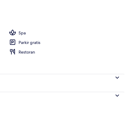
melayani sarapan, makan siang, dan makan malam
Spa
Parkir gratis
Restoran