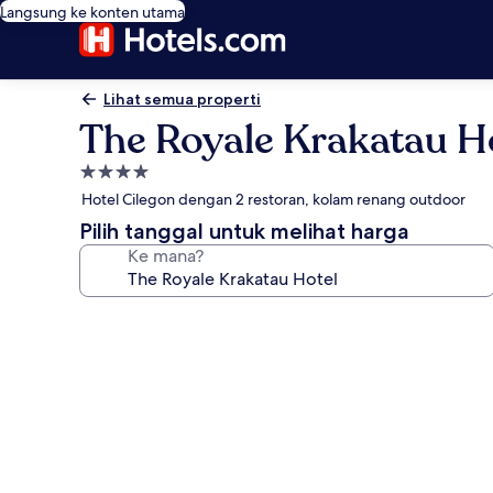
Langsung ke konten utama
Lihat semua properti
The Royale Krakatau H
Properti
bintang
Hotel Cilegon dengan 2 restoran, kolam renang outdoor
4.0
Pilih tanggal untuk melihat harga
Ke mana?
Galeri
foto
untuk
The
Royale
Krakatau