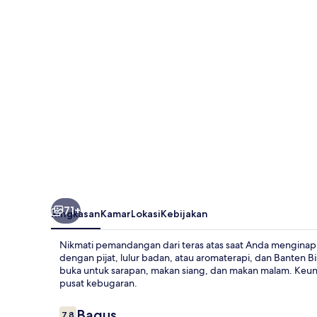
Hotel
71+
Ringkasan
Kamar
Lokasi
Kebijakan
Nikmati pemandangan dari teras atas saat Anda menginap 
dengan pijat, lulur badan, atau aromaterapi, dan Banten Bi
buka untuk sarapan, makan siang, dan makan malam. Keung
pusat kebugaran.
Ulasan
Bagus
7,8