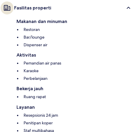
Fasilitas properti
Makanan dan minuman
Restoran
Bar/lounge
Dispenser air
Aktivitas
Pemandian air panas
Karaoke
Perbelanjaan
Bekerja jauh
Ruang rapat
Layanan
Resepsionis 24 jam
Penitipan koper
Staf multibahasa