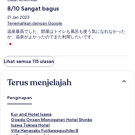
Ulasan terverifikasi
8/10 Sangat bagus
21 Jan 2023
Terjemahkan dengan Google
温泉最高でした、部屋はトイレも風呂も使う気になれなかった
が、温泉がよかったのでまた利用したいです。
Lihat semua 115 ulasan
Terus menjelajah
Penginapan
T
Kur and Hotel Isawa
a
T
Ooedo Onsen Monogatari Hotel Shinko
u
a
T
Isawa Tokiwa Hotel
t
u
a
T
Villa Hanasaku Fujikawaguchiko B