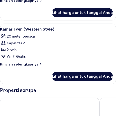
Rincian
Rincian selengkapnya
lebih
lanjut
Lihat harga untuk tanggal Anda
untuk
Kamar
Tradisional
Lihat
Kamar Twin (Western Style) | Brankas, W
4
Kamar Twin (Western Style)
semua
20 meter persegi
foto
Kapasitas 2
untuk
Kamar
2 twin
Twin
Wi-Fi Gratis
(Western
Rincian
Rincian selengkapnya
Style)
lebih
lanjut
Lihat harga untuk tanggal Anda
untuk
Kamar
Twin
Properti serupa
(Western
Style)
Dormy Inn Kofu Marunouchi
Hotel El