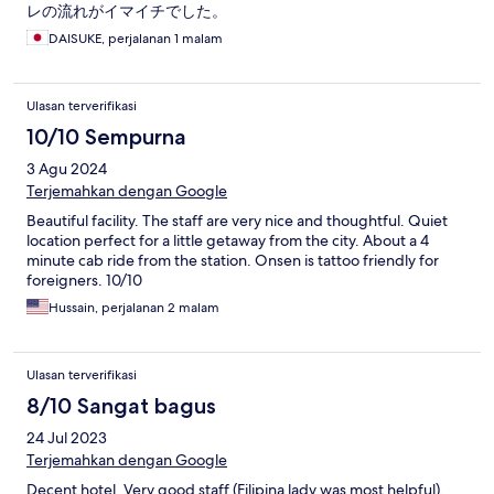
レの流れがイマイチでした。
DAISUKE, perjalanan 1 malam
Ulasan terverifikasi
10/10 Sempurna
3 Agu 2024
Terjemahkan dengan Google
Beautiful facility. The staff are very nice and thoughtful. Quiet
location perfect for a little getaway from the city. About a 4
minute cab ride from the station. Onsen is tattoo friendly for
foreigners. 10/10
Hussain, perjalanan 2 malam
Ulasan terverifikasi
8/10 Sangat bagus
24 Jul 2023
Terjemahkan dengan Google
Decent hotel. Very good staff (Filipina lady was most helpful).