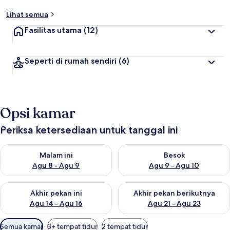
Lihat semua
Fasilitas utama
(12)
Seperti di rumah sendiri
(6)
Opsi kamar
Periksa ketersediaan untuk tanggal ini
Periksa ketersediaan untuk malam ini Agu 8 - Agu 9
Periksa ketersediaan untuk be
Malam ini
Besok
Agu 8 - Agu 9
Agu 9 - Agu 10
Periksa ketersediaan untuk akhir pekan ini Agu 14 - Agu 16
Periksa ketersediaan untuk ak
Akhir pekan ini
Akhir pekan berikutnya
Agu 14 - Agu 16
Agu 21 - Agu 23
Filter
Semua kamar
3+ tempat tidur
2 tempat tidur