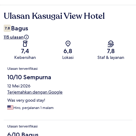
Ulasan Kasugai View Hotel
Ulasan
Bagus
7,8
115 ulasan
7,4
6,8
7,8
Kebersihan
Lokasi
Staf & layanan
Ulasan
Ulasan terverifikasi
10/10 Sempurna
12 Mei 2026
Terjemahkan dengan Google
Was very good stay!
Hiro, perjalanan 1 malam
Ulasan terverifikasi
6/10 Bagus