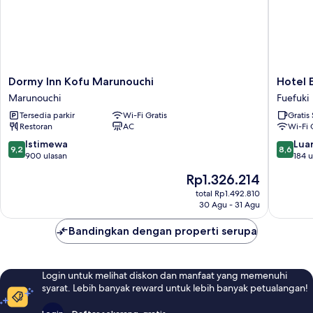
Dormy
Hotel
Dormy Inn Kofu Marunouchi
Hotel 
Inn
Eldia
Marunouchi
Fuefuki
Kofu
Yamanas
Tersedia parkir
Wi-Fi Gratis
Gratis
Marunouchi
-
Restoran
AC
Wi-Fi 
Marunouchi
Adult
only
9.2
8.6
Istimewa
Luar
9,2
8,6
Fuefuki
dari
dari
900 ulasan
184 u
10,
10,
Harga
Rp1.326.214
Istimewa,
Luar
sekarang
900
Biasa,
total Rp1.492.810
Rp1.326.214
30 Agu - 31 Agu
ulasan
184
ulasan
Bandingkan dengan properti serupa
Login untuk melihat diskon dan manfaat yang memenuhi
syarat. Lebih banyak reward untuk lebih banyak petualangan!