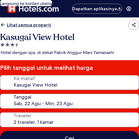
Langsung ke konten utama
Dapatkan aplikasinya
Lihat semua properti
Kasugai View Hotel
Properti
bintang
Hotel dengan spa, di dekat Pabrik Anggur Mars Yamanashi
3.5
Pilih tanggal untuk melihat harga
Ke mana?
Tanggal
Traveler
Cari