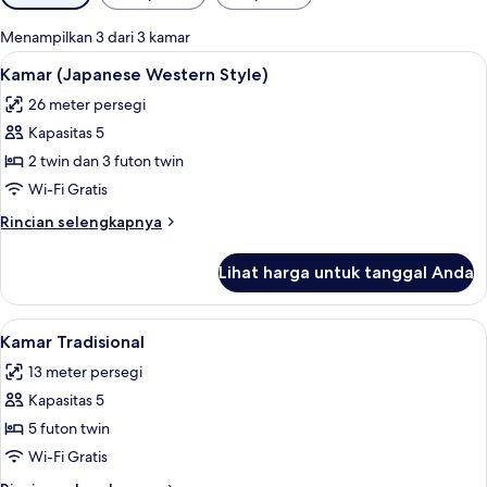
tersedia
untuk
Menampilkan 3 dari 3 kamar
kamar
Lihat
Kamar (Japanese Western Style) | Brank
4
Kamar (Japanese Western Style)
semua
26 meter persegi
foto
Kapasitas 5
untuk
Kamar
2 twin dan 3 futon twin
(Japanese
Wi-Fi Gratis
Western
Rincian
Rincian selengkapnya
Style)
lebih
lanjut
Lihat harga untuk tanggal Anda
untuk
Kamar
(Japanese
Lihat
Kamar Tradisional | Brankas, Wi-Fi grat
4
Western
Kamar Tradisional
semua
Style)
13 meter persegi
foto
Kapasitas 5
untuk
Kamar
5 futon twin
Tradisional
Wi-Fi Gratis