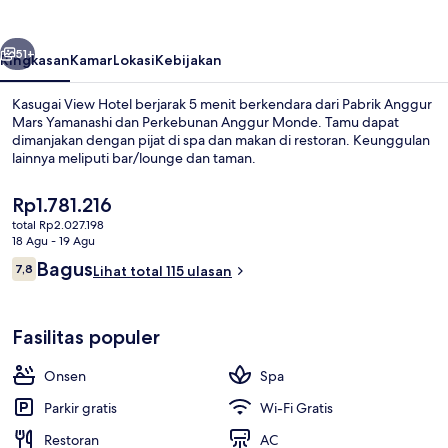
belumnya
Berikutnya
51+
Ringkasan
Kamar
Lokasi
Kebijakan
Kasugai View Hotel berjarak 5 menit berkendara dari Pabrik Anggur
Mars Yamanashi dan Perkebunan Anggur Monde. Tamu dapat
dimanjakan dengan pijat di spa dan makan di restoran. Keunggulan
lainnya meliputi bar/lounge dan taman.
Harga
Rp1.781.216
saat
total Rp2.027.198
ini
18 Agu - 19 Agu
Rp1.781.216
Ulasan
Bagus
7,8
Bagian depan properti - sore/malam
Lihat total 115 ulasan
7,8 dari 10
Fasilitas populer
Onsen
Spa
Parkir gratis
Wi-Fi Gratis
Restoran
AC