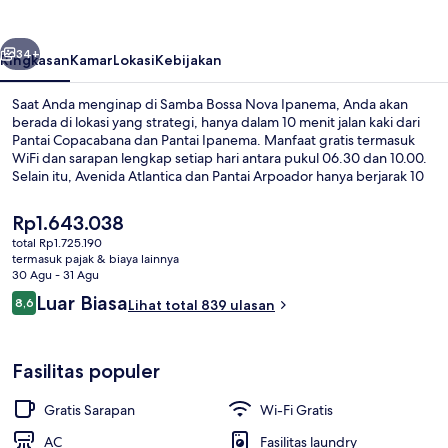
Ipanema
belumnya
Berikutnya
34+
Ringkasan
Kamar
Lokasi
Kebijakan
Saat Anda menginap di Samba Bossa Nova Ipanema, Anda akan
berada di lokasi yang strategi, hanya dalam 10 menit jalan kaki dari
Pantai Copacabana dan Pantai Ipanema. Manfaat gratis termasuk
WiFi dan sarapan lengkap setiap hari antara pukul 06.30 dan 10.00.
Selain itu, Avenida Atlantica dan Pantai Arpoador hanya berjarak 10
menit berjalan kaki.Para traveler menyukai staf. Properti ini berada
dekat dengan transportasi umum: Stasiun Ipanema-General Osorio
Harga
Rp1.643.038
berjarak 7 menit dan Stasiun Trem Estação 1 berjarak 8 menit.
saat
total Rp1.725.190
ini
termasuk pajak & biaya lainnya
Resepsionis
Rp1.643.038
30 Agu - 31 Agu
Ulasan
Luar Biasa
8,6
Lihat total 839 ulasan
8,6 dari 10
Fasilitas populer
Gratis Sarapan
Wi-Fi Gratis
AC
Fasilitas laundry