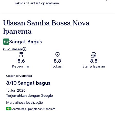
kaki dari Pantai Copacabana.
Ulasan Samba Bossa Nova
Ulasan
Ipanema
Sangat Bagus
8,6
839 ulasan
8,6
8,8
8,8
Kebersihan
Lokasi
Staf & layanan
Ulasan
Ulasan terverifikasi
8/10 Sangat bagus
15 Jun 2026
Terjemahkan dengan Google
Maravilhosa localização
Marcia m c, perjalanan 2 malam