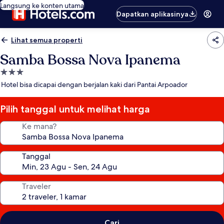
Langsung ke konten utama
Dapatkan aplikasinya
Lihat semua properti
Samba Bossa Nova Ipanema
Properti
bintang
Hotel bisa dicapai dengan berjalan kaki dari Pantai Arpoador
3.0
Pilih tanggal untuk melihat harga
Ke mana?
Tanggal
Traveler
Cari