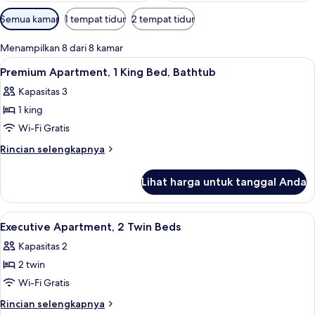
Filter
Semua kamar
1 tempat tidur
2 tempat tidur
tersedia
untuk
Menampilkan 8 dari 8 kamar
kamar
Lihat
Kamar mandi | Perlengkapan mandi gr
3
Premium Apartment, 1 King Bed, Bathtub
semua
Kapasitas 3
foto
1 king
untuk
Premium
Wi-Fi Gratis
Apartment,
Rincian
Rincian selengkapnya
1
lebih
lanjut
King
Lihat harga untuk tanggal Anda
untuk
Bed,
Premium
Bathtub
Apartment,
Lihat
Minibar, brankas, ruang kerja ramah l
11
1
Executive Apartment, 2 Twin Beds
semua
King
Kapasitas 2
Bed,
foto
Bathtub
2 twin
untuk
Executive
Wi-Fi Gratis
Apartment,
Rincian
Rincian selengkapnya