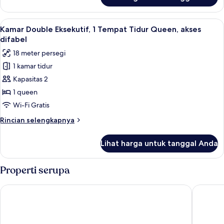
untuk
Queen
Kamar
Double
Lihat
Kamar Double Eksekutif, 1 Tempat Tidu
4
Eksekutif,
Kamar Double Eksekutif, 1 Tempat Tidur Queen, akses
semua
1
difabel
Tempat
foto
18 meter persegi
Tidur
untuk
Queen
1 kamar tidur
Kamar
Kapasitas 2
Double
Eksekutif,
1 queen
1
Wi-Fi Gratis
Tempat
Rincian
Rincian selengkapnya
Tidur
lebih
Queen,
lanjut
Lihat harga untuk tanggal Anda
untuk
akses
Kamar
difabel
Double
Properti serupa
Eksekutif,
1
Atlantis Copacabana Hotel
B&B Hote
Tempat
Tidur
Queen,
akses