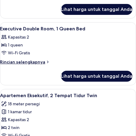
2
lebih
lanjut
Twin
Lihat harga untuk tanggal Anda
untuk
Beds
Executive
Apartment,
Lihat
Lobi
2
2
Executive Double Room, 1 Queen Bed
semua
Twin
Kapasitas 2
Beds
foto
1 queen
untuk
Executive
Wi-Fi Gratis
Double
Rincian
Rincian selengkapnya
Room,
lebih
lanjut
1
Lihat harga untuk tanggal Anda
untuk
Queen
Executive
Bed
Double
Lihat
Apartemen Eksekutif, 2 Tempat Tidur T
5
Room,
Apartemen Eksekutif, 2 Tempat Tidur Twin
semua
1
18 meter persegi
Queen
foto
Bed
1 kamar tidur
untuk
Apartemen
Kapasitas 2
Eksekutif,
2 twin
2
Wi-Fi Gratis