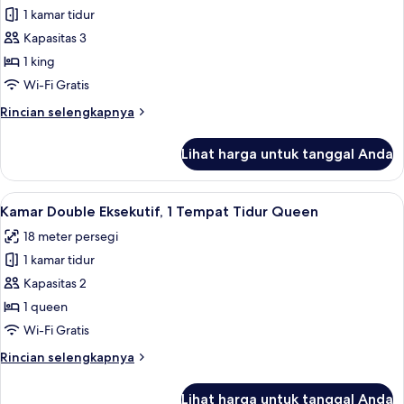
King
1 kamar tidur
untuk
Apartemen
Kapasitas 3
Premium,
1 king
1
Wi-Fi Gratis
Tempat
Rincian
Rincian selengkapnya
Tidur
lebih
King,
lanjut
Lihat harga untuk tanggal Anda
untuk
bathtub
Apartemen
Premium,
Lihat
Kamar Double Eksekutif, 1 Tempat Tidu
3
1
Kamar Double Eksekutif, 1 Tempat Tidur Queen
semua
Tempat
18 meter persegi
Tidur
foto
King,
1 kamar tidur
untuk
bathtub
Kamar
Kapasitas 2
Double
1 queen
Eksekutif,
Wi-Fi Gratis
1
Rincian
Rincian selengkapnya
Tempat
lebih
Tidur
lanjut
Lihat harga untuk tanggal Anda