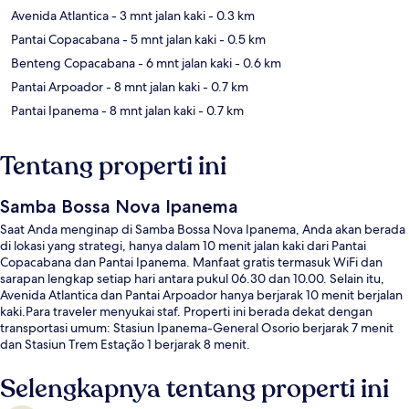
Avenida Atlantica
- 3 mnt jalan kaki
- 0.3 km
Pantai Copacabana
- 5 mnt jalan kaki
- 0.5 km
Benteng Copacabana
- 6 mnt jalan kaki
- 0.6 km
Pantai Arpoador
- 8 mnt jalan kaki
- 0.7 km
Pantai Ipanema
- 8 mnt jalan kaki
- 0.7 km
Tentang properti ini
Samba Bossa Nova Ipanema
Saat Anda menginap di Samba Bossa Nova Ipanema, Anda akan berada
di lokasi yang strategi, hanya dalam 10 menit jalan kaki dari Pantai
Copacabana dan Pantai Ipanema. Manfaat gratis termasuk WiFi dan
sarapan lengkap setiap hari antara pukul 06.30 dan 10.00. Selain itu,
Avenida Atlantica dan Pantai Arpoador hanya berjarak 10 menit berjalan
kaki.Para traveler menyukai staf. Properti ini berada dekat dengan
transportasi umum: Stasiun Ipanema-General Osorio berjarak 7 menit
dan Stasiun Trem Estação 1 berjarak 8 menit.
Selengkapnya tentang properti ini