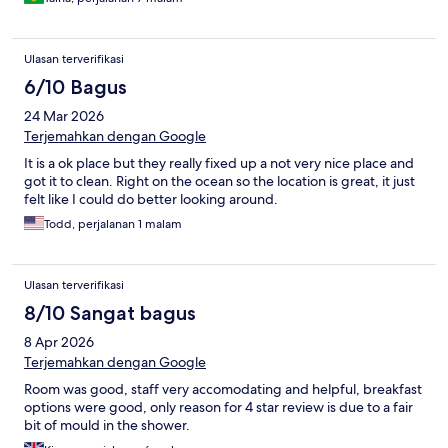
Ulasan terverifikasi
6/10 Bagus
24 Mar 2026
Terjemahkan dengan Google
It is a ok place but they really fixed up a not very nice place and
got it to clean. Right on the ocean so the location is great, it just
felt like I could do better looking around.
Todd, perjalanan 1 malam
Ulasan terverifikasi
8/10 Sangat bagus
8 Apr 2026
Terjemahkan dengan Google
Room was good, staff very accomodating and helpful, breakfast
options were good, only reason for 4 star review is due to a fair
bit of mould in the shower.