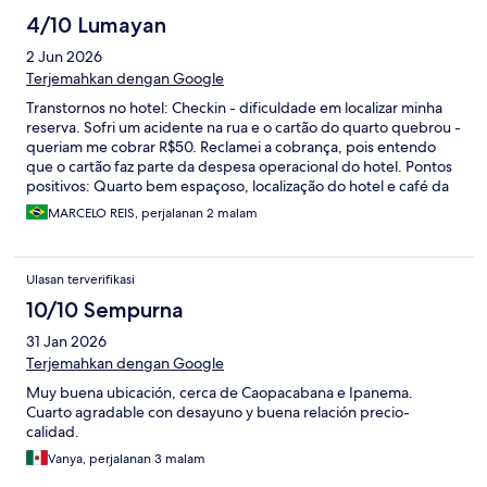
4/10 Lumayan
2 Jun 2026
Terjemahkan dengan Google
Transtornos no hotel: Checkin - dificuldade em localizar minha
reserva. Sofri um acidente na rua e o cartão do quarto quebrou -
queriam me cobrar R$50. Reclamei a cobrança, pois entendo
que o cartão faz parte da despesa operacional do hotel. Pontos
positivos: Quarto bem espaçoso, localização do hotel e café da
manhã .
MARCELO REIS, perjalanan 2 malam
Ulasan terverifikasi
10/10 Sempurna
31 Jan 2026
Terjemahkan dengan Google
Muy buena ubicación, cerca de Caopacabana e Ipanema.
Cuarto agradable con desayuno y buena relación precio-
calidad.
Vanya, perjalanan 3 malam