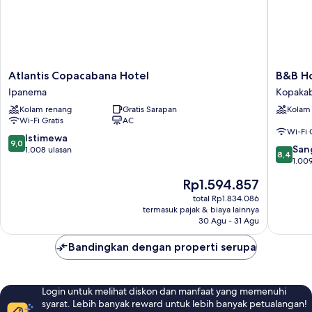
difabel
Atlantis
B&B
Atlantis Copacabana Hotel
B&B Ho
Copacabana
Hotels
Ipanema
Kopaka
Hotel
RJ
Kolam renang
Gratis Sarapan
Kolam
Ipanema
Copaca
Wi-Fi Gratis
AC
Forte
Wi-Fi 
Kopaka
9.0
Istimewa
9,0
8.4
San
dari
1.008 ulasan
8,4
dari
1.009
10,
10,
Istimewa,
Harga
Rp1.594.857
Sangat
1.008
sekarang
Baik,
total Rp1.834.086
ulasan
Rp1.594.857
termasuk pajak & biaya lainnya
1.009
30 Agu - 31 Agu
ulasan
Bandingkan dengan properti serupa
Login untuk melihat diskon dan manfaat yang memenuhi
syarat. Lebih banyak reward untuk lebih banyak petualangan!