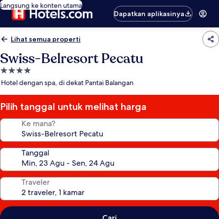
Langsung ke konten utama
Dapatkan aplikasinya
Lihat semua properti
Swiss-Belresort Pecatu
Properti
bintang
Hotel dengan spa, di dekat Pantai Balangan
4.0
Pilih tanggal untuk melihat harga
Ke mana?
Tanggal
Traveler
Cari