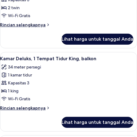
Kamar
Twin
2 twin
Deluks,
Wi-Fi Gratis
balkon
Rincian
Rincian selengkapnya
lebih
lanjut
Lihat harga untuk tanggal Anda
untuk
Kamar
Twin
Lihat
Minibar, brankas, meja kerja, dan tira
6
Deluks,
Kamar Deluks, 1 Tempat Tidur King, balkon
semua
balkon
34 meter persegi
foto
1 kamar tidur
untuk
Kamar
Kapasitas 3
Deluks,
1 king
1
Wi-Fi Gratis
Tempat
Rincian
Rincian selengkapnya
Tidur
lebih
King,
lanjut
Lihat harga untuk tanggal Anda
untuk
balkon
Kamar
Deluks,