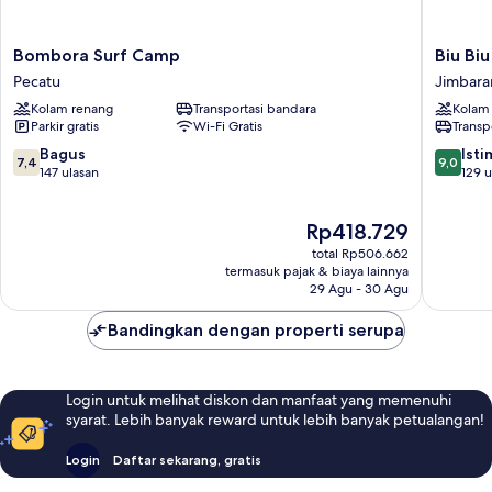
Bombora
Biu
Bombora Surf Camp
Biu Biu
Surf
Biu
Pecatu
Jimbara
Camp
Resort
Kolam renang
Transportasi bandara
Kolam
Pecatu
Bali
Parkir gratis
Wi-Fi Gratis
Transp
Jimbara
7.4
9.0
Bagus
Ist
7,4
9,0
dari
dari
147 ulasan
129 u
10,
10,
Bagus,
Istimew
Harga
Rp418.729
147
129
sekarang
ulasan
ulasan
total Rp506.662
Rp418.729
termasuk pajak & biaya lainnya
29 Agu - 30 Agu
Bandingkan dengan properti serupa
Login untuk melihat diskon dan manfaat yang memenuhi
syarat. Lebih banyak reward untuk lebih banyak petualangan!
Login
Daftar sekarang, gratis