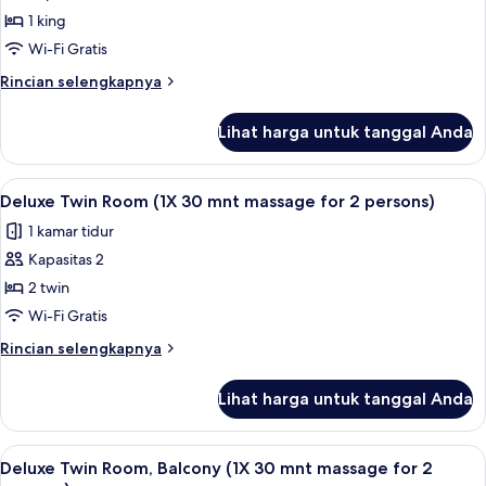
Deluxe
for
1 king
Room,
2
persons)
1
Wi-Fi Gratis
King
Rincian
Rincian selengkapnya
Bed,
lebih
lanjut
Balcony
Lihat harga untuk tanggal Anda
untuk
(1X
Deluxe
30
Room,
Lihat
Minibar, brankas, meja kerja, dan tira
4
mnt
1
Deluxe Twin Room (1X 30 mnt massage for 2 persons)
semua
King
massage
1 kamar tidur
Bed,
foto
for
Balcony
Kapasitas 2
untuk
2
(1X
Deluxe
2 twin
30
persons)
Twin
mnt
Wi-Fi Gratis
massage
Room
Rincian
Rincian selengkapnya
for
(1X
lebih
2
30
lanjut
persons)
Lihat harga untuk tanggal Anda
untuk
mnt
Deluxe
massage
Twin
Lihat
Minibar, brankas, meja kerja, dan tira
for
6
Room
Deluxe Twin Room, Balcony (1X 30 mnt massage for 2
semua
(1X