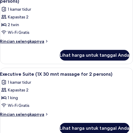
2
persons)
30
foto
persons)
1 kamar tidur
mnt
untuk
massage
Kapasitas 2
Deluxe
for
2 twin
Twin
2
persons)
Room,
Wi-Fi Gratis
Balcony
Rincian
Rincian selengkapnya
(1X
lebih
lanjut
30
Lihat harga untuk tanggal Anda
untuk
mnt
Deluxe
massage
Twin
Lihat
Minibar, brankas, meja kerja, dan tira
4
for
Room,
Executive Suite (1X 30 mnt massage for 2 persons)
semua
Balcony
2
1 kamar tidur
(1X
foto
persons)
30
Kapasitas 2
untuk
mnt
Executive
1 king
massage
Suite
for
Wi-Fi Gratis
2
(1X
Rincian
Rincian selengkapnya
persons)
30
lebih
mnt
lanjut
Lihat harga untuk tanggal Anda
untuk
massage