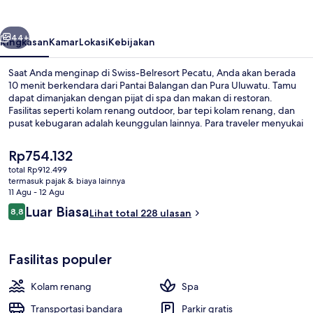
belumnya
Berikutnya
44+
Ringkasan
Kamar
Lokasi
Kebijakan
Saat Anda menginap di Swiss-Belresort Pecatu, Anda akan berada
10 menit berkendara dari Pantai Balangan dan Pura Uluwatu. Tamu
dapat dimanjakan dengan pijat di spa dan makan di restoran.
Fasilitas seperti kolam renang outdoor, bar tepi kolam renang, dan
pusat kebugaran adalah keunggulan lainnya. Para traveler menyukai
staf.
Harga
Rp754.132
saat
total Rp912.499
ini
termasuk pajak & biaya lainnya
Kolam renang outdoor, dengan kursi 
Rp754.132
11 Agu - 12 Agu
Ulasan
Luar Biasa
8,8
Lihat total 228 ulasan
8,8 dari 10
Fasilitas populer
Kolam renang
Spa
Transportasi bandara
Parkir gratis