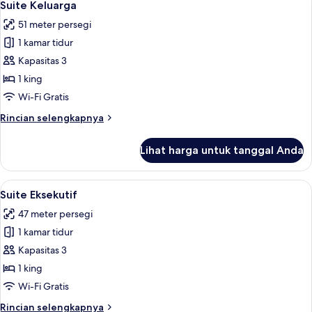
4
Suite Keluarga
semua
51 meter persegi
foto
1 kamar tidur
untuk
Suite
Kapasitas 3
Keluarga
1 king
Wi-Fi Gratis
Rincian
Rincian selengkapnya
lebih
lanjut
Lihat harga untuk tanggal Anda
untuk
Suite
Keluarga
Lihat
Minibar, brankas, meja kerja, dan tira
4
Suite Eksekutif
semua
47 meter persegi
foto
1 kamar tidur
untuk
Suite
Kapasitas 3
Eksekutif
1 king
Wi-Fi Gratis
Rincian
Rincian selengkapnya