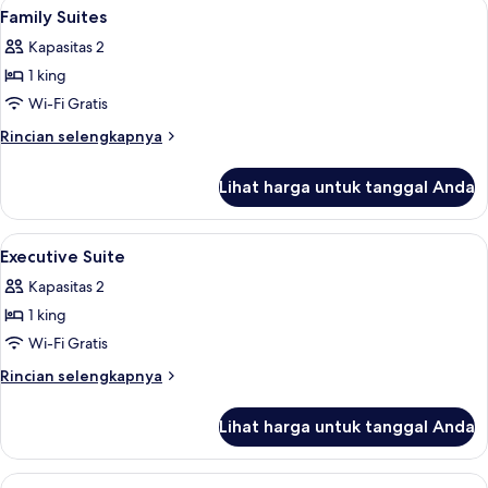
Lihat
Minibar, brankas, meja kerja, dan tira
3
1
Family Suites
semua
Tempat
Kapasitas 2
Tidur
foto
King,
1 king
untuk
balkon
Family
Wi-Fi Gratis
Suites
Rincian
Rincian selengkapnya
lebih
lanjut
Lihat harga untuk tanggal Anda
untuk
Family
Suites
Lihat
Minibar, brankas, meja kerja, dan tira
2
Executive Suite
semua
Kapasitas 2
foto
1 king
untuk
Executive
Wi-Fi Gratis
Suite
Rincian
Rincian selengkapnya
lebih
lanjut
Lihat harga untuk tanggal Anda
untuk
Executive
Suite
Lihat
Minibar, brankas, meja kerja, dan tira