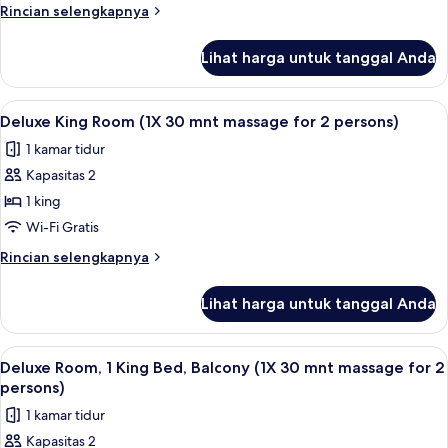
Room
Rincian
Rincian selengkapnya
lebih
lanjut
Lihat harga untuk tanggal Anda
untuk
Deluxe
King
Lihat
Minibar, brankas, meja kerja, dan tira
4
Room
Deluxe King Room (1X 30 mnt massage for 2 persons)
semua
1 kamar tidur
foto
Kapasitas 2
untuk
Deluxe
1 king
King
Wi-Fi Gratis
Room
Rincian
Rincian selengkapnya
(1X
lebih
30
lanjut
Lihat harga untuk tanggal Anda
untuk
mnt
Deluxe
massage
King
Lihat
Minibar, brankas, meja kerja, dan tira
for
6
Room
Deluxe Room, 1 King Bed, Balcony (1X 30 mnt massage for 2
semua
(1X
2
persons)
30
foto
persons)
1 kamar tidur
mnt
untuk
massage
Kapasitas 2