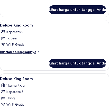
lebih
lanjut
Lihat harga untuk tanggal Anda
untuk
Suite
Eksekutif
Lihat
Minibar, brankas, meja kerja, dan tira
4
Deluxe King Room
semua
Kapasitas 2
foto
1 queen
untuk
Deluxe
Wi-Fi Gratis
King
Rincian
Rincian selengkapnya
Room
lebih
lanjut
Lihat harga untuk tanggal Anda
untuk
Deluxe
King
Lihat
Minibar, brankas, meja kerja, dan tira
4
Room
Deluxe King Room
semua
1 kamar tidur
foto
Kapasitas 3
untuk
Deluxe
1 king
King
Wi-Fi Gratis