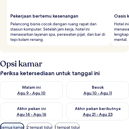
Pekerjaan bertemu kesenangan
Oasis 
Pelancong bisnis cocok dengan ruang rapat dan
Hotel in
stasiun komputer. Setelah jam kerja, hotel ini
menawar
menawarkan layanan spa, perawatan pijat, dan bar di
lengkap
tepi kolam renang.
mental.
Opsi kamar
Periksa ketersediaan untuk tanggal ini
Periksa ketersediaan untuk malam ini Agu 9 - Agu 10
Periksa ketersediaan untuk be
Malam ini
Besok
Agu 9 - Agu 10
Agu 10 - Agu 11
Periksa ketersediaan untuk akhir pekan ini Agu 14 - Agu 16
Periksa ketersediaan untuk ak
Akhir pekan ini
Akhir pekan berikutnya
Agu 14 - Agu 16
Agu 21 - Agu 23
Filter
Semua kamar
2 tempat tidur
1 tempat tidur