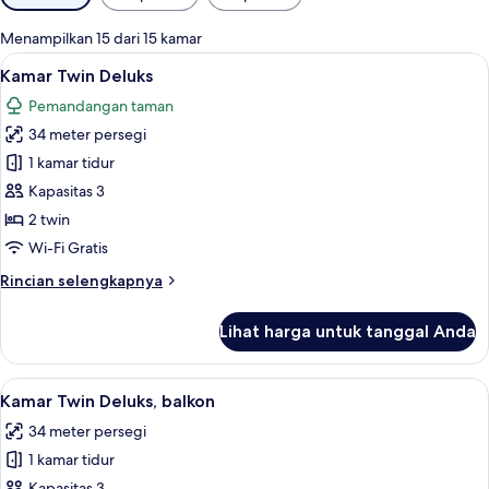
tersedia
untuk
Menampilkan 15 dari 15 kamar
kamar
Lihat
Minibar, brankas, meja kerja, dan tira
5
Kamar Twin Deluks
semua
Pemandangan taman
foto
34 meter persegi
untuk
Kamar
1 kamar tidur
Twin
Kapasitas 3
Deluks
2 twin
Wi-Fi Gratis
Rincian
Rincian selengkapnya
lebih
lanjut
Lihat harga untuk tanggal Anda
untuk
Kamar
Twin
Lihat
Minibar, brankas, meja kerja, dan tira
6
Deluks
Kamar Twin Deluks, balkon
semua
34 meter persegi
foto
1 kamar tidur
untuk
Kapasitas 3