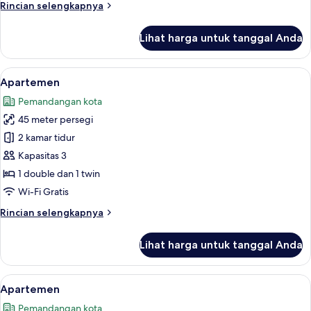
Rincian
Rincian selengkapnya
lebih
lanjut
Lihat harga untuk tanggal Anda
untuk
Apartemen
Lihat
Seprai premium, meja kerja, ruang ke
3
Apartemen
semua
Pemandangan kota
foto
45 meter persegi
untuk
Apartemen
2 kamar tidur
Kapasitas 3
1 double dan 1 twin
Wi-Fi Gratis
Rincian
Rincian selengkapnya
lebih
lanjut
Lihat harga untuk tanggal Anda
untuk
Apartemen
Lihat
Apartemen | Seprai premium, meja ker
5
Apartemen
semua
Pemandangan kota