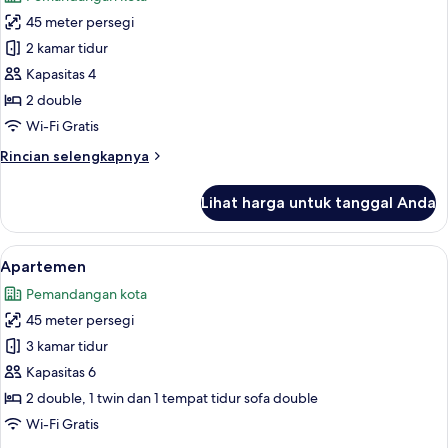
foto
45 meter persegi
untuk
Apartemen
2 kamar tidur
Kapasitas 4
2 double
Wi-Fi Gratis
Rincian
Rincian selengkapnya
lebih
lanjut
Lihat harga untuk tanggal Anda
untuk
Apartemen
Lihat
Seprai premium, meja kerja, ruang ke
3
Apartemen
semua
Pemandangan kota
foto
45 meter persegi
untuk
Apartemen
3 kamar tidur
Kapasitas 6
2 double, 1 twin dan 1 tempat tidur sofa double
Wi-Fi Gratis