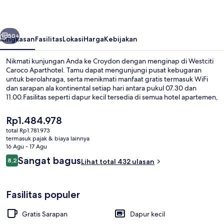
belumnya
Berikutnya
50+
Ringkasan
Fasilitas
Lokasi
Harga
Kebijakan
Nikmati kunjungan Anda ke Croydon dengan menginap di Westciti
Caroco Aparthotel. Tamu dapat mengunjungi pusat kebugaran
untuk berolahraga, serta menikmati manfaat gratis termasuk WiFi
dan sarapan ala kontinental setiap hari antara pukul 07.30 dan
11.00.Fasilitas seperti dapur kecil tersedia di semua hotel apartemen,
beserta Smart TV dan seprai premium. Para traveler menyukai staf.
Transportasi umum berada tidak jauh: Stasiun Trem Lebanon Road
Harga
Rp1.484.978
berjarak 12 menit dan Stasiun Trem Lebanon Road berjarak 12 menit.
saat
total Rp1.781.973
ini
termasuk pajak & biaya lainnya
Eksterior
Rp1.484.978
16 Agu - 17 Agu
Ulasan
Sangat bagus
8,2
Lihat total 432 ulasan
8,2 dari 10
Fasilitas populer
Gratis Sarapan
Dapur kecil