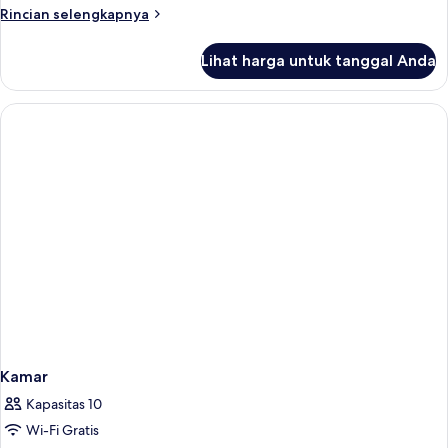
Rincian
Rincian selengkapnya
lebih
lanjut
Lihat harga untuk tanggal Anda
untuk
Kamar
Kamar
Kapasitas 10
Wi-Fi Gratis