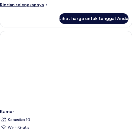
Rincian
Rincian selengkapnya
lebih
lanjut
Lihat harga untuk tanggal Anda
untuk
Kamar
Kamar
Kapasitas 10
Wi-Fi Gratis