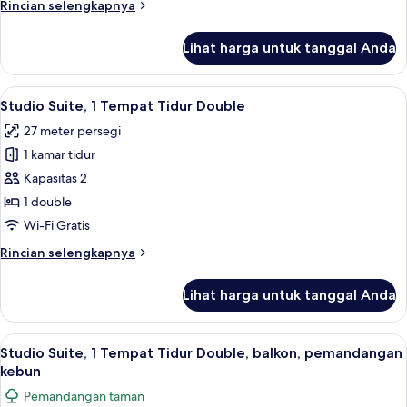
Rincian
Rincian selengkapnya
lebih
lanjut
Lihat harga untuk tanggal Anda
untuk
Apartemen
Lihat
Studio Suite, 1 Tempat Tidur Double |
6
Studio Suite, 1 Tempat Tidur Double
semua
27 meter persegi
foto
1 kamar tidur
untuk
Studio
Kapasitas 2
Suite,
1 double
1
Wi-Fi Gratis
Tempat
Rincian
Rincian selengkapnya
Tidur
lebih
Double
lanjut
Lihat harga untuk tanggal Anda
untuk
Studio
Suite,
Lihat
Studio Suite, 1 Tempat Tidur Double,
15
1
Studio Suite, 1 Tempat Tidur Double, balkon, pemandangan
semua
Tempat
kebun
Tidur
foto
Pemandangan taman
Double
untuk