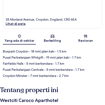
35 Morland Avenue, Croydon, England, CR0 6EA
Lihat di peta
Peta
Yang ada di sekitar
Berkeliling
Restoran
Boxpark Croydon
- 18 mnt jalan kaki
- 1.5 km
Pusat Perbelanjaan Whitgift
- 19 mnt jalan kaki
- 1.7 km
Fairfields Halls
- 5 mnt berkendara
- 1.7 km
Pusat Perbelanjaan Centrale
- 5 mnt berkendara
- 1.7 km
Croydon Minster
- 7 mnt berkendara
- 2.7 km
Tentang properti ini
Westciti Caroco Aparthotel