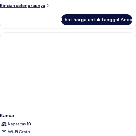
Twin,
Rincian
Rincian selengkapnya
balkon,
lebih
pemandangan
lanjut
Lihat harga untuk tanggal Anda
untuk
kebun
Studio
Suite,
2
Tempat
Tidur
Twin,
balkon,
pemandangan
kebun
Kamar
Kapasitas 10
Wi-Fi Gratis