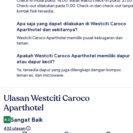
Check-in mulai pukul: 14.00; Batas waktu check-in pukul: 21.00.
Check-out dilakukan pada 11.00. Check-in dan check-out tanpa
kontak fisik tersedia.
Apa saja yang dapat dilakukan di Westciti Caroco
Aparthotel dan sekitarnya?
Westciti Caroco Aparthotel memiliki pusat kebugaran dan
taman.
Apakah Westciti Caroco Aparthotel memiliki dapur
atau dapur kecil?
Ya, tersedia dapur yang juga dilengkapi dengan kompor,
lemari es, dan microwave.
Ulasan Westciti Caroco
Ulasan
Aparthotel
Sangat Baik
8,2
432 ulasan