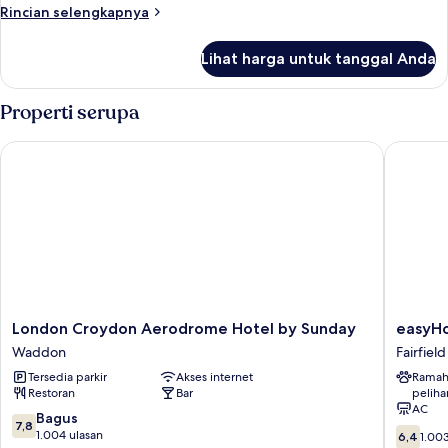
Rincian
Rincian selengkapnya
lebih
lanjut
Lihat harga untuk tanggal Anda
untuk
Kamar
Properti serupa
London Croydon Aerodrome Hotel by Sunday
easyHot
London
easyHot
London Croydon Aerodrome Hotel by Sunday
easyHo
Croydon
London
Waddon
Fairfield
Aerodrome
Croydo
Tersedia parkir
Akses internet
Ramah
Hotel
Fairfield
Restoran
Bar
peliha
by
AC
Sunday
7.8
Bagus
7,8
6.4
Waddon
dari
1.004 ulasan
6,4
1.003