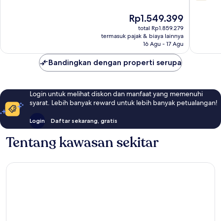
dari
10,
10,
Bagus,
Harga
Rp1.549.399
1.003
1.004
sekarang
ulasan
total Rp1.859.279
ulasan
Rp1.549.399
termasuk pajak & biaya lainnya
16 Agu - 17 Agu
Bandingkan dengan properti serupa
Login untuk melihat diskon dan manfaat yang memenuhi
syarat. Lebih banyak reward untuk lebih banyak petualangan!
Login
Daftar sekarang, gratis
Tentang kawasan sekitar