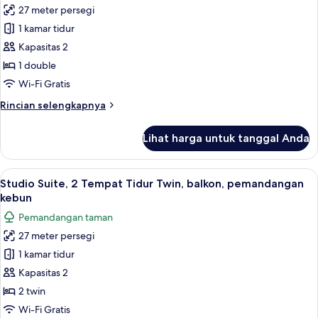
27 meter persegi
Studio
1 kamar tidur
Suite,
1
Kapasitas 2
Tempat
1 double
Tidur
Wi-Fi Gratis
Double,
Rincian
Rincian selengkapnya
balkon,
lebih
pemandangan
lanjut
Lihat harga untuk tanggal Anda
untuk
kebun
Studio
Suite,
Lihat
Studio Suite, 2 Tempat Tidur Twin, b
8
1
Studio Suite, 2 Tempat Tidur Twin, balkon, pemandangan
semua
Tempat
kebun
Tidur
foto
Pemandangan taman
Double,
untuk
balkon,
27 meter persegi
Studio
pemandangan
1 kamar tidur
Suite,
kebun
2
Kapasitas 2
Tempat
2 twin
Tidur
Wi-Fi Gratis