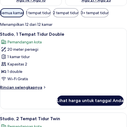
Agu 14 - Agu 16
Agu 21 - Agu 23
Filter
Semua kamar
1 tempat tidur
2 tempat tidur
3+ tempat tidur
tersedia
untuk
Menampilkan 12 dari 12 kamar
kamar
Lihat
Studio, 1 Tempat Tidur Double | Sepra
4
Studio, 1 Tempat Tidur Double
semua
Pemandangan kota
foto
20 meter persegi
untuk
Studio,
1 kamar tidur
1
Kapasitas 2
Tempat
1 double
Tidur
Wi-Fi Gratis
Double
Rincian
Rincian selengkapnya
lebih
lanjut
Lihat harga untuk tanggal Anda
untuk
Studio,
1
Lihat
Studio, 2 Tempat Tidur Twin | Seprai 
3
Tempat
Studio, 2 Tempat Tidur Twin
semua
Tidur
Pemandangan kota