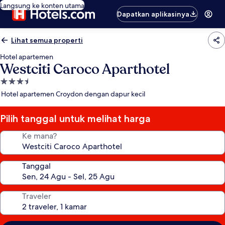
Langsung ke konten utama
Dapatkan aplikasinya
Lihat semua properti
Hotel apartemen
Westciti Caroco Aparthotel
Properti
bintang
Hotel apartemen Croydon dengan dapur kecil
3.5
Pilih tanggal untuk melihat harga
Ke mana?
Tanggal
Traveler