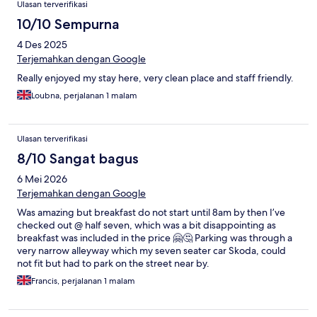
Ulasan terverifikasi
10/10 Sempurna
4 Des 2025
Terjemahkan dengan Google
Really enjoyed my stay here, very clean place and staff friendly.
Loubna, perjalanan 1 malam
Ulasan terverifikasi
8/10 Sangat bagus
6 Mei 2026
Terjemahkan dengan Google
Was amazing but breakfast do not start until 8am by then I’ve
checked out @ half seven, which was a bit disappointing as
breakfast was included in the price 🤗🤔 Parking was through a
very narrow alleyway which my seven seater car Skoda, could
not fit but had to park on the street near by.
Francis, perjalanan 1 malam