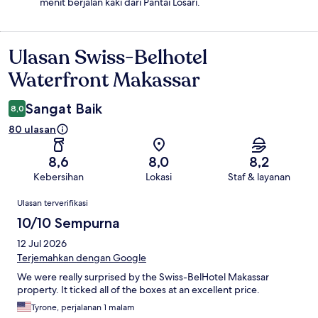
menit berjalan kaki dari Pantai Losari.
Ulasan Swiss-Belhotel
Ulasan
Waterfront Makassar
Sangat Baik
8,0
80 ulasan
8,6
8,0
8,2
Kebersihan
Lokasi
Staf & layanan
Ulasan
Ulasan terverifikasi
10/10 Sempurna
12 Jul 2026
Terjemahkan dengan Google
We were really surprised by the Swiss-BelHotel Makassar
property. It ticked all of the boxes at an excellent price.
Tyrone, perjalanan 1 malam