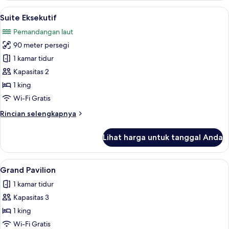
Lihat
Suite Eksekutif | Brankas, meja kerja,
5
Suite Eksekutif
semua
Pemandangan laut
foto
90 meter persegi
untuk
Suite
1 kamar tidur
Eksekutif
Kapasitas 2
1 king
Wi-Fi Gratis
Rincian
Rincian selengkapnya
lebih
lanjut
Lihat harga untuk tanggal Anda
untuk
Suite
Eksekutif
Lihat
Grand Pavilion | Brankas, meja kerja, 
6
Grand Pavilion
semua
1 kamar tidur
foto
Kapasitas 3
untuk
Grand
1 king
Pavilion
Wi-Fi Gratis