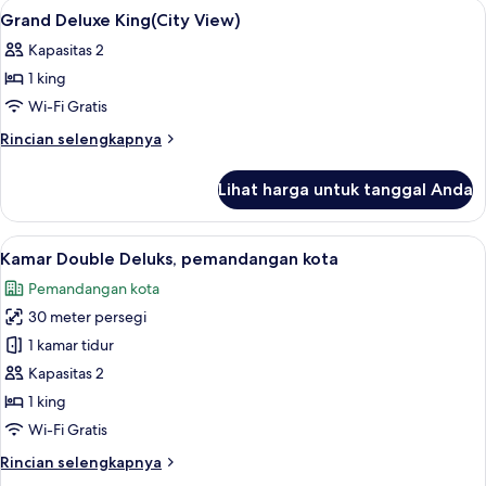
Lihat
Brankas, meja kerja, tirai kedap cahay
8
Deluxe
Grand Deluxe King(City View)
semua
Kapasitas 2
foto
1 king
untuk
Grand
Wi-Fi Gratis
Deluxe
Rincian
Rincian selengkapnya
King(City
lebih
lanjut
View)
Lihat harga untuk tanggal Anda
untuk
Grand
Deluxe
Lihat
Kamar Double Deluks, pemandangan kot
8
King(City
Kamar Double Deluks, pemandangan kota
semua
View)
Pemandangan kota
foto
30 meter persegi
untuk
Kamar
1 kamar tidur
Double
Kapasitas 2
Deluks,
1 king
pemandangan
Wi-Fi Gratis
kota
Rincian
Rincian selengkapnya
lebih