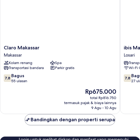
Claro
ibis
Claro Makassar
ibis M
Makassar
Makassa
Makassar
Losari
Makassar
City
Kolam renang
Spa
Transp
Center
Transportasi bandara
Parkir gratis
Wi-Fi 
Losari
7.8
7.8
Bagus
Bag
7,8
7,8
dari
dari
55 ulasan
27 ul
10,
10,
Harga
Rp675.000
Bagus,
Bagus,
sekarang
55
27
total Rp816.750
Rp675.000
termasuk pajak & biaya lainnya
ulasan
ulasan
9 Agu - 10 Agu
Bandingkan dengan properti serupa
Login untuk melihat diskon dan manfaat yang memenuhi