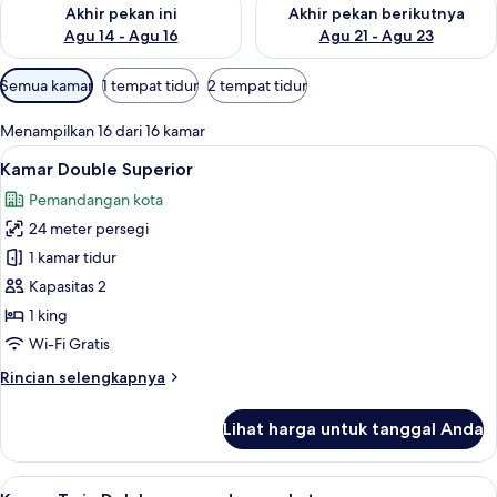
Periksa ketersediaan untuk akhir pekan ini Agu 14 - Agu 16
Periksa ketersediaan untuk ak
Akhir pekan ini
Akhir pekan berikutnya
Agu 14 - Agu 16
Agu 21 - Agu 23
Filter
Semua kamar
1 tempat tidur
2 tempat tidur
tersedia
untuk
Menampilkan 16 dari 16 kamar
kamar
Lihat
Kamar Double Superior | Brankas, meja
8
Kamar Double Superior
semua
Pemandangan kota
foto
24 meter persegi
untuk
Kamar
1 kamar tidur
Double
Kapasitas 2
Superior
1 king
Wi-Fi Gratis
Rincian
Rincian selengkapnya
lebih
lanjut
Lihat harga untuk tanggal Anda
untuk
Kamar
Double
Lihat
Brankas, meja kerja, tirai kedap cahay
5
Superior