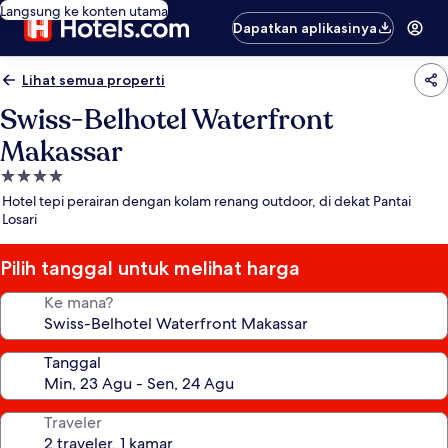
Langsung ke konten utama
Dapatkan aplikasinya
Lihat semua properti
Swiss-Belhotel Waterfront
Makassar
Properti
bintang
Hotel tepi perairan dengan kolam renang outdoor, di dekat Pantai
4.0
Losari
Pilih tanggal untuk melihat harga
Ke mana?
Tanggal
Traveler