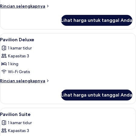
Rincian
Rincian selengkapnya
lebih
lanjut
Lihat harga untuk tanggal Anda
untuk
Grand
Pavilion
Lihat
Pavilion Deluxe | Brankas, meja kerja,
5
Pavilion Deluxe
semua
1 kamar tidur
foto
Kapasitas 3
untuk
Pavilion
1 king
Deluxe
Wi-Fi Gratis
Rincian
Rincian selengkapnya
lebih
lanjut
Lihat harga untuk tanggal Anda
untuk
Pavilion
Deluxe
Lihat
Pavilion Suite | Brankas, meja kerja, t
5
Pavilion Suite
semua
1 kamar tidur
foto
Kapasitas 3
untuk