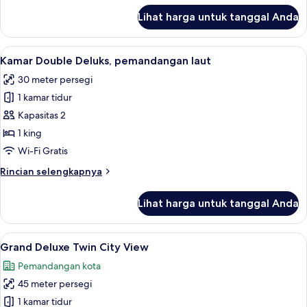
lanjut
Lihat harga untuk tanggal Anda
untuk
Kamar
Double
Lihat
Kamar Double Deluks, pemandangan lau
7
Deluks,
Kamar Double Deluks, pemandangan laut
semua
pemandangan
30 meter persegi
kota
foto
1 kamar tidur
untuk
Kamar
Kapasitas 2
Double
1 king
Deluks,
Wi-Fi Gratis
pemandangan
Rincian
Rincian selengkapnya
laut
lebih
lanjut
Lihat harga untuk tanggal Anda
untuk
Kamar
Double
Lihat
Brankas, meja kerja, tirai kedap cahay
8
Deluks,
Grand Deluxe Twin City View
semua
pemandangan
Pemandangan kota
laut
foto
45 meter persegi
untuk
Grand
1 kamar tidur