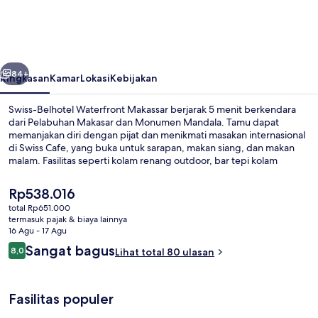
Waterfront
Makassar
belumnya
Berikutnya
84+
Ringkasan
Kamar
Lokasi
Kebijakan
Swiss-Belhotel Waterfront Makassar berjarak 5 menit berkendara
dari Pelabuhan Makasar dan Monumen Mandala. Tamu dapat
memanjakan diri dengan pijat dan menikmati masakan internasional
di Swiss Cafe, yang buka untuk sarapan, makan siang, dan makan
malam. Fasilitas seperti kolam renang outdoor, bar tepi kolam
renang, dan pusat kebugaran adalah keunggulan lainnya.
Harga
Rp538.016
saat
total Rp651.000
ini
termasuk pajak & biaya lainnya
Kolam renang outdoor
Rp538.016
16 Agu - 17 Agu
Ulasan
Sangat bagus
8,0
Lihat total 80 ulasan
8,0 dari 10
Fasilitas populer