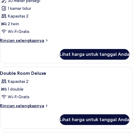
30 meter persegi
foto
1 kamar tidur
untuk
Kamar
Kapasitas 2
Twin
2 twin
Deluks,
Wi-Fi Gratis
pemandangan
Rincian
Rincian selengkapnya
laut
lebih
lanjut
Lihat harga untuk tanggal Anda
untuk
Kamar
Twin
Lihat
Kamar mandi | Shower, perlengkapan 
1
Deluks,
Double Room Deluxe
semua
pemandangan
Kapasitas 2
laut
foto
1 double
untuk
Double
Wi-Fi Gratis
Room
Rincian
Rincian selengkapnya
Deluxe
lebih
lanjut
Lihat harga untuk tanggal Anda
untuk
Double
Room