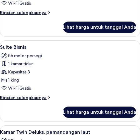
City
Wi-Fi Gratis
View
Rincian
Rincian selengkapnya
lebih
lanjut
Lihat harga untuk tanggal Anda
untuk
Grand
Deluxe
Lihat
Suite Bisnis | Brankas, meja kerja, tir
6
King
Suite Bisnis
semua
City
56 meter persegi
View
foto
1 kamar tidur
untuk
Suite
Kapasitas 3
Bisnis
1 king
Wi-Fi Gratis
Rincian
Rincian selengkapnya
lebih
lanjut
Lihat harga untuk tanggal Anda
untuk
Suite
Bisnis
Lihat
Kamar Twin Deluks, pemandangan laut |
6
Kamar Twin Deluks, pemandangan laut
semua