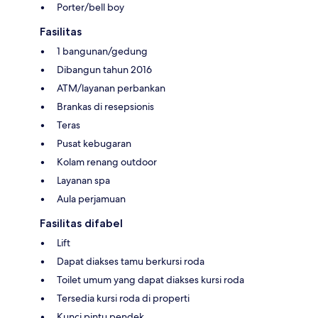
Porter/bell boy
Fasilitas
1 bangunan/gedung
Dibangun tahun 2016
ATM/layanan perbankan
Brankas di resepsionis
Teras
Pusat kebugaran
Kolam renang outdoor
Layanan spa
Aula perjamuan
Fasilitas difabel
Lift
Dapat diakses tamu berkursi roda
Toilet umum yang dapat diakses kursi roda
Tersedia kursi roda di properti
Kunci pintu pendek