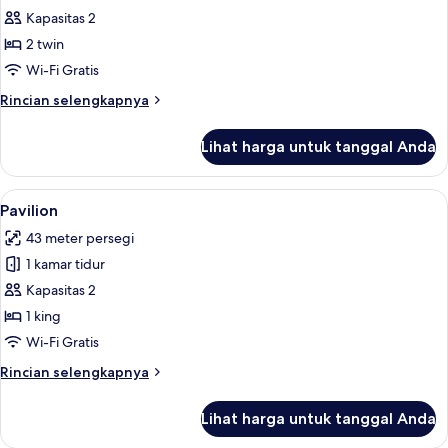
Deluxe
Kapasitas 2
Twin
2 twin
City
Wi-Fi Gratis
View
Rincian
Rincian selengkapnya
lebih
lanjut
Lihat harga untuk tanggal Anda
untuk
Grand
Deluxe
Lihat
Pavilion | Brankas, meja kerja, tirai 
6
Twin
Pavilion
semua
City
43 meter persegi
View
foto
1 kamar tidur
untuk
Pavilion
Kapasitas 2
1 king
Wi-Fi Gratis
Rincian
Rincian selengkapnya
lebih
lanjut
Lihat harga untuk tanggal Anda
untuk
Pavilion