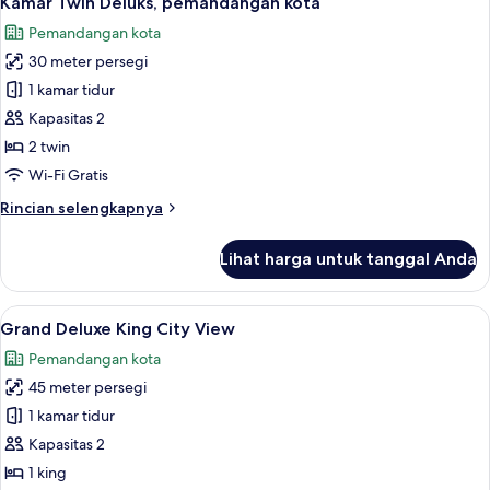
Kamar Twin Deluks, pemandangan kota
semua
Pemandangan kota
foto
30 meter persegi
untuk
Kamar
1 kamar tidur
Twin
Kapasitas 2
Deluks,
2 twin
pemandangan
Wi-Fi Gratis
kota
Rincian
Rincian selengkapnya
lebih
lanjut
Lihat harga untuk tanggal Anda
untuk
Kamar
Twin
Lihat
Grand Deluxe King City View | Brankas
8
Deluks,
Grand Deluxe King City View
semua
pemandangan
Pemandangan kota
kota
foto
45 meter persegi
untuk
Grand
1 kamar tidur
Deluxe
Kapasitas 2
King
1 king