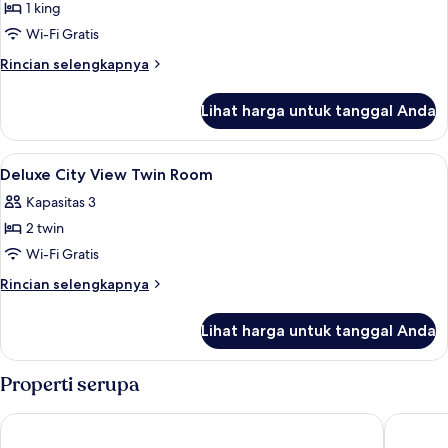
Pavilion
1 king
Suite
Wi-Fi Gratis
Rincian
Rincian selengkapnya
lebih
lanjut
Lihat harga untuk tanggal Anda
untuk
Pavilion
Suite
Lihat
Brankas, meja kerja, tirai kedap cahay
11
Deluxe City View Twin Room
semua
Kapasitas 3
foto
2 twin
untuk
Deluxe
Wi-Fi Gratis
City
Rincian
Rincian selengkapnya
View
lebih
lanjut
Twin
Lihat harga untuk tanggal Anda
untuk
Room
Deluxe
City
Properti serupa
View
Twin
Claro Makassar
ibis Mak
Room