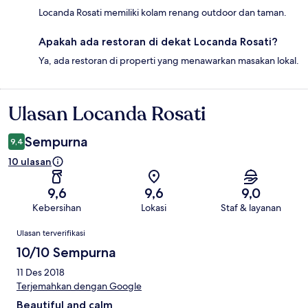
Locanda Rosati memiliki kolam renang outdoor dan taman.
Apakah ada restoran di dekat Locanda Rosati?
Ya, ada restoran di properti yang menawarkan masakan lokal.
Ulasan Locanda Rosati
Ulasan
Sempurna
9,4
10 ulasan
9,6
9,6
9,0
Kebersihan
Lokasi
Staf & layanan
Ulasan
Ulasan terverifikasi
10/10 Sempurna
11 Des 2018
Terjemahkan dengan Google
Beautiful and calm