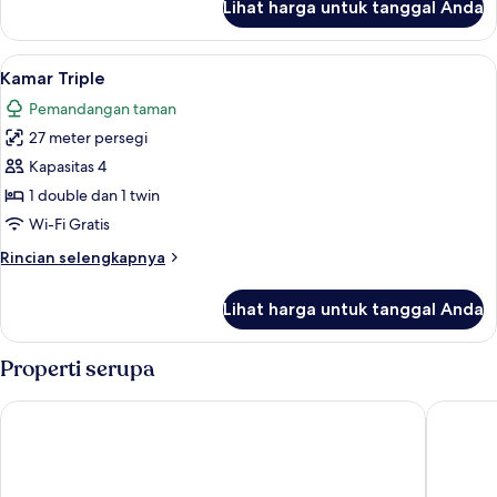
Lihat harga untuk tanggal Anda
untuk
Kamar
Double
Lihat
Kamar Triple | Meja kerja, kedap suar
4
Kamar Triple
semua
Pemandangan taman
foto
27 meter persegi
untuk
Kamar
Kapasitas 4
Triple
1 double dan 1 twin
Wi-Fi Gratis
Rincian
Rincian selengkapnya
lebih
lanjut
Lihat harga untuk tanggal Anda
untuk
Kamar
Triple
Properti serupa
Casa Vera Affittacamere e Appartamenti
Hotel Co