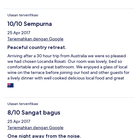
Ulasan terverifikasi
10/10 Sempurna
25 Apr 2017
Terjemahkan dengan Google
Peaceful country retreat.
Arriving after a 30 hour trip from Australia we were so pleased
we had chosen Locanda Rosati. Our room was lovely, bed so
comfortable and a great bathroom. We enjoyed a glass of local
wine on the terrace before joining our host and other guests for
a lively dinner with well cooked delicious local food and great
conversation. Orvieto is just a short drive away. Really hope we
can return to the Locanda one day and would definely
recommend to all.
Ulasan terverifikasi
8/10 Sangat bagus
25 Apr 2017
Terjemahkan dengan Google
One night away from the noise.