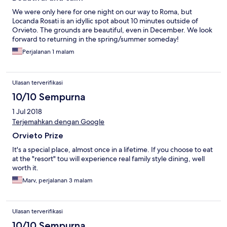
We were only here for one night on our way to Roma, but
Locanda Rosati is an idyllic spot about 10 minutes outside of
Orvieto. The grounds are beautiful, even in December. We look
forward to returning in the spring/summer someday!
Perjalanan 1 malam
Ulasan terverifikasi
10/10 Sempurna
1 Jul 2018
Terjemahkan dengan Google
Orvieto Prize
It's a special place, almost once in a lifetime. If you choose to eat
at the "resort" tou will experience real family style dining, well
worth it.
Marv, perjalanan 3 malam
Ulasan terverifikasi
10/10 Sempurna