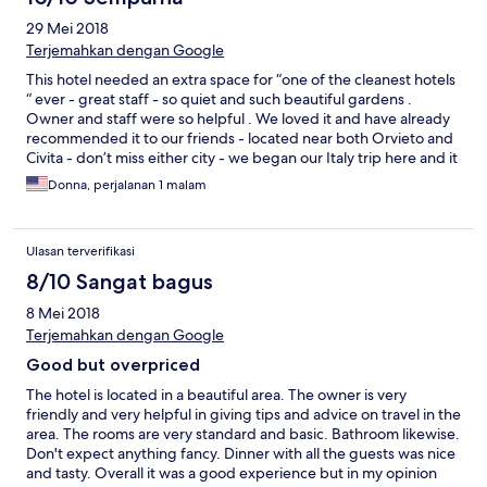
29 Mei 2018
Terjemahkan dengan Google
This hotel needed an extra space for “one of the cleanest hotels
“ ever - great staff - so quiet and such beautiful gardens .
Owner and staff were so helpful . We loved it and have already
recommended it to our friends - located near both Orvieto and
Civita - don’t miss either city - we began our Italy trip here and it
was a great start !
Donna, perjalanan 1 malam
Ulasan terverifikasi
8/10 Sangat bagus
8 Mei 2018
Terjemahkan dengan Google
Good but overpriced
The hotel is located in a beautiful area. The owner is very
friendly and very helpful in giving tips and advice on travel in the
area. The rooms are very standard and basic. Bathroom likewise.
Don't expect anything fancy. Dinner with all the guests was nice
and tasty. Overall it was a good experience but in my opinion