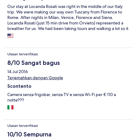
Our stay at Locanda Rosati was right in the middle of our Italy
trip. We were making our way own Tuscany from Florence to
Rome. After nights in Milan, Venice, Florence and Siena.
Locanda Rosati (just 15 min drive from Orvieto) represented a
breather for us. We had been taking tours and walking a lot so it
was a relaxing night. The place is great, it has about 10 rooms
and a big living area as well as a large dining room. The highlight
of the place is definitely the garden area, we visited in late April
so vegetation was already blooming. We were greeted by both
Ulasan terverifikasi
owners and given a brief explanation of the property and the
surroundings. I booked this place because of the reviews and
8/10 Sangat bagus
they were right, the place , the people and the food were quite
14 Jul 2016
wonderful. I share the same concern as other reviewers with the
Terjemahkan dengan Google
price for dinner. Even though food was good and abundant,
wine and other liquors like Grappa and Limonciello were
Scontento
included, at 40 Euros per person it was by far the most
expensive (non luxury) dinner we had in Italy in the whole 3
Camera senza frigobar, senza TV e senza Wi-Fi per € 110 a
weeks we were there. Now... that said, we did have a lot of fun
notte???
at dinner sharing stories with other guests. The experience as a
whole was fulfilling. I would like to come back in summer one
day, it is a great place for families.
Ulasan terverifikasi
10/10 Sempurna