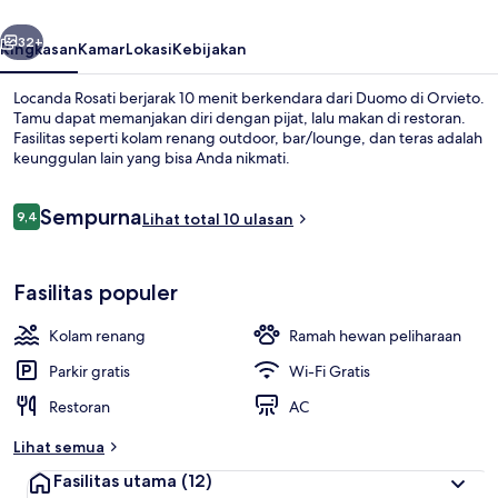
belumnya
Berikutnya
32+
Ringkasan
Kamar
Lokasi
Kebijakan
Locanda Rosati berjarak 10 menit berkendara dari Duomo di Orvieto.
Tamu dapat memanjakan diri dengan pijat, lalu makan di restoran.
Fasilitas seperti kolam renang outdoor, bar/lounge, dan teras adalah
keunggulan lain yang bisa Anda nikmati.
Ulasan
Sempurna
9,4
Lihat total 10 ulasan
9,4 dari 10
Kolam renang outdoor, dengan kursi 
Fasilitas populer
Kolam renang
Ramah hewan peliharaan
Parkir gratis
Wi-Fi Gratis
Restoran
AC
Lihat semua
Fasilitas utama
(12)