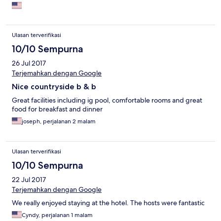
overpriced in comparison to the other places we stayed in while
in Itsly
Ulasan terverifikasi
10/10 Sempurna
26 Jul 2017
Terjemahkan dengan Google
Nice countryside b & b
Great facilities including ig pool, comfortable rooms and great
food for breakfast and dinner
joseph, perjalanan 2 malam
Ulasan terverifikasi
10/10 Sempurna
22 Jul 2017
Terjemahkan dengan Google
We really enjoyed staying at the hotel. The hosts were fantastic
Cyndy, perjalanan 1 malam