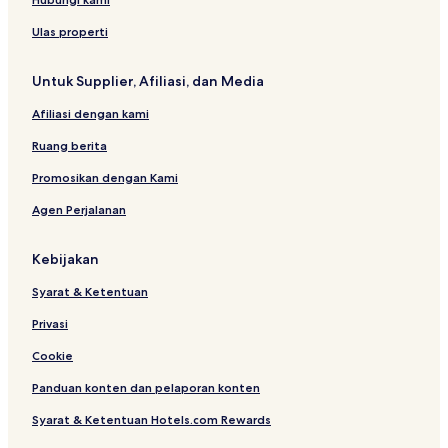
t
k
l
i
t
Ulas properti
n
s
g
O
Untuk Supplier, Afiliasi, dan Media
n
l
Afiliasi dengan kami
y
Ruang berita
Promosikan dengan Kami
Agen Perjalanan
Kebijakan
Syarat & Ketentuan
Privasi
Cookie
Panduan konten dan pelaporan konten
Syarat & Ketentuan Hotels.com Rewards