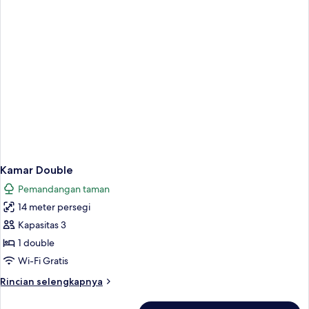
Kamar Double
Pemandangan taman
14 meter persegi
Kapasitas 3
1 double
Wi-Fi Gratis
Rincian
Rincian selengkapnya
lebih
lanjut