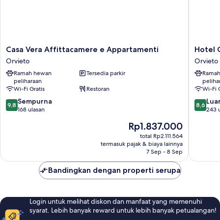
Casa
Hotel
Casa Vera Affittacamere e Appartamenti
Hotel 
Vera
Corso
Orvieto
Orvieto
Affittacamere
Orvieto
Ramah hewan
Tersedia parkir
Ramah
e
peliharaan
peliha
Appartamenti
Wi-Fi Gratis
Restoran
Wi-Fi 
Orvieto
9.8
8.6
Sempurna
Luar
9,8
8,6
dari
dari
168 ulasan
243 
10,
10,
Harga
Rp1.837.000
Sempurna,
Luar
sekarang
168
Biasa,
total Rp2.111.564
Rp1.837.000
termasuk pajak & biaya lainnya
ulasan
243
7 Sep - 8 Sep
ulasan
Bandingkan dengan properti serupa
Login untuk melihat diskon dan manfaat yang memenuhi
syarat. Lebih banyak reward untuk lebih banyak petualangan!