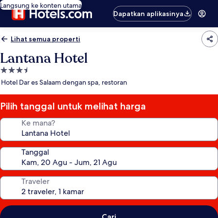
Langsung ke konten utama
Dapatkan aplikasinya
Lihat semua properti
Lantana Hotel
Properti
bintang
Hotel Dar es Salaam dengan spa, restoran
3.5
Pilih tanggal untuk melihat harga
Ke mana?
Tanggal
Traveler
Cari