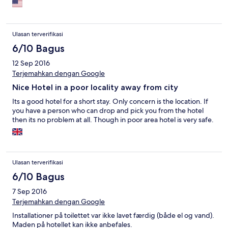
their way around wants to be especially after sundown. Service
was poor as it seems to be everywhere in Tanzania - and I'm
African and have traveled in Africa. They provided wifi but could
not have been anything more than 1KBPs even on rare occasions
Ulasan terverifikasi
when it worked.
6/10 Bagus
12 Sep 2016
Terjemahkan dengan Google
Nice Hotel in a poor locality away from city
Its a good hotel for a short stay. Only concern is the location. If
you have a person who can drop and pick you from the hotel
then its no problem at all. Though in poor area hotel is very safe.
Ulasan terverifikasi
6/10 Bagus
7 Sep 2016
Terjemahkan dengan Google
Installationer på toilettet var ikke lavet færdig (både el og vand).
Maden på hotellet kan ikke anbefales.