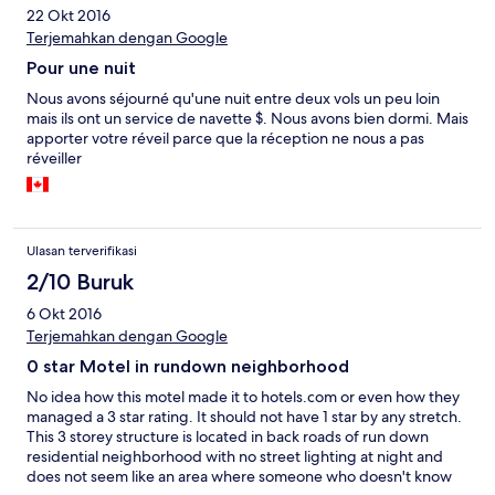
22 Okt 2016
Terjemahkan dengan Google
Pour une nuit
Nous avons séjourné qu'une nuit entre deux vols un peu loin
mais ils ont un service de navette $. Nous avons bien dormi. Mais
apporter votre réveil parce que la réception ne nous a pas
réveiller
Ulasan terverifikasi
2/10 Buruk
6 Okt 2016
Terjemahkan dengan Google
0 star Motel in rundown neighborhood
No idea how this motel made it to hotels.com or even how they
managed a 3 star rating. It should not have 1 star by any stretch.
This 3 storey structure is located in back roads of run down
residential neighborhood with no street lighting at night and
does not seem like an area where someone who doesn't know