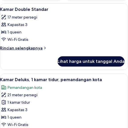
Lihat
Brankas, meja kerja, kedap suara, dan 
3
Kamar Double Standar
semua
17 meter persegi
foto
Kapasitas 3
untuk
Kamar
1 queen
Double
Wi-Fi Gratis
Standar
Rincian
Rincian selengkapnya
lebih
lanjut
Lihat harga untuk tanggal Anda
untuk
Kamar
Double
Lihat
Kamar Deluks, 1 kamar tidur, pemandan
5
Standar
Kamar Deluks, 1 kamar tidur, pemandangan kota
semua
Pemandangan kota
foto
21 meter persegi
untuk
Kamar
1 kamar tidur
Deluks,
Kapasitas 3
1
1 queen
kamar
Wi-Fi Gratis