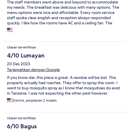
The staff members went above and beyond to accommodate
my needs. The breakfast was delicious with many options. The
menu options were nice and affordable. Every room service
staff spoke clear english and reception always responded
quickly. I like how the rooms have AC and a ceiling fan. The
backup generator worked great during city wide power
outages. There was an issue with critters but if you don't bring
food into your room you should be fine. Peace
Ulasan terverifikasi
4/10 Lumayan
20 Des 2023
Terjemahkan dengan Google
If you know dar, this place is great. A newbie will be lost. This
property actually had roaches. They offer to spray the room. I
went to buy mosquito spray as I know that mosquitoes do exist
in Tanzania. I was not expecting the other pest however.
Derrick, perjalanan 2 malam
Ulasan terverifikasi
6/10 Bagus