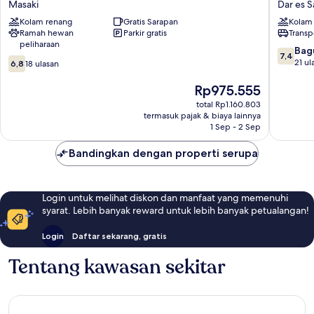
Masaki
Dar es 
Boutique
Resort
Kolam renang
Gratis Sarapan
Kolam
TZ
Dar
Ramah hewan
Parkir gratis
Transp
Masaki
es
peliharaan
Salaam
7.4
Bag
7,4
6.8
dari
21 ul
6,8
18 ulasan
dari
10,
10,
Harga
Bagus,
Rp975.555
18
sekarang
21
total Rp1.160.803
ulasan
Rp975.555
ulasan
termasuk pajak & biaya lainnya
1 Sep - 2 Sep
Bandingkan dengan properti serupa
Login untuk melihat diskon dan manfaat yang memenuhi
syarat. Lebih banyak reward untuk lebih banyak petualangan!
Login
Daftar sekarang, gratis
Tentang kawasan sekitar