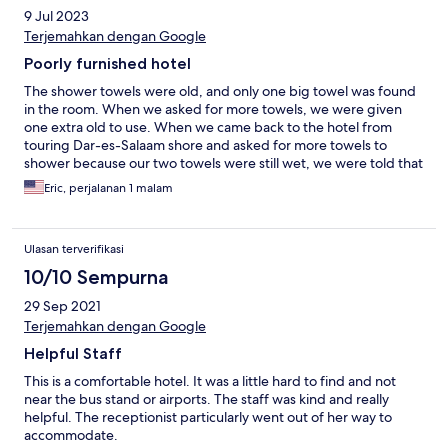
9 Jul 2023
Terjemahkan dengan Google
Poorly furnished hotel
The shower towels were old, and only one big towel was found
in the room. When we asked for more towels, we were given
one extra old to use. When we came back to the hotel from
touring Dar-es-Salaam shore and asked for more towels to
shower because our two towels were still wet, we were told that
their towels were unavailable and wet. It is a very poorly
Eric, perjalanan 1 malam
furnished hotel.
Ulasan terverifikasi
10/10 Sempurna
29 Sep 2021
Terjemahkan dengan Google
Helpful Staff
This is a comfortable hotel. It was a little hard to find and not
near the bus stand or airports. The staff was kind and really
helpful. The receptionist particularly went out of her way to
accommodate.