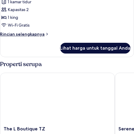
1 kamar tidur
untuk
Suite
Kapasitas 2
Eksekutif
1 king
Wi-Fi Gratis
Rincian
Rincian selengkapnya
lebih
lanjut
Lihat harga untuk tanggal Anda
untuk
Suite
Eksekutif
Properti serupa
The L Boutique TZ
Serene B
The
Serene
The L Boutique TZ
Serene
L
Beach