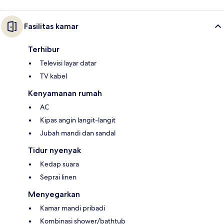
Fasilitas kamar
Terhibur
Televisi layar datar
TV kabel
Kenyamanan rumah
AC
Kipas angin langit-langit
Jubah mandi dan sandal
Tidur nyenyak
Kedap suara
Seprai linen
Menyegarkan
Kamar mandi pribadi
Kombinasi shower/bathtub