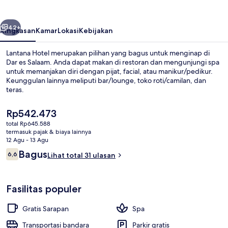
belumnya
Berikutnya
42+
Ringkasan
Kamar
Lokasi
Kebijakan
Lantana Hotel merupakan pilihan yang bagus untuk menginap di
Dar es Salaam. Anda dapat makan di restoran dan mengunjungi spa
untuk memanjakan diri dengan pijat, facial, atau manikur/pedikur.
Keunggulan lainnya meliputi bar/lounge, toko roti/camilan, dan
teras.
Harga
Rp542.473
saat
total Rp645.588
ini
termasuk pajak & biaya lainnya
Brankas, meja kerja, kedap suara, dan 
Rp542.473
12 Agu - 13 Agu
Ulasan
Bagus
6,6
Lihat total 31 ulasan
6,6 dari 10
Fasilitas populer
Gratis Sarapan
Spa
Transportasi bandara
Parkir gratis