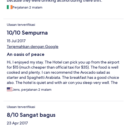
because they were drinking alcohol during there shift.
Perjalanan 2 malam
Ulasan terverifikasi
10/10 Sempurna
15 Jul 2017
Terjemahkan dengan Google
An oasis of peace
Hi, I enjoyed my stay. The Hotel can pick you up from the airport
for $15 (much cheaper than official taxi for $35). The food is well
cooked and plenty. I can recommend the Avocado salad as
starter and Spaghetti Arabiata. The breakfast has a good choice
also. The hotel is quiet and with air con you sleep very well. The
bathroom was very clean. I also tested the Full Bidy Massage
Jens, perjalanan 2 malam
from the Wellness Spa offer and it was very relaxing after a long
day in the city center. I will come back!
Ulasan terverifikasi
8/10 Sangat bagus
23 Apr 2017