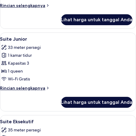
tidur,
Rincian
Rincian selengkapnya
pemandangan
lebih
kota
lanjut
Lihat harga untuk tanggal Anda
untuk
Kamar
Deluks,
Lihat
3
1
Suite Junior
semua
kamar
33 meter persegi
tidur,
foto
pemandangan
1 kamar tidur
untuk
kota
Suite
Kapasitas 3
Junior
1 queen
Wi-Fi Gratis
Rincian
Rincian selengkapnya
lebih
lanjut
Lihat harga untuk tanggal Anda
untuk
Suite
Junior
Lihat
Brankas, meja kerja, kedap suara, dan 
4
Suite Eksekutif
semua
35 meter persegi
foto