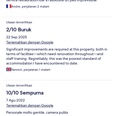
service restauration-bar à l'assiduité un peu imprévisible.
Andre, perjalanan 2 malam
Ulasan terverifikasi
2/10 Buruk
22 Sep 2025
Terjemahkan dengan Google
Significant improvements are required at this property, both in
terms of facilities—which need renovation throughout—and
staff training. Regrettably, this was the poorest standard of
accommodation I have encountered to date.
Yannick, perjalanan 1 malam
Ulasan terverifikasi
10/10 Sempurna
7 Agu 2022
Terjemahkan dengan Google
Personale molto gentile, camera pulita