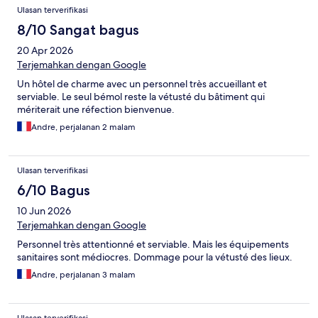
Ulasan
Ulasan terverifikasi
8/10 Sangat bagus
20 Apr 2026
Terjemahkan dengan Google
Un hôtel de charme avec un personnel très accueillant et
serviable. Le seul bémol reste la vétusté du bâtiment qui
mériterait une réfection bienvenue.
Andre, perjalanan 2 malam
Ulasan terverifikasi
6/10 Bagus
10 Jun 2026
Terjemahkan dengan Google
Personnel très attentionné et serviable. Mais les équipements
sanitaires sont médiocres. Dommage pour la vétusté des lieux.
Andre, perjalanan 3 malam