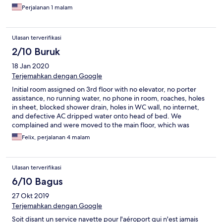
Perjalanan 1 malam
Ulasan terverifikasi
2/10 Buruk
18 Jan 2020
Terjemahkan dengan Google
Initial room assigned on 3rd floor with no elevator, no porter
assistance, no running water, no phone in room, roaches, holes
in sheet, blocked shower drain, holes in WC wall, no internet,
and defective AC dripped water onto head of bed. We
complained and were moved to the main floor, which was
marginally better. Hotel staff had poor communication skills and
Felix, perjalanan 4 malam
zero hospitality and helpfulness. Breakfast was deplorable and
service was sullen. no concierge; receptionist refused to
arrange a taxi for an early morning departure. Ex-pat travelers
Ulasan terverifikasi
would find this facility unacceptable.
6/10 Bagus
27 Okt 2019
Terjemahkan dengan Google
Soit disant un service navette pour l'aéroport qui n'est jamais