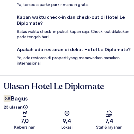
Ya, tersedia parkir parkir mandiri gratis.
Kapan waktu check-in dan check-out di Hotel Le
Diplomate?
Batas waktu check-in pukul: kapan saja. Check-out dilakukan
pada tengah hari.
Apakah ada restoran di dekat Hotel Le Diplomate?
Ya, ada restoran di properti yang menawarkan masakan
internasional.
Ulasan Hotel Le Diplomate
Ulasan
Bagus
6,8
23 ulasan
7,0
9,4
7,4
Kebersihan
Lokasi
Staf & layanan