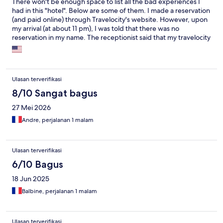
There won't be enough space to list all the bad experiences I
had in this "hotel". Below are some of them. I made a reservation
(and paid online) through Travelocity's website. However, upon
my arrival (at about 11 pm), I was told that there was no
reservation in my name. The receptionist said that my travelocity
receipt was a fake; I had to pay the for the first night (cash, local
currency). I was only refunded on the next day... There is (or
there was) no Wifi in that hotel, which contrasted to what was on
the ad. The bed sheets looked dirty. The maid forgot to leave
Ulasan terverifikasi
(their old) towels on many occasions. There was no hot water. If
you are still planning to stay there, do not accept any room on
8/10 Sangat bagus
the fourth floor. There is no elevator in the facility and the
27 Mei 2026
"maintenance" is often done on the roof very late (after 10pm).
Andre, perjalanan 1 malam
Ulasan terverifikasi
6/10 Bagus
18 Jun 2025
Balbine, perjalanan 1 malam
Ulasan terverifikasi