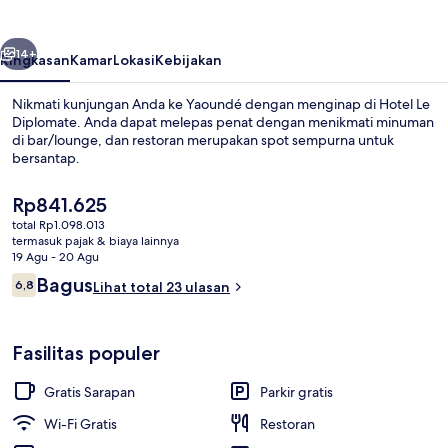
belumnya
Berikutnya
14+
Ringkasan
Kamar
Lokasi
Kebijakan
Nikmati kunjungan Anda ke Yaoundé dengan menginap di Hotel Le
Diplomate. Anda dapat melepas penat dengan menikmati minuman
di bar/lounge, dan restoran merupakan spot sempurna untuk
bersantap.
Harga
Rp841.625
saat
total Rp1.098.013
ini
termasuk pajak & biaya lainnya
Rp841.625
19 Agu - 20 Agu
Melayani sarapan, makan siang, dan
Ulasan
Bagus
6,8
Lihat total 23 ulasan
6,8 dari 10
Fasilitas populer
Gratis Sarapan
Parkir gratis
Wi-Fi Gratis
Restoran