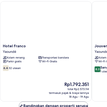
Hotel Franco
Jouvence
Hotel
Jouven
Hotel Franco
Jouven
Franco
Internat
Yaoundé
Yaound
Yaoundé
Hôtel
Kolam renang
Transportasi bandara
Kolam
Yaound
Parkir gratis
Wi-Fi Gratis
Wi-Fi 
6.4
8.0
San
6,4
32 ulasan
8,0
dari
dari
1 ula
10,
10,
32
Sangat
Harga
Rp1.792.351
ulasan
Baik,
sekarang
1
total Rp2.573.114
Rp1.792.351
ulasan
termasuk pajak & biaya lainnya
18 Agu - 19 Agu
Bandingkan dengan properti serupa