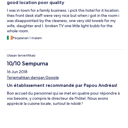
good location poor quality
I was in town for a family business. i pick this hotel for it location.
thes front desk staff were very nice but when i got in the room i
was disappointed by the cleaness, one very old towels for my
wife, daughter and I. broken TV one little light bubb for the
whole room.
Perjalanan 1 malam
Ulasan terverifikasi
10/10 Sempurna
16 Jun 2018
Terjemahkan dengan Google
Un établissement recommandé par Papou Andréas!
Bon accueil du personnel qui se met en quatre pour répondre à
vos besoins, y compris le directeur de l'hôtel. Nous avons
apprécié la cuisine locale, surtout le ndolé !