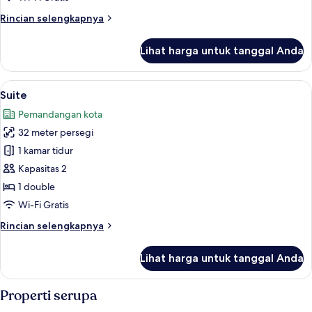
Rincian
Rincian selengkapnya
lebih
lanjut
Lihat harga untuk tanggal Anda
untuk
Suite
Junior
Lihat
Suite | Ruang keluarga | TV layar data
4
Suite
semua
Pemandangan kota
foto
32 meter persegi
untuk
Suite
1 kamar tidur
Kapasitas 2
1 double
Wi-Fi Gratis
Rincian
Rincian selengkapnya
lebih
lanjut
Lihat harga untuk tanggal Anda
untuk
Suite
Properti serupa