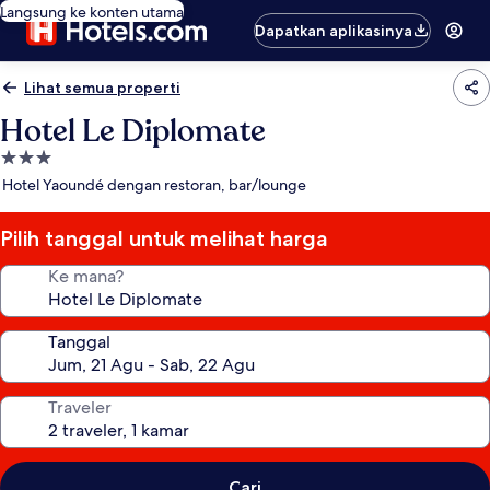
Langsung ke konten utama
Dapatkan aplikasinya
Lihat semua properti
Hotel Le Diplomate
Properti
bintang
Hotel Yaoundé dengan restoran, bar/lounge
3.0
Pilih tanggal untuk melihat harga
Ke mana?
Tanggal
Traveler
Cari