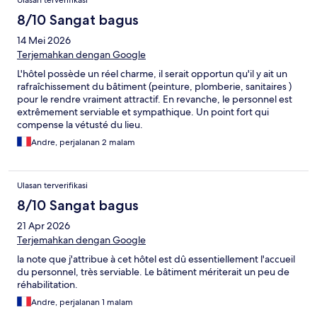
Ulasan terverifikasi
8/10 Sangat bagus
14 Mei 2026
Terjemahkan dengan Google
L'hôtel possède un réel charme, il serait opportun qu'il y ait un
rafraîchissement du bâtiment (peinture, plomberie, sanitaires )
pour le rendre vraiment attractif. En revanche, le personnel est
extrêmement serviable et sympathique. Un point fort qui
compense la vétusté du lieu.
Andre, perjalanan 2 malam
Ulasan terverifikasi
8/10 Sangat bagus
21 Apr 2026
Terjemahkan dengan Google
la note que j'attribue à cet hôtel est dû essentiellement l'accueil
du personnel, très serviable. Le bâtiment mériterait un peu de
réhabilitation.
Andre, perjalanan 1 malam