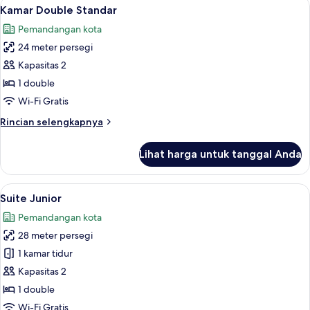
Lihat
Meja kerja, tirai kedap cahaya, dan Wi-
4
Kamar Double Standar
semua
Pemandangan kota
foto
24 meter persegi
untuk
Kamar
Kapasitas 2
Double
1 double
Standar
Wi-Fi Gratis
Rincian
Rincian selengkapnya
lebih
lanjut
Lihat harga untuk tanggal Anda
untuk
Kamar
Double
Lihat
Meja kerja, tirai kedap cahaya, dan Wi-
4
Standar
Suite Junior
semua
Pemandangan kota
foto
28 meter persegi
untuk
Suite
1 kamar tidur
Junior
Kapasitas 2
1 double
Wi-Fi Gratis