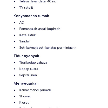
Televisi layar datar 40 inci
TV satelit
Kenyamanan rumah
AC
Pemanas air untuk kopi/teh
Ketel listrik
Sandal
Setrika/meja setrika (atas permintaan)
Tidur nyenyak
Tirai kedap cahaya
Kedap suara
Seprai linen
Menyegarkan
Kamar mandi pribadi
Shower
Kloset