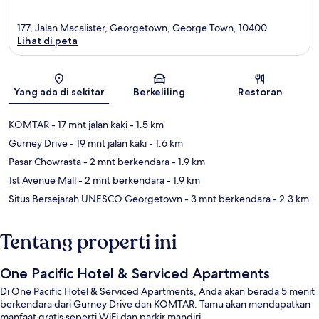
177, Jalan Macalister, Georgetown, George Town, 10400
Lihat di peta
Peta
Yang ada di sekitar
Berkeliling
Restoran
KOMTAR
- 17 mnt jalan kaki
- 1.5 km
Gurney Drive
- 19 mnt jalan kaki
- 1.6 km
Pasar Chowrasta
- 2 mnt berkendara
- 1.9 km
1st Avenue Mall
- 2 mnt berkendara
- 1.9 km
Situs Bersejarah UNESCO Georgetown
- 3 mnt berkendara
- 2.3 km
Tentang properti ini
One Pacific Hotel & Serviced Apartments
Di One Pacific Hotel & Serviced Apartments, Anda akan berada 5 menit
berkendara dari Gurney Drive dan KOMTAR. Tamu akan mendapatkan
manfaat gratis seperti WiFi dan parkir mandiri.