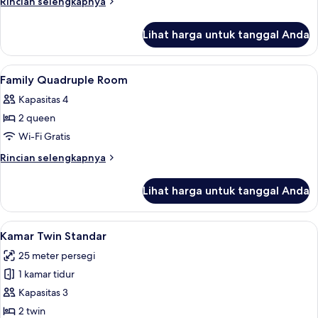
Rincian
Rincian selengkapnya
lebih
lanjut
Lihat harga untuk tanggal Anda
untuk
Kamar
Lihat
Brankas, meja kerja, ruang kerja rama
4
Family Quadruple Room
semua
Kapasitas 4
foto
2 queen
untuk
Family
Wi-Fi Gratis
Quadruple
Rincian
Rincian selengkapnya
Room
lebih
lanjut
Lihat harga untuk tanggal Anda
untuk
Family
Quadruple
Lihat
Kamar Twin Standar | Brankas, meja ke
1
Room
Kamar Twin Standar
semua
25 meter persegi
foto
1 kamar tidur
untuk
Kamar
Kapasitas 3
Twin
2 twin