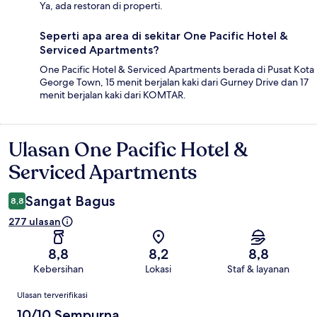
Ya, ada restoran di properti.
Seperti apa area di sekitar One Pacific Hotel &
Serviced Apartments?
One Pacific Hotel & Serviced Apartments berada di Pusat Kota
George Town, 15 menit berjalan kaki dari Gurney Drive dan 17
menit berjalan kaki dari KOMTAR.
Ulasan One Pacific Hotel &
Ulasan
Serviced Apartments
Sangat Bagus
8,8
277 ulasan
8,8
8,2
8,8
Kebersihan
Lokasi
Staf & layanan
Ulasan
Ulasan terverifikasi
10/10 Sempurna