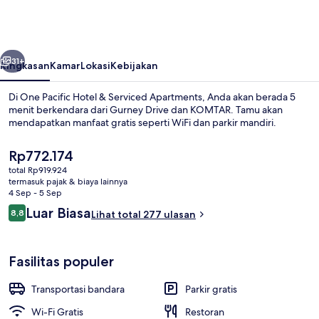
Hotel
&
Serviced
belumnya
Berikutnya
Apartments
31+
Ringkasan
Kamar
Lokasi
Kebijakan
Di One Pacific Hotel & Serviced Apartments, Anda akan berada 5
menit berkendara dari Gurney Drive dan KOMTAR. Tamu akan
mendapatkan manfaat gratis seperti WiFi dan parkir mandiri.
Harga
Rp772.174
saat
total Rp919.924
ini
termasuk pajak & biaya lainnya
Rp772.174
4 Sep - 5 Sep
Ulasan
Luar Biasa
8,8
Lihat total 277 ulasan
Apartemen Keluarga, 2 kamar tidur | B
8,8 dari 10
Fasilitas populer
Transportasi bandara
Parkir gratis
Wi-Fi Gratis
Restoran