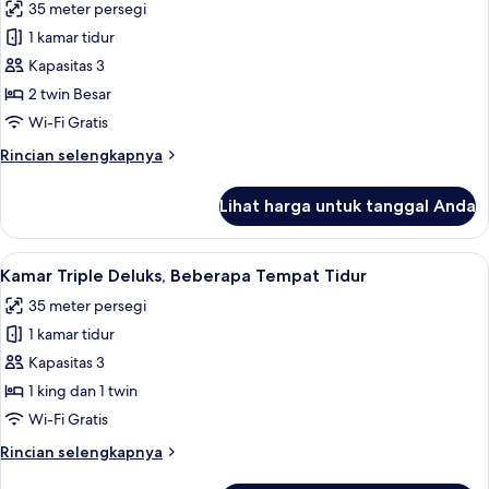
35 meter persegi
foto
1 kamar tidur
untuk
Kamar
Kapasitas 3
Twin
2 twin Besar
Deluks
Wi-Fi Gratis
Rincian
Rincian selengkapnya
lebih
lanjut
Lihat harga untuk tanggal Anda
untuk
Kamar
Twin
Lihat
Kamar Triple Deluks, Beberapa Tempat 
1
Deluks
Kamar Triple Deluks, Beberapa Tempat Tidur
semua
35 meter persegi
foto
1 kamar tidur
untuk
Kamar
Kapasitas 3
Triple
1 king dan 1 twin
Deluks,
Wi-Fi Gratis
Beberapa
Rincian
Rincian selengkapnya
Tempat
lebih