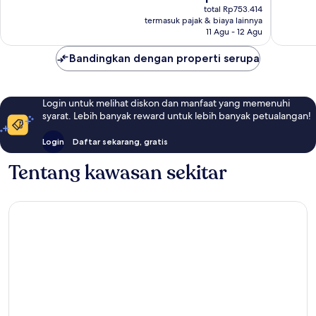
sekarang
ulasan
18
total Rp753.414
Rp593.941
ulasan
termasuk pajak & biaya lainnya
11 Agu - 12 Agu
Bandingkan dengan properti serupa
Login untuk melihat diskon dan manfaat yang memenuhi
syarat. Lebih banyak reward untuk lebih banyak petualangan!
Login
Daftar sekarang, gratis
Tentang kawasan sekitar