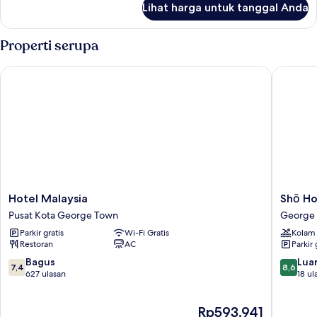
Lihat harga untuk tanggal Anda
untuk
Kamar
Properti serupa
Hotel Malaysia
Shō Hot
Hotel
Shō
Hotel Malaysia
Shō Ho
Malaysia
Hotel
Pusat Kota George Town
George
Pusat
Penang
Parkir gratis
Wi-Fi Gratis
Kolam
Kota
George
Restoran
AC
Parkir 
George
Town
Town
7.4
8.6
Bagus
Luar
7,4
8,6
dari
dari
627 ulasan
18 ul
10,
10,
Bagus,
Luar
Harga
Rp593.941
627
Biasa,