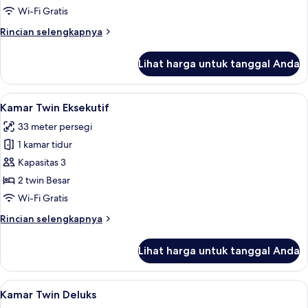
Standar
Wi-Fi Gratis
Rincian
Rincian selengkapnya
lebih
lanjut
Lihat harga untuk tanggal Anda
untuk
Kamar
Twin
Lihat
Kamar Twin Eksekutif | Brankas, meja 
1
Standar
Kamar Twin Eksekutif
semua
33 meter persegi
foto
1 kamar tidur
untuk
Kamar
Kapasitas 3
Twin
2 twin Besar
Eksekutif
Wi-Fi Gratis
Rincian
Rincian selengkapnya
lebih
lanjut
Lihat harga untuk tanggal Anda
untuk
Kamar
Twin
Lihat
Kamar Twin Deluks | Brankas, meja ker
1
Eksekutif
Kamar Twin Deluks
semua