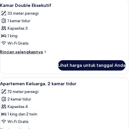
Lihat
Kamar Double Eksekutif | Brankas, mej
2
Keluarga,
Kamar Double Eksekutif
semua
2
33 meter persegi
Tempat
foto
Tidur
1 kamar tidur
untuk
Queen
Kamar
Kapasitas 3
Double
1 king
Eksekutif
Wi-Fi Gratis
Rincian
Rincian selengkapnya
lebih
lanjut
Lihat harga untuk tanggal Anda
untuk
Kamar
Double
Lihat
Apartemen Keluarga, 2 kamar tidur | B
10
Eksekutif
Apartemen Keluarga, 2 kamar tidur
semua
72 meter persegi
foto
2 kamar tidur
untuk
Apartemen
Kapasitas 4
Keluarga,
1 king dan 2 twin
2
Wi-Fi Gratis
kamar