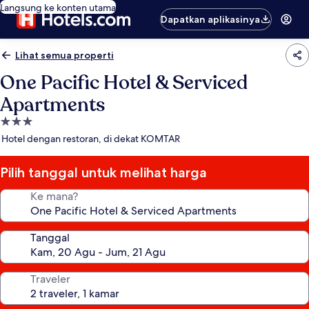
Langsung ke konten utama
Dapatkan aplikasinya
Lihat semua properti
One Pacific Hotel & Serviced
Apartments
Properti
bintang
Hotel dengan restoran, di dekat KOMTAR
3.0
Pilih tanggal untuk melihat harga
Ke mana?
Tanggal
Traveler