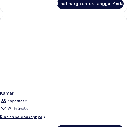
Tidur
lanjut
Lihat harga untuk tanggal Anda
untuk
Kamar
Triple
Deluks,
Beberapa
Tempat
Tidur
Kamar
Kapasitas 2
Wi-Fi Gratis
Rincian
Rincian selengkapnya
lebih
lanjut