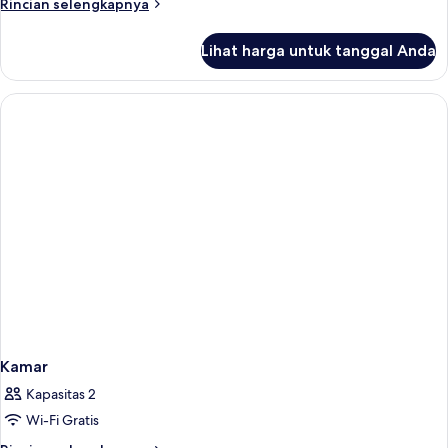
Rincian
Rincian selengkapnya
tidur
lebih
lanjut
Lihat harga untuk tanggal Anda
untuk
Apartemen
Keluarga,
2
kamar
tidur
Kamar
Kapasitas 2
Wi-Fi Gratis