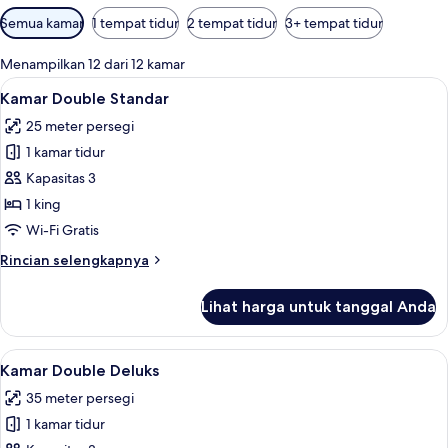
Filter
Semua kamar
1 tempat tidur
2 tempat tidur
3+ tempat tidur
tersedia
untuk
Menampilkan 12 dari 12 kamar
kamar
Lihat
Kamar Double Standar | Brankas, meja 
2
Kamar Double Standar
semua
25 meter persegi
foto
1 kamar tidur
untuk
Kamar
Kapasitas 3
Double
1 king
Standar
Wi-Fi Gratis
Rincian
Rincian selengkapnya
lebih
lanjut
Lihat harga untuk tanggal Anda
untuk
Kamar
Double
Lihat
Kamar Double Deluks | Brankas, meja k
2
Standar
Kamar Double Deluks
semua
35 meter persegi
foto
1 kamar tidur
untuk