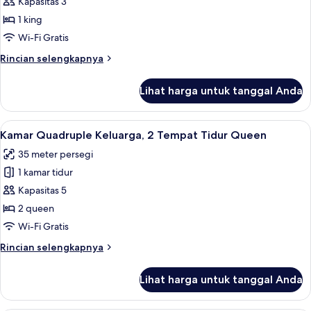
Kamar
Kapasitas 3
Double
1 king
Deluks
Wi-Fi Gratis
Rincian
Rincian selengkapnya
lebih
lanjut
Lihat harga untuk tanggal Anda
untuk
Kamar
Double
Lihat
Kamar Quadruple Keluarga, 2 Tempat T
3
Deluks
Kamar Quadruple Keluarga, 2 Tempat Tidur Queen
semua
35 meter persegi
foto
1 kamar tidur
untuk
Kamar
Kapasitas 5
Quadruple
2 queen
Keluarga,
Wi-Fi Gratis
2
Rincian
Rincian selengkapnya
Tempat
lebih
Tidur
lanjut
Lihat harga untuk tanggal Anda
untuk
Queen
Kamar
Quadruple