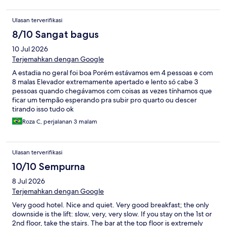
Ulasan terverifikasi
8/10 Sangat bagus
10 Jul 2026
Terjemahkan dengan Google
A estadia no geral foi boa Porém estávamos em 4 pessoas e com
8 malas Elevador extremamente apertado e lento só cabe 3
pessoas quando chegávamos com coisas as vezes tínhamos que
ficar um tempão esperando pra subir pro quarto ou descer
tirando isso tudo ok
Roza C, perjalanan 3 malam
Ulasan terverifikasi
10/10 Sempurna
8 Jul 2026
Terjemahkan dengan Google
Very good hotel. Nice and quiet. Very good breakfast; the only
downside is the lift: slow, very, very slow. If you stay on the 1st or
2nd floor, take the stairs. The bar at the top floor is extremely