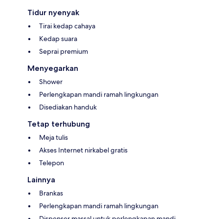
Tidur nyenyak
Tirai kedap cahaya
Kedap suara
Seprai premium
Menyegarkan
Shower
Perlengkapan mandi ramah lingkungan
Disediakan handuk
Tetap terhubung
Meja tulis
Akses Internet nirkabel gratis
Telepon
Lainnya
Brankas
Perlengkapan mandi ramah lingkungan
Dispenser massal untuk perlengkapan mandi