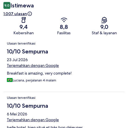
Istimewa
9,0
1.007 ulasan
9,4
8,8
9,0
Kebersihan
Fasilitas
Staf & layanan
Ulasan
Ulasan terverifikasi
10/10 Sempurna
23 Jul 2026
Terjemahkan dengan Google
Breakfast is amazing, very complete!
Luciana, perjalanan 4 malam
Ulasan terverifikasi
10/10 Sempurna
6 Mei 2026
Terjemahkan dengan Google
belle hotel, bien situé et très bon déjeuner.