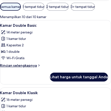
Filter
Semua kamar
1 tempat tidur
2 tempat tidur
3+ tempat tidur
tersedia
untuk
Menampilkan 10 dari 10 kamar
kamar
Lihat
Kamar Double Basic | Seprai premium, 
4
Kamar Double Basic
semua
14 meter persegi
foto
1 kamar tidur
untuk
Kamar
Kapasitas 2
Double
1 double
Basic
Wi-Fi Gratis
Rincian
Rincian selengkapnya
lebih
lanjut
Lihat harga untuk tanggal Anda
untuk
Kamar
Double
Lihat
Kamar Double Klasik | Seprai premium,
4
Basic
Kamar Double Klasik
semua
16 meter persegi
foto
1 kamar tidur
untuk