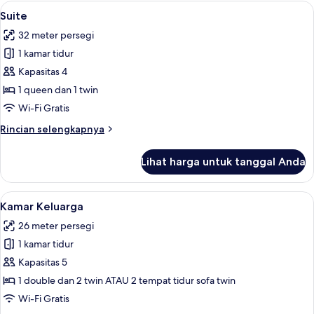
Triple
Lihat
Suite | Seprai premium, brankas, meja 
9
Deluks
Suite
semua
32 meter persegi
foto
1 kamar tidur
untuk
Suite
Kapasitas 4
1 queen dan 1 twin
Wi-Fi Gratis
Rincian
Rincian selengkapnya
lebih
lanjut
Lihat harga untuk tanggal Anda
untuk
Suite
Lihat
Kamar Keluarga | Seprai premium, bran
10
Kamar Keluarga
semua
26 meter persegi
foto
1 kamar tidur
untuk
Kamar
Kapasitas 5
Keluarga
1 double dan 2 twin ATAU 2 tempat tidur sofa twin
Wi-Fi Gratis