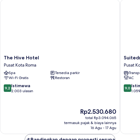
The Hive Hotel
Suitedr
The
Suitedr
The Hive Hotel
Suited
Hive
Pusat
Pusat Kota Roma
Pusat K
Hotel
Kota
Spa
Tersedia parkir
Transp
Pusat
Roma
Wi-Fi Gratis
Restoran
AC
Kota
Roma
9.2
9.0
Istimewa
Ist
9,2
9,0
dari
dari
2.003 ulasan
1.059
10,
10,
Istimewa,
Istimew
2.003
1.059
Harga
Rp2.530.680
ulasan
ulasan
sekarang
total Rp3.094.065
Rp2.530.680
termasuk pajak & biaya lainnya
16 Agu - 17 Agu
Bandingkan dengan properti serupa