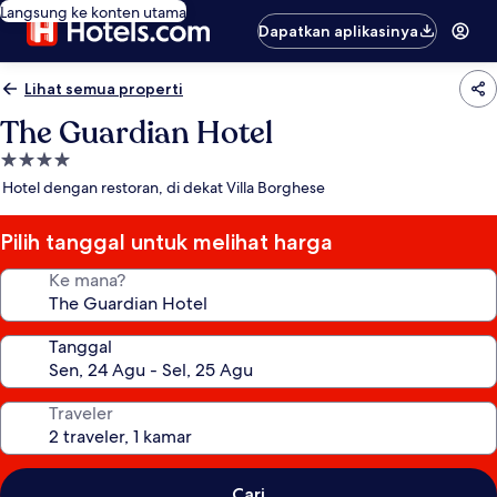
Langsung ke konten utama
Dapatkan aplikasinya
Lihat semua properti
The Guardian Hotel
Properti
bintang
Hotel dengan restoran, di dekat Villa Borghese
4.0
Pilih tanggal untuk melihat harga
Ke mana?
Tanggal
Traveler
Cari