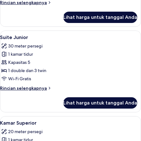
Rincian
Rincian selengkapnya
lebih
lanjut
Lihat harga untuk tanggal Anda
untuk
Kamar
Keluarga
Lihat
Suite Junior | Seprai premium, brankas
5
Suite Junior
semua
30 meter persegi
foto
1 kamar tidur
untuk
Suite
Kapasitas 5
Junior
1 double dan 3 twin
Wi-Fi Gratis
Rincian
Rincian selengkapnya
lebih
lanjut
Lihat harga untuk tanggal Anda
untuk
Suite
Junior
Lihat
Kamar Superior | Seprai premium, bran
4
Kamar Superior
semua
20 meter persegi
foto
1 kamar tidur