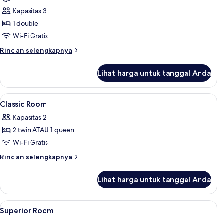
untuk
Kamar
Kapasitas 3
Superior
1 double
Wi-Fi Gratis
Rincian
Rincian selengkapnya
lebih
lanjut
Lihat harga untuk tanggal Anda
untuk
Kamar
Superior
Lihat
Seprai premium, brankas, meja kerja, 
4
Classic Room
semua
Kapasitas 2
foto
2 twin ATAU 1 queen
untuk
Classic
Wi-Fi Gratis
Room
Rincian
Rincian selengkapnya
lebih
lanjut
Lihat harga untuk tanggal Anda
untuk
Classic
Room
Lihat
Seprai premium, brankas, meja kerja, 
4
Superior Room
semua