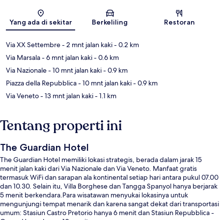
Peta
Yang ada di sekitar
Berkeliling
Restoran
Via XX Settembre
- 2 mnt jalan kaki
- 0.2 km
Via Marsala
- 6 mnt jalan kaki
- 0.6 km
Via Nazionale
- 10 mnt jalan kaki
- 0.9 km
Piazza della Repubblica
- 10 mnt jalan kaki
- 0.9 km
Via Veneto
- 13 mnt jalan kaki
- 1.1 km
Tentang properti ini
The Guardian Hotel
The Guardian Hotel memiliki lokasi strategis, berada dalam jarak 15
menit jalan kaki dari Via Nazionale dan Via Veneto. Manfaat gratis
termasuk WiFi dan sarapan ala kontinental setiap hari antara pukul 07.00
dan 10.30. Selain itu, Villa Borghese dan Tangga Spanyol hanya berjarak
5 menit berkendara.Para wisatawan menyukai lokasinya untuk
mengunjungi tempat menarik dan karena sangat dekat dari transportasi
umum: Stasiun Castro Pretorio hanya 6 menit dan Stasiun Repubblica -