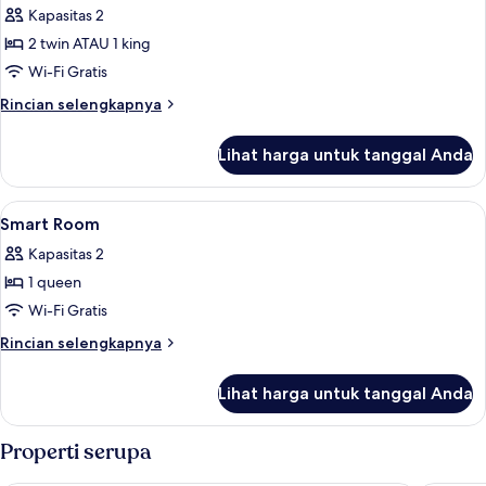
Kapasitas 2
foto
2 twin ATAU 1 king
untuk
Superior
Wi-Fi Gratis
Room
Rincian
Rincian selengkapnya
lebih
lanjut
Lihat harga untuk tanggal Anda
untuk
Superior
Room
Lihat
Seprai premium, brankas, meja kerja, 
4
Smart Room
semua
Kapasitas 2
foto
1 queen
untuk
Smart
Wi-Fi Gratis
Room
Rincian
Rincian selengkapnya
lebih
lanjut
Lihat harga untuk tanggal Anda
untuk
Smart
Room
Properti serupa