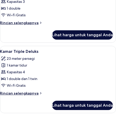
Kamar
Kapasitas 3
Double
1 double
Klasik
Wi-Fi Gratis
Rincian
Rincian selengkapnya
lebih
lanjut
Lihat harga untuk tanggal Anda
untuk
Kamar
Double
Lihat
Kamar Triple Deluks | Seprai premium, 
4
Klasik
Kamar Triple Deluks
semua
23 meter persegi
foto
1 kamar tidur
untuk
Kamar
Kapasitas 4
Triple
1 double dan 1 twin
Deluks
Wi-Fi Gratis
Rincian
Rincian selengkapnya
lebih
lanjut
Lihat harga untuk tanggal Anda
untuk
Kamar