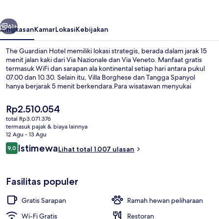
belumnya
Berikutnya
61+
Ringkasan
Kamar
Lokasi
Kebijakan
The Guardian Hotel memiliki lokasi strategis, berada dalam jarak 15
menit jalan kaki dari Via Nazionale dan Via Veneto. Manfaat gratis
termasuk WiFi dan sarapan ala kontinental setiap hari antara pukul
07.00 dan 10.30. Selain itu, Villa Borghese dan Tangga Spanyol
hanya berjarak 5 menit berkendara.Para wisatawan menyukai
lokasinya untuk mengunjungi tempat menarik dan karena sangat
dekat dari transportasi umum: Stasiun Castro Pretorio hanya 6 menit
Harga
Rp2.510.054
dan Stasiun Repubblica - Opera House hanya 10 menit.
saat
total Rp3.071.376
ini
termasuk pajak & biaya lainnya
Eksterior
Rp2.510.054
12 Agu - 13 Agu
Ulasan
Istimewa
9,0
Lihat total 1.007 ulasan
9,0 dari 10
Fasilitas populer
Gratis Sarapan
Ramah hewan peliharaan
Wi-Fi Gratis
Restoran