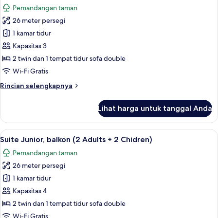
semua
balkon
Pemandangan taman
(2
foto
Adults
26 meter persegi
untuk
+
Suite
1 kamar tidur
1
Junior,
Child)
Kapasitas 3
balkon
2 twin dan 1 tempat tidur sofa double
(2
Wi-Fi Gratis
Adults
Rincian
Rincian selengkapnya
+
lebih
1
lanjut
Lihat harga untuk tanggal Anda
Child)
untuk
Suite
Junior,
Lihat
Minibar, brankas, meja kerja, dan setri
11
balkon
Suite Junior, balkon (2 Adults + 2 Chidren)
semua
(2
Pemandangan taman
Adults
foto
+
26 meter persegi
untuk
1
Suite
1 kamar tidur
Child)
Junior,
Kapasitas 4
balkon
2 twin dan 1 tempat tidur sofa double
(2
Wi-Fi Gratis