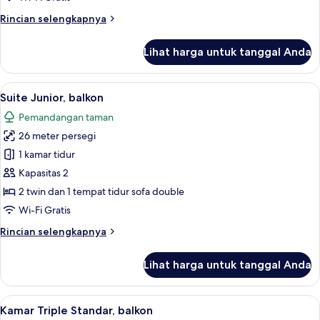
Adults
Rincian
Rincian selengkapnya
+
lebih
2
lanjut
Lihat harga untuk tanggal Anda
Chidren)
untuk
Suite
Junior,
Lihat
Minibar, brankas, meja kerja, dan setri
11
balkon
Suite Junior, balkon
semua
(2
Pemandangan taman
Adults
foto
+
26 meter persegi
untuk
2
Suite
1 kamar tidur
Chidren)
Junior,
Kapasitas 2
balkon
2 twin dan 1 tempat tidur sofa double
Wi-Fi Gratis
Rincian
Rincian selengkapnya
lebih
lanjut
Lihat harga untuk tanggal Anda
untuk
Suite
Junior,
Lihat
Kamar Triple Standar, balkon | Minibar,
3
balkon
Kamar Triple Standar, balkon
semua