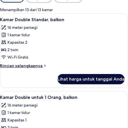
tersedia
untuk
Menampilkan 13 dari 13 kamar
kamar
Lihat
Minibar, brankas, meja kerja, dan setri
4
Kamar Double Standar, balkon
semua
16 meter persegi
foto
1 kamar tidur
untuk
Kamar
Kapasitas 2
Double
2 twin
Standar,
Wi-Fi Gratis
balkon
Rincian
Rincian selengkapnya
lebih
lanjut
Lihat harga untuk tanggal Anda
untuk
Kamar
Double
Lihat
Minibar, brankas, meja kerja, dan setri
4
Standar,
Kamar Double untuk 1 Orang, balkon
semua
balkon
16 meter persegi
foto
1 kamar tidur
untuk
Kamar
Kapasitas 1
Double
2 twin