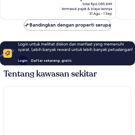
sekarang
de
Biasa,
Biasa,
total Rp6.085.849
Rp5.408.703
Mallorca
termasuk pajak & biaya lainnya
428
283
31 Agu - 1 Sep
ulasan
ulasan
Bandingkan dengan properti serupa
Login untuk melihat diskon dan manfaat yang memenuhi
syarat. Lebih banyak reward untuk lebih banyak petualangan!
Login
Daftar sekarang, gratis
Tentang kawasan sekitar