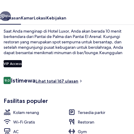
belumnya
Berikutnya
91+
Ringkasan
Kamar
Lokasi
Kebijakan
Saat Anda menginap di Hotel Luxor, Anda akan berada 10 menit
berkendara dari Pantai de Palma dan Pantai El Arenal. Kunjungi
restoran yang merupakan spot sempurna untuk bersantap, dan
setelah mengunjungi pusat kebugaran untuk berolahraga, Anda
dapat bersantai menikmati minuman di bar/lounge.Keunggulan
lainnya meliputi lapangan tenis outdoor, kolam renang outdoor
musiman, dan kolam renang anak.
VIP Access
Ulasan
Istimewa
9,0
Pantai di sekitar
Lihat total 167 ulasan
9,0 dari 10
Fasilitas populer
Kolam renang
Tersedia parkir
Wi-Fi Gratis
Restoran
AC
Gym