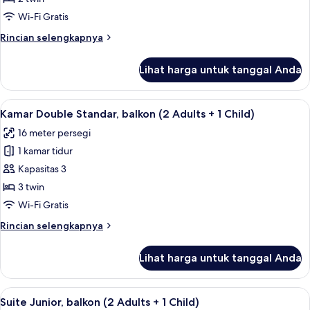
untuk
Wi-Fi Gratis
1
Rincian
Rincian selengkapnya
Orang,
lebih
balkon
lanjut
Lihat harga untuk tanggal Anda
untuk
Kamar
Double
Lihat
Minibar, brankas, meja kerja, dan setri
4
untuk
Kamar Double Standar, balkon (2 Adults + 1 Child)
semua
1
16 meter persegi
Orang,
foto
balkon
1 kamar tidur
untuk
Kamar
Kapasitas 3
Double
3 twin
Standar,
Wi-Fi Gratis
balkon
Rincian
Rincian selengkapnya
(2
lebih
Adults
lanjut
Lihat harga untuk tanggal Anda
untuk
+
Kamar
1
Double
Lihat
Minibar, brankas, meja kerja, dan setri
Child)
11
Standar,
Suite Junior, balkon (2 Adults + 1 Child)