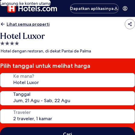
Langsung ke konten utama
Dapatkan aplikasinya
Lihat semua properti
Hotel Luxor
Properti
bintang
Hotel dengan restoran, di dekat Pantai de Palma
4.0
Pilih tanggal untuk melihat harga
Ke mana?
Tanggal
Traveler
Cari