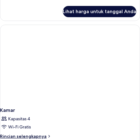
tub
lebih
(2
lanjut
Lihat harga untuk tanggal Anda
untuk
adults
Suite
+
Junior,
2
jet
tub
children)
(2
adults
+
2
children)
Kamar
Kapasitas 4
Wi-Fi Gratis
Rincian
Rincian selengkapnya