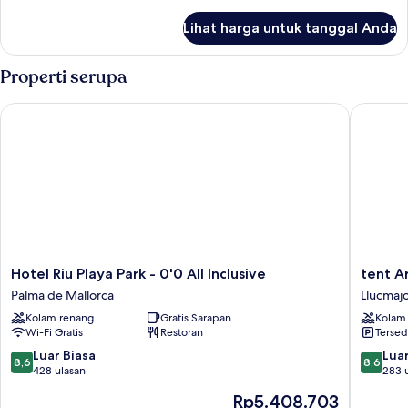
lebih
lanjut
Lihat harga untuk tanggal Anda
untuk
Kamar
Properti serupa
Hotel Riu Playa Park - 0'0 All Inclusive
tent Are
Hotel
tent
Hotel Riu Playa Park - 0'0 All Inclusive
tent A
Riu
Arenal
Palma de Mallorca
Llucmaj
Playa
Llucmajo
Kolam renang
Gratis Sarapan
Kolam
Park
Wi-Fi Gratis
Restoran
Tersed
-
0'0
8.6
8.6
Luar Biasa
Luar
8,6
8,6
All
dari
dari
428 ulasan
283 
Inclusive
10,
10,
Harga
Rp5.408.703
Palma
Luar
Luar