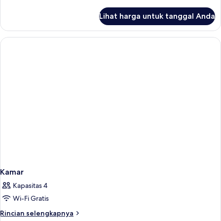
lebih
lanjut
Lihat harga untuk tanggal Anda
untuk
Kamar
Kamar
Kapasitas 4
Wi-Fi Gratis
Rincian
Rincian selengkapnya