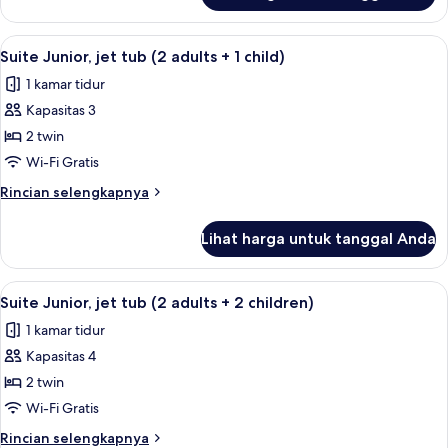
adults)
Suite
Junior,
Lihat
Minibar, brankas, meja kerja, dan setri
11
jet
Suite Junior, jet tub (2 adults + 1 child)
semua
tub
1 kamar tidur
(2
foto
adults)
Kapasitas 3
untuk
Suite
2 twin
Junior,
Wi-Fi Gratis
jet
Rincian
Rincian selengkapnya
tub
lebih
(2
lanjut
Lihat harga untuk tanggal Anda
untuk
adults
Suite
+
Junior,
Lihat
Minibar, brankas, meja kerja, dan setri
1
11
jet
Suite Junior, jet tub (2 adults + 2 children)
semua
tub
child)
1 kamar tidur
(2
foto
adults
Kapasitas 4
untuk
+
Suite
2 twin
1
Junior,
child)
Wi-Fi Gratis
jet
Rincian
Rincian selengkapnya