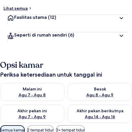
Lihat semua
Fasilitas utama
(12)
Seperti di rumah sendiri
(6)
Opsi kamar
Periksa ketersediaan untuk tanggal ini
Periksa ketersediaan untuk malam ini Agu 7 - Agu 8
Periksa ketersediaan untuk be
Malam ini
Besok
Agu 7 - Agu 8
Agu 8 - Agu 9
Periksa ketersediaan untuk akhir pekan ini Agu 7 - Agu 9
Periksa ketersediaan untuk ak
Akhir pekan ini
Akhir pekan berikutnya
Agu 7 - Agu 9
Agu 14 - Agu 16
Filter
Semua kamar
2 tempat tidur
3+ tempat tidur