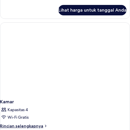
lebih
lanjut
Lihat harga untuk tanggal Anda
untuk
Kamar
Kamar
Kapasitas 4
Wi-Fi Gratis
Rincian
Rincian selengkapnya