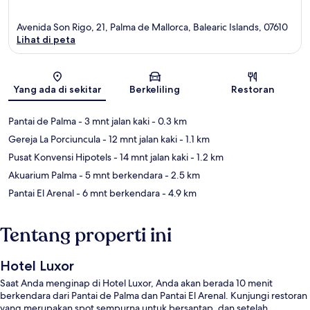
Avenida Son Rigo, 21, Palma de Mallorca, Balearic Islands, 07610
Lihat di peta
Peta
Yang ada di sekitar
Berkeliling
Restoran
Pantai de Palma
- 3 mnt jalan kaki
- 0.3 km
Gereja La Porciuncula
- 12 mnt jalan kaki
- 1.1 km
Pusat Konvensi Hipotels
- 14 mnt jalan kaki
- 1.2 km
Akuarium Palma
- 5 mnt berkendara
- 2.5 km
Pantai El Arenal
- 6 mnt berkendara
- 4.9 km
Tentang properti ini
Hotel Luxor
Saat Anda menginap di Hotel Luxor, Anda akan berada 10 menit
berkendara dari Pantai de Palma dan Pantai El Arenal. Kunjungi restoran
yang merupakan spot sempurna untuk bersantap, dan setelah