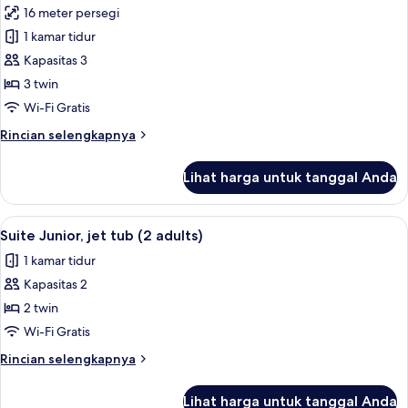
16 meter persegi
foto
1 kamar tidur
untuk
Kamar
Kapasitas 3
Triple
3 twin
Standar,
Wi-Fi Gratis
balkon
Rincian
Rincian selengkapnya
lebih
lanjut
Lihat harga untuk tanggal Anda
untuk
Kamar
Triple
Lihat
Minibar, brankas, meja kerja, dan setri
11
Standar,
Suite Junior, jet tub (2 adults)
semua
balkon
1 kamar tidur
foto
Kapasitas 2
untuk
Suite
2 twin
Junior,
Wi-Fi Gratis
jet
Rincian
Rincian selengkapnya
tub
lebih
(2
lanjut
Lihat harga untuk tanggal Anda
untuk