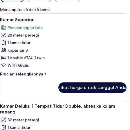
tersedia
untuk
Menampilkan 6 dari 6 kamar
kamar
Lihat
Pemandangan dari kamar
5
Kamar Superior
semua
Pemandangan kota
foto
28 meter persegi
untuk
Kamar
1 kamar tidur
Superior
Kapasitas 3
1 double ATAU 1 twin
Wi-Fi Gratis
Rincian
Rincian selengkapnya
lebih
lanjut
Lihat harga untuk tanggal Anda
untuk
Kamar
Superior
Lihat
Kamar Deluks, 1 Tempat Tidur Double, 
6
Kamar Deluks, 1 Tempat Tidur Double, akses ke kolam
semua
renang
foto
32 meter persegi
untuk
1 kamar tidur
Kamar