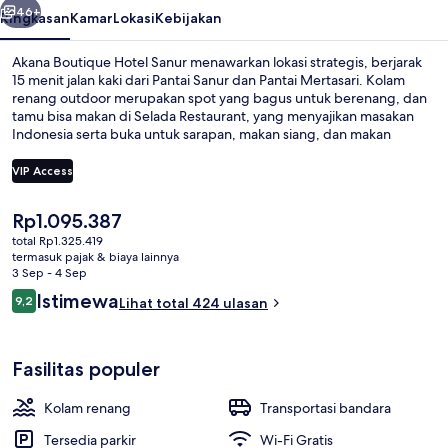
46+
Ringkasan
Kamar
Lokasi
Kebijakan
Akana Boutique Hotel Sanur menawarkan lokasi strategis, berjarak
15 menit jalan kaki dari Pantai Sanur dan Pantai Mertasari. Kolam
renang outdoor merupakan spot yang bagus untuk berenang, dan
tamu bisa makan di Selada Restaurant, yang menyajikan masakan
Indonesia serta buka untuk sarapan, makan siang, dan makan
malam. Keunggulan lainnya meliputi bar/lounge, peminjaman
sepeda gratis, dan teras. Para traveler menyukai staf.
VIP Access
Harga
Rp1.095.387
Pantai di sekitar, kursi berjemur, pay
saat
total Rp1.325.419
ini
termasuk pajak & biaya lainnya
Rp1.095.387
3 Sep - 4 Sep
Ulasan
Istimewa
9,2
Lihat total 424 ulasan
9,2 dari 10
Fasilitas populer
Kolam renang
Transportasi bandara
Tersedia parkir
Wi-Fi Gratis