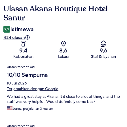
Ulasan Akana Boutique Hotel
Ulasan
Sanur
Istimewa
9,2
424 ulasan
9,4
8,6
9,6
Kebersihan
Lokasi
Staf & layanan
Ulasan
Ulasan terverifikasi
10/10 Sempurna
10 Jul 2026
Terjemahkan dengan Google
We had a great stay at Akana. It it close to a lot of things, and the
staff was very helpful. Would definitely come back.
Jonas, perjalanan 3 malam
Ulasan terverifikasi