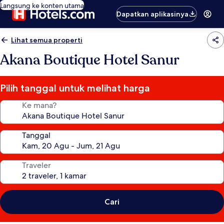
Langsung ke konten utama
Dapatkan aplikasinya
Lihat semua properti
Akana Boutique Hotel Sanur
Pilih tanggal untuk melihat harga
Ke mana?
Tanggal
Traveler
Cari