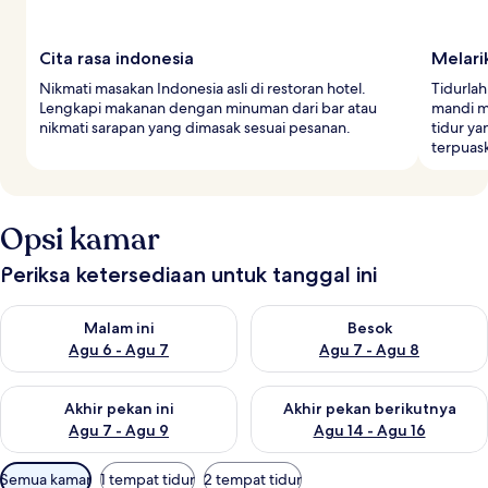
Cita rasa indonesia
Melari
Nikmati masakan Indonesia asli di restoran hotel.
Tidurlah
Lengkapi makanan dengan minuman dari bar atau
mandi m
nikmati sarapan yang dimasak sesuai pesanan.
tidur y
terpuas
Opsi kamar
Periksa ketersediaan untuk tanggal ini
Periksa ketersediaan untuk malam ini Agu 6 - Agu 7
Periksa ketersediaan untuk be
Malam ini
Besok
Agu 6 - Agu 7
Agu 7 - Agu 8
Periksa ketersediaan untuk akhir pekan ini Agu 7 - Agu 9
Periksa ketersediaan untuk ak
Akhir pekan ini
Akhir pekan berikutnya
Agu 7 - Agu 9
Agu 14 - Agu 16
Filter
Semua kamar
1 tempat tidur
2 tempat tidur