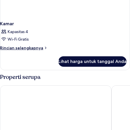
Kamar
Kapasitas 4
Wi-Fi Gratis
Rincian
Rincian selengkapnya
lebih
lanjut
Lihat harga untuk tanggal Anda
untuk
Kamar
Properti serupa
Grand Palace Hotel Sanur - Bali
Taksu Sa