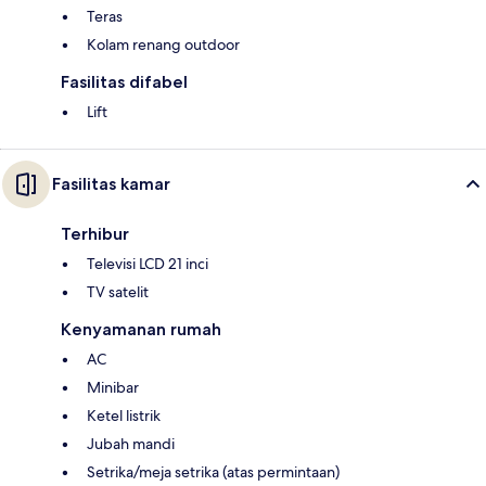
Teras
Kolam renang outdoor
Fasilitas difabel
Lift
Fasilitas kamar
Terhibur
Televisi LCD 21 inci
TV satelit
Kenyamanan rumah
AC
Minibar
Ketel listrik
Jubah mandi
Setrika/meja setrika (atas permintaan)