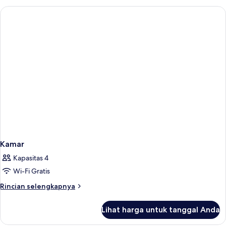
Deluks,
pemandangan
kolam
renang
Kamar
Kapasitas 4
Wi-Fi Gratis
Rincian
Rincian selengkapnya
lebih
lanjut
Lihat harga untuk tanggal Anda
untuk
Kamar