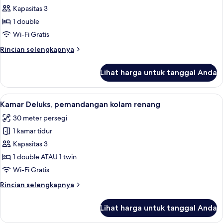
Kapasitas 3
Deluks,
1
1 double
Tempat
Wi-Fi Gratis
Tidur
Rincian
Rincian selengkapnya
Double,
lebih
akses
lanjut
Lihat harga untuk tanggal Anda
untuk
ke
Kamar
kolam
Deluks,
Lihat
Seprai premium, minibar, brankas, dan
renang
7
1
Kamar Deluks, pemandangan kolam renang
semua
Tempat
30 meter persegi
Tidur
foto
Double,
1 kamar tidur
untuk
akses
Kamar
Kapasitas 3
ke
Deluks,
kolam
1 double ATAU 1 twin
renang
pemandangan
Wi-Fi Gratis
kolam
Rincian
Rincian selengkapnya
renang
lebih
lanjut
Lihat harga untuk tanggal Anda
untuk
Kamar