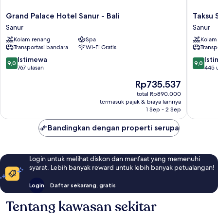
Grand
Taksu
Grand Palace Hotel Sanur - Bali
Taksu 
Palace
Sanur
Sanur
Sanur
Hotel
Hotel
Kolam renang
Spa
Kolam
Sanur
Sanur
Transportasi bandara
Wi-Fi Gratis
Transp
-
Bali
9.0
9.0
Istimewa
Ist
9,0
9,0
Sanur
dari
dari
767 ulasan
445 
10,
10,
Harga
Rp735.537
Istimewa,
Istimew
sekarang
767
445
total Rp890.000
Rp735.537
termasuk pajak & biaya lainnya
ulasan
ulasan
1 Sep - 2 Sep
Bandingkan dengan properti serupa
Login untuk melihat diskon dan manfaat yang memenuhi
syarat. Lebih banyak reward untuk lebih banyak petualangan!
Login
Daftar sekarang, gratis
Tentang kawasan sekitar