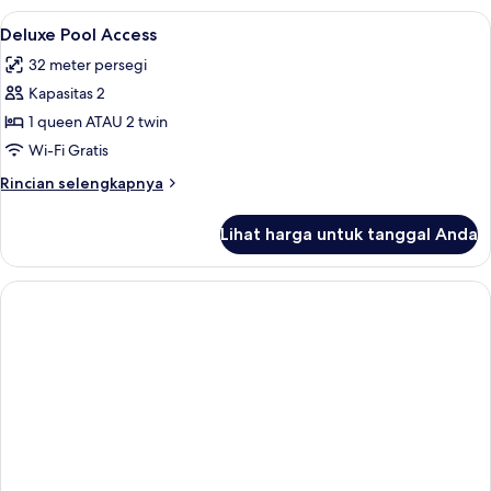
Lihat
Seprai premium, minibar, brankas, dan
5
Deluxe Pool Access
semua
32 meter persegi
foto
Kapasitas 2
untuk
Deluxe
1 queen ATAU 2 twin
Pool
Wi-Fi Gratis
Access
Rincian
Rincian selengkapnya
lebih
lanjut
Lihat harga untuk tanggal Anda
untuk
Deluxe
Pool
Access