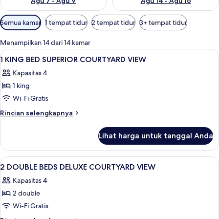
Agu 7 - Agu 9
Agu 14 - Agu 16
Filter
Semua kamar
1 tempat tidur
2 tempat tidur
3+ tempat tidur
tersedia
untuk
Menampilkan 14 dari 14 kamar
kamar
Lihat
Seprai premium, minibar, brankas, dan 
6
1 KING BED SUPERIOR COURTYARD VIEW
semua
Kapasitas 4
foto
1 king
untuk
1
Wi-Fi Gratis
KING
Rincian
Rincian selengkapnya
BED
lebih
lanjut
SUPERIOR
Lihat harga untuk tanggal Anda
untuk
COURTYARD
1
VIEW
KING
Lihat
Seprai premium, minibar, brankas, dan 
2
BED
2 DOUBLE BEDS DELUXE COURTYARD VIEW
semua
SUPERIOR
Kapasitas 4
COURTYARD
foto
VIEW
2 double
untuk
2
Wi-Fi Gratis
DOUBLE