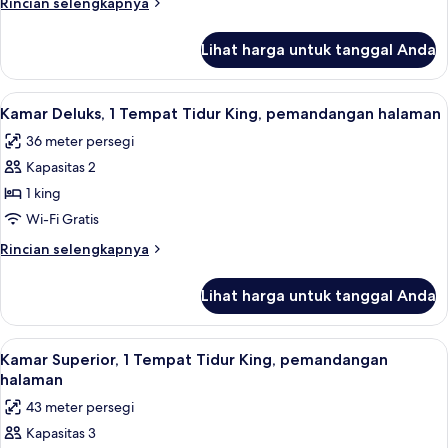
Rincian
Rincian selengkapnya
BEDS
lebih
lanjut
DELUXE
Lihat harga untuk tanggal Anda
untuk
COURTYARD
2
VIEW
DOUBLE
Lihat
Kamar Deluks, 1 Tempat Tidur King, p
12
BEDS
Kamar Deluks, 1 Tempat Tidur King, pemandangan halaman
semua
DELUXE
36 meter persegi
COURTYARD
foto
VIEW
Kapasitas 2
untuk
Kamar
1 king
Deluks,
Wi-Fi Gratis
1
Rincian
Rincian selengkapnya
Tempat
lebih
Tidur
lanjut
Lihat harga untuk tanggal Anda
untuk
King,
Kamar
pemandangan
Deluks,
Lihat
Kamar Superior, 1 Tempat Tidur King, 
halaman
15
1
Kamar Superior, 1 Tempat Tidur King, pemandangan
semua
Tempat
halaman
Tidur
foto
43 meter persegi
King,
untuk
pemandangan
Kapasitas 3
Kamar
halaman