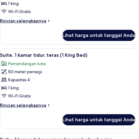
1 king
Superior,
1
Wi-Fi Gratis
Tempat
Rincian
Rincian selengkapnya
Tidur
lebih
lanjut
King,
Lihat harga untuk tanggal Anda
untuk
pemandangan
Kamar
halaman
Superior,
Lihat
Suite, 1 kamar tidur, teras (1 King Bed)
15
1
Suite, 1 kamar tidur, teras (1 King Bed)
semua
Tempat
Pemandangan kota
Tidur
foto
King,
50 meter persegi
untuk
pemandangan
Suite,
Kapasitas 4
halaman
1
1 king
kamar
Wi-Fi Gratis
tidur,
Rincian
Rincian selengkapnya
teras
lebih
(1
lanjut
Lihat harga untuk tanggal Anda
untuk
King
Suite,
Bed)
1
Lihat
Suite, 1 kamar tidur, pemandangan la
13
kamar