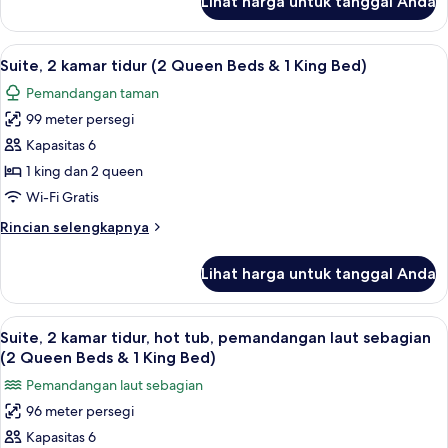
Lihat harga untuk tanggal Anda
untuk
pemandangan
Suite,
laut
1
Lihat
Suite, 2 kamar tidur (2 Queen Beds & 1
19
sebagian
kamar
Suite, 2 kamar tidur (2 Queen Beds & 1 King Bed)
semua
tidur,
(1
Pemandangan taman
hot
foto
King
tub,
99 meter persegi
untuk
Bed)
pemandangan
Suite,
Kapasitas 6
laut
2
sebagian
1 king dan 2 queen
(1
kamar
Wi-Fi Gratis
King
tidur
Bed)
Rincian
Rincian selengkapnya
(2
lebih
Queen
lanjut
Lihat harga untuk tanggal Anda
untuk
Beds
Suite,
&
2
Lihat
Seprai premium, minibar, brankas, dan 
1
13
kamar
Suite, 2 kamar tidur, hot tub, pemandangan laut sebagian
semua
King
tidur
(2 Queen Beds & 1 King Bed)
(2
foto
Bed)
Pemandangan laut sebagian
Queen
untuk
Beds
96 meter persegi
Suite,
&
Kapasitas 6
2
1