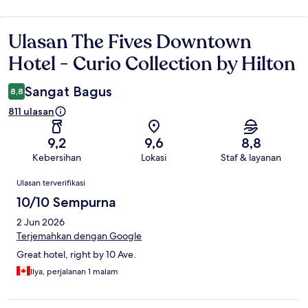
Ulasan The Fives Downtown
Ulasan
Hotel - Curio Collection by Hilton
Sangat Bagus
8,8
811 ulasan
9,2
9,6
8,8
Kebersihan
Lokasi
Staf & layanan
Ulasan
Ulasan terverifikasi
10/10 Sempurna
2 Jun 2026
Terjemahkan dengan Google
Great hotel, right by 10 Ave.
Ilya, perjalanan 1 malam