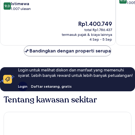
Del
Playa
dari
1.005
9.0
Istimewa
9,0
Carmen
del
10,
dari
1.007 ulasan
by
Carmen
Sangat
10,
IHG
Baik,
Istimewa,
Harga
Rp1.400.749
Pusat
1.005
1.007
sekarang
Kota
ulasan
total Rp1.786.437
ulasan
Rp1.400.749
Playa
termasuk pajak & biaya lainnya
4 Sep - 5 Sep
del
Carmen
Bandingkan dengan properti serupa
Login untuk melihat diskon dan manfaat yang memenuhi
syarat. Lebih banyak reward untuk lebih banyak petualangan!
Login
Daftar sekarang, gratis
Tentang kawasan sekitar