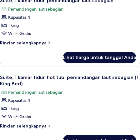
Suite, 1 kamar tidur, pemandangan laut sebagian
semua
tidur,
Pemandangan laut sebagian
teras
foto
(1
Kapasitas 4
untuk
King
Suite,
1 king
Bed)
1
Wi-Fi Gratis
kamar
Rincian
Rincian selengkapnya
tidur,
lebih
pemandangan
lanjut
Lihat harga untuk tanggal Anda
untuk
laut
Suite,
sebagian
1
Lihat
Seprai premium, minibar, brankas, dan 
17
kamar
Suite, 1 kamar tidur, hot tub, pemandangan laut sebagian (1
semua
tidur,
King Bed)
pemandangan
foto
Pemandangan laut sebagian
laut
untuk
sebagian
Kapasitas 4
Suite,
1 king
1
kamar
Wi-Fi Gratis
tidur,
Rincian
Rincian selengkapnya
hot
lebih
lanjut
tub,