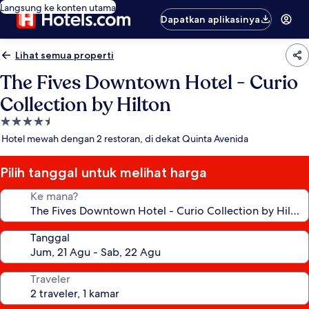
Langsung ke konten utama
Dapatkan aplikasinya
Lihat semua properti
The Fives Downtown Hotel - Curio
Collection by Hilton
Properti
bintang
Hotel mewah dengan 2 restoran, di dekat Quinta Avenida
4.5
Pilih tanggal untuk melihat harga
Ke mana?
Tanggal
Traveler