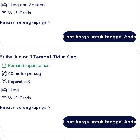
King
kamar
1 king dan 2 queen
Bed)
tidur,
Wi-Fi Gratis
hot
Rincian
Rincian selengkapnya
tub,
lebih
pemandangan
lanjut
Lihat harga untuk tanggal Anda
untuk
laut
Suite,
sebagian
2
Lihat
Suite Junior, 1 Tempat Tidur King | Se
(2
5
kamar
Suite Junior, 1 Tempat Tidur King
semua
tidur,
Queen
Pemandangan taman
hot
foto
Beds
tub,
40 meter persegi
untuk
&
pemandangan
Suite
Kapasitas 3
1
laut
Junior,
sebagian
1 king
King
(2
1
Bed)
Wi-Fi Gratis
Queen
Tempat
Beds
Rincian
Rincian selengkapnya
Tidur
&
lebih
King
1
lanjut
Lihat harga untuk tanggal Anda
King
untuk
Bed)
Suite
Junior,
Lihat
Suite, 1 Tempat Tidur King (Mezzanine 