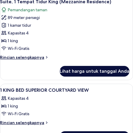
15
1
Suite, 1 Tempat Tidur King (Mezzanine Residence)
semua
Tempat
Pemandangan taman
Tidur
foto
King
89 meter persegi
untuk
Suite,
1 kamar tidur
1
Kapasitas 4
Tempat
1 king
Tidur
Wi-Fi Gratis
King
Rincian
Rincian selengkapnya
(Mezzanine
lebih
Residence)
lanjut
Lihat harga untuk tanggal Anda
untuk
Suite,
1
Lihat
Interior
1
Tempat
1 KING BED SUPERIOR COURTYARD VIEW
semua
Tidur
Kapasitas 4
King
foto
(Mezzanine
1 king
untuk
Residence)
1
Wi-Fi Gratis
KING
Rincian
Rincian selengkapnya
BED
lebih
lanjut