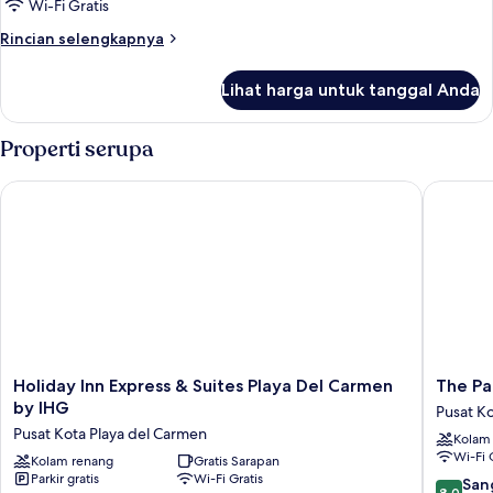
Deluks,
Wi-Fi Gratis
2
Rincian
Rincian selengkapnya
Tempat
lebih
Tidur
lanjut
Lihat harga untuk tanggal Anda
untuk
Double,
Kamar
pemandangan
Deluks,
Properti serupa
teluk
2
Tempat
Holiday Inn Express & Suites Playa Del Carmen by IHG
The Palm
Tidur
Double,
pemandangan
teluk
Holiday
The
Holiday Inn Express & Suites Playa Del Carmen
The Pa
Inn
Palm
by IHG
Pusat K
Express
at
Pusat Kota Playa del Carmen
Kolam
&
Playa
Wi-Fi 
Suites
Kolam renang
Gratis Sarapan
Pusat
Parkir gratis
Wi-Fi Gratis
Playa
Kota
8.0
San
8,0