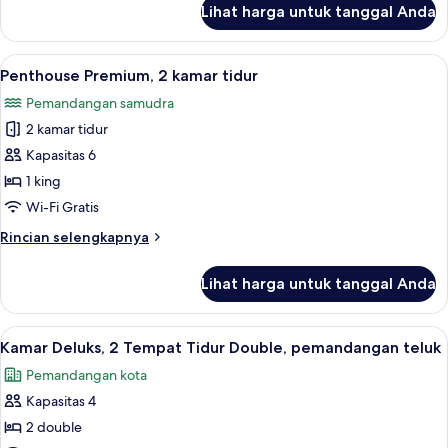
SUPERIOR
Lihat harga untuk tanggal Anda
untuk
COURTYARD
1
VIEW
KING
Lihat
Penthouse Premium, 2 kamar tidur | 
7
BED
Penthouse Premium, 2 kamar tidur
semua
SUPERIOR
Pemandangan samudra
COURTYARD
foto
VIEW
2 kamar tidur
untuk
Penthouse
Kapasitas 6
Premium,
1 king
2
Wi-Fi Gratis
kamar
Rincian
Rincian selengkapnya
tidur
lebih
lanjut
Lihat harga untuk tanggal Anda
untuk
Penthouse
Premium,
Lihat
Seprai premium, minibar, brankas, dan 
2
2
Kamar Deluks, 2 Tempat Tidur Double, pemandangan teluk
semua
kamar
Pemandangan kota
tidur
foto
Kapasitas 4
untuk
Kamar
2 double