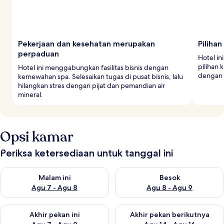
Pekerjaan dan kesehatan merupakan
Piliha
perpaduan
Hotel in
pilihan 
Hotel ini menggabungkan fasilitas bisnis dengan
dengan 
kemewahan spa. Selesaikan tugas di pusat bisnis, lalu
hilangkan stres dengan pijat dan pemandian air
mineral.
Opsi kamar
Periksa ketersediaan untuk tanggal ini
Periksa ketersediaan untuk malam ini Agu 7 - Agu 8
Periksa ketersediaan untuk be
Malam ini
Besok
Agu 7 - Agu 8
Agu 8 - Agu 9
Periksa ketersediaan untuk akhir pekan ini Agu 7 - Agu 9
Periksa ketersediaan untuk ak
Akhir pekan ini
Akhir pekan berikutnya