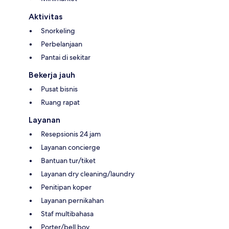
Aktivitas
Snorkeling
Perbelanjaan
Pantai di sekitar
Bekerja jauh
Pusat bisnis
Ruang rapat
Layanan
Resepsionis 24 jam
Layanan concierge
Bantuan tur/tiket
Layanan dry cleaning/laundry
Penitipan koper
Layanan pernikahan
Staf multibahasa
Porter/bell boy