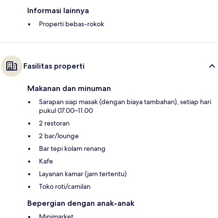
Informasi lainnya
Properti bebas-rokok
Fasilitas properti
Makanan dan minuman
Sarapan siap masak (dengan biaya tambahan), setiap hari
pukul 07.00–11.00
2 restoran
2 bar/lounge
Bar tepi kolam renang
Kafe
Layanan kamar (jam tertentu)
Toko roti/camilan
Bepergian dengan anak-anak
Minimarket