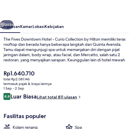
Downtown
Hotel
-
belumnya
Berikutnya
Curio
203+
Ringkasan
Kamar
Lokasi
Kebijakan
Collection
The Fives Downtown Hotel - Curio Collection by Hilton memiliki teras
by
rooftop dan berada hanya beberapa langkah dari Quinta Avenida.
Tamu dapat mengunjugi spa untuk memanjakan diri dengan pijat
Hilton
jaringan dalam, body wrap, atau facial, dan Mercatto, salah satu 2
restoran, yang menyajikan sarapan. Keunggulan lain di hotel mewah
ini meliputi 2 kolam renang outdoor, bar tepi kolam renang, dan
pusat kebugaran 24 jam. Para traveler menyukai staf dan lokasi.
Harga
Rp1.640.710
saat
total Rp2.081.146
ini
termasuk pajak & biaya lainnya
2 kolam renang outdoor
Rp1.640.710
1 Sep - 2 Sep
Ulasan
Luar Biasa
8,8
Lihat total 811 ulasan
8,8 dari 10
Fasilitas populer
Kolam renang
Spa