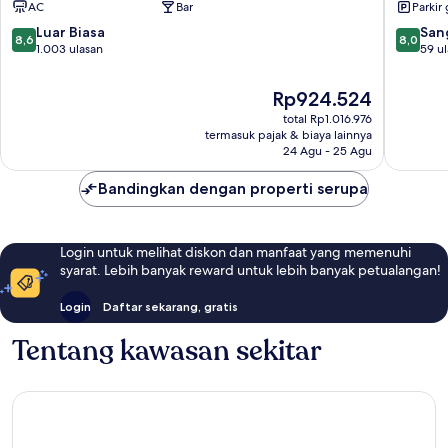
AC
Bar
Parkir 
8.6
8.0
Luar Biasa
San
8,6
8,0
dari
dari
1.003 ulasan
59 u
10,
10,
Luar
Sangat
Harga
Rp924.524
Biasa,
Baik,
sekarang
total Rp1.016.976
1.003
59
Rp924.524
termasuk pajak & biaya lainnya
ulasan
ulasan
24 Agu - 25 Agu
Bandingkan dengan properti serupa
Login untuk melihat diskon dan manfaat yang memenuhi
syarat. Lebih banyak reward untuk lebih banyak petualangan!
Login
Daftar sekarang, gratis
Tentang kawasan sekitar