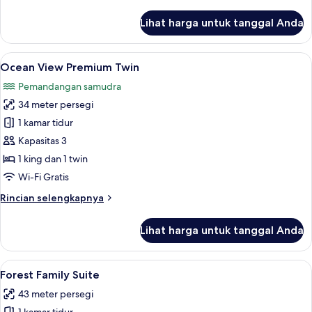
lebih
lanjut
Lihat harga untuk tanggal Anda
untuk
Ocean
View
Lihat
Ocean View Premium Twin | Seprai prem
6
Premium
Ocean View Premium Twin
semua
Double
Pemandangan samudra
foto
34 meter persegi
untuk
Ocean
1 kamar tidur
View
Kapasitas 3
Premium
1 king dan 1 twin
Twin
Wi-Fi Gratis
Rincian
Rincian selengkapnya
lebih
lanjut
Lihat harga untuk tanggal Anda
untuk
Ocean
View
Lihat
Forest Family Suite | Fasilitas kamar
4
Premium
Forest Family Suite
semua
Twin
43 meter persegi
foto