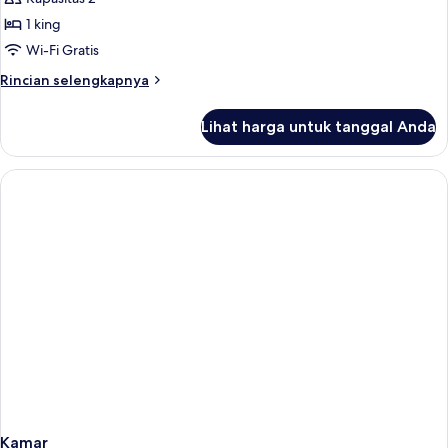
Suite
1 king
Wi-Fi Gratis
Rincian
Rincian selengkapnya
lebih
lanjut
Lihat harga untuk tanggal Anda
untuk
Potaraka
Sunrise
Suite
Kamar