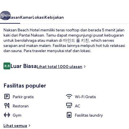
belumnya
Berikutnya
41+
Ringkasan
Kamar
Lokasi
Kebijakan
Naksan Beach Hotel memiliki teras rooftop dan berada 5 menit jalan
kaki dari Pantai Naksan. Tamu dapat mengunjungi pusat kebugaran
untuk berolahraga atau makan di 마인드 풀 키친, which serves
sarapan and makan malam. Fasilitas lainnya meliputi hot tub relaksasi
dan sauna. Para traveler menyukai staf dan lokasi.
Ulasan
Luar Biasa
8,8
Lihat total 1.000 ulasan
8,8 dari 10
Ocean View Wellness Suite | Area kelu
Fasilitas populer
Parkir gratis
Wi-Fi Gratis
Restoran
AC
Gym
Fasilitas laundry
Lihat semua