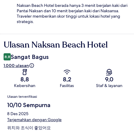
Naksan Beach Hotel berada hanya 3 menit berjalan kaki dari
Pantai Naksan dan 10 menit berjalan kaki dari Naksansa.
Traveler memberikan skor tinggi untuk lokasi hotel yang
strategis.
Ulasan Naksan Beach Hotel
Ulasan
Sangat Bagus
8,8
1.000 ulasan
8,8
8,2
9,0
Kebersihan
Fasilitas
Staf & layanan
Ulasan
Ulasan terverifikasi
10/10 Sempurna
8 Des 2025
Terjemahkan dengan Google
위치와 조식이 좋았어요