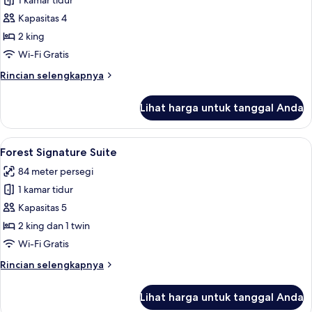
1 kamar tidur
untuk
Forest
Kapasitas 4
Family
2 king
Suite
Wi-Fi Gratis
Rincian
Rincian selengkapnya
lebih
lanjut
Lihat harga untuk tanggal Anda
untuk
Forest
Family
Lihat
Forest Signature Suite | Fasilitas kama
5
Suite
Forest Signature Suite
semua
84 meter persegi
foto
1 kamar tidur
untuk
Forest
Kapasitas 5
Signature
2 king dan 1 twin
Suite
Wi-Fi Gratis
Rincian
Rincian selengkapnya
lebih
lanjut
Lihat harga untuk tanggal Anda
untuk