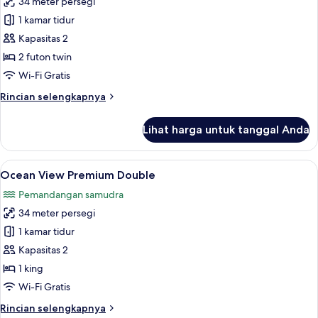
34 meter persegi
foto
1 kamar tidur
untuk
Garden
Kapasitas 2
Ocean
2 futon twin
View
Wi-Fi Gratis
Deluxe
Rincian
Rincian selengkapnya
Ondol
lebih
Room
lanjut
Lihat harga untuk tanggal Anda
untuk
(1F)
Garden
Ocean
Lihat
Ocean View Premium Double | Seprai p
3
View
Ocean View Premium Double
semua
Deluxe
Pemandangan samudra
Ondol
foto
Room
34 meter persegi
untuk
(1F)
Ocean
1 kamar tidur
View
Kapasitas 2
Premium
1 king
Double
Wi-Fi Gratis
Rincian
Rincian selengkapnya