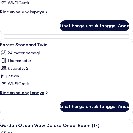
Double
Wi-Fi Gratis
Rincian
Rincian selengkapnya
lebih
lanjut
Lihat harga untuk tanggal Anda
untuk
Forest
Standard
Lihat
Forest Standard Twin | Seprai premium,
2
Double
Forest Standard Twin
semua
24 meter persegi
foto
1 kamar tidur
untuk
Forest
Kapasitas 2
Standard
2 twin
Twin
Wi-Fi Gratis
Rincian
Rincian selengkapnya
lebih
lanjut
Lihat harga untuk tanggal Anda
untuk
Forest
Standard
Lihat
Garden Ocean View Deluxe Ondol Room 
3
Twin
Garden Ocean View Deluxe Ondol Room (1F)
semua