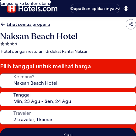
Langsung ke konten utama
Dapatkan aplikasinya
Lihat semua properti
Naksan Beach Hotel
Properti
bintang
Hotel dengan restoran, di dekat Pantai Naksan
3.5
Pilih tanggal untuk melihat harga
Ke mana?
Tanggal
Traveler
Cari