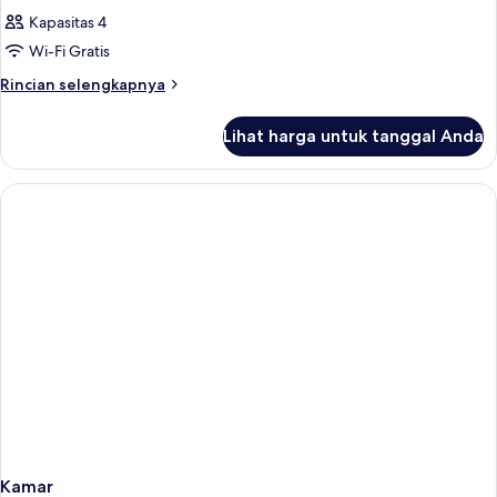
Kapasitas 4
Wi-Fi Gratis
Rincian
Rincian selengkapnya
lebih
lanjut
Lihat harga untuk tanggal Anda
untuk
Kamar
Kamar