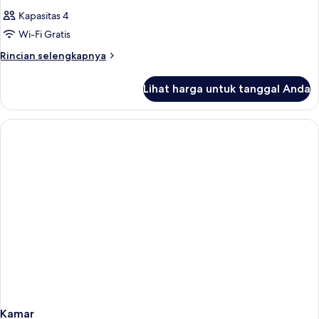
Kapasitas 4
Wi-Fi Gratis
Rincian
Rincian selengkapnya
lebih
lanjut
Lihat harga untuk tanggal Anda
untuk
Kamar
Kamar