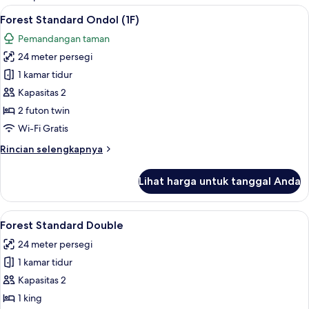
kamar
Lihat
Forest Standard Ondol (1F) | Seprai pr
3
Forest Standard Ondol (1F)
semua
Pemandangan taman
foto
24 meter persegi
untuk
Forest
1 kamar tidur
Standard
Kapasitas 2
Ondol
2 futon twin
(1F)
Wi-Fi Gratis
Rincian
Rincian selengkapnya
lebih
lanjut
Lihat harga untuk tanggal Anda
untuk
Forest
Standard
Lihat
Forest Standard Double | Seprai premi
4
Ondol
Forest Standard Double
semua
(1F)
24 meter persegi
foto
1 kamar tidur
untuk
Forest
Kapasitas 2
Standard
1 king