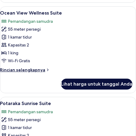
Forest
Signature
Lihat
Ocean View Wellness Suite | Seprai pre
7
Suite
Ocean View Wellness Suite
semua
Pemandangan samudra
foto
55 meter persegi
untuk
Ocean
1 kamar tidur
View
Kapasitas 2
Wellness
1 king
Suite
Wi-Fi Gratis
Rincian
Rincian selengkapnya
lebih
lanjut
Lihat harga untuk tanggal Anda
untuk
Ocean
View
Lihat
Potaraka Sunrise Suite | Seprai premiu
1
Wellness
Potaraka Sunrise Suite
semua
Suite
Pemandangan samudra
foto
55 meter persegi
untuk
Potaraka
1 kamar tidur
Sunrise
Kapasitas 2