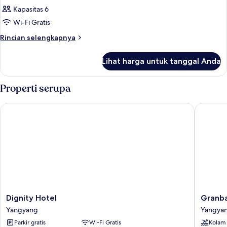
Kapasitas 6
Wi-Fi Gratis
Rincian
Rincian selengkapnya
lebih
lanjut
Lihat harga untuk tanggal Anda
untuk
Kamar
Properti serupa
Dignity Hotel
Granbay 
Dignity
Granba
Dignity Hotel
Granba
Hotel
By
Yangyang
Yangya
Yangyang
Sotasuit
Parkir gratis
Wi-Fi Gratis
Kolam
Yangya