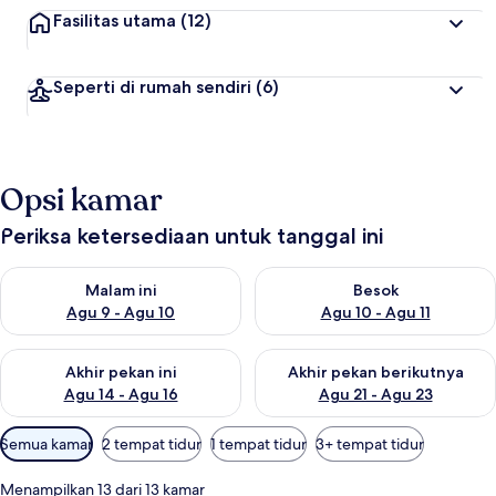
Fasilitas utama
(12)
Seperti di rumah sendiri
(6)
Opsi kamar
Periksa ketersediaan untuk tanggal ini
Periksa ketersediaan untuk malam ini Agu 9 - Agu 10
Periksa ketersediaan untuk be
Malam ini
Besok
Agu 9 - Agu 10
Agu 10 - Agu 11
Periksa ketersediaan untuk akhir pekan ini Agu 14 - Agu 16
Periksa ketersediaan untuk ak
Akhir pekan ini
Akhir pekan berikutnya
Agu 14 - Agu 16
Agu 21 - Agu 23
Filter
Semua kamar
2 tempat tidur
1 tempat tidur
3+ tempat tidur
tersedia
untuk
Menampilkan 13 dari 13 kamar