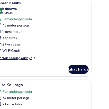
ihat
8
amar Deluks
emua
Istimewa
oto
2
9,2 dari 10
(5
5 ulasan
ntuk
ulasan)
Pemandangan kota
amar
45 meter persegi
eluks
1 kamar tidur
Kapasitas 3
2 twin Besar
Wi-Fi Gratis
ncian
ncian selengkapnya
bih
njut
Lihat harga
tuk
amar
luks
dan meja kerja
ihat
Suite Keluarga | Selimut bulu angsa, minibar, 
7
ite Keluarga
emua
Pemandangan kota
oto
64 meter persegi
ntuk
uite
2 kamar tidur