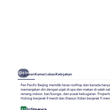
63+
Ringkasan
Kamar
Lokasi
Kebijakan
Pan Pacific Beijing memiliki teras rooftop dan berada hany
memanjakan diri dengan pijat di spa dan makan di salah sat
renang indoor, bar/lounge, dan pusat kebugaran. Properti
Hutong berjarak 9 menit dan Stasiun Xidan berjarak 11 meni
Ulasan
Istimewa
9,2