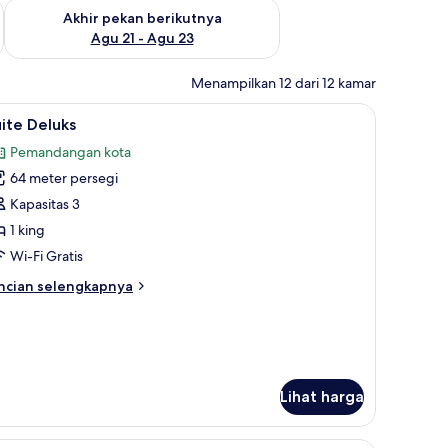
 ini Agu 14 - Agu 16
Periksa ketersediaan untuk akhir pekan berikutnya Agu 21 - A
Akhir pekan berikutnya
Agu 21 - Agu 23
Menampilkan 12 dari 12 kamar
dan meja kerja
ihat
Suite Deluks | Selimut bulu angsa, minibar, br
7
ite Deluks
emua
Pemandangan kota
oto
64 meter persegi
ntuk
uite
Kapasitas 3
eluks
1 king
Wi-Fi Gratis
ncian
ncian selengkapnya
bih
njut
tuk
ite
luks
Lihat harga
dan meja kerja
Selimut bulu angsa, minibar, brankas, dan mej