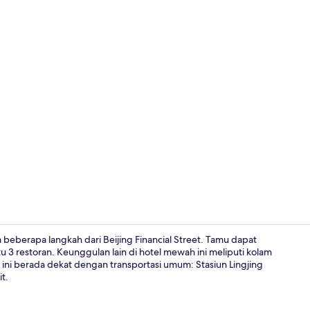
Area BBQ/pi
a beberapa langkah dari Beijing Financial Street. Tamu dapat
u 3 restoran. Keunggulan lain di hotel mewah ini meliputi kolam
 ini berada dekat dengan transportasi umum: Stasiun Lingjing
Suite Premie
t.