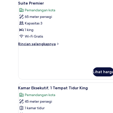
Lihat
10
1
Suite Premier
semua
Tempat
Pemandangan kota
Tidur
foto
King
65 meter persegi
untuk
Suite
Kapasitas 3
Premier
1 king
Wi-Fi Gratis
Rincian
Rincian selengkapnya
lebih
lanjut
untuk
Suite
Premier
Lihat harg
Lihat
Selimut bulu angsa, minibar, b
8
Kamar Eksekutif, 1 Tempat Tidur King
semua
Pemandangan kota
foto
45 meter persegi
untuk
Kamar
1 kamar tidur