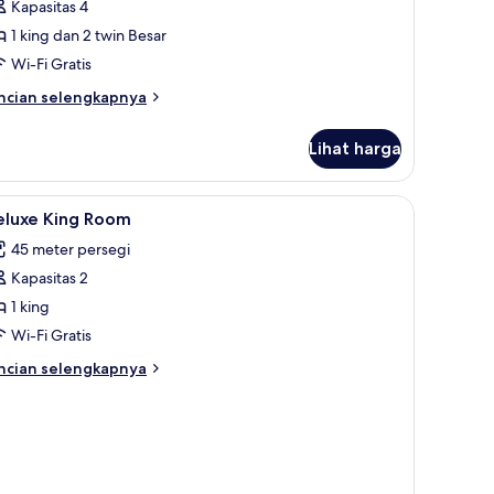
eluarga
Kapasitas 4
1 king dan 2 twin Besar
Wi-Fi Gratis
ncian
ncian selengkapnya
bih
njut
Lihat harga
tuk
ite
luarga
ihat
Selimut bulu angsa, minibar, brankas, dan mej
2
eluxe King Room
emua
45 meter persegi
oto
Kapasitas 2
ntuk
eluxe
1 king
ing
Wi-Fi Gratis
oom
ncian
ncian selengkapnya
bih
njut
tuk
luxe
ng
oom