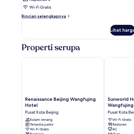
Wi-Fi Gratis
Rincian
Rincian selengkapnya
lebih
lanjut
Lihat harg
untuk
Kamar
Properti serupa
Renaissance Beijing Wangfujing Hotel
Sunworld Hot
Renaissance
Sunworld
Renaissance Beijing Wangfujing
Sunworld Ho
Beijing
Hotel
Hotel
Wangfujing
Wangfujing
Beijing
Pusat Kota Beijing
Pusat Kota Bei
Hotel
Wangfujing
Pusat
Kolam renang
Pusat
Wi-Fi Gratis
Tersedia parkir
Restoran
Kota
Kota
Wi-Fi Gratis
AC
Beijing
Beijing