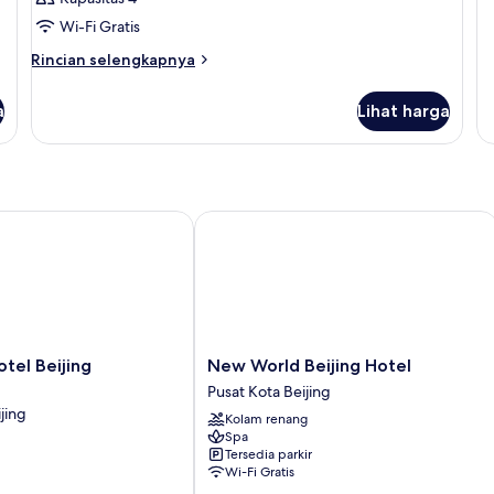
Wi-Fi Gratis
Rincian
Rincian selengkapnya
lebih
lanjut
a
Lihat harga
untuk
Kamar
el Beijing Wangfujing
New World Beijing Hotel
New
tel Beijing
New World Beijing Hotel
World
Pusat Kota Beijing
Beijing
jing
Kolam renang
Hotel
Spa
Pusat
Tersedia parkir
Kota
Wi-Fi Gratis
Beijing