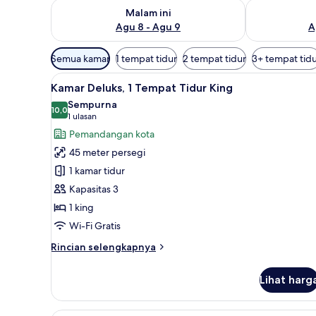
Periksa ketersediaan untuk malam ini Agu 8 - Agu 9
Periksa keter
Malam ini
Agu 8 - Agu 9
A
Filter
Semua kamar
1 tempat tidur
2 tempat tidur
3+ tempat tid
tersedia
Lihat
Selimut bulu angsa, minibar, b
untuk
8
Kamar Deluks, 1 Tempat Tidur King
semua
kamar
Sempurna
foto
10,0
10,0 dari 10
(1
1 ulasan
untuk
ulasan)
Pemandangan kota
Kamar
45 meter persegi
Deluks,
1 kamar tidur
1
Kapasitas 3
Tempat
1 king
Tidur
King
Wi-Fi Gratis
Rincian
Rincian selengkapnya
lebih
lanjut
Lihat harg
untuk
Kamar
Deluks,
Suite Premier | Selimut bulu an