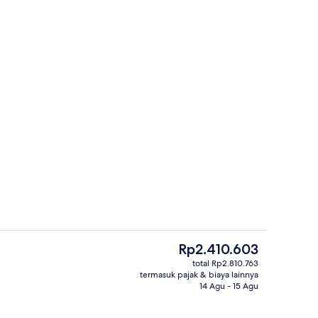
knik
Pintu masuk interior
Harga
Rp2.410.603
saat
total Rp2.810.763
ini
termasuk pajak & biaya lainnya
r | Selimut bulu angsa, minibar, brankas, dan meja kerja
Bagian depan properti
Rp2.410.603
14 Agu - 15 Agu