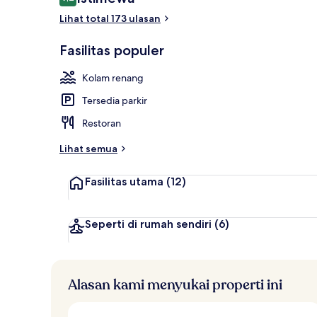
9,2 dari 10
Lihat total 173 ulasan
Kolam renang
Fasilitas populer
Kolam renang
Tersedia parkir
Restoran
Lihat semua
Fasilitas utama
(12)
Seperti di rumah sendiri
(6)
Alasan kami menyukai properti ini