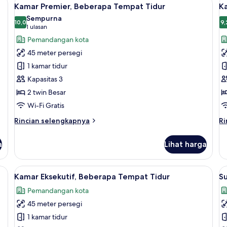
Lihat
L
6
Kamar Premier, Beberapa Tempat Tidur
K
semua
s
Sempurna
foto
10,0
f
9,
10,0 dari 10
(1
1 ulasan
untuk
u
ulasan)
Pemandangan kota
Kamar
K
45 meter persegi
Premier,
D
1 kamar tidur
Beberapa
Kapasitas 3
Tempat
2 twin Besar
Tidur
Wi-Fi Gratis
Rincian
Ri
Rincian selengkapnya
Ri
lebih
le
lanjut
la
a
Lihat harga
untuk
un
Kamar
K
Premier,
De
rankas, dan meja kerja
Lihat
Selimut bulu angsa, minibar, brankas, 
L
6
Beberapa
Kamar Eksekutif, Beberapa Tempat Tidur
Su
semua
s
Tempat
Pemandangan kota
Tidur
foto
f
45 meter persegi
untuk
u
Kamar
S
1 kamar tidur