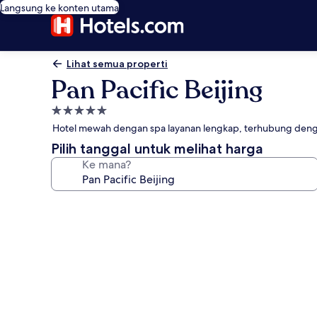
Langsung ke konten utama
Lihat semua properti
Pan Pacific Beijing
Properti
bintang
Hotel mewah dengan spa layanan lengkap, terhubung dengan 
5.0
Pilih tanggal untuk melihat harga
Ke mana?
Galeri
foto
untuk
Pan
Pacific
Beijing