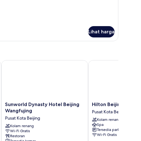
Lihat harga
Sunworld Dynasty Hotel Beijing Wangfujing
Hilton Beijing Wangfuj
Sunworld
Hilton
Sunworld Dynasty Hotel Beijing
Hilton Beijing Wangf
Dynasty
Beijing
Wangfujing
Pusat Kota Beijing
Hotel
Wangfujing
Pusat Kota Beijing
Kolam renang
Beijing
Pusat
Spa
Wangfujing
Kolam renang
Kota
Tersedia parkir
Wi-Fi Gratis
Pusat
Beijing
Wi-Fi Gratis
Restoran
Kota