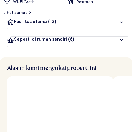
Wi-Fi Gratis
Restoran
r
b
Lihat semua
a
i
Fasilitas utama
(12)
k
o
Seperti di rumah sendiri
(6)
l
e
h
t
r
Alasan kami menyukai properti ini
a
v
e
l
e
r