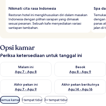
Nikmati cita rasa Indonesia
Spa da
Restoran hotel ini mengkhususkan diri dalam masakan
Temukan
Indonesia dengan pilihan sarapan yang dimasak
dengan p
sesuai pesanan. Sebuah kafe menyediakan variasi
panas a
santapan tambahan.
jalan di
Opsi kamar
Periksa ketersediaan untuk tanggal ini
Periksa ketersediaan untuk malam ini Agu 7 - Agu 8
Periksa ketersediaan untuk be
Malam ini
Besok
Agu 7 - Agu 8
Agu 8 - Agu 9
Periksa ketersediaan untuk akhir pekan ini Agu 7 - Agu 9
Periksa ketersediaan untuk ak
Akhir pekan ini
Akhir pekan berikutnya
Agu 7 - Agu 9
Agu 14 - Agu 16
Filter
Semua kamar
1 tempat tidur
3+ tempat tidur
tersedia