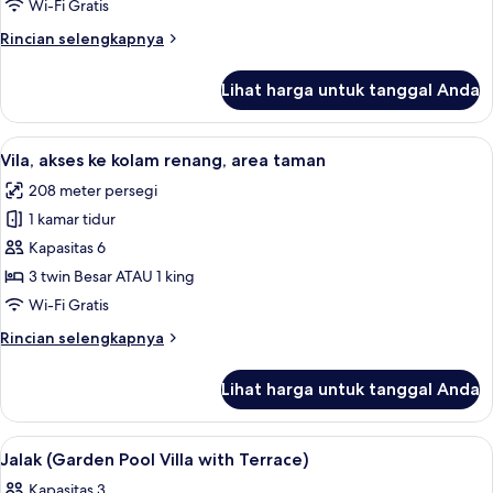
ke
Wi-Fi Gratis
kolam
Rincian
Rincian selengkapnya
renang
lebih
lanjut
Lihat harga untuk tanggal Anda
untuk
Vila,
akses
Lihat
Vila, akses ke kolam renang, area tama
14
ke
Vila, akses ke kolam renang, area taman
semua
kolam
208 meter persegi
renang
foto
1 kamar tidur
untuk
Vila,
Kapasitas 6
akses
3 twin Besar ATAU 1 king
ke
Wi-Fi Gratis
kolam
Rincian
Rincian selengkapnya
renang,
lebih
area
lanjut
Lihat harga untuk tanggal Anda
untuk
taman
Vila,
akses
Lihat
1 kamar tidur, seprai premium, minibar
9
ke
Jalak (Garden Pool Villa with Terrace)
semua
kolam
Kapasitas 3