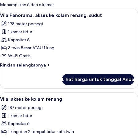
untuk
Menampilkan 6 dari 6 kamar
kamar
Lihat
Vila Panorama, akses ke kolam renang, 
15
Vila Panorama, akses ke kolam renang, sudut
semua
198 meter persegi
foto
1 kamar tidur
untuk
Vila
Kapasitas 6
Panorama,
3 twin Besar ATAU 1 king
akses
Wi-Fi Gratis
ke
Rincian
Rincian selengkapnya
kolam
lebih
renang,
lanjut
Lihat harga untuk tanggal Anda
untuk
sudut
Vila
Panorama,
Lihat
Vila, akses ke kolam renang | 1 kamar 
15
akses
Vila, akses ke kolam renang
semua
ke
187 meter persegi
kolam
foto
renang,
1 kamar tidur
untuk
sudut
Vila,
Kapasitas 6
akses
1 king dan 2 tempat tidur sofa twin