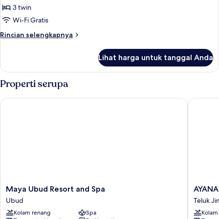
3 twin
untuk
Bulan
Wi-Fi Gratis
(Garden
Rincian
Rincian selengkapnya
Pool
lebih
lanjut
Villa)
Lihat harga untuk tanggal Anda
untuk
Bulan
(Garden
Properti serupa
Pool
Villa)
Maya Ubud Resort and Spa
AYANA Re
Maya
AYANA
Maya Ubud Resort and Spa
AYANA 
Ubud
Resort
Ubud
Teluk J
Resort
Bali
Kolam renang
Spa
Kolam
and
Teluk