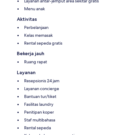
Layanan antar-jemput area sekitar gratis
Menu anak
Aktivitas
Perbelanjaan
Kelas memasak
Rental sepeda gratis
Bekerja jauh
Ruang rapat
Layanan
Resepsionis 24 jam
Layanan concierge
Bantuan tur/tiket
Fasilitas laundry
Penitipan koper
Staf multibahasa
Rental sepeda