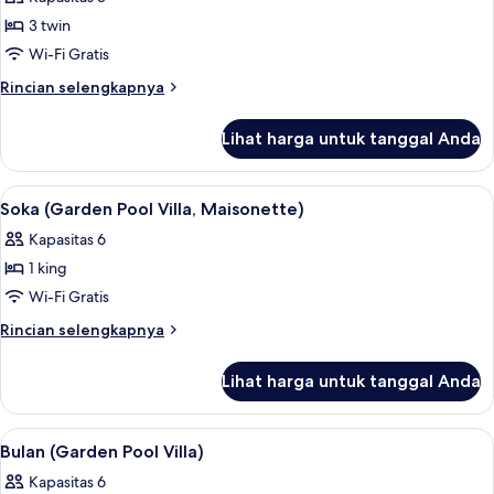
renang,
foto
area
3 twin
untuk
taman
Jalak
Wi-Fi Gratis
(Garden
Rincian
Rincian selengkapnya
Pool
lebih
lanjut
Villa
Lihat harga untuk tanggal Anda
untuk
with
Jalak
Terrace)
(Garden
Lihat
1 kamar tidur, seprai premium, minibar
10
Pool
Soka (Garden Pool Villa, Maisonette)
semua
Villa
Kapasitas 6
with
foto
Terrace)
1 king
untuk
Soka
Wi-Fi Gratis
(Garden
Rincian
Rincian selengkapnya
Pool
lebih
lanjut
Villa,
Lihat harga untuk tanggal Anda
untuk
Maisonette)
Soka
(Garden
Lihat
1 kamar tidur, seprai premium, minibar
11
Pool
Bulan (Garden Pool Villa)
semua
Villa,
Kapasitas 6
Maisonette)
foto