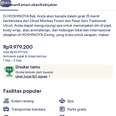
120+
Ringkasan
Kamar
Lokasi
Kebijakan
Di HOSHINOYA Bali, Anda akan berada dalam jarak 15 menit
berkendara dari Ubud Monkey Forest dan Pasar Seni Tradisional
Ubud. Anda dapat mengunjungi spa untuk memanjakan diri di pijat,
body wrap, atau aromaterapi, dan hidangan lokal dan internasional
disajikan di HOSHINOYA Dining, yang buka untuk sarapan, makan
siang, dan makan malam. Keunggulan lain di hotel mewah ini
meliputi 3 kolam renang outdoor, bar/lounge, dan kolam renang
Harga
Rp9.979.200
anak.
saat
total Rp10.977.120
ini
termasuk pajak & biaya lainnya
Gazebo
Rp9.979.200
1 Sep - 2 Sep
Ulasan
9,4
Disukai tamu
D
dari
Dinilai terbaik oleh traveler
i
Lihat total 157 ulasan
10,
n
Disukai
i
tamu
Fasilitas populer
l
a
i
Kolam renang
Spa
t
Transportasi bandara
Parkir gratis
e