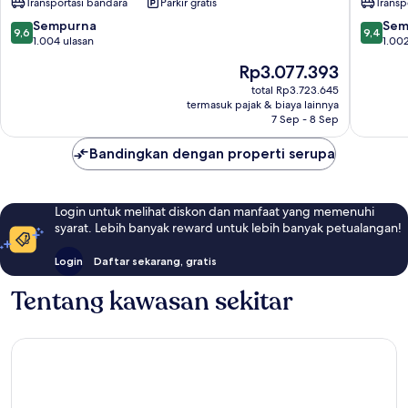
Transportasi bandara
Parkir gratis
Transp
Spa
Jimbara
Ubud
9.6
9.4
Sempurna
Sem
9,6
9,4
dari
dari
1.004 ulasan
1.002
10,
10,
Harga
Rp3.077.393
Sempurna,
Sempur
sekarang
1.004
1.002
total Rp3.723.645
Rp3.077.393
termasuk pajak & biaya lainnya
ulasan
ulasan
7 Sep - 8 Sep
Bandingkan dengan properti serupa
Login untuk melihat diskon dan manfaat yang memenuhi
syarat. Lebih banyak reward untuk lebih banyak petualangan!
Login
Daftar sekarang, gratis
Tentang kawasan sekitar