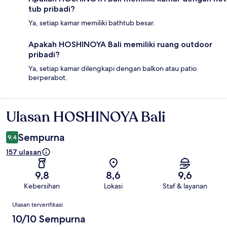
tub pribadi?
Ya, setiap kamar memiliki bathtub besar.
Apakah HOSHINOYA Bali memiliki ruang outdoor
pribadi?
Ya, setiap kamar dilengkapi dengan balkon atau patio
berperabot.
Ulasan HOSHINOYA Bali
Ulasan
Sempurna
9,4
157 ulasan
9,8
8,6
9,6
Kebersihan
Lokasi
Staf & layanan
Ulasan
Ulasan terverifikasi
10/10 Sempurna