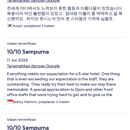
Terjemahkan dengan Google
전세계 어디에서도 느껴보지 못한 힐링과 아름다움이 있었습니다
복층이라 약간 불편함이 있었고 . 침대랑 이불이 좀 딱딱하고 덜 푹
신했어요.. 하지만 호시노야 만의 젠 스러움은 기억에 남을듯 ..
Soojin, perjalanan 1 malam
Ulasan terverifikasi
10/10 Sempurna
11 Jun 2026
Terjemahkan dengan Google
Everything meets our expectation for a 5-star hotel. One thing
that is even exceeding our expectation is the staff; they are
outstanding. They really try their best to make our stay there
memorable. A special appreciation to Djoni and other front
office staffs that were trying hard to get and to give us the
information about the local festivals at that time - the
Bobby Hartono, perjalanan 3 malam
information that we were not able to find online. Thank you.
Ulasan terverifikasi
10/10 Sempurna