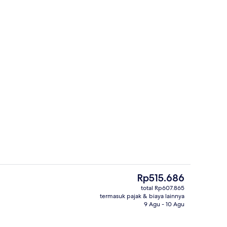
or
Bagian depan properti
Harga
Rp515.686
saat
total Rp607.865
ini
termasuk pajak & biaya lainnya
 Basic untuk 1 Orang, 1 Tempat Tidur King | Pemandangan dari kamar
Aula resepsi
Rp515.686
9 Agu - 10 Agu