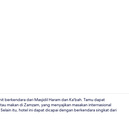
Detail interi
it berkendara dari Masjidil Haram dan Ka'bah. Tamu dapat
tau makan di Zamzam, yang menyajikan masakan internasional
elain itu, hotel ini dapat dicapai dengan berkendara singkat dari
Kamar Double