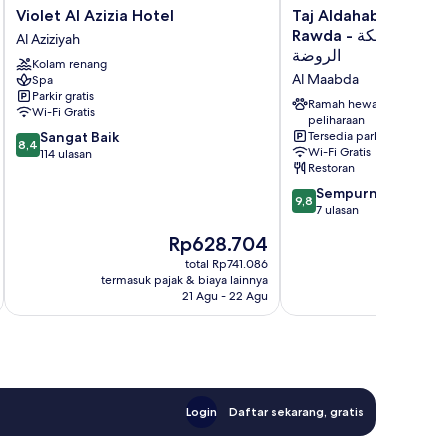
Violet
Taj
Violet Al Azizia Hotel
Taj Aldahabia Hotel 
Al
Aldahabia
Rawda فندق تاج الذهبية - مكة -
Al Aziziyah
Azizia
Hotel
الروضة
Kolam renang
Hotel
-
Al Maabda
Spa
Al
Makkah
Parkir gratis
Aziziyah
-
Ramah hewan
Wi-Fi Gratis
Al
peliharaan
8.4
Sangat Baik
Tersedia parkir
Rawda
8,4
Wi-Fi Gratis
dari
114 ulasan
فندق
Restoran
10,
تاج
Sangat
9.8
الذهبية
Sempurna
9,8
Baik,
dari
-
7 ulasan
114
10,
مكة
Harga
Rp628.704
ulasan
Sempurna,
-
sekarang
7
total Rp741.086
الروضة
Rp628.704
termasuk pajak & biaya lainnya
termasuk paj
ulasan
Al
21 Agu - 22 Agu
Maabda
Login
Daftar sekarang, gratis