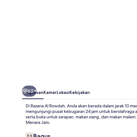
62+
Ringkasan
Kamar
Lokasi
Kebijakan
Di Razana Al Rowdah, Anda akan berada dalam jarak 10 men
mengunjungi pusat kebugaran 24 jam untuk berolahraga a
serta buka untuk sarapan, makan siang, dan makan malam. S
Menara Jam.
Ulasan
Bagus
7,2