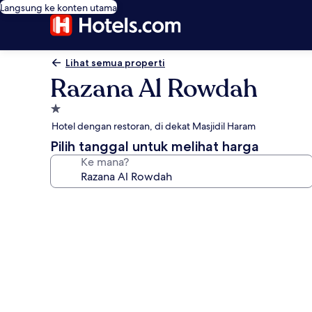
Langsung ke konten utama
Lihat semua properti
Razana Al Rowdah
Properti
bintang
Hotel dengan restoran, di dekat Masjidil Haram
1.0
Pilih tanggal untuk melihat harga
Ke mana?
Galeri
foto
untuk
Razana
Al
Rowdah