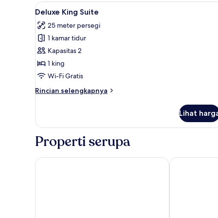
Twin
Lihat
Deluxe King Suite | Area keluar
6
Standar
Deluxe King Suite
semua
25 meter persegi
foto
1 kamar tidur
untuk
Deluxe
Kapasitas 2
King
1 king
Suite
Wi-Fi Gratis
Rincian
Rincian selengkapnya
lebih
lanjut
Lihat harg
untuk
Deluxe
King
Properti serupa
Suite
ibis Styles Makkah
M Hotel Makk