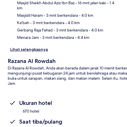
Masjid Sheikh Abdul Aziz Ibn Baz
- 16 mnt jalan kaki
- 1.4
km
Masjidil Haram
- 3 mnt berkendara
- 4.0 km
Pet
Ka'bah
- 3 mnt berkendara
- 4.0 km
Gerbang Raja Fahad
- 3 mnt berkendara
- 4.0 km
Menara Jam
- 3 mnt berkendara
- 4.4 km
Lihat selengkapnya
Razana Al Rowdah
Di Razana Al Rowdah, Anda akan berada dalam jarak 10 menit berke
mengunjungi pusat kebugaran 24 jam untuk berolahraga atau makan
buka untuk sarapan, makan siang, dan makan malam. Selain itu, hot
Jam.
Ukuran hotel
670 hotel
Saat tiba/pulang