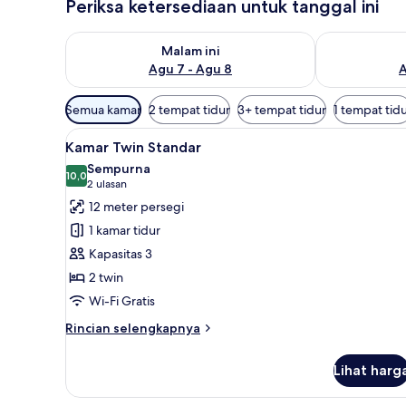
Periksa ketersediaan untuk tanggal ini
Periksa ketersediaan untuk malam ini Agu 7 - Agu 8
Periksa keter
Malam ini
Agu 7 - Agu 8
A
Filter
Semua kamar
2 tempat tidur
3+ tempat tidur
1 tempat tid
tersedia
Lihat
Kamar Twin Standar | Brankas, 
untuk
3
Kamar Twin Standar
semua
kamar
Sempurna
foto
10,0
10,0 dari 10
(2
2 ulasan
untuk
ulasan)
12 meter persegi
Kamar
1 kamar tidur
Twin
Kapasitas 3
Standar
2 twin
Wi-Fi Gratis
Rincian
Rincian selengkapnya
lebih
lanjut
Lihat harg
untuk
Kamar