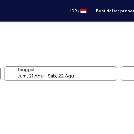
•
IDR
Buat daftar prope
Tanggal