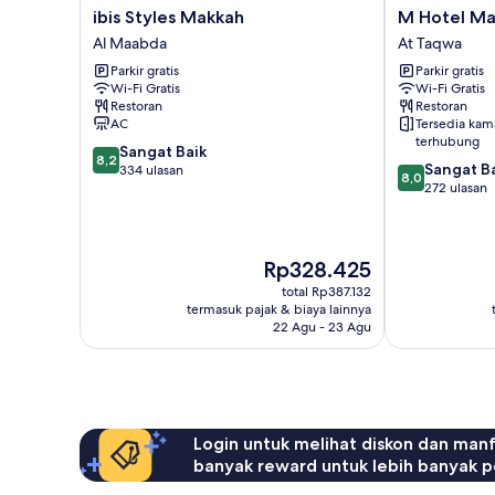
ibis
M
ibis Styles Makkah
M Hotel Ma
Styles
Hotel
Al Maabda
At Taqwa
Makkah
Makkah
Parkir gratis
Parkir gratis
Al
by
Wi-Fi Gratis
Wi-Fi Gratis
Maabda
Millennium
Restoran
Restoran
At
AC
Tersedia kam
Taqwa
terhubung
8.2
Sangat Baik
8,2
8.0
Sangat B
dari
334 ulasan
8,0
dari
272 ulasan
10,
10,
Sangat
Sangat
Baik,
Baik,
334
Harga
Rp328.425
272
ulasan
sekarang
ulasan
total Rp387.132
Rp328.425
termasuk pajak & biaya lainnya
22 Agu - 23 Agu
Login untuk melihat diskon dan man
banyak reward untuk lebih banyak p