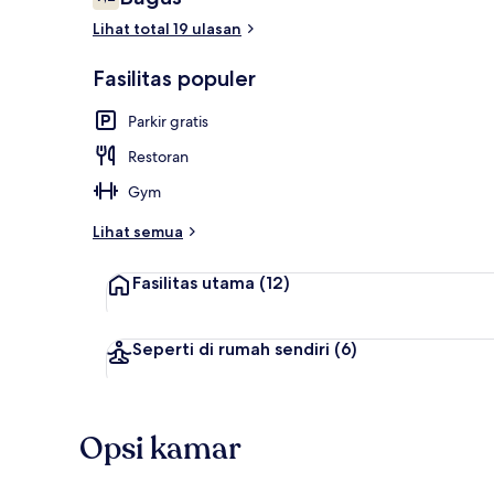
7,2 dari 10
Lihat total 19 ulasan
Interior
Fasilitas populer
Parkir gratis
Restoran
Gym
Lihat semua
Fasilitas utama
(12)
Seperti di rumah sendiri
(6)
Opsi kamar