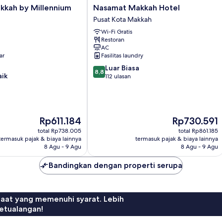
Nasamat
kkah by Millennium
Nasamat Makkah Hotel
Makkah
Pusat Kota Makkah
Hotel
Wi-Fi Gratis
Pusat
Restoran
Kota
AC
Makkah
ar
Fasilitas laundry
8.8
Luar Biasa
8,8
aik
dari
112 ulasan
10,
Luar
Biasa,
112
Harga
Harga
Rp611.184
Rp730.591
ulasan
sekarang
sekarang
total Rp738.005
total Rp861.185
Rp611.184
Rp730.591
termasuk pajak & biaya lainnya
termasuk pajak & biaya lainnya
8 Agu - 9 Agu
8 Agu - 9 Agu
Bandingkan dengan properti serupa
faat yang memenuhi syarat. Lebih
etualangan!