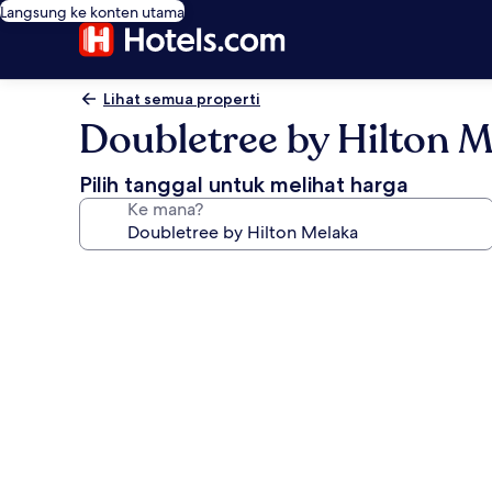
Langsung ke konten utama
Lihat semua properti
Doubletree by Hilton 
Pilih tanggal untuk melihat harga
Ke mana?
Galeri
foto
untuk
Doubletree
by
Hilton
Melaka