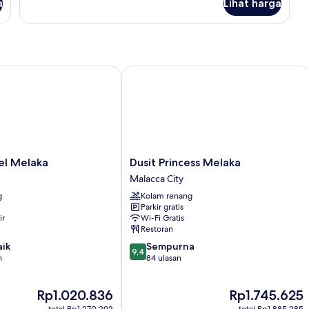
a
Lihat harga
untuk
Bebas
Suite
Asap
Keluarga,
Rokok
2
kamar
tidur,
 Melaka
Dusit Princess Melaka
Bebas
Asap
Rokok
Dusit
el Melaka
Dusit Princess Melaka
Princess
Malacca City
Melaka
g
Kolam renang
Malacca
Parkir gratis
City
ir
Wi-Fi Gratis
Restoran
9.4
aik
Sempurna
9,4
dari
n
84 ulasan
10,
Sempurna,
Harga
Harga
Rp1.020.836
Rp1.745.625
84
sekarang
sekarang
ulasan
total Rp1.270.292
total Rp1.885.285