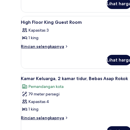
untuk
Lihat harg
King
One
Bedroom
Lihat
Seprai premium, minibar, brank
6
High Floor King Guest Room
Suite
semua
Kapasitas 3
foto
1 king
untuk
High
Rincian
Rincian selengkapnya
lebih
Floor
lanjut
King
Lihat harg
untuk
Guest
High
Room
Floor
Lihat
Seprai premium, minibar, brank
13
King
Kamar Keluarga, 2 kamar tidur, Bebas Asap Rokok
semua
Guest
Pemandangan kota
Room
foto
79 meter persegi
untuk
Kamar
Kapasitas 4
Keluarga,
1 king
2
Rincian
Rincian selengkapnya
kamar
lebih
tidur,
lanjut