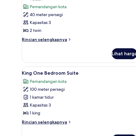
untuk
ulasan)
Pemandangan kota
Twin
40 meter persegi
Guest
Kapasitas 3
Room
2 twin
High
Floor
Rincian
Rincian selengkapnya
lebih
lanjut
Lihat harg
untuk
Twin
Guest
Lihat
Seprai premium, minibar, brank
9
Room
King One Bedroom Suite
semua
High
Pemandangan kota
Floor
foto
100 meter persegi
untuk
King
1 kamar tidur
One
Kapasitas 3
Bedroom
1 king
Suite
Rincian
Rincian selengkapnya
lebih
lanjut