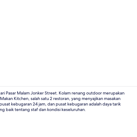
Video kreat
dari Pasar Malam Jonker Street. Kolam renang outdoor merupakan
Makan Kitchen, salah satu 2 restoran, yang menyajikan masakan
, pusat kebugaran 24 jam, dan pusat kebugaran adalah daya tarik
2 restoran; 
ang baik tentang staf dan kondisi keseluruhan.