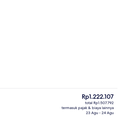
King Presidential Suite | Area keluarga
or
Harga
Rp1.222.107
saat
total Rp1.507.792
ini
termasuk pajak & biaya lainnya
melayani sarapan, makan siang, dan makan malam
Lobi
Rp1.222.107
23 Agu - 24 Agu