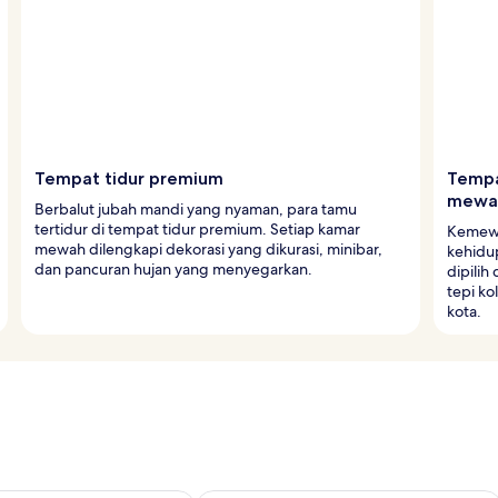
Tempat tidur premium
Tempa
mewa
Berbalut jubah mandi yang nyaman, para tamu
tertidur di tempat tidur premium. Setiap kamar
Kemewa
mewah dilengkapi dekorasi yang dikurasi, minibar,
kehidup
dan pancuran hujan yang menyegarkan.
dipilih
tepi ko
kota.