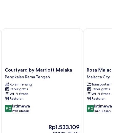
Courtyard by Marriott Melaka
Rosa Malacca
Courtyard
Rosa
Courtyard by Marriott Melaka
Rosa Malacca
by
Malacca
Pengkalan Rama Tengah
Malacca City
Marriott
Malacca
Kolam renang
Transportasi bandara
Melaka
City
Parkir gratis
Parkir gratis
Pengkalan
Wi-Fi Gratis
Wi-Fi Gratis
Rama
Restoran
Restoran
Tengah
9.2
9.2
Istimewa
Istimewa
9,2
9,2
dari
dari
293 ulasan
347 ulasan
10,
10,
Istimewa,
Istimewa,
Harga
Rp1.533.109
293
347
sekarang
ulasan
ulasan
total Rp1.721.463