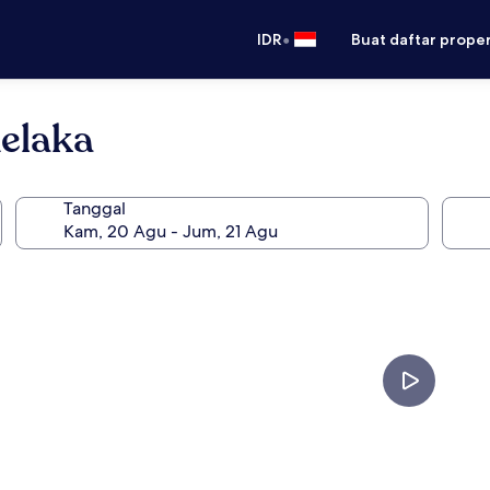
•
IDR
Buat daftar prope
Melaka
Tanggal