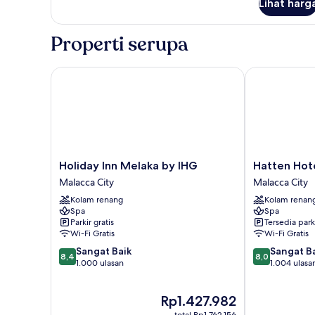
Lihat harg
untuk
Bebas
Kamar
Asap
Keluarga,
Properti serupa
Rokok
2
kamar
tidur,
Holiday Inn Melaka by IHG
Hatten Hotel
Bebas
Asap
Rokok
Holiday
Hatten
Holiday Inn Melaka by IHG
Hatten Hot
Inn
Hotel
Malacca City
Malacca City
Melaka
Melaka
Kolam renang
Kolam renan
by
Malacca
Spa
Spa
IHG
City
Parkir gratis
Tersedia park
Malacca
Wi-Fi Gratis
Wi-Fi Gratis
City
8.4
8.0
Sangat Baik
Sangat B
8,4
8,0
dari
dari
1.000 ulasan
1.004 ulasa
10,
10,
Sangat
Sangat
Harga
Rp1.427.982
Baik,
Baik,
sekarang
1.000
1.004
total Rp1.762.156