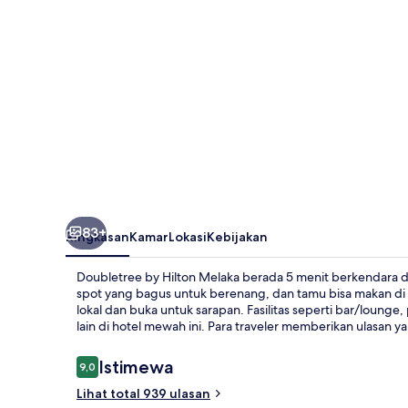
83+
Ringkasan
Kamar
Lokasi
Kebijakan
Doubletree by Hilton Melaka berada 5 menit berkendara 
spot yang bagus untuk berenang, dan tamu bisa makan di 
lokal dan buka untuk sarapan. Fasilitas seperti bar/lounge
lain di hotel mewah ini. Para traveler memberikan ulasan y
Ulasan
Istimewa
9,0
9,0 dari 10
Lihat total 939 ulasan