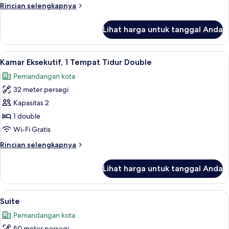
Rincian
Rincian selengkapnya
lebih
lanjut
Lihat harga untuk tanggal Anda
untuk
Kamar
Keluarga
Lihat
Kamar Eksekutif, 1 Tempat Tidur Double
3
Kamar Eksekutif, 1 Tempat Tidur Double
semua
Pemandangan kota
foto
32 meter persegi
untuk
Kamar
Kapasitas 2
Eksekutif,
1 double
1
Wi-Fi Gratis
Tempat
Rincian
Rincian selengkapnya
Tidur
lebih
Double
lanjut
Lihat harga untuk tanggal Anda
untuk
Kamar
Eksekutif,
Lihat
Suite | Seprai premium, brankas, meja k
4
1
Suite
semua
Tempat
Pemandangan kota
Tidur
foto
Double
50 meter persegi