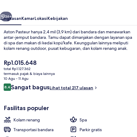
belumnya
Berikutnya
36+
Ringkasan
Kamar
Lokasi
Kebijakan
Aston Pasteur hanya 2,4 mil (3,9 km) dari bandara dan menawarkan
antar-jemput bandara. Tamu dapat dimanjakan dengan layanan spa
di spa dan makan di kedai kopi/kafe. Keunggulan lainnya meliputi
kolam renang outdoor, pusat kebugaran, dan kolam renang anak.
Harga
Rp1.015.648
saat
total Rp1.127.362
ini
termasuk pajak & biaya lainnya
Rp1.015.648
10 Agu - 11 Agu
Bar di atap
Ulasan
Sangat bagus
8,4
Lihat total 217 ulasan
8,4 dari 10
Fasilitas populer
Kolam renang
Spa
Transportasi bandara
Parkir gratis