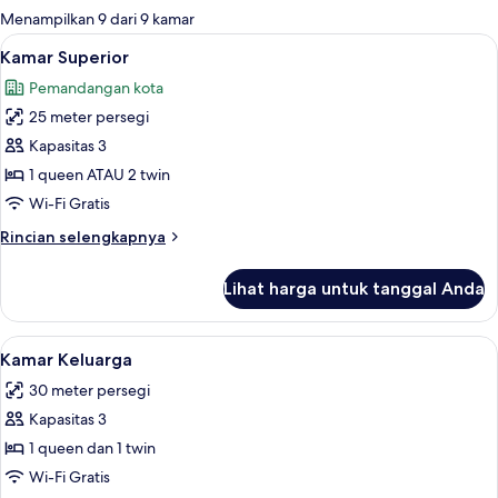
untuk
Menampilkan 9 dari 9 kamar
kamar
Lihat
Kamar Superior | Seprai premium, brank
4
Kamar Superior
semua
Pemandangan kota
foto
25 meter persegi
untuk
Kamar
Kapasitas 3
Superior
1 queen ATAU 2 twin
Wi-Fi Gratis
Rincian
Rincian selengkapnya
lebih
lanjut
Lihat harga untuk tanggal Anda
untuk
Kamar
Superior
Lihat
Kamar Keluarga | Seprai premium, bran
4
Kamar Keluarga
semua
30 meter persegi
foto
Kapasitas 3
untuk
Kamar
1 queen dan 1 twin
Keluarga
Wi-Fi Gratis