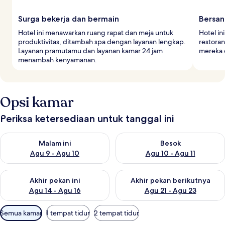
Surga bekerja dan bermain
Bersan
Hotel ini menawarkan ruang rapat dan meja untuk
Hotel in
produktivitas, ditambah spa dengan layanan lengkap.
restoran
Layanan pramutamu dan layanan kamar 24 jam
mereka 
menambah kenyamanan.
Opsi kamar
Periksa ketersediaan untuk tanggal ini
Periksa ketersediaan untuk malam ini Agu 9 - Agu 10
Periksa ketersediaan untuk be
Malam ini
Besok
Agu 9 - Agu 10
Agu 10 - Agu 11
Periksa ketersediaan untuk akhir pekan ini Agu 14 - Agu 16
Periksa ketersediaan untuk ak
Akhir pekan ini
Akhir pekan berikutnya
Agu 14 - Agu 16
Agu 21 - Agu 23
Filter
Semua kamar
1 tempat tidur
2 tempat tidur
tersedia