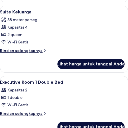
Suite
Presidensial
Lihat
Suite Keluarga | Seprai premium, brank
3
Suite Keluarga
semua
38 meter persegi
foto
Kapasitas 4
untuk
Suite
2 queen
Keluarga
Wi-Fi Gratis
Rincian
Rincian selengkapnya
lebih
lanjut
Lihat harga untuk tanggal Anda
untuk
Suite
Keluarga
Lihat
Seprai premium, brankas, meja kerja, d
3
Executive Room 1 Double Bed
semua
Kapasitas 2
foto
1 double
untuk
Executive
Wi-Fi Gratis
Room
Rincian
Rincian selengkapnya
1
lebih
lanjut
Double
Lihat harga untuk tanggal Anda