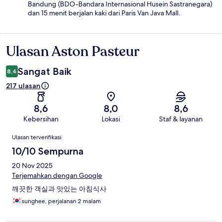
Bandung (BDO-Bandara Internasional Husein Sastranegara)
dan 15 menit berjalan kaki dari Paris Van Java Mall.
Ulasan Aston Pasteur
Ulasan
Sangat Baik
8,4
217 ulasan
8,6
8,0
8,6
Kebersihan
Lokasi
Staf & layanan
Ulasan
Ulasan terverifikasi
10/10 Sempurna
20 Nov 2025
Terjemahkan dengan Google
깨끗한 객실과 맛있는 아침식사
sunghee, perjalanan 2 malam