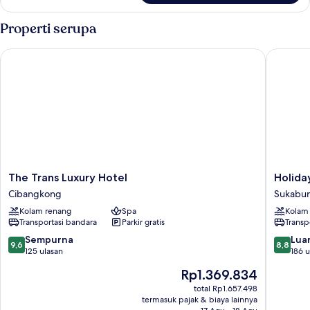
Family
Room
Properti serupa
The Trans Luxury Hotel
Holiday 
The
Holiday
The Trans Luxury Hotel
Holida
Trans
Inn
Cibangkong
Sukabu
Luxury
Bandun
Kolam renang
Spa
Kolam
Hotel
Pasteur
Transportasi bandara
Parkir gratis
Transp
Cibangkong
by
IHG
9.6
8.8
Sempurna
Luar
9,6
8,8
Sukabu
dari
dari
125 ulasan
186 u
10,
10,
Harga
Rp1.369.834
Sempurna,
Luar
sekarang
125
Biasa,
total Rp1.657.498
Rp1.369.834
termasuk pajak & biaya lainnya
ulasan
186