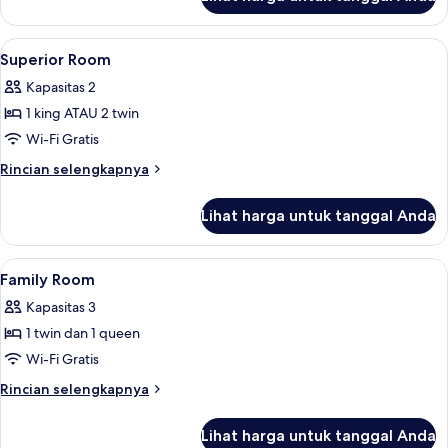
untuk
Bed
Executive
Room
Lihat
Kamar mandi | Shower, perlengkapan 
1
1
Superior Room
semua
Double
Kapasitas 2
Bed
foto
1 king ATAU 2 twin
untuk
Superior
Wi-Fi Gratis
Room
Rincian
Rincian selengkapnya
lebih
lanjut
Lihat harga untuk tanggal Anda
untuk
Superior
Room
Lihat
Shower, perlengkapan mandi gratis, 
1
Family Room
semua
Kapasitas 3
foto
1 twin dan 1 queen
untuk
Family
Wi-Fi Gratis
Room
Rincian
Rincian selengkapnya
lebih
lanjut
Lihat harga untuk tanggal Anda
untuk