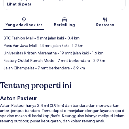
Lihat di peta
Peta
Yang ada di sekitar
Berkeliling
Restoran
BTC Fashion Mall
- 5 mnt jalan kaki
- 0.4 km
Paris Van Java Mall
- 14 mnt jalan kaki
- 1.2 km
Universitas Kristen Maranatha
- 19 mnt jalan kaki
- 1.6 km
Factory Outlet Rumah Mode
- 7 mnt berkendara
- 3.9 km
Jalan Cihampelas
- 7 mnt berkendara
- 3.9 km
Tentang properti ini
Aston Pasteur
Aston Pasteur hanya 2,4 mil (3,9 km) dari bandara dan menawarkan
antar-jemput bandara. Tamu dapat dimanjakan dengan layanan spa di
spa dan makan di kedai kopi/kafe. Keunggulan lainnya meliputi kolam
renang outdoor, pusat kebugaran, dan kolam renang anak.