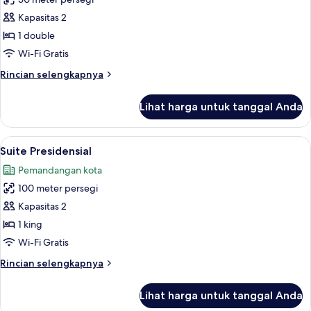
untuk
Suite
Kapasitas 2
1 double
Wi-Fi Gratis
Rincian
Rincian selengkapnya
lebih
lanjut
Lihat harga untuk tanggal Anda
untuk
Suite
Lihat
Suite Presidensial | Seprai premium, br
4
Suite Presidensial
semua
Pemandangan kota
foto
100 meter persegi
untuk
Suite
Kapasitas 2
Presidensial
1 king
Wi-Fi Gratis
Rincian
Rincian selengkapnya
lebih
lanjut
Lihat harga untuk tanggal Anda
untuk