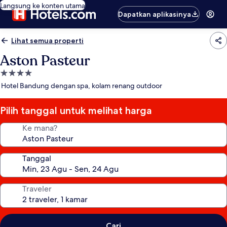
Langsung ke konten utama
Dapatkan aplikasinya
Lihat semua properti
Aston Pasteur
Properti
bintang
Hotel Bandung dengan spa, kolam renang outdoor
4.0
Pilih tanggal untuk melihat harga
Ke mana?
Tanggal
Traveler
Cari