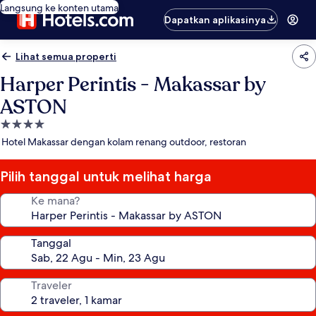
Langsung ke konten utama
Dapatkan aplikasinya
Lihat semua properti
Harper Perintis - Makassar by
ASTON
Properti
bintang
Hotel Makassar dengan kolam renang outdoor, restoran
4.0
Pilih tanggal untuk melihat harga
Ke mana?
Tanggal
Traveler