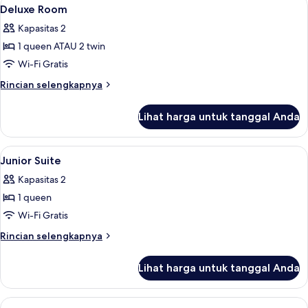
Lihat
5
1
Deluxe Room
semua
Tempat
Kapasitas 2
Tidur
foto
King
1 queen ATAU 2 twin
untuk
Deluxe
Wi-Fi Gratis
Room
Rincian
Rincian selengkapnya
lebih
lanjut
Lihat harga untuk tanggal Anda
untuk
Deluxe
Room
Lihat
Minibar, brankas, kedap suara, dan t
4
Junior Suite
semua
Kapasitas 2
foto
1 queen
untuk
Junior
Wi-Fi Gratis
Suite
Rincian
Rincian selengkapnya
lebih
lanjut
Lihat harga untuk tanggal Anda
untuk
Junior
Suite
Lihat
Minibar, brankas, kedap suara, dan t