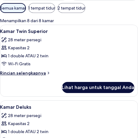
Filter
Semua kamar
1 tempat tidur
2 tempat tidur
tersedia
untuk
Menampilkan 8 dari 8 kamar
kamar
Lihat
Kamar Twin Superior | Pemandangan 
3
Kamar Twin Superior
semua
28 meter persegi
foto
Kapasitas 2
untuk
Kamar
1 double ATAU 2 twin
Twin
Wi-Fi Gratis
Superior
Rincian
Rincian selengkapnya
lebih
lanjut
Lihat harga untuk tanggal Anda
untuk
Kamar
Twin
Lihat
Kamar Deluks | Minibar, brankas, ked
5
Superior
Kamar Deluks
semua
28 meter persegi
foto
Kapasitas 2
untuk
Kamar
1 double ATAU 2 twin