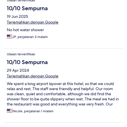
Ulasan terverifikasi
10/10 Sempurna
19 Jun 2025
Terjemahkan dengan Google
No hot water shower
JP, perjalanan 3 malam
Ulasan terverifikasi
10/10 Sempurna
29 Apr 2024
Terjemahkan dengan Google
We spent a long airport layover at this hotel, so that we could
relax and rest. The staff were friendly and helpful. Our room
was clean, quiet and comfortable, although we did find the
shower floor to be quite slippery when wet. The meal we had in
the restaurant was good and everything was very fresh. Our
only disappointment was that the massage treatments I had
Nicole, perjalanan 1 malam
scheduled via a chat on the hotel website, during which I was
assured our appointment was confirmed, were not in fact
scheduled and no one was even available in the spa area. We