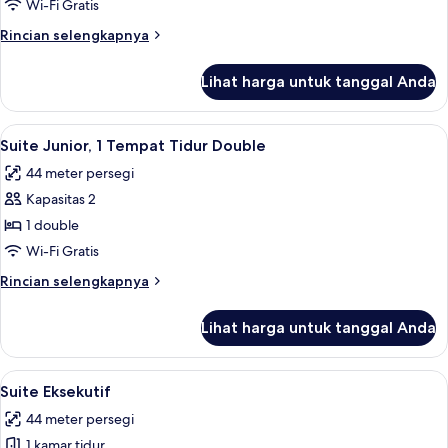
Deluks
Wi-Fi Gratis
Rincian
Rincian selengkapnya
lebih
lanjut
Lihat harga untuk tanggal Anda
untuk
Kamar
Deluks
Lihat
Suite Junior, 1 Tempat Tidur Double |
4
Suite Junior, 1 Tempat Tidur Double
semua
44 meter persegi
foto
Kapasitas 2
untuk
Suite
1 double
Junior,
Wi-Fi Gratis
1
Rincian
Rincian selengkapnya
Tempat
lebih
Tidur
lanjut
Lihat harga untuk tanggal Anda
untuk
Double
Suite
Junior,
Lihat
Suite Eksekutif | Minibar, brankas, k
3
1
Suite Eksekutif
semua
Tempat
44 meter persegi
Tidur
foto
Double
1 kamar tidur