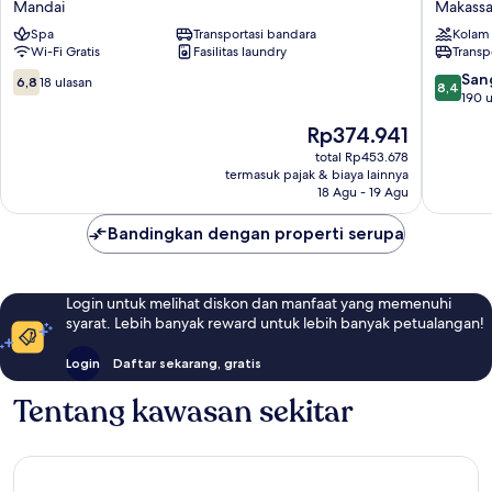
Mandai
Makassa
Makassar
Hotel
Spa
Transportasi bandara
Kolam
Airport
&
Wi-Fi Gratis
Fasilitas laundry
Transp
Mandai
Convent
Center
6.8
8.4
San
6,8
18 ulasan
8,4
Makassa
dari
dari
190 u
10,
10,
Harga
Rp374.941
18
Sangat
sekarang
ulasan
Baik,
total Rp453.678
Rp374.941
termasuk pajak & biaya lainnya
190
18 Agu - 19 Agu
ulasan
Bandingkan dengan properti serupa
Login untuk melihat diskon dan manfaat yang memenuhi
syarat. Lebih banyak reward untuk lebih banyak petualangan!
Login
Daftar sekarang, gratis
Tentang kawasan sekitar