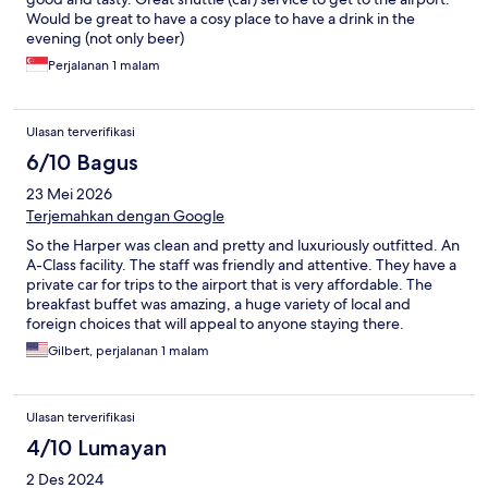
Would be great to have a cosy place to have a drink in the
evening (not only beer)
Perjalanan 1 malam
Ulasan terverifikasi
6/10 Bagus
23 Mei 2026
Terjemahkan dengan Google
So the Harper was clean and pretty and luxuriously outfitted. An
A-Class facility. The staff was friendly and attentive. They have a
private car for trips to the airport that is very affordable. The
breakfast buffet was amazing, a huge variety of local and
foreign choices that will appeal to anyone staying there.
However, when you've been traveling 30+ hours through 3
Gilbert, perjalanan 1 malam
major airports, all you want when you finally get to your hotel is a
HOT bath and a soft bed. The room was clean and cool, the
bathroom adequate and the bed soft and cozy...but the shower
Ulasan terverifikasi
was only COLD. I let the water run for minutes and it never
warmed up, not even luke warm. What a huge disappointment.
4/10 Lumayan
I didn't complain, I just took a cold shower and went to bed. "A"
2 Des 2024
for effort Harper-Perintis but you missed the mark. If I ever get