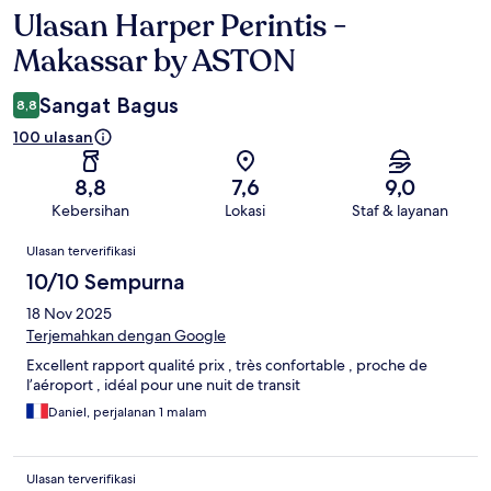
Ulasan Harper Perintis -
Ulasan
Makassar by ASTON
Sangat Bagus
8,8
100 ulasan
8,8
7,6
9,0
Kebersihan
Lokasi
Staf & layanan
Ulasan
Ulasan terverifikasi
10/10 Sempurna
18 Nov 2025
Terjemahkan dengan Google
Excellent rapport qualité prix , très confortable , proche de
l’aéroport , idéal pour une nuit de transit
Daniel, perjalanan 1 malam
Ulasan terverifikasi