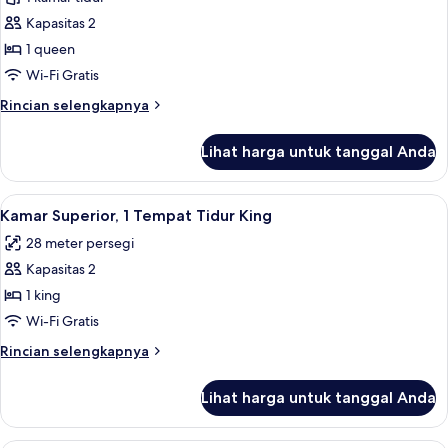
untuk
Suite
Kapasitas 2
Eksekutif
1 queen
Wi-Fi Gratis
Rincian
Rincian selengkapnya
lebih
lanjut
Lihat harga untuk tanggal Anda
untuk
Suite
Eksekutif
Lihat
Kamar Superior, 1 Tempat Tidur King 
3
Kamar Superior, 1 Tempat Tidur King
semua
28 meter persegi
foto
Kapasitas 2
untuk
Kamar
1 king
Superior,
Wi-Fi Gratis
1
Rincian
Rincian selengkapnya
Tempat
lebih
Tidur
lanjut
Lihat harga untuk tanggal Anda
untuk
King
Kamar
Superior,
Minibar, brankas, kedap suara, dan t