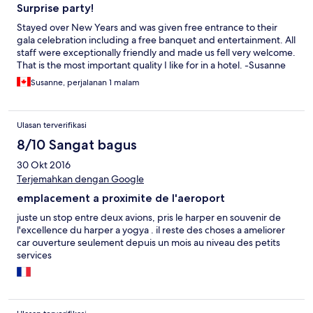
Surprise party!
Stayed over New Years and was given free entrance to their
gala celebration including a free banquet and entertainment. All
staff were exceptionally friendly and made us fell very welcome.
That is the most important quality I like for in a hotel. -Susanne
Susanne, perjalanan 1 malam
Ulasan terverifikasi
8/10 Sangat bagus
30 Okt 2016
Terjemahkan dengan Google
emplacement a proximite de l'aeroport
juste un stop entre deux avions, pris le harper en souvenir de
l'excellence du harper a yogya . il reste des choses a ameliorer
car ouverture seulement depuis un mois au niveau des petits
services