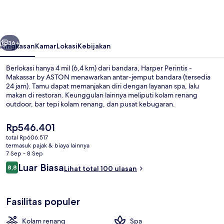
-
Makassar
by
belumnya
Berikutnya
ASTON
36+
Ringkasan
Kamar
Lokasi
Kebijakan
Berlokasi hanya 4 mil (6,4 km) dari bandara, Harper Perintis -
Makassar by ASTON menawarkan antar-jemput bandara (tersedia
24 jam). Tamu dapat memanjakan diri dengan layanan spa, lalu
makan di restoran. Keunggulan lainnya meliputi kolam renang
outdoor, bar tepi kolam renang, dan pusat kebugaran.
Harga
Rp546.401
saat
total Rp606.517
ini
termasuk pajak & biaya lainnya
Kolam renang outdoor
Rp546.401
7 Sep - 8 Sep
Ulasan
Luar Biasa
8,8
Lihat total 100 ulasan
8,8 dari 10
Fasilitas populer
Kolam renang
Spa