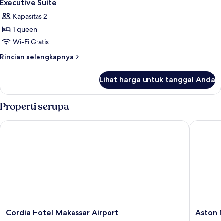
3
Executive Suite
semua
Kapasitas 2
foto
1 queen
untuk
Executive
Wi-Fi Gratis
Suite
Rincian
Rincian selengkapnya
lebih
lanjut
Lihat harga untuk tanggal Anda
untuk
Executive
Suite
Properti serupa
Cordia Hotel Makassar Airport
Aston Ma
Cordia
Aston
Cordia Hotel Makassar Airport
Aston 
Hotel
Makassa