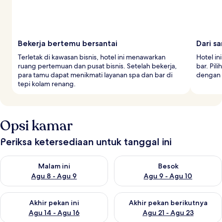
Bekerja bertemu bersantai
Dari s
Terletak di kawasan bisnis, hotel ini menawarkan
Hotel i
ruang pertemuan dan pusat bisnis. Setelah bekerja,
bar. Pil
para tamu dapat menikmati layanan spa dan bar di
dengan t
tepi kolam renang.
Opsi kamar
Periksa ketersediaan untuk tanggal ini
Periksa ketersediaan untuk malam ini Agu 8 - Agu 9
Periksa ketersediaan untuk be
Malam ini
Besok
Agu 8 - Agu 9
Agu 9 - Agu 10
Periksa ketersediaan untuk akhir pekan ini Agu 14 - Agu 16
Periksa ketersediaan untuk ak
Akhir pekan ini
Akhir pekan berikutnya
Agu 14 - Agu 16
Agu 21 - Agu 23