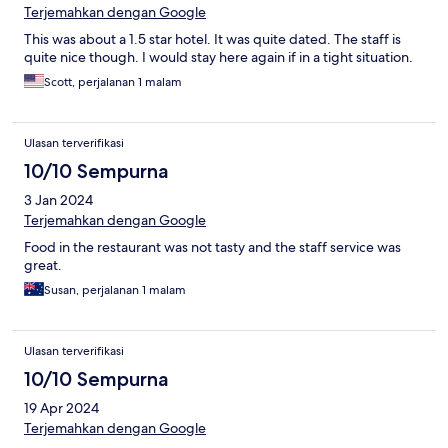
back through Makassar, I'll try somewhere else.
Terjemahkan dengan Google
This was about a 1.5 star hotel. It was quite dated. The staff is
quite nice though. I would stay here again if in a tight situation.
Scott, perjalanan 1 malam
Ulasan terverifikasi
10/10 Sempurna
3 Jan 2024
Terjemahkan dengan Google
Food in the restaurant was not tasty and the staff service was
great.
Susan, perjalanan 1 malam
Ulasan terverifikasi
10/10 Sempurna
19 Apr 2024
Terjemahkan dengan Google