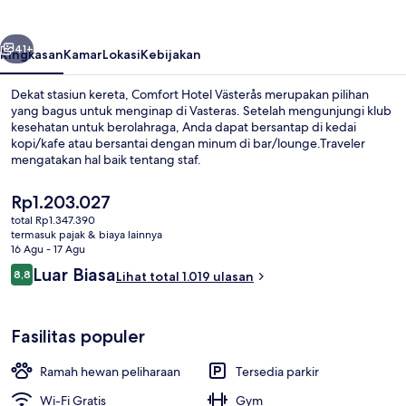
belumnya
Berikutnya
41+
Ringkasan
Kamar
Lokasi
Kebijakan
Dekat stasiun kereta, Comfort Hotel Västerås merupakan pilihan
yang bagus untuk menginap di Vasteras. Setelah mengunjungi klub
kesehatan untuk berolahraga, Anda dapat bersantap di kedai
kopi/kafe atau bersantai dengan minum di bar/lounge.Traveler
mengatakan hal baik tentang staf.
Harga
Rp1.203.027
saat
total Rp1.347.390
ini
termasuk pajak & biaya lainnya
Lounge
Rp1.203.027
16 Agu - 17 Agu
Ulasan
Luar Biasa
8,8
Lihat total 1.019 ulasan
8,8 dari 10
Fasilitas populer
Ramah hewan peliharaan
Tersedia parkir
Wi-Fi Gratis
Gym