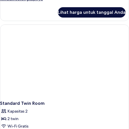
lebih
Tempat
lanjut
Tidur
Lihat harga untuk tanggal Anda
untuk
Double
Kamar
dengan
Deluks,
1
tempat
Tempat
tidur
Tidur
Sofa,
Double
Bebas
dengan
tempat
Asap
tidur
Rokok
Sofa,
Bebas
Asap
Rokok
Standard Twin Room
Kapasitas 2
2 twin
Wi-Fi Gratis