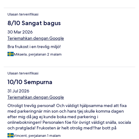
Ulasan terverifikasi
8/10 Sangat bagus
30 Mar 2026
Terjemahkan dengan Google
Bra frukost i en trevlig miljö!
Mikaela, perjalanan 2 malam
Ulasan terverifikasi
10/10 Sempurna
31 Jul 2026
Terjemahkan dengan Google
Otroligt trevlig personal! Och väldigt hjälpsamma med att fixa
med parkeringnär min son och hans tjej skulle komma dagen
efter mig då jag ej kunde boka med parkering i
onlinebokningen! Personalen föe för övrigt väldigt snälla, sociala
och pratglada! Frukosten är helt otrolig med!!har bott på
comfort flera gånger och kommer fortsätta välja comfort vid
Vincent, perjalanan 1 malam