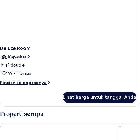
Deluxe Room
Kapasitas 2
1 double
Wi-Fi Gratis
Rincian
Rincian selengkapnya
lebih
lanjut
Lihat harga untuk tanggal Anda
untuk
Deluxe
Room
Properti serupa
Scandic Västerås
Hotell A