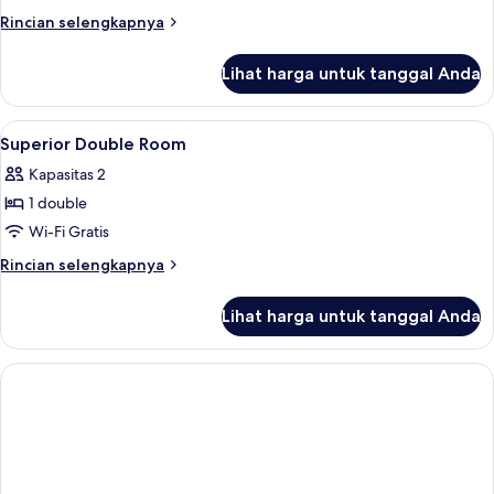
Rincian
Rincian selengkapnya
lebih
lanjut
Lihat harga untuk tanggal Anda
untuk
Standard
Twin
Lihat
Kamar mandi | Pengering rambut dan
1
Room
Superior Double Room
semua
Kapasitas 2
foto
1 double
untuk
Superior
Wi-Fi Gratis
Double
Rincian
Rincian selengkapnya
Room
lebih
lanjut
Lihat harga untuk tanggal Anda
untuk
Superior
Double
Room