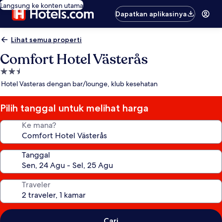
Langsung ke konten utama
Dapatkan aplikasinya
Lihat semua properti
Comfort Hotel Västerås
Properti
bintang
Hotel Vasteras dengan bar/lounge, klub kesehatan
2.5
Pilih tanggal untuk melihat harga
Ke mana?
Tanggal
Traveler
Cari