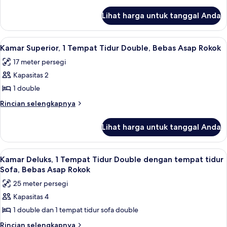
2
lebih
lanjut
Tempat
Lihat harga untuk tanggal Anda
untuk
Tidur
Kamar
Twin,
Standar,
Lihat
Kamar Superior, 1 Tempat Tidur Double
9
Bebas
2
Kamar Superior, 1 Tempat Tidur Double, Bebas Asap Rokok
semua
Tempat
Asap
17 meter persegi
Tidur
foto
Rokok
Twin,
Kapasitas 2
untuk
Bebas
Kamar
1 double
Asap
Superior,
Rokok
Rincian
Rincian selengkapnya
1
lebih
lanjut
Tempat
Lihat harga untuk tanggal Anda
untuk
Tidur
Kamar
Double,
Superior,
Lihat
Kamar Deluks, 1 Tempat Tidur Double d
4
Bebas
1
Kamar Deluks, 1 Tempat Tidur Double dengan tempat tidur
semua
Tempat
Asap
Sofa, Bebas Asap Rokok
Tidur
foto
Rokok
25 meter persegi
Double,
untuk
Bebas
Kapasitas 4
Kamar
Asap
1 double dan 1 tempat tidur sofa double
Deluks,
Rokok
1
Rincian
Rincian selengkapnya