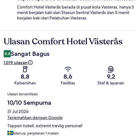
Comfort Hotel Västerås berada di pusat kota Vasteras, hanya 3
menit berjalan kaki dari Stasiun Sentral Västerås dan 5 menit
berjalan kaki dari Pelabuhan Vasteras.
Ulasan Comfort Hotel Västerås
Ulasan
Sangat Bagus
8,8
1.019 ulasan
8,8
8,6
9,2
Kebersihan
Fasilitas
Staf & layanan
Ulasan
Ulasan terverifikasi
10/10 Sempurna
31 Jul 2026
Terjemahkan dengan Google
Toppen hotell, extremt trevlig personal!
Marcua, perjalanan 1 malam