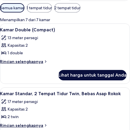
Filter
Semua kamar
1 tempat tidur
2 tempat tidur
tersedia
untuk
Menampilkan 7 dari 7 kamar
kamar
Lihat
Kamar Double (Compact) | Meja kerja, 
11
Kamar Double (Compact)
semua
13 meter persegi
foto
Kapasitas 2
untuk
Kamar
1 double
Double
Rincian
Rincian selengkapnya
(Compact)
lebih
lanjut
Lihat harga untuk tanggal Anda
untuk
Kamar
Double
Lihat
Meja kerja, ruang kerja ramah laptop, 
4
(Compact)
Kamar Standar, 2 Tempat Tidur Twin, Bebas Asap Rokok
semua
17 meter persegi
foto
Kapasitas 2
untuk
Kamar
2 twin
Standar,
Rincian
Rincian selengkapnya