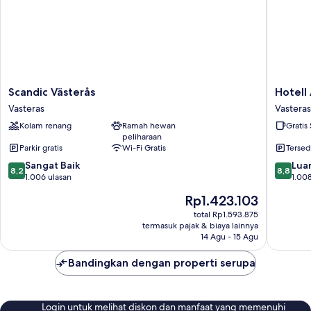
Scandic
Hotell
Scandic Västerås
Hotell
Västerås
Arkad
Vasteras
Vasteras
Vasteras
Vasteras
Kolam renang
Ramah hewan
Gratis
peliharaan
Parkir gratis
Wi-Fi Gratis
Tersed
8.2
8.8
Sangat Baik
Luar
8,2
8,8
dari
dari
1.006 ulasan
1.008
10,
10,
Harga
Rp1.423.103
Sangat
Luar
sekarang
Baik,
Biasa,
total Rp1.593.875
Rp1.423.103
termasuk pajak & biaya lainnya
1.006
1.008
14 Agu - 15 Agu
ulasan
ulasan
Bandingkan dengan properti serupa
Login untuk melihat diskon dan manfaat yang memenuhi