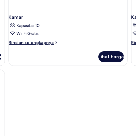
Kamar
K
Kapasitas 10
Wi-Fi Gratis
Rincian
Ri
Rincian selengkapnya
Ri
lebih
le
lanjut
la
a
Lihat harga
untuk
un
Kamar
K