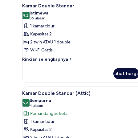
Lihat
Wi-Fi gratis dan seprai linen
untuk
44
Kamar Double Standar
semua
kamar
Istimewa
foto
9,2
9,2 dari 10
(36
36 ulasan
untuk
ulasan)
1 kamar tidur
Kamar
Kapasitas 2
Double
2 twin ATAU 1 double
Standar
Wi-Fi Gratis
Rincian
Rincian selengkapnya
lebih
lanjut
Lihat harg
untuk
Kamar
Double
Lihat
Kamar Double Standar (Attic) | 
13
Standar
Kamar Double Standar (Attic)
semua
Sempurna
foto
9,6
9,6 dari 10
(4
4 ulasan
untuk
ulasan)
Pemandangan kota
Kamar
1 kamar tidur
Double
Kapasitas 2
Standar
2 twin ATAU 1 double