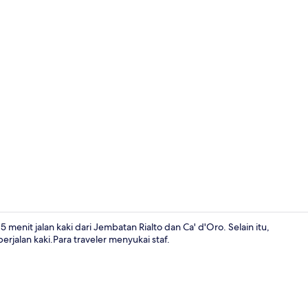
Eksterior
menit jalan kaki dari Jembatan Rialto dan Ca' d'Oro. Selain itu,
erjalan kaki.Para traveler menyukai staf.
Area keluar