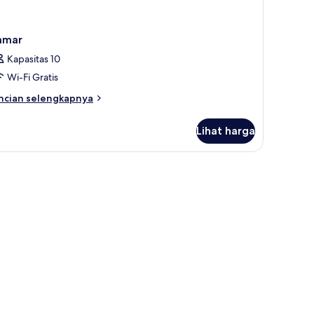
amar
Kapasitas 10
Wi-Fi Gratis
ncian
ncian selengkapnya
bih
njut
Lihat harga
tuk
amar