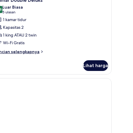
amar Double Deluks
emua
Luar Biasa
oto
8
8,8 dari 10
(5
5 ulasan
ntuk
ulasan)
1 kamar tidur
amar
Kapasitas 2
ouble
1 king ATAU 2 twin
eluks
Wi-Fi Gratis
ncian
ncian selengkapnya
bih
njut
Lihat harga
tuk
amar
uble
luks