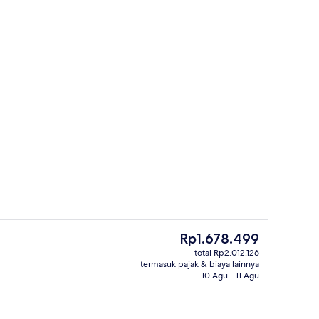
Tempat makan
Harga
Rp1.678.499
saat
total Rp2.012.126
ini
termasuk pajak & biaya lainnya
ga
Bagian depan properti
Rp1.678.499
10 Agu - 11 Agu