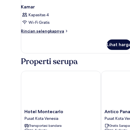
Kamar
Kapasitas 4
Wi-Fi Gratis
Rincian
Rincian selengkapnya
lebih
lanjut
Lihat harg
untuk
Kamar
Properti serupa
Hotel Montecarlo
Antico Panad
Hotel
Antico
Hotel Montecarlo
Antico Pan
Montecarlo
Panada
Pusat Kota Venesia
Pusat Kota Ve
Pusat
Pusat
Transportasi bandara
Gratis Sarap
Kota
Kota