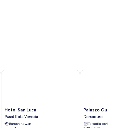
Hotel San Luca
Palazzo Guardi
Hotel
Palazzo
Hotel San Luca
Palazzo Guardi
San
Guardi
Pusat Kota Venesia
Dorsoduro
Luca
Dorsoduro
Ramah hewan
Tersedia parkir
Pusat