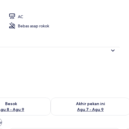
AC
Bebas asap rokok
sediaan untuk besok Agu 8 - Agu 9
Periksa ketersediaan untuk akhir peka
Besok
Akhir pekan ini
gu 8 - Agu 9
Agu 7 - Agu 9
ur