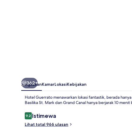
362+
Ringkasan
Kamar
Lokasi
Kebijakan
Hotel Guerrato menawarkan lokasi fantastik, berada hanya 5 
Basilika St. Mark dan Grand Canal hanya berjarak 10 menit b
Ulasan
Istimewa
9,2
9,2 dari 10
Lihat total 966 ulasan