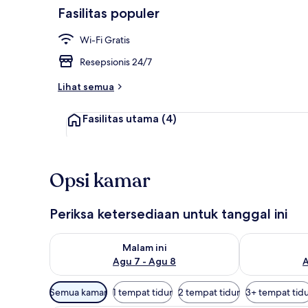
Fasilitas populer
Eksterior
Wi-Fi Gratis
Resepsionis 24/7
Lihat semua
Fasilitas utama
(4)
Opsi kamar
Periksa ketersediaan untuk tanggal ini
Periksa ketersediaan untuk malam ini Agu 7 - Agu 8
Periksa keter
Malam ini
Agu 7 - Agu 8
A
Filter
Semua kamar
1 tempat tidur
2 tempat tidur
3+ tempat tid
tersedia