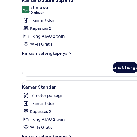
Kamar Double Superior
semua
(private
Istimewa
external
foto
9,2
9,2 dari 10
(10
10 ulasan
bathroom)
untuk
ulasan)
1 kamar tidur
Kamar
Kapasitas 2
Double
1 king ATAU 2 twin
Superior
Wi-Fi Gratis
Rincian
Rincian selengkapnya
lebih
lanjut
Lihat harg
untuk
Kamar
Double
Lihat
Kamar Standar | Wi-Fi gratis da
14
Superior
Kamar Standar
semua
17 meter persegi
foto
1 kamar tidur
untuk
Kamar
Kapasitas 2
Standar
1 king ATAU 2 twin
Wi-Fi Gratis
Rincian
Rincian selengkapnya