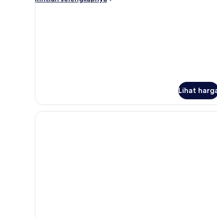
lebih
lanjut
untuk
Kamar
Standar
Lihat harg