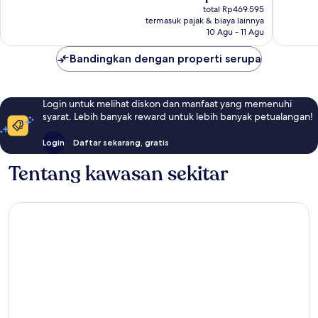
sekarang
Baik,
Baik,
total Rp469.595
Rp397.289
termasuk pajak & biaya lainnya
442
310
10 Agu - 11 Agu
ulasan
ulasan
Bandingkan dengan properti serupa
Login untuk melihat diskon dan manfaat yang memenuhi
syarat. Lebih banyak reward untuk lebih banyak petualangan!
Login
Daftar sekarang, gratis
Tentang kawasan sekitar