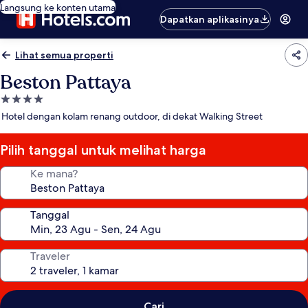
Langsung ke konten utama
Dapatkan aplikasinya
Lihat semua properti
Beston Pattaya
Properti
bintang
Hotel dengan kolam renang outdoor, di dekat Walking Street
4.0
Pilih tanggal untuk melihat harga
Ke mana?
Tanggal
Traveler
Cari