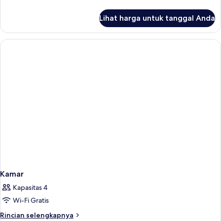
With
lebih
Pool
lanjut
Lihat harga untuk tanggal Anda
untuk
View
Superior
Twin
Room
With
Pool
View
Kamar
Kapasitas 4
Wi-Fi Gratis
Rincian
Rincian selengkapnya