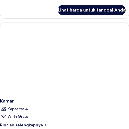
lebih
lanjut
Lihat harga untuk tanggal Anda
untuk
Kamar
Kamar
Kapasitas 4
Wi-Fi Gratis
Rincian
Rincian selengkapnya