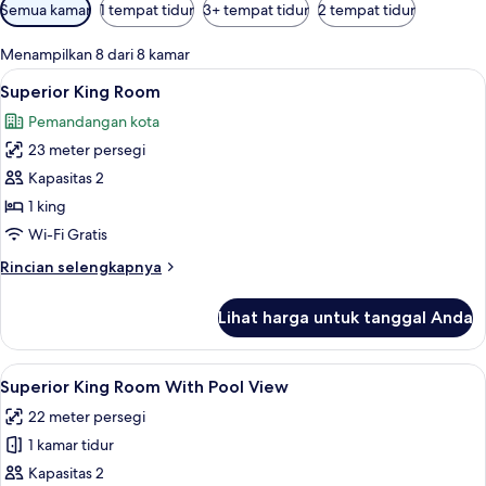
Filter
Semua kamar
1 tempat tidur
3+ tempat tidur
2 tempat tidur
tersedia
untuk
Menampilkan 8 dari 8 kamar
kamar
Lihat
Superior King Room | 2 kamar tidur, br
9
Superior King Room
semua
Pemandangan kota
foto
23 meter persegi
untuk
Superior
Kapasitas 2
King
1 king
Room
Wi-Fi Gratis
Rincian
Rincian selengkapnya
lebih
lanjut
Lihat harga untuk tanggal Anda
untuk
Superior
King
Lihat
Pemandangan dari kamar
10
Room
Superior King Room With Pool View
semua
22 meter persegi
foto
1 kamar tidur
untuk
Superior
Kapasitas 2