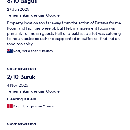
6/10 Bagus
27 Jun 2025
Terjemahkan dengan Google
Property location too far away from the action of Pattaya for me
Room and facilities were ok but l felt management focus was
primarily for Indian guests Half of breakfast buffet was catering
to lndian tastes so rather disappointed in buffet as l find Indian
food too spicy .
Neal, perjalanan 2 malam
Ulasan terverifikasi
2/10 Buruk
4 Nov 2025
Terjemahkan dengan Google
Cleaning issue!!!
Kuljeet, perjalanan 2 malam
Ulasan terverifikasi