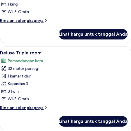
King
1 king
Room
Wi-Fi Gratis
With
Rincian
Rincian selengkapnya
Pool
lebih
View
lanjut
Lihat harga untuk tanggal Anda
untuk
Superior
King
Lihat
Deluxe Triple room | 2 kamar tidur, br
11
Room
Deluxe Triple room
semua
With
Pemandangan kota
Pool
foto
View
32 meter persegi
untuk
Deluxe
1 kamar tidur
Triple
Kapasitas 3
room
3 twin
Wi-Fi Gratis
Rincian
Rincian selengkapnya
lebih
lanjut
Lihat harga untuk tanggal Anda
untuk
Deluxe