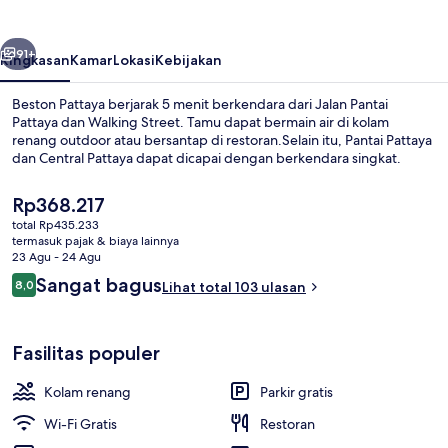
belumnya
Berikutnya
91+
Ringkasan
Kamar
Lokasi
Kebijakan
Beston Pattaya berjarak 5 menit berkendara dari Jalan Pantai
Pattaya dan Walking Street. Tamu dapat bermain air di kolam
renang outdoor atau bersantap di restoran.Selain itu, Pantai Pattaya
dan Central Pattaya dapat dicapai dengan berkendara singkat.
Harga
Rp368.217
saat
total Rp435.233
ini
termasuk pajak & biaya lainnya
Rp368.217
23 Agu - 24 Agu
Ruang duduk lobi
Ulasan
Sangat bagus
8,0
Lihat total 103 ulasan
8,0 dari 10
Fasilitas populer
Kolam renang
Parkir gratis
Wi-Fi Gratis
Restoran