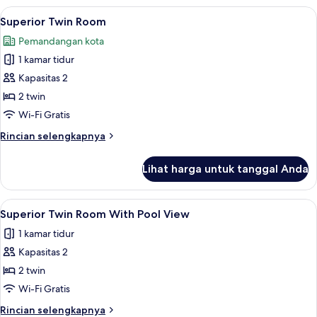
Triple
Lihat
Superior Twin Room | Pemandangan d
10
room
Superior Twin Room
semua
Pemandangan kota
foto
1 kamar tidur
untuk
Superior
Kapasitas 2
Twin
2 twin
Room
Wi-Fi Gratis
Rincian
Rincian selengkapnya
lebih
lanjut
Lihat harga untuk tanggal Anda
untuk
Superior
Twin
Lihat
Superior Twin Room With Pool View | 2
10
Room
Superior Twin Room With Pool View
semua
1 kamar tidur
foto
Kapasitas 2
untuk
Superior
2 twin
Twin
Wi-Fi Gratis
Room
Rincian
Rincian selengkapnya