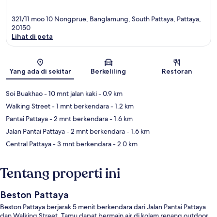
321/11 moo 10 Nongprue, Banglamung, South Pattaya, Pattaya,
20150
Lihat di peta
Peta
Yang ada di sekitar
Berkeliling
Restoran
Soi Buakhao
- 10 mnt jalan kaki
- 0.9 km
Walking Street
- 1 mnt berkendara
- 1.2 km
Pantai Pattaya
- 2 mnt berkendara
- 1.6 km
Jalan Pantai Pattaya
- 2 mnt berkendara
- 1.6 km
Central Pattaya
- 3 mnt berkendara
- 2.0 km
Tentang properti ini
Beston Pattaya
Beston Pattaya berjarak 5 menit berkendara dari Jalan Pantai Pattaya
dan Walking Street. Tamu dapat bermain air di kolam renang outdoor