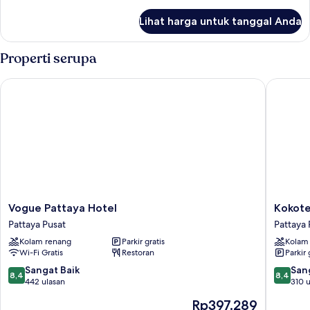
lebih
lanjut
Lihat harga untuk tanggal Anda
untuk
Kamar
Properti serupa
Vogue Pattaya Hotel
Kokotel 
Vogue
Kokotel
Vogue Pattaya Hotel
Kokote
Pattaya
Pattaya
Pattaya Pusat
Pattaya 
Hotel
South
Kolam renang
Parkir gratis
Kolam
Pattaya
Beach
Wi-Fi Gratis
Restoran
Parkir 
Pusat
Pattaya
Pusat
8.4
8.4
Sangat Baik
San
8,4
8,4
dari
dari
442 ulasan
310 u
10,
10,
Harga
Rp397.289
Sangat
Sangat