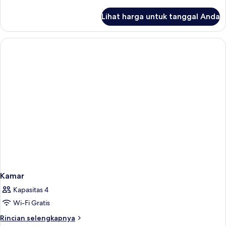
lebih
lanjut
Lihat harga untuk tanggal Anda
untuk
Kamar
Kamar
Kapasitas 4
Wi-Fi Gratis
Rincian
Rincian selengkapnya