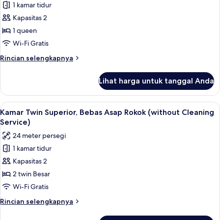
by
1 kamar tidur
Kamar
hotel,
Kapasitas 2
Double,
No
cleaning)
Bebas
1 queen
Asap
Wi-Fi Gratis
Rokok
Rincian
Rincian selengkapnya
(Queen
lebih
Room
lanjut
Lihat harga untuk tanggal Anda
untuk
without
Kamar
Cleaning
Double,
Lihat
Brankas, meja kerja, kedap suara, dan 
Service)
6
Bebas
Kamar Twin Superior, Bebas Asap Rokok (without Cleaning
semua
Asap
Service)
Rokok
foto
24 meter persegi
(Queen
untuk
Room
1 kamar tidur
Kamar
without
Kapasitas 2
Twin
Cleaning
Service)
Superior,
2 twin Besar
Bebas
Wi-Fi Gratis
Asap
Rincian
Rincian selengkapnya
Rokok
lebih
(without
lanjut