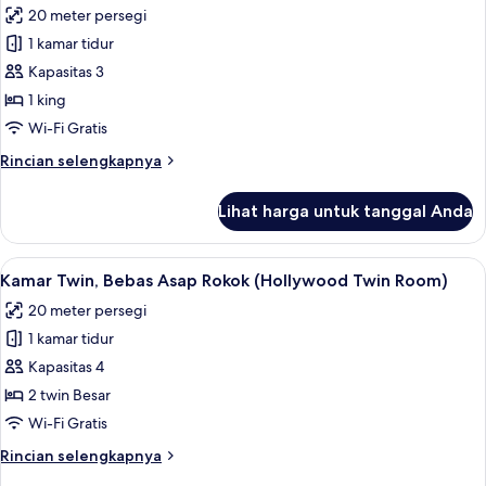
Bebas
20 meter persegi
Asap
foto
Rokok
1 kamar tidur
untuk
(Queen
Kamar,
Kapasitas 3
Room)
1
1 king
Tempat
Wi-Fi Gratis
Tidur
Rincian
Rincian selengkapnya
King,
lebih
Bebas
lanjut
Lihat harga untuk tanggal Anda
untuk
Asap
Kamar,
Rokok
1
Lihat
Brankas, meja kerja, kedap suara, dan 
6
Tempat
Kamar Twin, Bebas Asap Rokok (Hollywood Twin Room)
semua
Tidur
20 meter persegi
King,
foto
Bebas
1 kamar tidur
untuk
Asap
Kamar
Kapasitas 4
Rokok
Twin,
2 twin Besar
Bebas
Wi-Fi Gratis
Asap
Rincian
Rincian selengkapnya
Rokok
lebih