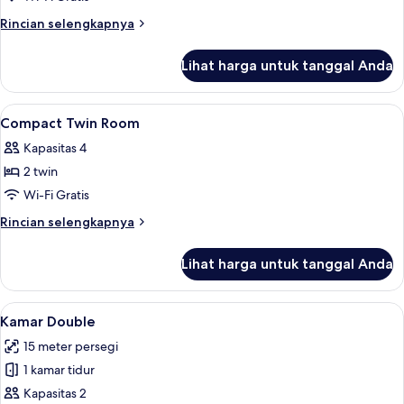
Cleaning
Room
Service)
Rincian
Rincian selengkapnya
lebih
lanjut
Lihat harga untuk tanggal Anda
untuk
Queen
Room
Lihat
Brankas, meja kerja, kedap suara, dan 
6
Compact Twin Room
semua
Kapasitas 4
foto
2 twin
untuk
Compact
Wi-Fi Gratis
Twin
Rincian
Rincian selengkapnya
Room
lebih
lanjut
Lihat harga untuk tanggal Anda
untuk
Compact
Twin
Lihat
Brankas, meja kerja, kedap suara, dan 
5
Room
Kamar Double
semua
15 meter persegi
foto
1 kamar tidur
untuk
Kamar
Kapasitas 2