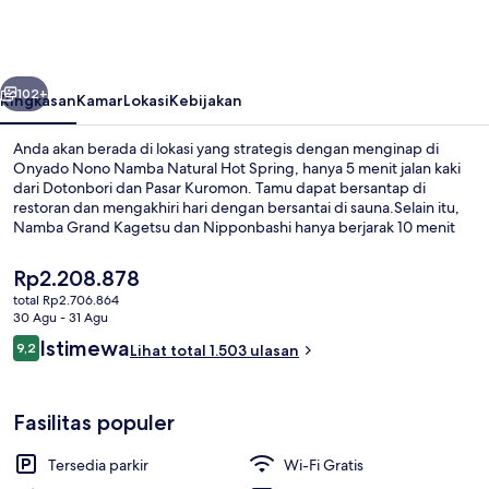
Namba
Natural
Hot
belumnya
Berikutnya
Spring
102+
Ringkasan
Kamar
Lokasi
Kebijakan
Anda akan berada di lokasi yang strategis dengan menginap di
Onyado Nono Namba Natural Hot Spring, hanya 5 menit jalan kaki
dari Dotonbori dan Pasar Kuromon. Tamu dapat bersantap di
restoran dan mengakhiri hari dengan bersantai di sauna.Selain itu,
Namba Grand Kagetsu dan Nipponbashi hanya berjarak 10 menit
berjalan kaki.Para wisatawan menyukainya karena sangat dekat dari
transportasi umum: hanya beberapa langkah dari Stasiun
Harga
Rp2.208.878
Nippombashi dan Stasiun Nagahoribashi hanya 9 menit.
saat
total Rp2.706.864
ini
30 Agu - 31 Agu
Mata air panas
Rp2.208.878
Ulasan
Istimewa
9,2
Lihat total 1.503 ulasan
9,2 dari 10
Fasilitas populer
Tersedia parkir
Wi-Fi Gratis