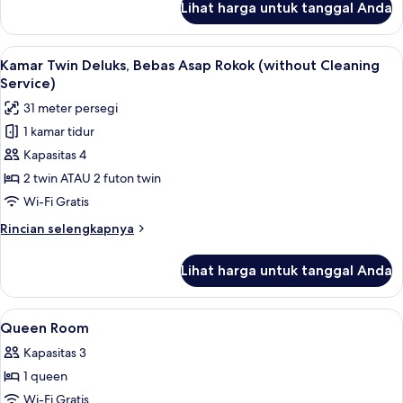
Lihat harga untuk tanggal Anda
untuk
Cleaning
Kamar
Service)
Twin
Lihat
Brankas, meja kerja, kedap suara, dan 
6
Superior,
Kamar Twin Deluks, Bebas Asap Rokok (without Cleaning
semua
Bebas
Service)
Asap
foto
31 meter persegi
Rokok
untuk
(without
1 kamar tidur
Kamar
Cleaning
Kapasitas 4
Twin
Service)
Deluks,
2 twin ATAU 2 futon twin
Bebas
Wi-Fi Gratis
Asap
Rincian
Rincian selengkapnya
Rokok
lebih
(without
lanjut
Lihat harga untuk tanggal Anda
untuk
Cleaning
Kamar
Service)
Twin
Lihat
Brankas, meja kerja, kedap suara, dan 
5
Deluks,
Queen Room
semua
Bebas
Kapasitas 3
Asap
foto
Rokok
1 queen
untuk
(without
Queen
Wi-Fi Gratis