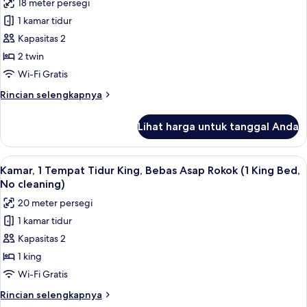
18 meter persegi
(Hollywood
untuk
Twin,
1 kamar tidur
Kamar
No
Kapasitas 2
Twin
Cleaning
Service)
Ekonomi,
2 twin
Bebas
Wi-Fi Gratis
Asap
Rincian
Rincian selengkapnya
Rokok
lebih
(without
lanjut
Lihat harga untuk tanggal Anda
untuk
Cleaning
Kamar
Service)
Twin
Lihat
Brankas, meja kerja, kedap suara, dan 
6
Ekonomi,
Kamar, 1 Tempat Tidur King, Bebas Asap Rokok (1 King Bed,
semua
Bebas
No cleaning)
Asap
foto
20 meter persegi
Rokok
untuk
(without
1 kamar tidur
Kamar,
Cleaning
Kapasitas 2
1
Service)
Tempat
1 king
Tidur
Wi-Fi Gratis
King,
Rincian
Rincian selengkapnya
Bebas
lebih