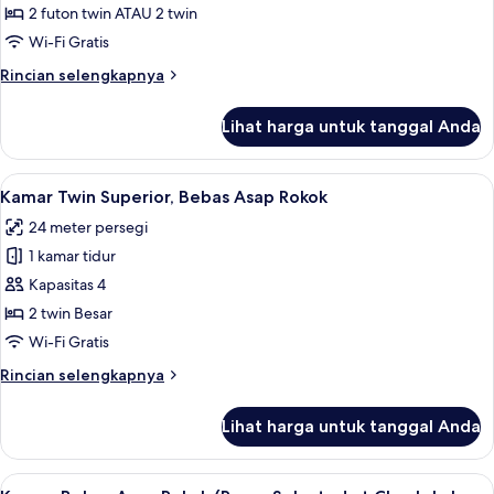
Twin
2 futon twin ATAU 2 twin
Deluks,
Wi-Fi Gratis
Bebas
Rincian
Rincian selengkapnya
Asap
lebih
Rokok
lanjut
Lihat harga untuk tanggal Anda
untuk
Kamar
Twin
Lihat
Brankas, meja kerja, kedap suara, dan 
6
Deluks,
Kamar Twin Superior, Bebas Asap Rokok
semua
Bebas
24 meter persegi
Asap
foto
Rokok
1 kamar tidur
untuk
Kamar
Kapasitas 4
Twin
2 twin Besar
Superior,
Wi-Fi Gratis
Bebas
Rincian
Rincian selengkapnya
Asap
lebih
Rokok
lanjut
Lihat harga untuk tanggal Anda
untuk
Kamar
Twin
Lihat
Brankas, meja kerja, kedap suara, dan 
4
Superior,