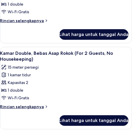
Double
1 double
Wi-Fi Gratis
Rincian
Rincian selengkapnya
lebih
lanjut
Lihat harga untuk tanggal Anda
untuk
Kamar
Double
Lihat
Brankas, meja kerja, kedap suara, dan 
5
Kamar Double, Bebas Asap Rokok (For 2 Guests, No
semua
Housekeeping)
foto
15 meter persegi
untuk
1 kamar tidur
Kamar
Kapasitas 2
Double,
Bebas
1 double
Asap
Wi-Fi Gratis
Rokok
Rincian
Rincian selengkapnya
(For
lebih
2
lanjut
Lihat harga untuk tanggal Anda
untuk
Guests,
Kamar
No