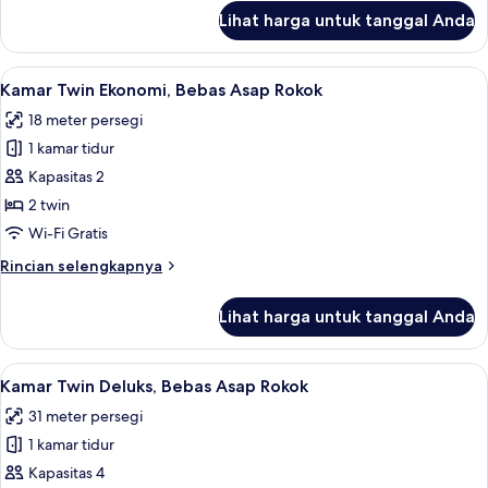
(Hollywood
lanjut
Lihat harga untuk tanggal Anda
untuk
Twin
Kamar
Room)
Twin,
Lihat
Brankas, meja kerja, kedap suara, dan 
6
Bebas
Kamar Twin Ekonomi, Bebas Asap Rokok
semua
Asap
18 meter persegi
Rokok
foto
(Hollywood
1 kamar tidur
untuk
Twin
Kamar
Kapasitas 2
Room)
Twin
2 twin
Ekonomi,
Wi-Fi Gratis
Bebas
Rincian
Rincian selengkapnya
Asap
lebih
Rokok
lanjut
Lihat harga untuk tanggal Anda
untuk
Kamar
Twin
Lihat
Brankas, meja kerja, kedap suara, dan 
6
Ekonomi,
Kamar Twin Deluks, Bebas Asap Rokok
semua
Bebas
31 meter persegi
Asap
foto
Rokok
1 kamar tidur
untuk
Kamar
Kapasitas 4