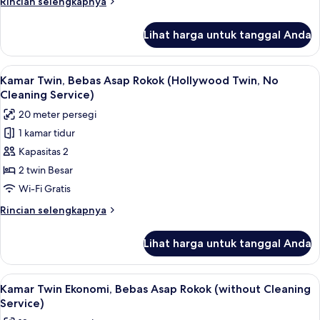
Rincian
Rincian selengkapnya
(Moderate
lebih
Twin,
lanjut
Lihat harga untuk tanggal Anda
untuk
No
Kamar
Cleaning
Twin,
Lihat
Brankas, meja kerja, kedap suara, dan 
Service)
6
Bebas
Kamar Twin, Bebas Asap Rokok (Hollywood Twin, No
semua
Asap
Cleaning Service)
Rokok
foto
20 meter persegi
(Moderate
untuk
Twin,
1 kamar tidur
Kamar
No
Kapasitas 2
Twin,
Cleaning
Service)
Bebas
2 twin Besar
Asap
Wi-Fi Gratis
Rokok
Rincian
Rincian selengkapnya
(Hollywood
lebih
Twin,
lanjut
Lihat harga untuk tanggal Anda
untuk
No
Kamar
Cleaning
Twin,
Lihat
Brankas, meja kerja, kedap suara, dan 
Service)
6
Bebas
Kamar Twin Ekonomi, Bebas Asap Rokok (without Cleaning
semua
Asap
Service)
Rokok
foto