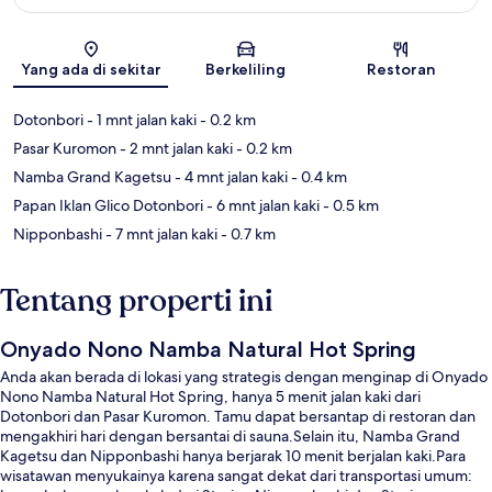
Peta
Yang ada di sekitar
Berkeliling
Restoran
Dotonbori
- 1 mnt jalan kaki
- 0.2 km
Pasar Kuromon
- 2 mnt jalan kaki
- 0.2 km
Namba Grand Kagetsu
- 4 mnt jalan kaki
- 0.4 km
Papan Iklan Glico Dotonbori
- 6 mnt jalan kaki
- 0.5 km
Nipponbashi
- 7 mnt jalan kaki
- 0.7 km
Tentang properti ini
Onyado Nono Namba Natural Hot Spring
Anda akan berada di lokasi yang strategis dengan menginap di Onyado
Nono Namba Natural Hot Spring, hanya 5 menit jalan kaki dari
Dotonbori dan Pasar Kuromon. Tamu dapat bersantap di restoran dan
mengakhiri hari dengan bersantai di sauna.Selain itu, Namba Grand
Kagetsu dan Nipponbashi hanya berjarak 10 menit berjalan kaki.Para
wisatawan menyukainya karena sangat dekat dari transportasi umum: