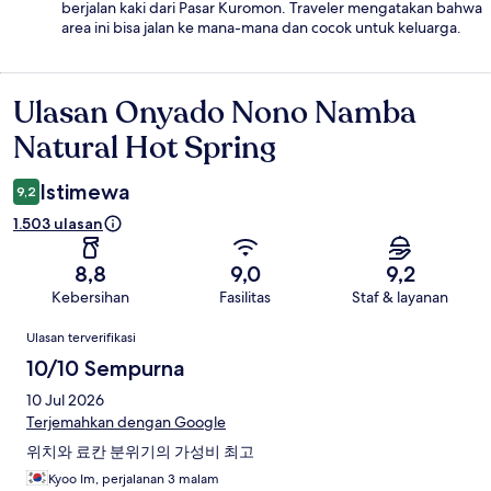
berjalan kaki dari Pasar Kuromon. Traveler mengatakan bahwa
area ini bisa jalan ke mana-mana dan cocok untuk keluarga.
Ulasan Onyado Nono Namba
Ulasan
Natural Hot Spring
Istimewa
9,2
1.503 ulasan
8,8
9,0
9,2
Kebersihan
Fasilitas
Staf & layanan
Ulasan
Ulasan terverifikasi
10/10 Sempurna
10 Jul 2026
Terjemahkan dengan Google
위치와 료칸 분위기의 가성비 최고
Kyoo Im, perjalanan 3 malam