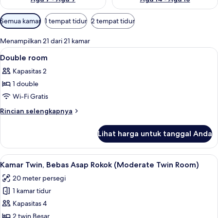
Filter
Semua kamar
1 tempat tidur
2 tempat tidur
tersedia
untuk
Menampilkan 21 dari 21 kamar
kamar
Lihat
Brankas, meja kerja, kedap suara, dan 
5
Double room
semua
Kapasitas 2
foto
1 double
untuk
Double
Wi-Fi Gratis
room
Rincian
Rincian selengkapnya
lebih
lanjut
Lihat harga untuk tanggal Anda
untuk
Double
room
Lihat
Brankas, meja kerja, kedap suara, dan 
6
Kamar Twin, Bebas Asap Rokok (Moderate Twin Room)
semua
20 meter persegi
foto
1 kamar tidur
untuk
Kamar
Kapasitas 4
Twin,
2 twin Besar