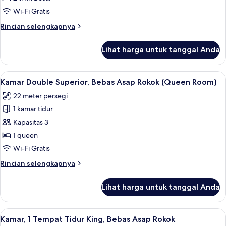
Bebas
Wi-Fi Gratis
Asap
Rincian
Rincian selengkapnya
Rokok
lebih
(Moderate
lanjut
Lihat harga untuk tanggal Anda
untuk
Twin
Kamar
Room)
Twin,
Lihat
Brankas, meja kerja, kedap suara, dan 
7
Bebas
Kamar Double Superior, Bebas Asap Rokok (Queen Room)
semua
Asap
22 meter persegi
Rokok
foto
(Moderate
1 kamar tidur
untuk
Twin
Kamar
Kapasitas 3
Room)
Double
1 queen
Superior,
Wi-Fi Gratis
Bebas
Rincian
Rincian selengkapnya
Asap
lebih
Rokok
lanjut
Lihat harga untuk tanggal Anda
untuk
(Queen
Kamar
Room)
Double
Lihat
Brankas, meja kerja, kedap suara, dan 
6
Superior,
Kamar, 1 Tempat Tidur King, Bebas Asap Rokok
semua