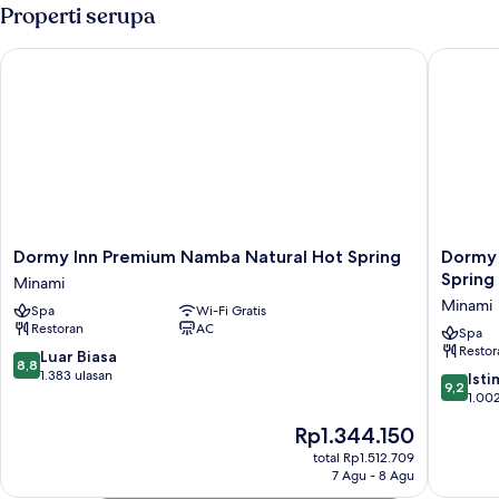
Double,
Properti serupa
Housekeeping)
Bebas
Asap
Dormy Inn Premium Namba Natural Hot Spring
Dormy I
Rokok
(For
2
Guests,
No
Housekeeping)
Dormy
Dormy
Dormy Inn Premium Namba Natural Hot Spring
Dormy 
Inn
Inn
Spring
Minami
Premium
Premiu
Minami
Spa
Wi-Fi Gratis
Namba
Namba
Restoran
AC
Natural
ANNEX
Spa
Restor
Hot
Natural
8.8
Luar Biasa
8,8
Spring
Hot
dari
1.383 ulasan
9.2
Ist
9,2
Minami
Spring
10,
dari
1.002
Minami
Luar
10,
Harga
Rp1.344.150
Biasa,
Istimew
sekarang
1.383
1.002
total Rp1.512.709
Rp1.344.150
ulasan
7 Agu - 8 Agu
ulasan