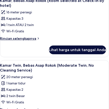
Kamar, Bebas Asap Rokok (Room Selected at Check-In by
semua
Bebas
hotel)
Asap
foto
16 meter persegi
Rokok
untuk
Kapasitas 3
Kamar,
1 twin ATAU 2 twin
Bebas
Asap
Wi-Fi Gratis
Rokok
Rincian
Rincian selengkapnya
(Room
lebih
lanjut
Selected
Lihat harga untuk tanggal Anda
untuk
at
Kamar,
Check-
Bebas
Lihat
Brankas, meja kerja, kedap suara, dan 
6
In
Asap
Kamar Twin, Bebas Asap Rokok (Moderate Twin, No
semua
Rokok
by
Cleaning Service)
(Room
foto
hotel)
20 meter persegi
Selected
untuk
at
1 kamar tidur
Kamar
Check-
Kapasitas 2
Twin,
In
by
Bebas
2 twin Besar
hotel)
Asap
Wi-Fi Gratis
Rokok