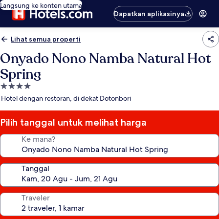
Langsung ke konten utama
Dapatkan aplikasinya
Lihat semua properti
Onyado Nono Namba Natural Hot
Spring
Properti
bintang
Hotel dengan restoran, di dekat Dotonbori
4.0
Pilih tanggal untuk melihat harga
Ke mana?
Tanggal
Traveler