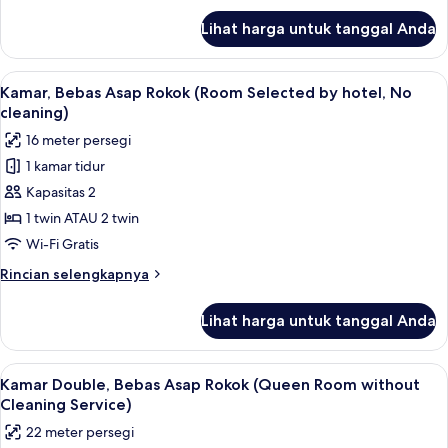
Asap
lanjut
Lihat harga untuk tanggal Anda
untuk
Rokok
Kamar,
(1
1
Lihat
Brankas, meja kerja, kedap suara, dan 
King
7
Tempat
Kamar, Bebas Asap Rokok (Room Selected by hotel, No
semua
Tidur
Bed,
cleaning)
King,
foto
No
16 meter persegi
Bebas
untuk
cleaning)
Asap
1 kamar tidur
Kamar,
Rokok
Kapasitas 2
Bebas
(1
King
Asap
1 twin ATAU 2 twin
Bed,
Rokok
Wi-Fi Gratis
No
(Room
cleaning)
Rincian
Rincian selengkapnya
Selected
lebih
by
lanjut
Lihat harga untuk tanggal Anda
untuk
hotel,
Kamar,
No
Bebas
Lihat
Brankas, meja kerja, kedap suara, dan 
cleaning)
7
Asap
Kamar Double, Bebas Asap Rokok (Queen Room without
semua
Rokok
Cleaning Service)
(Room
foto
22 meter persegi
Selected
untuk