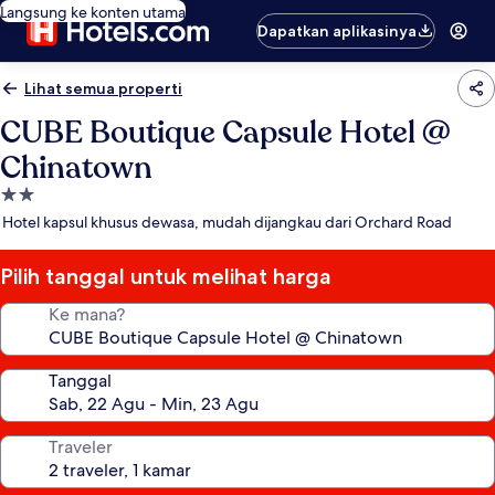
Langsung ke konten utama
Dapatkan aplikasinya
Lihat semua properti
CUBE Boutique Capsule Hotel @
Chinatown
Properti
bintang
Hotel kapsul khusus dewasa, mudah dijangkau dari Orchard Road
2.0
Pilih tanggal untuk melihat harga
Ke mana?
Tanggal
Traveler