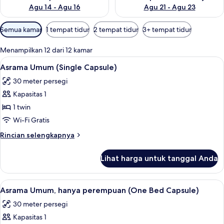
Agu 14 - Agu 16
Agu 21 - Agu 23
Filter
Semua kamar
1 tempat tidur
2 tempat tidur
3+ tempat tidur
tersedia
untuk
Menampilkan 12 dari 12 kamar
kamar
Lihat
Asrama Umum (Single Capsule) | Branka
6
Asrama Umum (Single Capsule)
semua
30 meter persegi
foto
Kapasitas 1
untuk
Asrama
1 twin
Umum
Wi-Fi Gratis
(Single
Rincian
Rincian selengkapnya
Capsule)
lebih
lanjut
Lihat harga untuk tanggal Anda
untuk
Asrama
Umum
Lihat
Brankas, meja kerja, kedap suara, dan 
5
(Single
Asrama Umum, hanya perempuan (One Bed Capsule)
semua
Capsule)
30 meter persegi
foto
Kapasitas 1
untuk