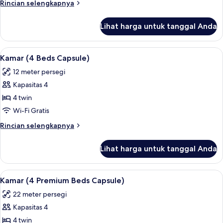
Rincian
Rincian selengkapnya
Capsule)
lebih
lanjut
Lihat harga untuk tanggal Anda
untuk
Kamar
(2
Lihat
Brankas, meja kerja, kedap suara, dan 
5
Single
Kamar (4 Beds Capsule)
semua
Capsule)
12 meter persegi
foto
Kapasitas 4
untuk
Kamar
4 twin
(4
Wi-Fi Gratis
Beds
Rincian
Rincian selengkapnya
Capsule)
lebih
lanjut
Lihat harga untuk tanggal Anda
untuk
Kamar
(4
Lihat
Kamar (4 Premium Beds Capsule) | Bran
5
Beds
Kamar (4 Premium Beds Capsule)
semua
Capsule)
22 meter persegi
foto
Kapasitas 4
untuk
Kamar
4 twin