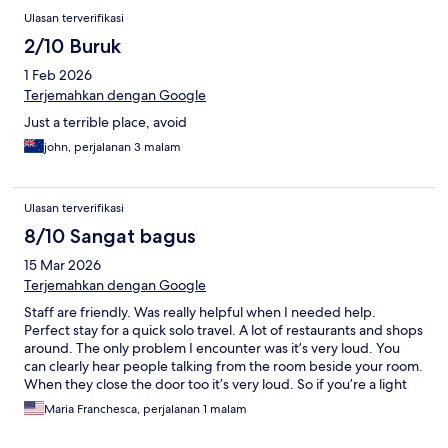
Ulasan terverifikasi
2/10 Buruk
1 Feb 2026
Terjemahkan dengan Google
Just a terrible place, avoid
john, perjalanan 3 malam
Ulasan terverifikasi
8/10 Sangat bagus
15 Mar 2026
Terjemahkan dengan Google
Staff are friendly. Was really helpful when I needed help.
Perfect stay for a quick solo travel. A lot of restaurants and shops
around. The only problem I encounter was it’s very loud. You
can clearly hear people talking from the room beside your room.
When they close the door too it’s very loud. So if you’re a light
sleeper you’ll have a problem with staying here. But all in all it
Maria Franchesca, perjalanan 1 malam
was a great stay.