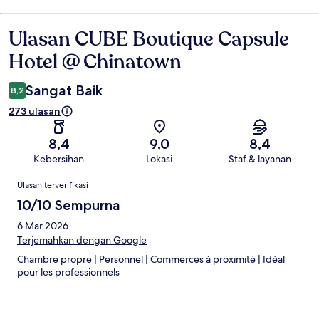
Ulasan CUBE Boutique Capsule
Ulasan
Hotel @ Chinatown
Sangat Baik
8,2
273 ulasan
8,4
9,0
8,4
Kebersihan
Lokasi
Staf & layanan
Ulasan
Ulasan terverifikasi
10/10 Sempurna
6 Mar 2026
Terjemahkan dengan Google
Chambre propre | Personnel | Commerces à proximité | Idéal
pour les professionnels