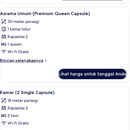
Asrama
Capsule)
Umum,
Lihat
Brankas, meja kerja, kedap suara, dan 
5
hanya
Asrama Umum (Premium Queen Capsule)
semua
perempuan
30 meter persegi
(Female
foto
Queen
1 kamar tidur
untuk
Capsule)
Asrama
Kapasitas 2
Umum
1 queen
(Premium
Wi-Fi Gratis
Queen
Rincian
Rincian selengkapnya
Capsule)
lebih
lanjut
Lihat harga untuk tanggal Anda
untuk
Asrama
Umum
Lihat
Kamar (2 Single Capsule) | Brankas, me
6
(Premium
Kamar (2 Single Capsule)
semua
Queen
18 meter persegi
Capsule)
foto
Kapasitas 2
untuk
Kamar
2 twin
(2
Wi-Fi Gratis
Single