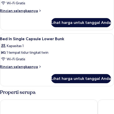
Private
Wi-Fi Gratis
Room
Rincian
Rincian selengkapnya
With
lebih
lanjut
4
Lihat harga untuk tanggal Anda
untuk
Premium
Private
Beds
Room
Lihat
Brankas, meja kerja, kedap suara, dan 
8
Capsule
With
Bed In Single Capsule Lower Bunk
semua
4
Kapasitas 1
Premium
foto
Beds
1 tempat tidur tingkat twin
untuk
Capsule
Bed
Wi-Fi Gratis
In
Rincian
Rincian selengkapnya
Single
lebih
lanjut
Capsule
Lihat harga untuk tanggal Anda
untuk
Lower
Bed
Bunk
In
Properti serupa
Single
Capsule
BEAT. Arts Hostel Chinatown
Cube Soc
Lower
Bunk