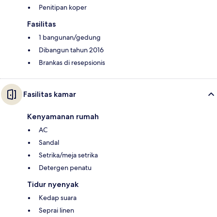
Penitipan koper
Fasilitas
1 bangunan/gedung
Dibangun tahun 2016
Brankas di resepsionis
Fasilitas kamar
Kenyamanan rumah
AC
Sandal
Setrika/meja setrika
Detergen penatu
Tidur nyenyak
Kedap suara
Seprai linen