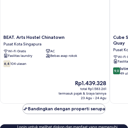
BEAT.
Cube
BEAT. Arts Hostel Chinatown
Cube S
Arts
Social
Quay
Pusat Kota Singapura
Hostel
Boutiqu
Pusat K
Wi-Fi Gratis
AC
Chinatown
Capsule
Fasilitas laundry
Bebas asap rokok
Pusat
Hotel
Wi-Fi 
Fasilit
Kota
@
6.4
6,4
104 ulasan
Singapura
Boat
dari
9.0
Ist
9,0
Quay
10,
dari
49 u
Pusat
104
10,
Harga
Rp1.439.328
Kota
ulasan
Istimew
sekarang
Singapu
49
total Rp1.583.261
Rp1.439.328
termasuk pajak & biaya lainnya
ulasan
23 Agu - 24 Agu
Bandingkan dengan properti serupa
Login untuk melihat diskon dan manfaat yang memenuhi