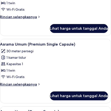
Asrama
1 twin
Umum,
Wi-Fi Gratis
hanya
Rincian
Rincian selengkapnya
perempuan
lebih
(One
lanjut
Lihat harga untuk tanggal Anda
untuk
Bed
Asrama
Capsule)
Umum,
Lihat
Brankas, meja kerja, kedap suara, dan 
7
hanya
Asrama Umum (Premium Single Capsule)
semua
perempuan
30 meter persegi
(One
foto
Bed
1 kamar tidur
untuk
Capsule)
Asrama
Kapasitas 1
Umum
1 twin
(Premium
Wi-Fi Gratis
Single
Rincian
Rincian selengkapnya
Capsule)
lebih
lanjut
Lihat harga untuk tanggal Anda
untuk
Asrama
Umum
Lihat
Brankas, meja kerja, kedap suara, dan 
5
(Premium