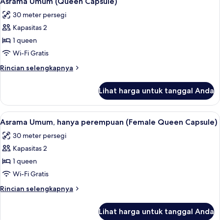
Asrama Umum (Queen Capsule)
semua
Single
30 meter persegi
Capsule)
foto
Kapasitas 2
untuk
Asrama
1 queen
Umum
Wi-Fi Gratis
(Queen
Rincian
Rincian selengkapnya
Capsule)
lebih
lanjut
Lihat harga untuk tanggal Anda
untuk
Asrama
Umum
Lihat
Brankas, meja kerja, kedap suara, dan 
5
(Queen
Asrama Umum, hanya perempuan (Female Queen Capsule)
semua
Capsule)
30 meter persegi
foto
Kapasitas 2
untuk
Asrama
1 queen
Umum,
Wi-Fi Gratis
hanya
Rincian
Rincian selengkapnya
perempuan
lebih
(Female
lanjut
Lihat harga untuk tanggal Anda
untuk
Queen