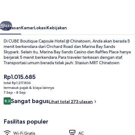
Capsule
Hotel
@
belumnya
Berikutnya
Chinatown
22+
Ringkasan
Kamar
Lokasi
Kebijakan
Di CUBE Boutique Capsule Hotel @ Chinatown, Anda akan berada 5
menit berkendara dari Orchard Road dan Marina Bay Sands
Skypark. Selain itu, Marina Bay Sands Casino dan Raffles Place hanya
berjarak 5 menit berkendara.Para traveler terkesan dengan staf.
Transportasi umum berada tidak jauh: Stasiun MRT Chinatown
berjarak 3 menit dan Stasiun Maxwell berjarak 5 menit.
Harga
Rp1.015.685
saat
total Rp1.217.806
ini
termasuk pajak & biaya lainnya
Resepsionis
Rp1.015.685
7 Sep - 8 Sep
Ulasan
Sangat bagus
8,2
Lihat total 273 ulasan
8,2 dari 10
Fasilitas populer
Wi-Fi Gratis
AC