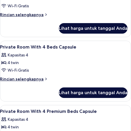
(4
Wi-Fi Gratis
Premium
Rincian
Rincian selengkapnya
Beds
lebih
Capsule)
lanjut
Lihat harga untuk tanggal Anda
untuk
Kamar
(4
Lihat
Brankas, meja kerja, kedap suara, dan 
14
Premium
Private Room With 4 Beds Capsule
semua
Beds
Kapasitas 4
Capsule)
foto
4 twin
untuk
Private
Wi-Fi Gratis
Room
Rincian
Rincian selengkapnya
With
lebih
lanjut
4
Lihat harga untuk tanggal Anda
untuk
Beds
Private
Capsule
Room
Lihat
Brankas, meja kerja, kedap suara, dan 
12
With
Private Room With 4 Premium Beds Capsule
semua
4
Kapasitas 4
Beds
foto
Capsule
4 twin
untuk