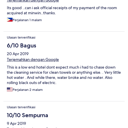
Terjemahkan dengan Google
Its good ..can i ask official receipts of my payment of the room
acquired at minwin..thanks.
Perjalanan 1 malam
Ulasan terverifikasi
6/10 Bagus
20 Apr 2019
Terjemahkan dengan Google
This is a low end hotel dont expect much i had to chase down
the cleaning service for clean towels or anything else. . Very little
hot water . And while there, water broke and no water. Also
rolling black outs of electric.
Perjalanan 2 malam
Ulasan terverifikasi
10/10 Sempurna
9 Apr 2019