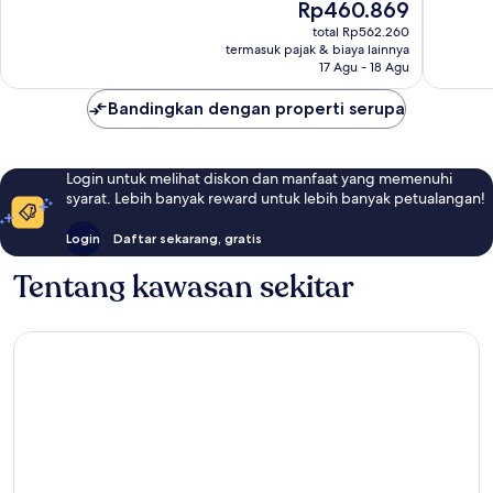
Harga
Rp460.869
Oro
Sangat
Bagus,
sekarang
Baik,
21
total Rp562.260
Rp460.869
termasuk pajak & biaya lainnya
77
ulasan
17 Agu - 18 Agu
ulasan
Bandingkan dengan properti serupa
Login untuk melihat diskon dan manfaat yang memenuhi
syarat. Lebih banyak reward untuk lebih banyak petualangan!
Login
Daftar sekarang, gratis
Tentang kawasan sekitar