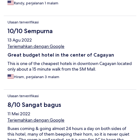
Randy, perjalanan 1 malam
Ulasan terverifikasi
10/10 Sempurna
13 Agu 2022
Terjemahkan dengan Google
Great budget hotel in the center of Cagayan
This is one of the cheapest hotels in downtown Cagayan located
only about a 15 minute walk from the SM Mall.
Hiram, perjalanan 3 malam
Ulasan terverifikasi
8/10 Sangat bagus
11 Mei 2022
Terjemahkan dengan Google
Buses coming & going almost 24 hours a day on both sides of
this hotel, many of them beeping their horn, so it is never quiet
here. The room is well sealed, so it is easy for AC to keep the