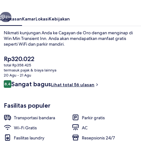
Inn
belumnya
Berikutnya
21+
Ringkasan
Kamar
Lokasi
Kebijakan
Nikmati kunjungan Anda ke Cagayan de Oro dengan menginap di
Win Min Transient Inn. Anda akan mendapatkan manfaat gratis
seperti WiFi dan parkir mandiri.
Harga
Rp320.022
saat
total Rp358.425
ini
termasuk pajak & biaya lainnya
Rp320.022
20 Agu - 21 Agu
Ulasan
Sangat bagus
8,4
Lihat total 56 ulasan
Kamar Standar | Tempat tidur lipat/tam
8,4 dari 10
Fasilitas populer
Transportasi bandara
Parkir gratis
Wi-Fi Gratis
AC
Fasilitas laundry
Resepsionis 24/7