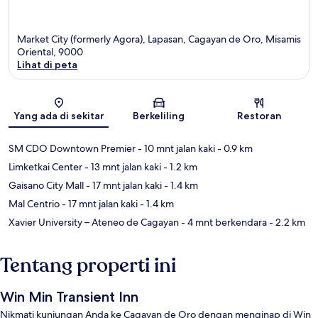
Market City (formerly Agora), Lapasan, Cagayan de Oro, Misamis
Oriental, 9000
Lihat di peta
Peta
Yang ada di sekitar
Berkeliling
Restoran
SM CDO Downtown Premier
- 10 mnt jalan kaki
- 0.9 km
Limketkai Center
- 13 mnt jalan kaki
- 1.2 km
Gaisano City Mall
- 17 mnt jalan kaki
- 1.4 km
Mal Centrio
- 17 mnt jalan kaki
- 1.4 km
Xavier University – Ateneo de Cagayan
- 4 mnt berkendara
- 2.2 km
Tentang properti ini
Win Min Transient Inn
Nikmati kunjungan Anda ke Cagayan de Oro dengan menginap di Win