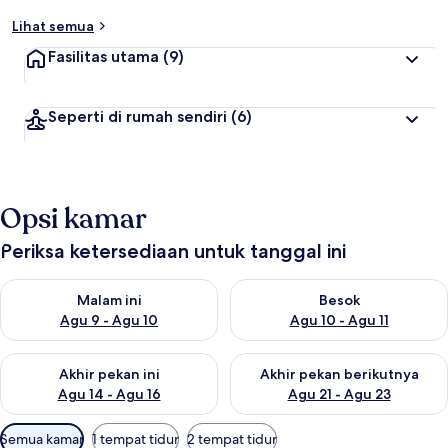
Lihat semua
Fasilitas utama
(9)
Seperti di rumah sendiri
(6)
Opsi kamar
Periksa ketersediaan untuk tanggal ini
Periksa ketersediaan untuk malam ini Agu 9 - Agu 10
Periksa ketersediaan untuk be
Malam ini
Besok
Agu 9 - Agu 10
Agu 10 - Agu 11
Periksa ketersediaan untuk akhir pekan ini Agu 14 - Agu 16
Periksa ketersediaan untuk ak
Akhir pekan ini
Akhir pekan berikutnya
Agu 14 - Agu 16
Agu 21 - Agu 23
Filter
Semua kamar
1 tempat tidur
2 tempat tidur