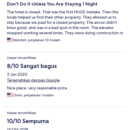
Don't Do It Unless You Are Staying 1 Night
The hotel is closed. That was the first HUGE mistake. Then the
locals helped us find their other property. They allowed us to
stay because we paid for a closed property. The aircon didn't
blow good, and was in a bad spot in the room. The elevator
stopped working several times. They were doing construction in
the rooms and started at 6am on some days.
Wendell, perjalanan 10 malam
Ulasan terverifikasi
8/10 Sangat bagus
3 Jan 2020
Terjemahkan dengan Google
Nice place, very reasonable price .
Cheril, perjalanan 1 malam
Ulasan terverifikasi
10/10 Sempurna
14 Okt 2019