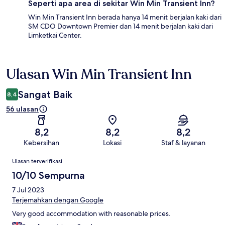
Seperti apa area di sekitar Win Min Transient Inn?
Win Min Transient Inn berada hanya 14 menit berjalan kaki dari
SM CDO Downtown Premier dan 14 menit berjalan kaki dari
Limketkai Center.
Ulasan Win Min Transient Inn
Ulasan
Sangat Baik
8,4
56 ulasan
8,2
8,2
8,2
Kebersihan
Lokasi
Staf & layanan
Ulasan
Ulasan terverifikasi
10/10 Sempurna
7 Jul 2023
Terjemahkan dengan Google
Very good accommodation with reasonable prices.