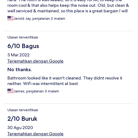
room cool & that also helps keep the noise out. Old, but clean &
well serviced & maintained, so this place is a great bargain I will
come back again!.
Jerold Jay, perjalanan 2 malam
Ulasan terverifikasi
6/10 Bagus
3 Mar 2022
Terjemahkan dengan Google
No thanks.
Bathroom looked like it wasn't cleaned. They didnt resolve it
neither. WiFi was intermittent at best.
James, perjalanan 3 malam
Ulasan terverifikasi
2/10 Buruk
30 Agu 2020
Terjemahkan dengan Google