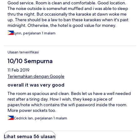
Good service. Room is clean and comfortable. Good location.
The noise outside is somewhat muffled and i was able to sleep
thru the night. But occasionally the karaoke at dawn woke me
up. There should be a law to ban these karaokes when it's past
midnight. Otherwise, the hotel is good value for money.
Lynn, perjalanan 1 malam
Ulasan terverifikasi
10/10 Sempurna
11 Feb 2019
Terjemahkan dengan Google
overall it was very good
The room as spacious and clean. Beds let us have a well needed
rest after a tiring day. How I wish, they keep a piece of
paper/note which contains the wifi password inside the room.
More power sockets too.
Cedrick Ian, perjalanan 1 malam
Lihat semua 56 ulasan