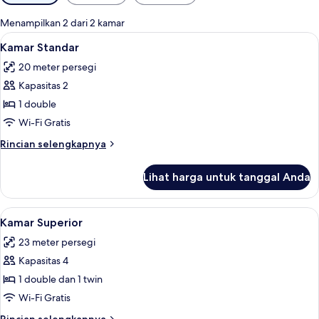
tersedia
untuk
Menampilkan 2 dari 2 kamar
kamar
Lihat
Kamar Standar | Tempat tidur lipat/tam
7
Kamar Standar
semua
20 meter persegi
foto
Kapasitas 2
untuk
Kamar
1 double
Standar
Wi-Fi Gratis
Rincian
Rincian selengkapnya
lebih
lanjut
Lihat harga untuk tanggal Anda
untuk
Kamar
Standar
Lihat
Kamar Superior | Tempat tidur lipat/ta
9
Kamar Superior
semua
23 meter persegi
foto
Kapasitas 4
untuk
Kamar
1 double dan 1 twin
Superior
Wi-Fi Gratis
Rincian