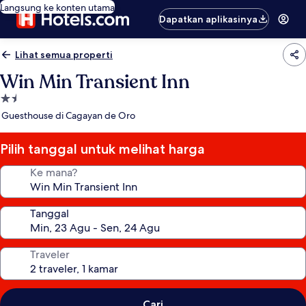
Langsung ke konten utama
Dapatkan aplikasinya
Lihat semua properti
Win Min Transient Inn
Properti
bintang
Guesthouse di Cagayan de Oro
1.5
Pilih tanggal untuk melihat harga
Ke mana?
Tanggal
Traveler
Cari