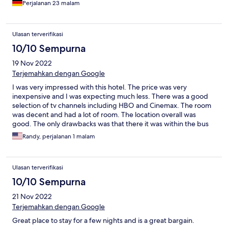
Perjalanan 23 malam
Ulasan terverifikasi
10/10 Sempurna
19 Nov 2022
Terjemahkan dengan Google
I was very impressed with this hotel. The price was very
inexpensive and I was expecting much less. There was a good
selection of tv channels including HBO and Cinemax. The room
was decent and had a lot of room. The location overall was
good. The only drawbacks was that there it was within the bus
station complex so there was a lot of noise and when you went
Randy, perjalanan 1 malam
outside, you got hassled by everyone for travel or money. This
being said, I would recommend this hotel.
Ulasan terverifikasi
10/10 Sempurna
21 Nov 2022
Terjemahkan dengan Google
Great place to stay for a few nights and is a great bargain.