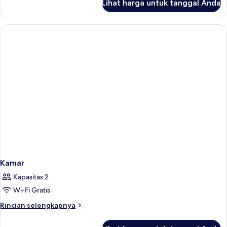
Lihat harga untuk tanggal Anda
untuk
Kamar
Kamar
Kapasitas 2
Wi-Fi Gratis
Rincian
Rincian selengkapnya
lebih
lanjut