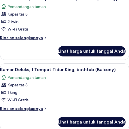
semua
Villa
Pemandangan taman
foto
Kapasitas 3
untuk
Kamar
2 twin
Deluks,
Wi-Fi Gratis
2
Rincian
Rincian selengkapnya
Tempat
lebih
Tidur
lanjut
Lihat harga untuk tanggal Anda
untuk
Twin,
Kamar
bathtub
Deluks,
Lihat
Kamar Deluks, 1 Tempat Tidur King, ba
(Balcony)
7
2
Kamar Deluks, 1 Tempat Tidur King, bathtub (Balcony)
semua
Tempat
Pemandangan taman
Tidur
foto
Twin,
Kapasitas 3
untuk
bathtub
Kamar
1 king
(Balcony)
Deluks,
Wi-Fi Gratis
1
Rincian
Rincian selengkapnya
Tempat
lebih
Tidur
lanjut
Lihat harga untuk tanggal Anda
untuk
King,
Kamar