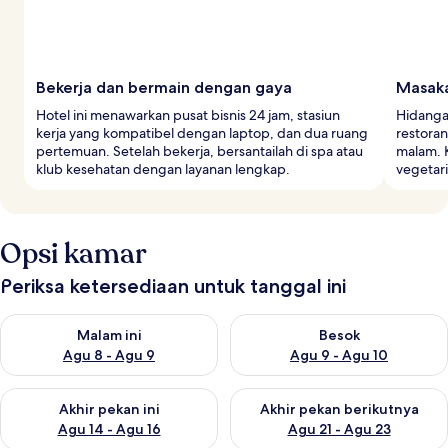
Bekerja dan bermain dengan gaya
Masaka
Hotel ini menawarkan pusat bisnis 24 jam, stasiun
Hidangan
kerja yang kompatibel dengan laptop, dan dua ruang
restora
pertemuan. Setelah bekerja, bersantailah di spa atau
malam. K
klub kesehatan dengan layanan lengkap.
vegetari
Opsi kamar
Periksa ketersediaan untuk tanggal ini
Periksa ketersediaan untuk malam ini Agu 8 - Agu 9
Periksa ketersediaan untuk be
Malam ini
Besok
Agu 8 - Agu 9
Agu 9 - Agu 10
Periksa ketersediaan untuk akhir pekan ini Agu 14 - Agu 16
Periksa ketersediaan untuk ak
Akhir pekan ini
Akhir pekan berikutnya
Agu 14 - Agu 16
Agu 21 - Agu 23