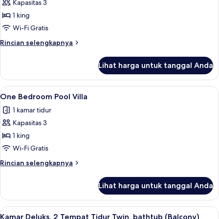
Kapasitas 3
untuk
Suite
1 king
Presidensial,
Wi-Fi Gratis
1
Rincian
Rincian selengkapnya
Tempat
lebih
Tidur
lanjut
Lihat harga untuk tanggal Anda
untuk
King,
Suite
balkon
Presidensial,
Lihat
One Bedroom Pool Villa | Seprai premi
6
1
One Bedroom Pool Villa
semua
Tempat
1 kamar tidur
Tidur
foto
King,
Kapasitas 3
untuk
balkon
One
1 king
Bedroom
Wi-Fi Gratis
Pool
Rincian
Rincian selengkapnya
Villa
lebih
lanjut
Lihat harga untuk tanggal Anda
untuk
One
Bedroom
Lihat
Seprai premium, minibar, brankas, dan
8
Pool
Kamar Deluks, 2 Tempat Tidur Twin, bathtub (Balcony)