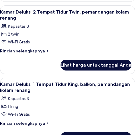
bathtub
Deluks,
Lihat
Kamar Deluks, 2 Tempat Tidur Twin, p
(Balcony)
7
1
Kamar Deluks, 2 Tempat Tidur Twin, pemandangan kolam
semua
Tempat
renang
Tidur
foto
Kapasitas 3
King,
untuk
bathtub
2 twin
Kamar
(Balcony)
Wi-Fi Gratis
Deluks,
2
Rincian
Rincian selengkapnya
lebih
Tempat
lanjut
Tidur
Lihat harga untuk tanggal Anda
untuk
Twin,
Kamar
pemandangan
Deluks,
Lihat
Fasilitas kamar
8
2
kolam
Kamar Deluks, 1 Tempat Tidur King, balkon, pemandangan
semua
Tempat
kolam renang
renang
Tidur
foto
Kapasitas 3
Twin,
untuk
pemandangan
1 king
Kamar
kolam
Wi-Fi Gratis
Deluks,
renang
1
Rincian
Rincian selengkapnya
lebih
Tempat
lanjut