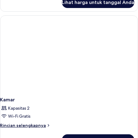
Tidur
Lihat harga untuk tanggal Anda
untuk
King,
Kamar
balkon,
Deluks,
1
pemandangan
Tempat
kolam
Tidur
renang
King,
balkon,
pemandangan
kolam
renang
Kamar
Kapasitas 2
Wi-Fi Gratis
Rincian
Rincian selengkapnya
lebih
lanjut