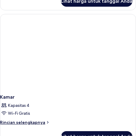
Lihat harga untuk tanggal Anda
untuk
Kamar
Kamar
Kapasitas 4
Wi-Fi Gratis
Rincian
Rincian selengkapnya
lebih
lanjut