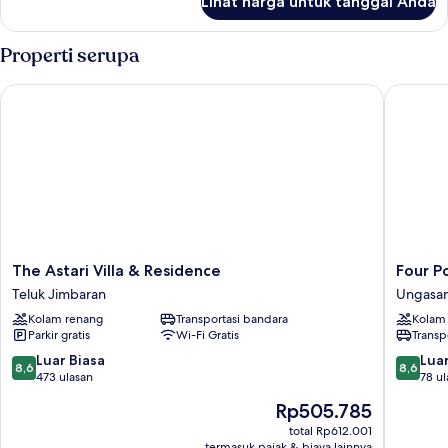
Lihat harga untuk tanggal Anda
untuk
Kamar
Properti serupa
The Astari Villa & Residence
Four Poi
The
Four
The Astari Villa & Residence
Four P
Astari
Points
Teluk Jimbaran
Ungasa
Villa
by
Kolam renang
Transportasi bandara
Kolam
&
Sherato
Parkir gratis
Wi-Fi Gratis
Transp
Residence
Bali,
Teluk
Ungasa
8.6
8.6
Luar Biasa
Luar
8,6
8,6
Jimbaran
Ungasa
dari
dari
473 ulasan
78 ul
10,
10,
Harga
Rp505.785
Luar
Luar
sekarang
Biasa,
Biasa,
total Rp612.001
Rp505.785
termasuk pajak & biaya lainnya