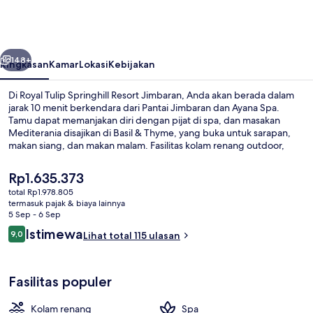
Springhill
Resort
Jimbaran
belumnya
Berikutnya
148+
Ringkasan
Kamar
Lokasi
Kebijakan
Di Royal Tulip Springhill Resort Jimbaran, Anda akan berada dalam
jarak 10 menit berkendara dari Pantai Jimbaran dan Ayana Spa.
Tamu dapat memanjakan diri dengan pijat di spa, dan masakan
Mediterania disajikan di Basil & Thyme, yang buka untuk sarapan,
makan siang, dan makan malam. Fasilitas kolam renang outdoor,
bar/lounge, dan klub kesehatan adalah keunggulan lain di hotel
mewah ini. . Para traveler menyukai staf.
Harga
Rp1.635.373
saat
total Rp1.978.805
ini
termasuk pajak & biaya lainnya
Kolam renang outdoor, dengan payun
Rp1.635.373
5 Sep - 6 Sep
Ulasan
Istimewa
9,0
Lihat total 115 ulasan
9,0 dari 10
Fasilitas populer
Kolam renang
Spa