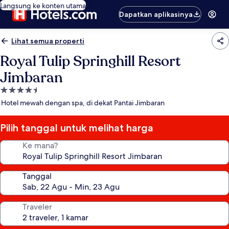
Langsung ke konten utama
Dapatkan aplikasinya
Lihat semua properti
Royal Tulip Springhill Resort
Jimbaran
Properti
bintang
Hotel mewah dengan spa, di dekat Pantai Jimbaran
4.5
Pilih tanggal untuk melihat harga
Ke mana?
Tanggal
Traveler