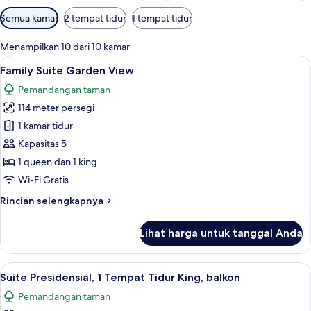
Filter
Semua kamar
2 tempat tidur
1 tempat tidur
tersedia
untuk
Menampilkan 10 dari 10 kamar
kamar
Lihat
Seprai premium, minibar, brankas, dan
12
Family Suite Garden View
semua
Pemandangan taman
foto
114 meter persegi
untuk
Family
1 kamar tidur
Suite
Kapasitas 5
Garden
1 queen dan 1 king
View
Wi-Fi Gratis
Rincian
Rincian selengkapnya
lebih
lanjut
Lihat harga untuk tanggal Anda
untuk
Family
Suite
Lihat
Suite Presidensial, 1 Tempat Tidur Kin
19
Garden
Suite Presidensial, 1 Tempat Tidur King, balkon
semua
View
Pemandangan taman
foto