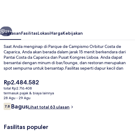
Campismo
Orbitur
Costa
belumnya
Berikutnya
de
29+
Ringkasan
Fasilitas
Lokasi
Harga
Kebijakan
Caparica
Saat Anda menginap di Parque de Campismo Orbitur Costa de
Caparica, Anda akan berada dalam jarak 15 menit berkendara dari
Pantai Costa da Caparica dan Pusat Kongres Lisboa. Anda dapat
bersantai dengan minum di bar/lounge, dan restoran merupakan
spot sempurna untuk bersantap.Fasilitas seperti dapur kecil dan
lemari es tersedia di semua akomodasi.
Harga
Rp2.484.582
saat
total Rp2.716.408
ini
termasuk pajak & biaya lainnya
Pantai di sekitar
Rp2.484.582
28 Agu - 29 Agu
Ulasan
Bagus
7,8
Lihat total 63 ulasan
7,8 dari 10
Fasilitas populer