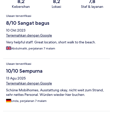
8,2
8,2
7,8
Kebersihan
Lokasi
Staf & layanan
Ulasan
Ulasan terverifikasi
8/10 Sangat bagus
10 Okt 2023
Terjemahkan dengan Google
Very helpful staff. Great location, short walk to the beach.
Abdulmalik, perjalanan 7 malam
Ulasan terverifikasi
10/10 Sempurna
13 Agu 2025
Terjemahkan dengan Google
Schöne Mobilhomes, Ausstattung okay, nicht weit zum Strand,
sehr nettes Personal. Würden wieder hier buchen.
Linda, perjalanan 7 malam