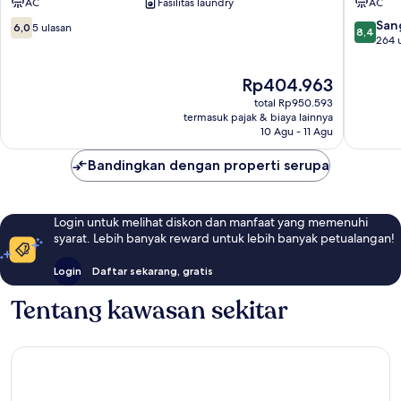
AC
Fasilitas laundry
AC
Soul
Almada
6.0
8.4
San
6,0
5 ulasan
8,4
dari
dari
264 
10,
10,
5
Sangat
Harga
Rp404.963
ulasan
Baik,
sekarang
total Rp950.593
264
Rp404.963
termasuk pajak & biaya lainnya
ulasan
10 Agu - 11 Agu
Bandingkan dengan properti serupa
Login untuk melihat diskon dan manfaat yang memenuhi
syarat. Lebih banyak reward untuk lebih banyak petualangan!
Login
Daftar sekarang, gratis
Tentang kawasan sekitar