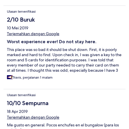
Ulasan terverifikasi
2/10 Buruk
10 Mei 2019
Terjemahkan dengan Google
Worst experience ever! Do not stay here.
This place was so bad it should be shut down. First, it is poorly
marked and hard to find. Upon check in, I was given a key to the
room and 5 cards for identification purposes. I was told that
every member of our party needed to carry their card on them
at all times. I thought this was odd, especially because I have 3
children. One of the kids lost their card (almost immediately), to
Travis, perjalanan 1 malam
which I found out there is a 25 EURO charge for every lost card.
I believe this card thing is a scam to make more money. Also, we
went out for dinner the night of our stay only to return to a
Ulasan terverifikasi
closed gate. The gate had a number on it to call. When I called
the number it was out of service. There was a group of what
10/10 Sempurna
looked like kids standing around smoking on the other side of
18 Apr 2019
the gate. I called them over to see if someone could help.
Turned out they worked for the hotel. They watched as we
Terjemahkan dengan Google
struggled with 3 tired kids at a closed gate smoking and
Me gusto en general. Pocos enchufes en el bungalow (para los
laughing and didn't think to help. The next morning, we wanted