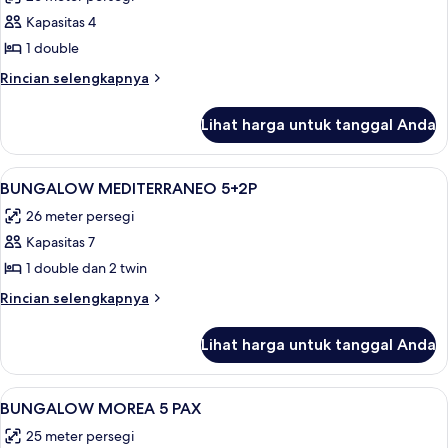
(Mediterraneo)
foto
Kapasitas 4
untuk
BUNGALOW
1 double
ATLANTICO
Rincian
Rincian selengkapnya
2+2P
lebih
lanjut
Lihat harga untuk tanggal Anda
untuk
BUNGALOW
ATLANTICO
Lihat
Seprai linen
7
2+2P
BUNGALOW MEDITERRANEO 5+2P
semua
26 meter persegi
foto
Kapasitas 7
untuk
BUNGALOW
1 double dan 2 twin
MEDITERRANEO
Rincian
Rincian selengkapnya
5+2P
lebih
lanjut
Lihat harga untuk tanggal Anda
untuk
BUNGALOW
MEDITERRANEO
Lihat
Seprai linen
6
5+2P
BUNGALOW MOREA 5 PAX
semua
25 meter persegi
foto