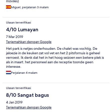
móviles)
to grab coffee before heading to the airport, but the cafe was
closed all day - it was a Wednesday! I travel regularly and this
Miguel, perjalanan 3 malam
was by far the worst experience from a hotel I have ever had.
Unfortunately my family will have this as their last experience in
Portugal, which was an otherwise fantastic trip.
Ulasan terverifikasi
4/10 Lumayan
7 Mar 2019
Terjemahkan dengan Google
Het park is netjes onderhouden. De chalet was vochtig. De
jaloezie in de keuken zat vol vet en het 2 pitsfornuis is geheel
verroest. Ik denk dat het in het hoog seizoen een betere plek is
als in maart. het personeel aan de receptie toonde geen
interesse.
Perjalanan 4 malam
Ulasan terverifikasi
8/10 Sangat bagus
4 Jan 2019
Terjemahkan dengan Google