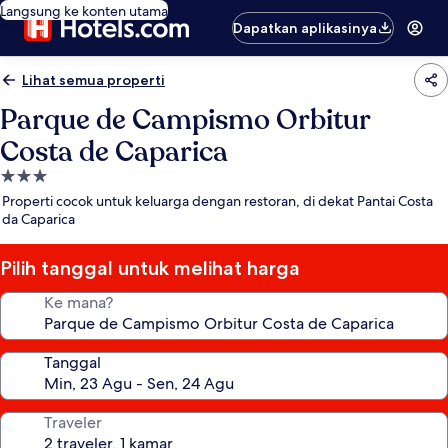
Langsung ke konten utama
Dapatkan aplikasinya
Lihat semua properti
Parque de Campismo Orbitur
Costa de Caparica
Properti
bintang
Properti cocok untuk keluarga dengan restoran, di dekat Pantai Costa
3.0
da Caparica
Pilih tanggal untuk melihat harga
Ke mana?
Tanggal
Traveler