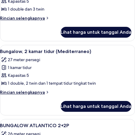
Kapasitas 5
untuk
Bungalow,
1 double dan 3 twin
2
Rincian
Rincian selengkapnya
kamar
lebih
lanjut
tidur
Lihat harga untuk tanggal Anda
untuk
(Morea)
Bungalow,
2
Lihat
Bungalow, 2 kamar tidur (Mediterrane
7
kamar
Bungalow, 2 kamar tidur (Mediterraneo)
semua
tidur
27 meter persegi
(Morea)
foto
1 kamar tidur
untuk
Bungalow,
Kapasitas 5
2
1 double, 2 twin dan 1 tempat tidur tingkat twin
kamar
Rincian
Rincian selengkapnya
tidur
lebih
(Mediterraneo)
lanjut
Lihat harga untuk tanggal Anda
untuk
Bungalow,
2
Lihat
Seprai linen
4
kamar
BUNGALOW ATLANTICO 2+2P
semua
tidur
26 meter persegi