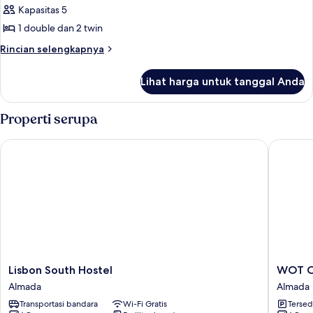
Kapasitas 5
untuk
BUNGALOW
1 double dan 2 twin
MOREA
Rincian
Rincian selengkapnya
5
lebih
lanjut
PAX
Lihat harga untuk tanggal Anda
untuk
BUNGALOW
MOREA
Properti serupa
5
PAX
Lisbon South Hostel
WOT Cost
Lisbon
WOT
Lisbon South Hostel
WOT Co
South
Costa
Almada
Almada
Hostel
da
Transportasi bandara
Wi-Fi Gratis
Tersed
Almada
Caparic