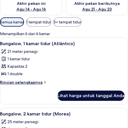
Periksa ketersediaan untuk akhir pekan ini Agu 14 - Agu 16
Periksa ketersediaan untuk ak
Akhir pekan ini
Akhir pekan berikutnya
Agu 14 - Agu 16
Agu 21 - Agu 23
Filter
Semua kamar
1 tempat tidur
3+ tempat tidur
tersedia
untuk
Menampilkan 6 dari 6 kamar
kamar
Lihat
Bungalow, 1 kamar tidur (Atlântico) | T
5
Bungalow, 1 kamar tidur (Atlântico)
semua
21 meter persegi
foto
1 kamar tidur
untuk
Bungalow,
Kapasitas 2
1
1 double
kamar
Rincian
Rincian selengkapnya
tidur
lebih
(Atlântico)
lanjut
Lihat harga untuk tanggal Anda
untuk
Bungalow,
1
Lihat
Bungalow, 2 kamar tidur (Morea) | Ter
5
kamar
Bungalow, 2 kamar tidur (Morea)
semua
tidur
25 meter persegi
(Atlântico)
foto