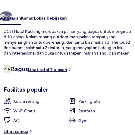
belumnya
Berikutnya
60+
Ringkasan
Kamar
Lokasi
Kebijakan
UCSI Hotel Kuching merupakan pilihan yang bagus untuk menginap
di Kuching. Kolam renang outdoor merupakan tempat yang
menyenangkan untuk berenang, dan tamu bisa makan di The Quad
Restaurant, salah satu 2 restoran, yang menyajikan hidangan lokal
dan internasional dan buka untuk sarapan, makan siang, dan makan
malam. Keunggulan lainnya meliputi bar/lounge, pusat kebugaran,
dan sauna.
Ulasan
Bagus
6,4
Lihat total 7 ulasan
6,4 dari 10
Lobi
Fasilitas populer
Kolam renang
Parkir gratis
Wi-Fi Gratis
Restoran
AC
Gym
Lihat semua