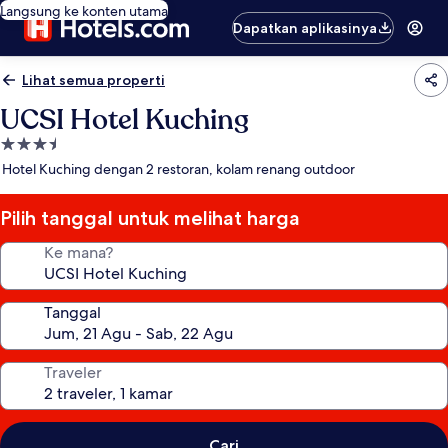
Langsung ke konten utama
Dapatkan aplikasinya
Lihat semua properti
UCSI Hotel Kuching
Properti
bintang
Hotel Kuching dengan 2 restoran, kolam renang outdoor
3.5
Pilih tanggal untuk melihat harga
Ke mana?
Tanggal
Traveler
Cari