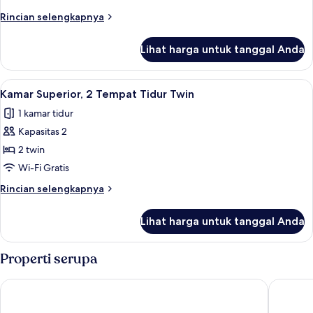
1
Rincian
Rincian selengkapnya
Tempat
lebih
Tidur
lanjut
Lihat harga untuk tanggal Anda
untuk
King
Kamar
Superior,
Lihat
Kamar Superior, 2 Tempat Tidur Twin | 
5
1
Kamar Superior, 2 Tempat Tidur Twin
semua
Tempat
1 kamar tidur
Tidur
foto
King
Kapasitas 2
untuk
Kamar
2 twin
Superior,
Wi-Fi Gratis
2
Rincian
Rincian selengkapnya
Tempat
lebih
Tidur
lanjut
Lihat harga untuk tanggal Anda
untuk
Twin
Kamar
Superior,
Properti serupa
2
Tempat
DeHome Boutique Hotel
Roxy Hot
Tidur
Twin