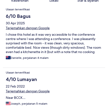
Kebersihan
Lokasi
Staf & layanan
Ulasan
Ulasan terverifikasi
6/10 Bagus
30 Apr 2025
Terjemahkan dengan Google
I chose this hotel as it was very accessible to the conference
centre where I was attending a conference. I was pleasantly
surprised with the room - it was clean, very spacious,
comfortable bed. Nice views (though dirty windows). The room
even had a kitchenette in it (but with a note that no cooking
allowed?!). Lovely big bath and separate shower. However hotel
Danielle, perjalanan 4 malam
as a whole has appearance of neglect. Pool was nice but needs a
good scrub…whole exterior of hotel looks crumbly and
dirty/likje it is slowly moldering away. Roof top area and pool bar
Ulasan terverifikasi
not functioning. Overall just seemed like a place that had seen
better days, many many days ago…Sad, as it has great potential
4/10 Lumayan
and it looks like it was built to a quality standard. It served the
22 Feb 2022
purpose I needed, but if I were to return as a tourist, I would
most definitely not choose to stay here. A fair distance from
Terjemahkan dengan Google
town, nothing much to speak of in near vicinity….the saving
Near BCCK…
grace being the cheap taxi’s one can get in Kuching.
Joseph, perjalanan 5 malam