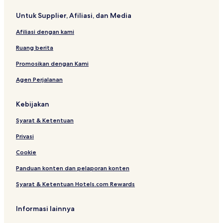
A
l
p
K
Untuk Supplier, Afiliasi, dan Media
a
u
r
c
Afiliasi dengan kami
t
h
m
i
Ruang berita
e
n
n
g
Promosikan dengan Kami
t
Agen Perjalanan
Kebijakan
Syarat & Ketentuan
Privasi
Cookie
Panduan konten dan pelaporan konten
Syarat & Ketentuan Hotels.com Rewards
Informasi lainnya