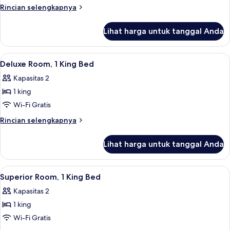
1
Rincian
Rincian selengkapnya
Tempat
lebih
Tidur
lanjut
Lihat harga untuk tanggal Anda
untuk
King
Kamar
Deluks,
Lihat
Minibar, brankas, meja kerja, dan setri
7
1
Deluxe Room, 1 King Bed
semua
Tempat
Kapasitas 2
Tidur
foto
King
1 king
untuk
Deluxe
Wi-Fi Gratis
Room,
Rincian
Rincian selengkapnya
1
lebih
lanjut
King
Lihat harga untuk tanggal Anda
untuk
Bed
Deluxe
Room,
Lihat
Minibar, brankas, meja kerja, dan setri
5
1
Superior Room, 1 King Bed
semua
King
Kapasitas 2
Bed
foto
1 king
untuk
Superior
Wi-Fi Gratis