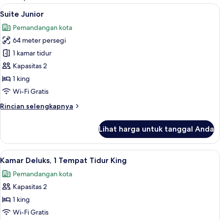
kamar
Lihat
Suite Junior | Minibar, brankas, meja k
5
Suite Junior
semua
Pemandangan kota
foto
64 meter persegi
untuk
Suite
1 kamar tidur
Junior
Kapasitas 2
1 king
Wi-Fi Gratis
Rincian
Rincian selengkapnya
lebih
lanjut
Lihat harga untuk tanggal Anda
untuk
Suite
Junior
Lihat
Kamar Deluks, 1 Tempat Tidur King | Mi
8
Kamar Deluks, 1 Tempat Tidur King
semua
Pemandangan kota
foto
Kapasitas 2
untuk
Kamar
1 king
Deluks,
Wi-Fi Gratis