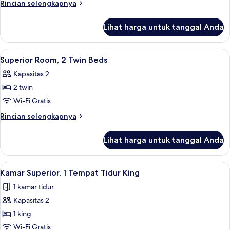
Room,
Rincian
Rincian selengkapnya
1
lebih
lanjut
King
Lihat harga untuk tanggal Anda
untuk
Bed
Superior
Room,
Lihat
Minibar, brankas, meja kerja, dan setri
5
1
Superior Room, 2 Twin Beds
semua
King
Kapasitas 2
Bed
foto
2 twin
untuk
Superior
Wi-Fi Gratis
Room,
Rincian
Rincian selengkapnya
2
lebih
lanjut
Twin
Lihat harga untuk tanggal Anda
untuk
Beds
Superior
Room,
Lihat
Minibar, brankas, meja kerja, dan setri
5
2
Kamar Superior, 1 Tempat Tidur King
semua
Twin
1 kamar tidur
Beds
foto
Kapasitas 2
untuk
Kamar
1 king
Superior,
Wi-Fi Gratis