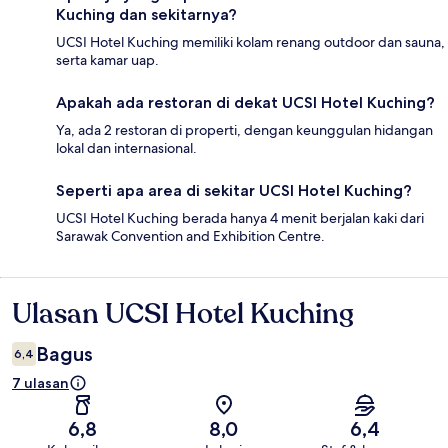
Kuching dan sekitarnya?
UCSI Hotel Kuching memiliki kolam renang outdoor dan sauna,
serta kamar uap.
Apakah ada restoran di dekat UCSI Hotel Kuching?
Ya, ada 2 restoran di properti, dengan keunggulan hidangan
lokal dan internasional.
Seperti apa area di sekitar UCSI Hotel Kuching?
UCSI Hotel Kuching berada hanya 4 menit berjalan kaki dari
Sarawak Convention and Exhibition Centre.
Ulasan UCSI Hotel Kuching
Ulasan
Bagus
6,4
7 ulasan
6,8
8,0
6,4