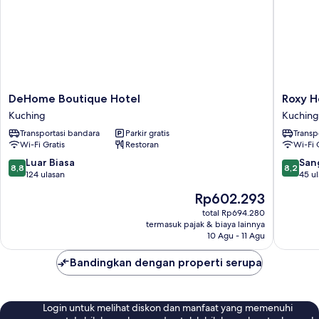
DeHome
Roxy
DeHome Boutique Hotel
Roxy H
Boutique
Hotel
Kuching
Kuching
Hotel
3rd
Transportasi bandara
Parkir gratis
Transp
Kuching
Mile
Wi-Fi Gratis
Restoran
Wi-Fi 
Kuching
8.8
8.2
Luar Biasa
San
8,8
8,2
dari
dari
124 ulasan
45 u
10,
10,
Harga
Rp602.293
Luar
Sangat
sekarang
Biasa,
Baik,
total Rp694.280
Rp602.293
termasuk pajak & biaya lainnya
124
45
10 Agu - 11 Agu
ulasan
ulasan
Bandingkan dengan properti serupa
Login untuk melihat diskon dan manfaat yang memenuhi