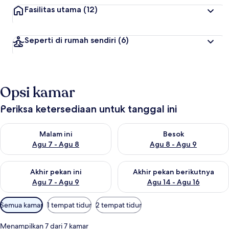
Fasilitas utama
(12)
Seperti di rumah sendiri
(6)
Opsi kamar
Periksa ketersediaan untuk tanggal ini
Periksa ketersediaan untuk malam ini Agu 7 - Agu 8
Periksa ketersediaan untuk be
Malam ini
Besok
Agu 7 - Agu 8
Agu 8 - Agu 9
Periksa ketersediaan untuk akhir pekan ini Agu 7 - Agu 9
Periksa ketersediaan untuk ak
Akhir pekan ini
Akhir pekan berikutnya
Agu 7 - Agu 9
Agu 14 - Agu 16
Filter
Semua kamar
1 tempat tidur
2 tempat tidur
tersedia
untuk
Menampilkan 7 dari 7 kamar