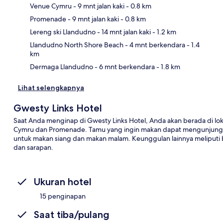
Venue Cymru
- 9 mnt jalan kaki
- 0.8 km
Promenade
- 9 mnt jalan kaki
- 0.8 km
Pet
Lereng ski Llandudno
- 14 mnt jalan kaki
- 1.2 km
Llandudno North Shore Beach
- 4 mnt berkendara
- 1.4
km
Dermaga Llandudno
- 6 mnt berkendara
- 1.8 km
Lihat selengkapnya
Gwesty Links Hotel
Saat Anda menginap di Gwesty Links Hotel, Anda akan berada di lokas
Cymru dan Promenade. Tamu yang ingin makan dapat mengunjungi 
untuk makan siang dan makan malam. Keunggulan lainnya meliputi ba
dan sarapan.
Ukuran hotel
15 penginapan
Saat tiba/pulang