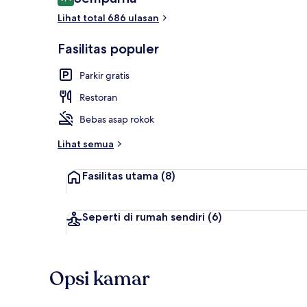
9,4 dari 10
Lihat total 686 ulasan
Teras/patio
Fasilitas populer
Parkir gratis
Restoran
Bebas asap rokok
Lihat semua
Fasilitas utama
(8)
Seperti di rumah sendiri
(6)
Opsi kamar