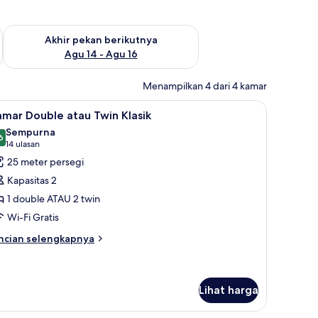
n ini Agu 7 - Agu 9
Periksa ketersediaan untuk akhir pekan berikutnya Agu 14 - A
Akhir pekan berikutnya
Agu 14 - Agu 16
Menampilkan 4 dari 4 kamar
rja, setrika/meja setrika, dan Wi-Fi gratis
ihat
1 kamar tidur, meja kerja, setrika/meja setrika,
5
mar Double atau Twin Klasik
emua
Sempurna
oto
6
9,6 dari 10
(14
14 ulasan
ntuk
ulasan)
25 meter persegi
amar
Kapasitas 2
ouble
1 double ATAU 2 twin
tau
Wi-Fi Gratis
win
asik
ncian
ncian selengkapnya
bih
njut
tuk
amar
Lihat harga
uble
au