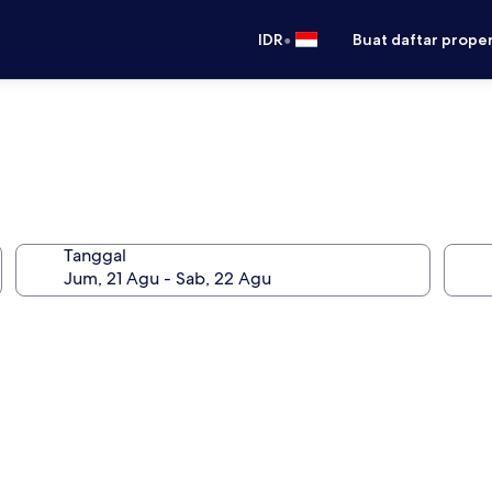
•
IDR
Buat daftar prope
Tanggal