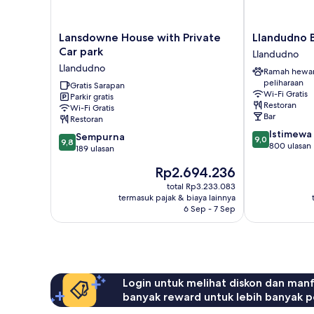
Lansdowne
Llandudno
Lansdowne House with Private
Llandudno 
House
Bay
Car park
Llandudno
with
Hotel
Llandudno
Ramah hewa
Private
Llandudno
peliharaan
Car
Gratis Sarapan
Wi-Fi Gratis
Parkir gratis
park
Restoran
Wi-Fi Gratis
Llandudno
Bar
Restoran
9.0
Istimewa
9.8
Sempurna
9,0
9,8
dari
800 ulasan
dari
189 ulasan
10,
10,
Harga
Rp2.694.236
Istimewa,
Sempurna,
sekarang
800
189
total Rp3.233.083
Rp2.694.236
ulasan
termasuk pajak & biaya lainnya
ulasan
6 Sep - 7 Sep
Login untuk melihat diskon dan man
banyak reward untuk lebih banyak p