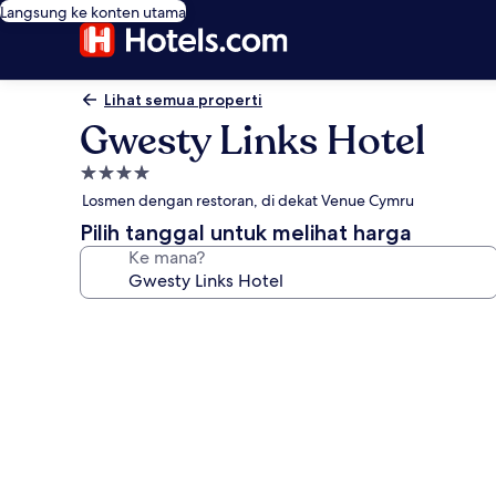
Langsung ke konten utama
Lihat semua properti
Gwesty Links Hotel
Properti
bintang
Losmen dengan restoran, di dekat Venue Cymru
4.0
Pilih tanggal untuk melihat harga
Ke mana?
Galeri
foto
untuk
Gwesty
Links
Hotel