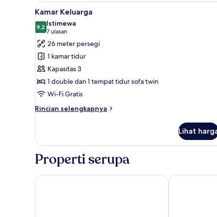
Lihat
Kamar Keluarga | 1 kamar tidur,
5
Kamar Keluarga
semua
Istimewa
foto
9,2
9,2 dari 10
(7
7 ulasan
untuk
ulasan)
26 meter persegi
Kamar
1 kamar tidur
Keluarga
Kapasitas 3
1 double dan 1 tempat tidur sofa twin
Wi-Fi Gratis
Rincian
Rincian selengkapnya
lebih
lanjut
Lihat harg
untuk
Kamar
Keluarga
Properti serupa
Lansdowne House with Private Car park
Llandudno Ba