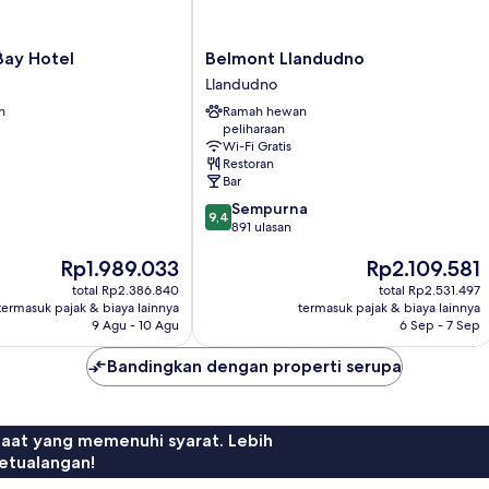
Belmont
Bay Hotel
Belmont Llandudno
Llandudno
Llandudno
Llandudno
n
Ramah hewan
peliharaan
Wi-Fi Gratis
Restoran
Bar
9.4
Sempurna
9,4
dari
891 ulasan
10,
Harga
Harga
Rp1.989.033
Rp2.109.581
Sempurna,
sekarang
sekarang
891
total Rp2.386.840
total Rp2.531.497
Rp1.989.033
Rp2.109.581
ulasan
termasuk pajak & biaya lainnya
termasuk pajak & biaya lainnya
9 Agu - 10 Agu
6 Sep - 7 Sep
Bandingkan dengan properti serupa
faat yang memenuhi syarat. Lebih
etualangan!