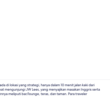
Melayani ma
 di lokasi yang strategi, hanya dalam 10 menit jalan kaki dari
t mengunjungi JW Lees, yang menyajikan masakan Inggris serta
ya meliputi bar/lounge, teras, dan taman. Para traveler
Bagian depa