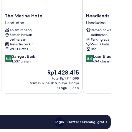
The
Headlands
The Marine Hotel
Headlands Hotel
Marine
Hotel
Llandudno
Llandudno
Hotel
Llandudno
Kolam renang
Ramah hewan
Llandudno
Ramah hewan
peliharaan
peliharaan
Parkir gratis
Tersedia parkir
Wi-Fi Gratis
Wi-Fi Gratis
Bar
8.0
8.6
Sangat Baik
Luar Biasa
8,0
8,6
dari
dari
1.537 ulasan
694 ulasan
10,
10,
Harga
H
Rp1.428.415
R
Sangat
Luar
sekarang
s
Baik,
Biasa,
total Rp1.714.098
Rp1.428.415
Rp
1.537
694
termasuk pajak & biaya lainnya
termasuk paj
ulasan
ulasan
31 Agu - 1 Sep
Login
Daftar sekarang, gratis