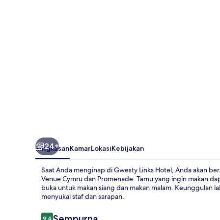
24+
Ringkasan
Kamar
Lokasi
Kebijakan
Saat Anda menginap di Gwesty Links Hotel, Anda akan berada
Venue Cymru dan Promenade. Tamu yang ingin makan dapa
buka untuk makan siang dan makan malam. Keunggulan lainn
menyukai staf dan sarapan.
Ulasan
Sempurna
9,4