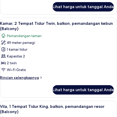
pemandangan
lanjut
Lihat harga untuk tanggal Anda
untuk
kolam
Kamar,
renang
2
Lihat
Seprai premium, selimut bulu angsa, b
(Balcony)
9
Tempat
Kamar, 2 Tempat Tidur Twin, balkon, pemandangan kebun
semua
Tidur
(Balcony)
Twin,
foto
Pemandangan taman
balkon,
untuk
pemandangan
49 meter persegi
Kamar,
kolam
1 kamar tidur
2
renang
(Balcony)
Tempat
Kapasitas 2
Tidur
2 twin
Twin,
Wi-Fi Gratis
balkon,
Rincian
Rincian selengkapnya
pemandangan
lebih
kebun
lanjut
Lihat harga untuk tanggal Anda
untuk
(Balcony)
Kamar,
2
Lihat
Vila, 1 Tempat Tidur King, balkon, pe
9
Tempat
Vila, 1 Tempat Tidur King, balkon, pemandangan resor
semua
Tidur
(Balcony)
Twin,
foto