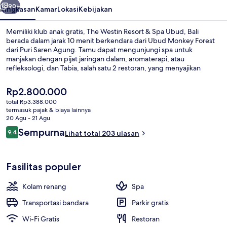
Ubud,
90+
Ringkasan
Kamar
Lokasi
Kebijakan
Bali
Memiliki klub anak gratis, The Westin Resort & Spa Ubud, Bali
berada dalam jarak 10 menit berkendara dari Ubud Monkey Forest
dari Puri Saren Agung. Tamu dapat mengunjungi spa untuk
manjakan dengan pijat jaringan dalam, aromaterapi, atau
refleksologi, dan Tabia, salah satu 2 restoran, yang menyajikan
hidangan lokal dan internasional serta buka untuk sarapan dan
makan malam. Keunggulan lain di hotel mewah ini meliputi 2 kolam
Harga
Rp2.800.000
renang outdoor, bar tepi kolam renang, dan pusat kebugaran 24
saat
total Rp3.388.000
jam. Para traveler menyukai staf.
ini
termasuk pajak & biaya lainnya
2 kolam renang outdoor, dengan cab
Rp2.800.000
20 Agu - 21 Agu
Ulasan
Sempurna
9,4
Lihat total 203 ulasan
9,4 dari 10
Fasilitas populer
Kolam renang
Spa
Transportasi bandara
Parkir gratis
Wi-Fi Gratis
Restoran