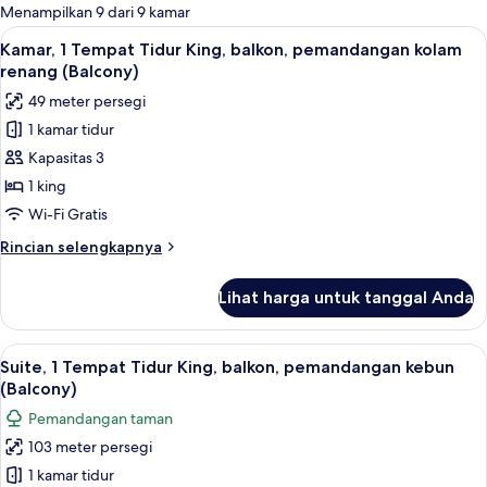
untuk
Menampilkan 9 dari 9 kamar
kamar
Lihat
Seprai premium, selimut bulu angsa, b
11
Kamar, 1 Tempat Tidur King, balkon, pemandangan kolam
semua
renang (Balcony)
foto
49 meter persegi
untuk
1 kamar tidur
Kamar,
Kapasitas 3
1
Tempat
1 king
Tidur
Wi-Fi Gratis
King,
Rincian
Rincian selengkapnya
balkon,
lebih
pemandangan
lanjut
Lihat harga untuk tanggal Anda
untuk
kolam
Kamar,
renang
1
Lihat
Suite, 1 Tempat Tidur King, balkon, p
(Balcony)
11
Tempat
Suite, 1 Tempat Tidur King, balkon, pemandangan kebun
semua
Tidur
(Balcony)
King,
foto
Pemandangan taman
balkon,
untuk
pemandangan
103 meter persegi
Suite,
kolam
1 kamar tidur
1
renang