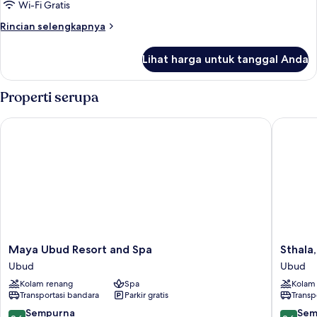
Twin,
Wi-Fi Gratis
balkon,
Rincian
Rincian selengkapnya
pemandangan
lebih
kebun
lanjut
Lihat harga untuk tanggal Anda
untuk
(Balcony)
Suite,
2
Properti serupa
Tempat
Tidur
Maya Ubud Resort and Spa
Sthala, A
Twin,
balkon,
pemandangan
kebun
(Balcony)
Maya
Sthala,
Maya Ubud Resort and Spa
Sthala,
Ubud
A
Ubud
Ubud
Resort
Tribute
Kolam renang
Spa
Kolam
and
Portfolio
Transportasi bandara
Parkir gratis
Transp
Spa
Hotel,
Ubud
Ubud
9.6
9.6
Sempurna
Sem