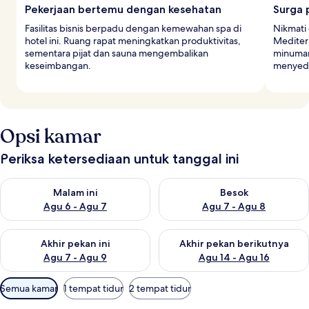
Pekerjaan bertemu dengan kesehatan
Surga 
Fasilitas bisnis berpadu dengan kemewahan spa di
Nikmati
hotel ini. Ruang rapat meningkatkan produktivitas,
Meditera
sementara pijat dan sauna mengembalikan
minuman
keseimbangan.
menyedi
Opsi kamar
Periksa ketersediaan untuk tanggal ini
Periksa ketersediaan untuk malam ini Agu 6 - Agu 7
Periksa ketersediaan untuk be
Malam ini
Besok
Agu 6 - Agu 7
Agu 7 - Agu 8
Periksa ketersediaan untuk akhir pekan ini Agu 7 - Agu 9
Periksa ketersediaan untuk ak
Akhir pekan ini
Akhir pekan berikutnya
Agu 7 - Agu 9
Agu 14 - Agu 16
Filter
Semua kamar
1 tempat tidur
2 tempat tidur
tersedia