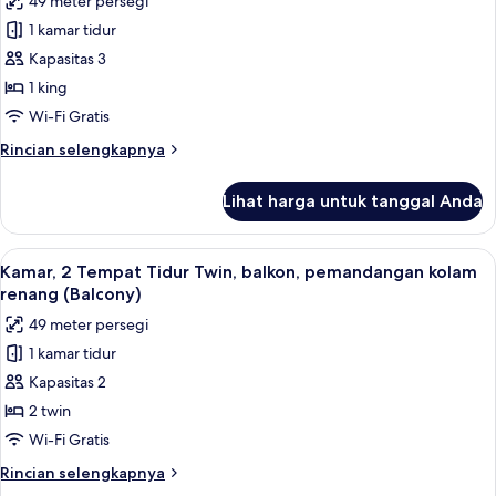
49 meter persegi
Kamar,
kebun
1 kamar tidur
1
(Balcony)
Tempat
Kapasitas 3
Tidur
1 king
King,
Wi-Fi Gratis
balkon,
Rincian
Rincian selengkapnya
pemandangan
lebih
kebun
lanjut
Lihat harga untuk tanggal Anda
untuk
(Balcony)
Kamar,
1
Lihat
Seprai premium, selimut bulu angsa, b
10
Tempat
Kamar, 2 Tempat Tidur Twin, balkon, pemandangan kolam
semua
Tidur
renang (Balcony)
King,
foto
49 meter persegi
balkon,
untuk
pemandangan
1 kamar tidur
Kamar,
kebun
Kapasitas 2
2
(Balcony)
Tempat
2 twin
Tidur
Wi-Fi Gratis
Twin,
Rincian
Rincian selengkapnya
balkon,
lebih