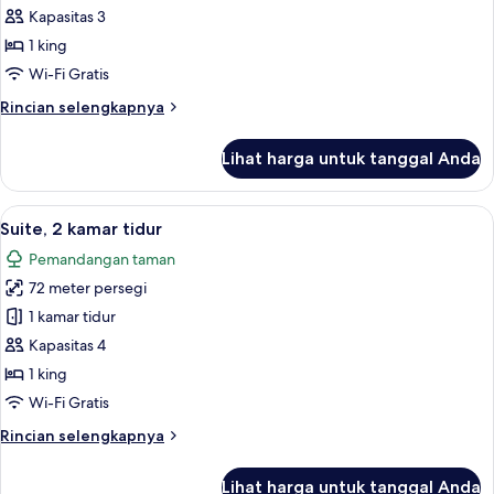
(Balcony)
Tempat
Kapasitas 3
Tidur
1 king
King,
Wi-Fi Gratis
balkon,
Rincian
Rincian selengkapnya
pemandangan
lebih
kebun
lanjut
Lihat harga untuk tanggal Anda
untuk
(Balcony)
Suite,
1
Lihat
Suite, 2 kamar tidur | Seprai premium,
13
Tempat
Suite, 2 kamar tidur
semua
Tidur
Pemandangan taman
King,
foto
balkon,
72 meter persegi
untuk
pemandangan
Suite,
1 kamar tidur
kebun
2
(Balcony)
Kapasitas 4
kamar
1 king
tidur
Wi-Fi Gratis
Rincian
Rincian selengkapnya
lebih
lanjut
Lihat harga untuk tanggal Anda
untuk