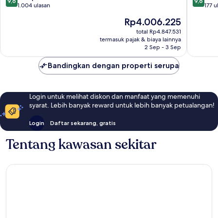
9,6
9,6
Bali
dari
dari
1.004 ulasan
177 u
Ubud
10,
10,
Harga
Rp4.006.225
Sempurna,
Sempur
sekarang
1.004
177
total Rp4.847.531
Rp4.006.225
termasuk pajak & biaya lainnya
ulasan
ulasan
2 Sep - 3 Sep
Bandingkan dengan properti serupa
Login untuk melihat diskon dan manfaat yang memenuhi
syarat. Lebih banyak reward untuk lebih banyak petualangan!
Login
Daftar sekarang, gratis
Tentang kawasan sekitar