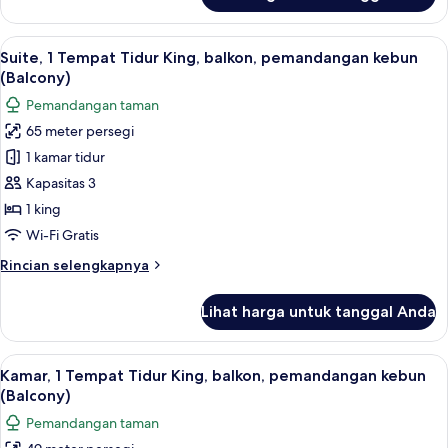
Suite,
2
Lihat
Seprai premium, selimut bulu angsa, b
10
kamar
Suite, 1 Tempat Tidur King, balkon, pemandangan kebun
semua
tidur
(Balcony)
foto
Pemandangan taman
untuk
65 meter persegi
Suite,
1 kamar tidur
1
Tempat
Kapasitas 3
Tidur
1 king
King,
Wi-Fi Gratis
balkon,
Rincian
Rincian selengkapnya
pemandangan
lebih
kebun
lanjut
Lihat harga untuk tanggal Anda
untuk
(Balcony)
Suite,
1
Lihat
Seprai premium, selimut bulu angsa, b
11
Tempat
Kamar, 1 Tempat Tidur King, balkon, pemandangan kebun
semua
Tidur
(Balcony)
King,
foto
Pemandangan taman
balkon,
untuk
pemandangan