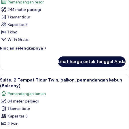
Pemandangan resor
balkon,
untuk
pemandangan
244 meter persegi
Vila,
kebun
1 kamar tidur
1
(Balcony)
Tempat
Kapasitas 3
Tidur
1 king
King,
Wi-Fi Gratis
balkon,
Rincian
Rincian selengkapnya
pemandangan
lebih
resor
lanjut
Lihat harga untuk tanggal Anda
untuk
(Balcony)
Vila,
1
Lihat
Suite, 2 Tempat Tidur Twin, balkon, 
10
Tempat
Suite, 2 Tempat Tidur Twin, balkon, pemandangan kebun
semua
Tidur
(Balcony)
King,
foto
Pemandangan taman
balkon,
untuk
pemandangan
84 meter persegi
Suite,
resor
1 kamar tidur
2
(Balcony)
Tempat
Kapasitas 3
Tidur
2 twin