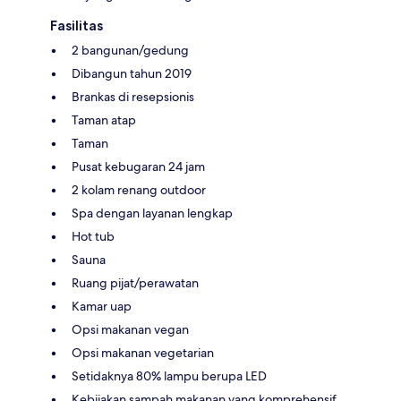
Fasilitas
2 bangunan/gedung
Dibangun tahun 2019
Brankas di resepsionis
Taman atap
Taman
Pusat kebugaran 24 jam
2 kolam renang outdoor
Spa dengan layanan lengkap
Hot tub
Sauna
Ruang pijat/perawatan
Kamar uap
Opsi makanan vegan
Opsi makanan vegetarian
Setidaknya 80% lampu berupa LED
Kebijakan sampah makanan yang komprehensif