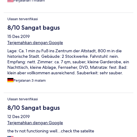
Perjalanan 1 malam
Ulasan terverifikasi
8/10 Sangat bagus
15 Des 2019
Terjemahkan dengan Google
Lage: Ca. 1 min zu Fuß ins Zentrum der Altstadt, 800 m in die
historische Stadt. Gebäude: 2 Stockwerke. Fahrstuhl: nein.
Empfang: nett. Zimmer: ca. 7 qm, sauber, kleine Garderobe, ein
Nachttisch, kleine Ablage, Fernseher, DVD, Matratze: fest .Bad:
klein aber vollkommen ausreichend. Sauberkeit: sehr sauber.
Essenraum: nein: Food street in der Nähe. WLan: gut, gratis.
Perjalanan 3 malam
Fazit. Zwar enges Zimmer. Zum Übernachten und Ausruhen
bestens geeignet. Kostenloser Shuttle zum Busbahnhof. Kaffee
und Tee gratis zur Selbstbedienung, heißes Wasser aus
Ulasan terverifikasi
Spender
8/10 Sangat bagus
12 Des 2019
Terjemahkan dengan Google
the tv not functioning well...check the satelite