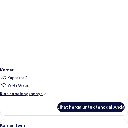
Kamar
Kapasitas 2
Wi-Fi Gratis
Rincian
Rincian selengkapnya
lebih
lanjut
Lihat harga untuk tanggal Anda
untuk
Kamar
Lihat
Kamar Twin | Meja kerja, setrika/meja s
5
Kamar Twin