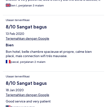
doesn't stop sunlight from coming in. The communal
tien l, perjalanan 3 malam
area/walkway is a bit messy though as they scattered things
around. They even provide free transfer to/from Melaka central
bus station. Overall it's a good stay for a budget place
Ulasan terverifikasi
8/10 Sangat bagus
13 Feb 2020
Terjemahkan dengan Google
Bien
Bon hotel, belle chambre spacieuse et propre, calme bien
placé, mais connection wifi trés mauvaise.
pascal, perjalanan 2 malam
Ulasan terverifikasi
8/10 Sangat bagus
18 Jan 2020
Terjemahkan dengan Google
Good service and very patient