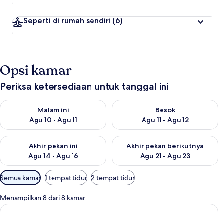
Seperti di rumah sendiri
(6)
Opsi kamar
Periksa ketersediaan untuk tanggal ini
Periksa ketersediaan untuk malam ini Agu 10 - Agu 11
Periksa ketersediaan untuk be
Malam ini
Besok
Agu 10 - Agu 11
Agu 11 - Agu 12
Periksa ketersediaan untuk akhir pekan ini Agu 14 - Agu 16
Periksa ketersediaan untuk ak
Akhir pekan ini
Akhir pekan berikutnya
Agu 14 - Agu 16
Agu 21 - Agu 23
Filter
Semua kamar
1 tempat tidur
2 tempat tidur
tersedia
untuk
Menampilkan 8 dari 8 kamar
kamar