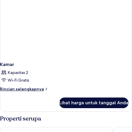
Kamar
Kapasitas 2
Wi-Fi Gratis
Rincian
Rincian selengkapnya
lebih
lanjut
Lihat harga untuk tanggal Anda
untuk
Kamar
Properti serupa
Prima Hotel Melaka
TF River