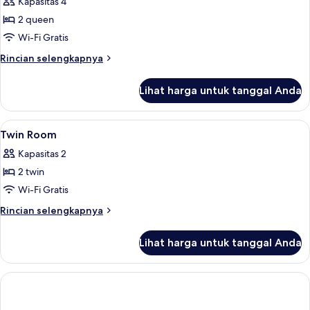
Kapasitas 4
foto
2 queen
untuk
Kamar
Wi-Fi Gratis
Quadruple
Rincian
Rincian selengkapnya
lebih
lanjut
Lihat harga untuk tanggal Anda
untuk
Kamar
Quadruple
Lihat
Meja kerja, setrika/meja setrika, dan Wi
9
Twin Room
semua
Kapasitas 2
foto
2 twin
untuk
Twin
Wi-Fi Gratis
Room
Rincian
Rincian selengkapnya
lebih
lanjut
Lihat harga untuk tanggal Anda
untuk
Twin
Room