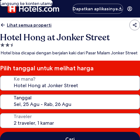
Langsung ke konten utama
Dapatkan aplikasinya
Lihat semua properti
Hotel Hong at Jonker Street
Properti
bintang
Hotel bisa dicapai dengan berjalan kaki dari Pasar Malam Jonker Street
2.5
Pilih tanggal untuk melihat harga
Ke mana?
Tanggal
Traveler
Cari