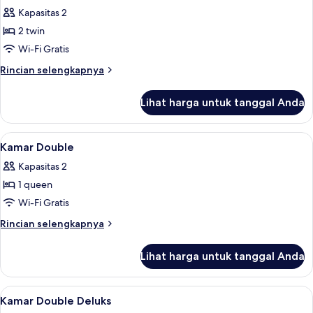
semua
Kapasitas 2
foto
2 twin
untuk
Kamar
Wi-Fi Gratis
Twin
Rincian
Rincian selengkapnya
lebih
lanjut
Lihat harga untuk tanggal Anda
untuk
Kamar
Twin
Lihat
Kamar Double | Meja kerja, setrika/meja
7
Kamar Double
semua
Kapasitas 2
foto
1 queen
untuk
Kamar
Wi-Fi Gratis
Double
Rincian
Rincian selengkapnya
lebih
lanjut
Lihat harga untuk tanggal Anda
untuk
Kamar
Double
Lihat
Kamar Double Deluks | Meja kerja, setr
6
Kamar Double Deluks
semua