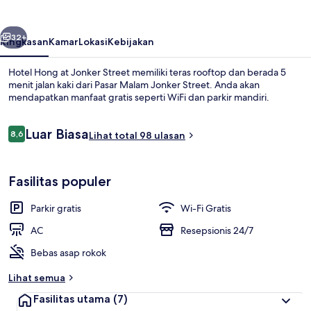
Jonker
Street
belumnya
Berikutnya
32+
Ringkasan
Kamar
Lokasi
Kebijakan
Hotel Hong at Jonker Street memiliki teras rooftop dan berada 5
menit jalan kaki dari Pasar Malam Jonker Street. Anda akan
mendapatkan manfaat gratis seperti WiFi dan parkir mandiri.
Ulasan
Luar Biasa
8,6
Lihat total 98 ulasan
8,6 dari 10
Fasilitas populer
Kamar Twin | Meja kerja, setrika/meja s
Parkir gratis
Wi-Fi Gratis
AC
Resepsionis 24/7
Bebas asap rokok
Lihat semua
Fasilitas utama
(7)