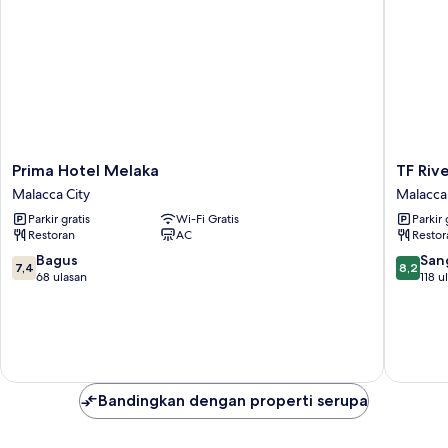
Prima
TF
Prima Hotel Melaka
TF Riv
Hotel
Riversid
Malacca City
Malacca 
Melaka
Hotel
Parkir gratis
Wi-Fi Gratis
Parkir 
Malacca
Malacca
Restoran
AC
Restor
City
City
7.4
8.2
Bagus
San
7,4
8,2
dari
dari
68 ulasan
118 u
10,
10,
Bagus,
Sangat
68
Baik,
ulasan
118
ulasan
Bandingkan dengan properti serupa