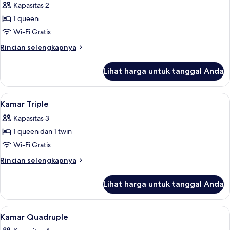
Kapasitas 2
foto
1 queen
untuk
Kamar
Wi-Fi Gratis
Double
Rincian
Rincian selengkapnya
Deluks
lebih
lanjut
Lihat harga untuk tanggal Anda
untuk
Kamar
Double
Lihat
Kamar Triple | Meja kerja, setrika/meja 
5
Deluks
Kamar Triple
semua
Kapasitas 3
foto
1 queen dan 1 twin
untuk
Kamar
Wi-Fi Gratis
Triple
Rincian
Rincian selengkapnya
lebih
lanjut
Lihat harga untuk tanggal Anda
untuk
Kamar
Triple
Lihat
Kamar Quadruple | Meja kerja, setrika/
6
Kamar Quadruple
semua