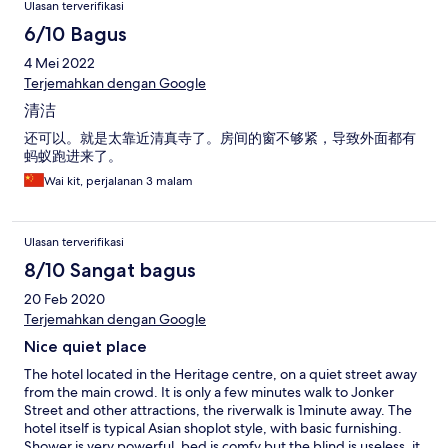
Ulasan terverifikasi
6/10 Bagus
4 Mei 2022
Terjemahkan dengan Google
清洁
还可以。就是太靠近清真寺了。房间的窗不够紧，导致外面都有
蚂蚁跑进来了。
Wai kit, perjalanan 3 malam
Ulasan terverifikasi
8/10 Sangat bagus
20 Feb 2020
Terjemahkan dengan Google
Nice quiet place
The hotel located in the Heritage centre, on a quiet street away
from the main crowd. It is only a few minutes walk to Jonker
Street and other attractions, the riverwalk is 1minute away. The
hotel itself is typical Asian shoplot style, with basic furnishing.
Shower is very powerful, bed is comfy but the blind is useless, it