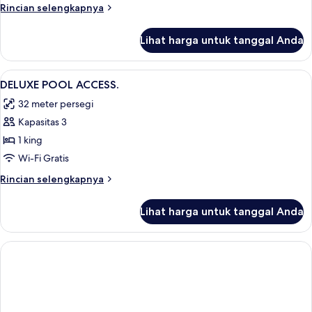
Rincian
Rincian selengkapnya
lebih
lanjut
Lihat harga untuk tanggal Anda
untuk
DOUBLE
DELUXE
Lihat
Seprai premium, bantalan ekstra lemb
1
DELUXE POOL ACCESS.
semua
32 meter persegi
foto
Kapasitas 3
untuk
DELUXE
1 king
POOL
Wi-Fi Gratis
ACCESS.
Rincian
Rincian selengkapnya
lebih
lanjut
Lihat harga untuk tanggal Anda
untuk
DELUXE
POOL
ACCESS.