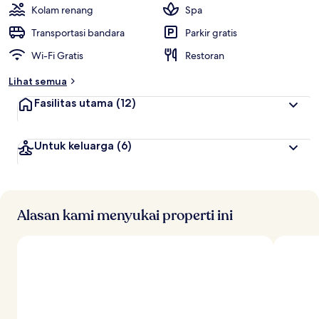
i
Kolam renang
Spa
t
Transportasi bandara
Parkir gratis
e
Wi-Fi Gratis
Restoran
r
b
Lihat semua
a
i
Fasilitas utama
(12)
k
o
Untuk keluarga
(6)
l
e
h
t
r
Alasan kami menyukai properti ini
a
v
e
l
e
r