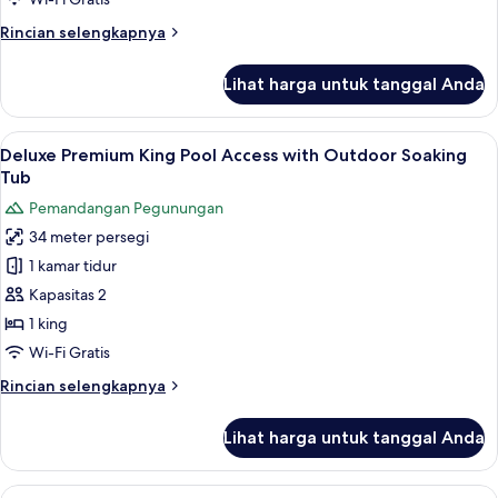
Tidur
Rincian
Rincian selengkapnya
King,
lebih
hot
lanjut
Lihat harga untuk tanggal Anda
tub
untuk
Kamar
Premium,
Lihat
Deluxe Premium King Pool Access with
7
1
Deluxe Premium King Pool Access with Outdoor Soaking
semua
Tempat
Tub
Tidur
foto
Pemandangan Pegunungan
King,
untuk
hot
34 meter persegi
Deluxe
tub
1 kamar tidur
Premium
King
Kapasitas 2
Pool
1 king
Access
Wi-Fi Gratis
with
Rincian
Rincian selengkapnya
Outdoor
lebih
Soaking
lanjut
Lihat harga untuk tanggal Anda
untuk
Tub
Deluxe
Premium
Lihat
Sutera Garden Villa with Private Pool 