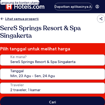
Langsung ke konten utama
Dapatkan aplikasinya
Lihat semua properti
SereS Springs Resort & Spa
Singakerta
Pilih tanggal untuk melihat harga
Ke mana?
Tanggal
Traveler
Cari