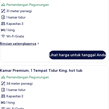
semua
Tempat
Pemandangan Pegunungan
Tidur
foto
King
31 meter persegi
untuk
(Rice
Kamar
1 kamar tidur
Field
Deluks,
View)
Kapasitas 3
1
1 king
Tempat
Wi-Fi Gratis
Tidur
Rincian
Rincian selengkapnya
King,
lebih
akses
lanjut
Lihat harga untuk tanggal Anda
ke
untuk
Kamar
kolam
Deluks,
Lihat
Kamar Premium, 1 Tempat Tidur King, h
renang
7
1
Kamar Premium, 1 Tempat Tidur King, hot tub
semua
Tempat
Pemandangan Pegunungan
Tidur
foto
King,
34 meter persegi
untuk
akses
Kamar
1 kamar tidur
ke
Premium,
kolam
Kapasitas 2
renang
1
1 king
Tempat
Wi-Fi Gratis