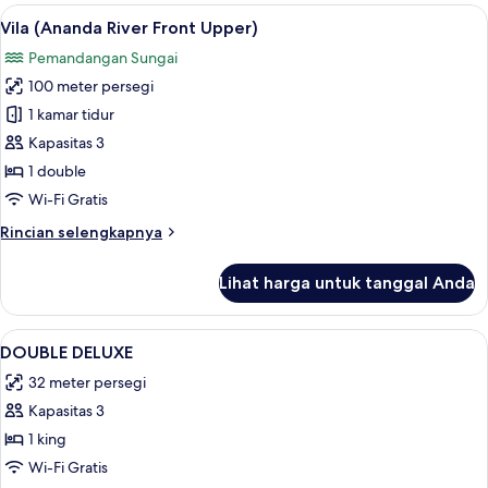
(Ananda
Lihat
Seprai premium, bantalan ekstra lemb
3
River
Vila (Ananda River Front Upper)
semua
Front
Pemandangan Sungai
Lower)
foto
100 meter persegi
untuk
Vila
1 kamar tidur
(Ananda
Kapasitas 3
River
1 double
Front
Wi-Fi Gratis
Upper)
Rincian
Rincian selengkapnya
lebih
lanjut
Lihat harga untuk tanggal Anda
untuk
Vila
(Ananda
Lihat
Seprai premium, bantalan ekstra lemb
1
River
DOUBLE DELUXE
semua
Front
32 meter persegi
Upper)
foto
Kapasitas 3
untuk
DOUBLE
1 king
DELUXE
Wi-Fi Gratis