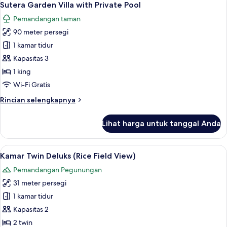
8
King
Sutera Garden Villa with Private Pool
semua
Pool
Pemandangan taman
Access
foto
with
90 meter persegi
untuk
Outdoor
Sutera
1 kamar tidur
Soaking
Garden
Tub
Kapasitas 3
Villa
1 king
with
Wi-Fi Gratis
Private
Rincian
Rincian selengkapnya
Pool
lebih
lanjut
Lihat harga untuk tanggal Anda
untuk
Sutera
Garden
Lihat
Kamar Twin Deluks (Rice Field View) |
6
Villa
Kamar Twin Deluks (Rice Field View)
semua
with
Pemandangan Pegunungan
Private
foto
Pool
31 meter persegi
untuk
Kamar
1 kamar tidur
Twin
Kapasitas 2
Deluks
2 twin