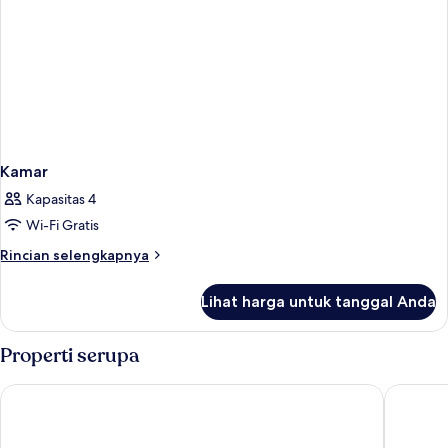
Kamar
Kapasitas 4
Wi-Fi Gratis
Rincian
Rincian selengkapnya
lebih
lanjut
Lihat harga untuk tanggal Anda
untuk
Kamar
Properti serupa
Element by Marriott Bali Ubud
The Hav