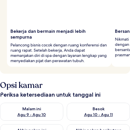
Bekerja dan bermain menjadi lebih
Bersan
sempurna
Nikmati 
dengan 
Pelancong bisnis cocok dengan ruang konferensi dan
bersanta
ruang rapat. Setelah bekerja, Anda dapat
prasman
memanjakan diri di spa dengan layanan lengkap yang
menyediakan pijat dan perawatan tubuh.
Opsi kamar
Periksa ketersediaan untuk tanggal ini
Periksa ketersediaan untuk malam ini Agu 9 - Agu 10
Periksa ketersediaan untuk be
Malam ini
Besok
Agu 9 - Agu 10
Agu 10 - Agu 11
Periksa ketersediaan untuk akhir pekan ini Agu 14 - Agu 16
Periksa ketersediaan untuk ak