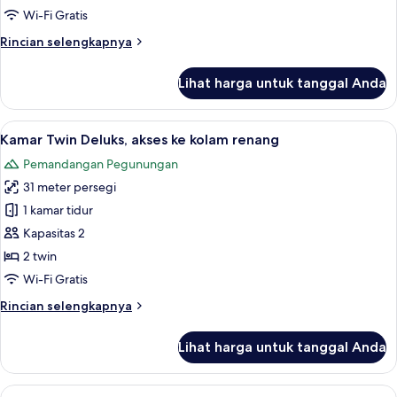
(Rice
Wi-Fi Gratis
Field
Rincian
Rincian selengkapnya
View)
lebih
lanjut
Lihat harga untuk tanggal Anda
untuk
Kamar
Twin
Lihat
Kamar Twin Deluks, akses ke kolam ren
6
Deluks
Kamar Twin Deluks, akses ke kolam renang
semua
(Rice
Pemandangan Pegunungan
Field
foto
View)
31 meter persegi
untuk
Kamar
1 kamar tidur
Twin
Kapasitas 2
Deluks,
2 twin
akses
Wi-Fi Gratis
ke
Rincian
Rincian selengkapnya
kolam
lebih
renang
lanjut
Lihat harga untuk tanggal Anda
untuk
Kamar
Twin
Lihat
Seprai premium, bantalan ekstra lemb