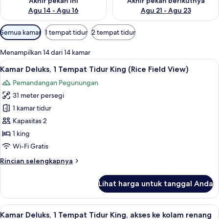
Akhir pekan ini
Akhir pekan berikutnya
Agu 14 - Agu 16
Agu 21 - Agu 23
Filter
Semua kamar
1 tempat tidur
2 tempat tidur
tersedia
untuk
Menampilkan 14 dari 14 kamar
kamar
Lihat
Seprai premium, bantalan ekstra lemb
4
Kamar Deluks, 1 Tempat Tidur King (Rice Field View)
semua
Pemandangan Pegunungan
foto
31 meter persegi
untuk
Kamar
1 kamar tidur
Deluks,
Kapasitas 2
1
1 king
Tempat
Wi-Fi Gratis
Tidur
Rincian
Rincian selengkapnya
King
lebih
(Rice
lanjut
Lihat harga untuk tanggal Anda
Field
untuk
Kamar
View)
Deluks,
Lihat
Seprai premium, bantalan ekstra lemb
5
1
Kamar Deluks, 1 Tempat Tidur King, akses ke kolam renang