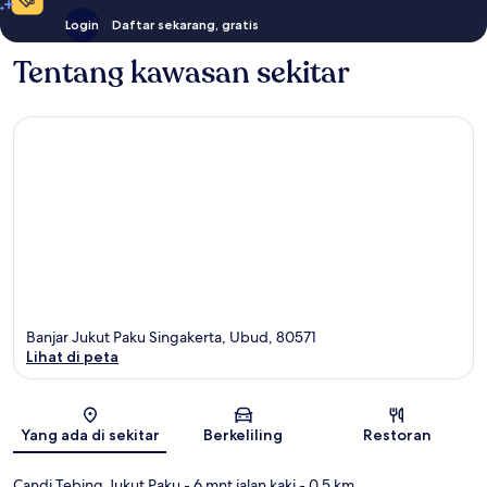
Login
Daftar sekarang, gratis
Tentang kawasan sekitar
Banjar Jukut Paku Singakerta, Ubud, 80571
Lihat di peta
Peta
Yang ada di sekitar
Berkeliling
Restoran
Candi Tebing Jukut Paku
- 6 mnt jalan kaki
- 0.5 km