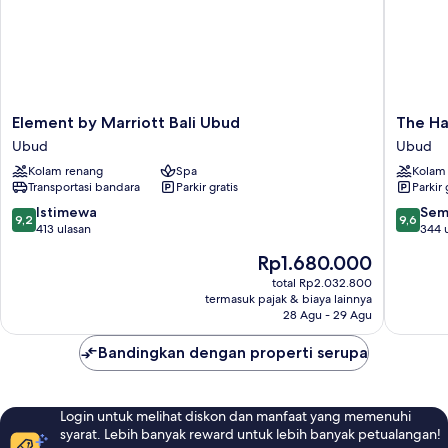
Element
The
Element by Marriott Bali Ubud
The Ha
by
Hava
Ubud
Ubud
Marriott
Ubud
Kolam renang
Spa
Kolam
Bali
A
Transportasi bandara
Parkir gratis
Parkir 
Ubud
Praman
Ubud
Experie
9.2
9.6
Istimewa
Sem
9,2
9,6
Ubud
dari
dari
413 ulasan
344 
10,
10,
Harga
Rp1.680.000
Istimewa,
Sempur
sekarang
413
344
total Rp2.032.800
Rp1.680.000
termasuk pajak & biaya lainnya
ulasan
ulasan
28 Agu - 29 Agu
Bandingkan dengan properti serupa
Login untuk melihat diskon dan manfaat yang memenuhi
syarat. Lebih banyak reward untuk lebih banyak petualangan!