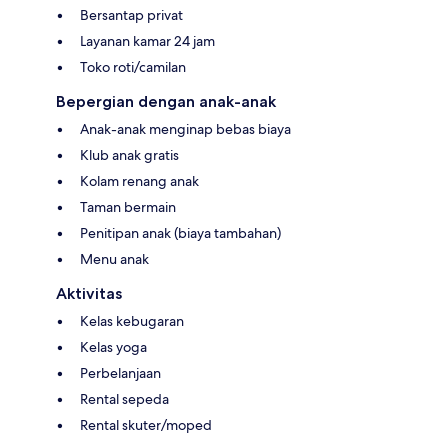
Bersantap privat
Layanan kamar 24 jam
Toko roti/camilan
Bepergian dengan anak-anak
Anak-anak menginap bebas biaya
Klub anak gratis
Kolam renang anak
Taman bermain
Penitipan anak (biaya tambahan)
Menu anak
Aktivitas
Kelas kebugaran
Kelas yoga
Perbelanjaan
Rental sepeda
Rental skuter/moped