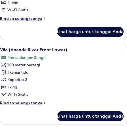
Pool
2 twin
Access
Wi-Fi Gratis
with
Rincian
Rincian selengkapnya
Outdoor
lebih
Soaking
lanjut
Lihat harga untuk tanggal Anda
untuk
Tub
Deluxe
Premium
Lihat
Vila (Ananda River Front Lower) | Sep
3
Twin
Vila (Ananda River Front Lower)
semua
Pool
Pemandangan Sungai
Access
foto
with
100 meter persegi
untuk
Outdoor
Vila
1 kamar tidur
Soaking
(Ananda
Tub
Kapasitas 3
River
1 king
Front
Wi-Fi Gratis
Lower)
Rincian
Rincian selengkapnya
lebih
lanjut
Lihat harga untuk tanggal Anda
untuk
Vila