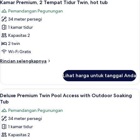
4
Deluks,
Kamar Premium, 2 Tempat Tidur Twin, hot tub
semua
akses
Pemandangan Pegunungan
ke
foto
kolam
34 meter persegi
untuk
renang
Kamar
1 kamar tidur
Premium,
Kapasitas 2
2
2 twin
Tempat
Wi-Fi Gratis
Tidur
Rincian
Rincian selengkapnya
Twin,
lebih
hot
lanjut
Lihat harga untuk tanggal Anda
tub
untuk
Kamar
Premium,
Lihat
Seprai premium, bantalan ekstra lemb
5
2
Deluxe Premium Twin Pool Access with Outdoor Soaking
semua
Tempat
Tub
Tidur
foto
Pemandangan Pegunungan
Twin,
untuk
hot
34 meter persegi
Deluxe
tub
1 kamar tidur
Premium
Twin
Kapasitas 2