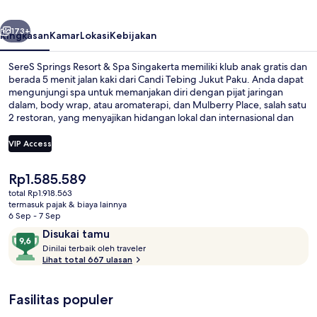
Spa
belumnya
Berikutnya
Singakerta
173+
Ringkasan
Kamar
Lokasi
Kebijakan
SereS Springs Resort & Spa Singakerta memiliki klub anak gratis dan
berada 5 menit jalan kaki dari Candi Tebing Jukut Paku. Anda dapat
mengunjungi spa untuk memanjakan diri dengan pijat jaringan
dalam, body wrap, atau aromaterapi, dan Mulberry Place, salah satu
2 restoran, yang menyajikan hidangan lokal dan internasional dan
buka untuk sarapan, makan siang, dan makan malam. Keunggulan
lain di hotel mewah ini meliputi 3 kolam renang outdoor, bar tepi
VIP Access
kolam renang, dan pusat kebugaran. Para traveler terkesan dengan
staf.
Harga
Rp1.585.589
3 kolam renang outdoor, dengan cab
saat
total Rp1.918.563
ini
termasuk pajak & biaya lainnya
Rp1.585.589
6 Sep - 7 Sep
Ulasan
9,6
Disukai tamu
D
dari
Dinilai terbaik oleh traveler
i
Lihat total 667 ulasan
10,
n
Disukai
i
tamu
Fasilitas populer
l
a