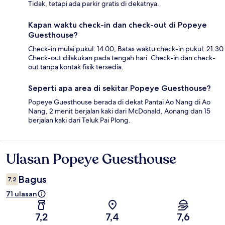
Tidak, tetapi ada parkir gratis di dekatnya.
Kapan waktu check-in dan check-out di Popeye
Guesthouse?
Check-in mulai pukul: 14.00; Batas waktu check-in pukul: 21.30.
Check-out dilakukan pada tengah hari. Check-in dan check-
out tanpa kontak fisik tersedia.
Seperti apa area di sekitar Popeye Guesthouse?
Popeye Guesthouse berada di dekat Pantai Ao Nang di Ao
Nang, 2 menit berjalan kaki dari McDonald, Aonang dan 15
berjalan kaki dari Teluk Pai Plong.
Ulasan Popeye Guesthouse
Ulasan
Bagus
7,2
71 ulasan
7,2
7,4
7,6