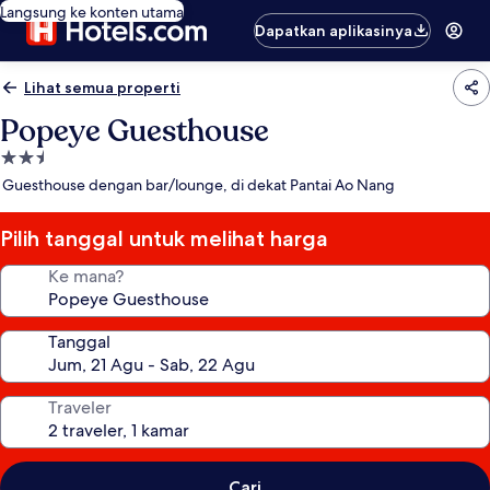
Langsung ke konten utama
Dapatkan aplikasinya
Lihat semua properti
Popeye Guesthouse
Properti
bintang
Guesthouse dengan bar/lounge, di dekat Pantai Ao Nang
2.5
Pilih tanggal untuk melihat harga
Ke mana?
Tanggal
Traveler
Cari