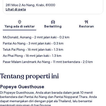
281 Moo 2 Ao Nang, Krabi, 81000
Lihat di peta
Peta
Yang ada di sekitar
Berkeliling
Restoran
McDonald, Aonang
- 2 mnt jalan kaki
- 0.2 km
Pantai Ao Nang
- 3 mnt jalan kaki
- 0.3 km
Teluk Pai Plong
- 16 mnt jalan kaki
- 1.3 km
Ao Phai Plong
- 16 mnt jalan kaki
- 1.3 km
Pasar Malam Landmark Ao Nang
- 11 mnt berkendara
- 2.0 km
Tentang properti ini
Popeye Guesthouse
Di Popeye Guesthouse, Anda akan berada dalam jarak 10 menit
berkendara dari Pantai Ao Nang dan Pantai Nopparat Thara. Anda
dapat memanjakan diri dengan pijat ala Thailand, lalu bersantai
menikmati minuman di bar/lounge.