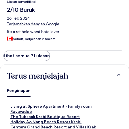
Ulasan terverifikasi
2/10 Buruk
26 Feb 2024
Terjemahkan dengan Google
It s a rat hole worst hotel ever
benoit, perjalanan 2 malam
Lihat semua 71 ulasan
Terus menjelajah
Penginapan
T
Living at Sphere Apartment - Family room
a
T
Rayavadee
u
a
T
The Tubkaak Krabi Boutique Resort
t
u
a
T
Holiday Ao Nang Beach Resort Krabi
a
t
u
a
T
Centara Grand Beach Resort and Villas Krabi