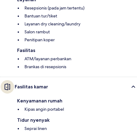
Resepsionis (pada jam tertentu)
Bantuan tur/tiket
Layanan dry cleaning/laundry
Salon rambut
Penitipan koper
Fasilitas
ATM/layanan perbankan
Brankas di resepsionis
Fasilitas kamar
Kenyamanan rumah
Kipas angin portabel
Tidur nyenyak
Seprai linen