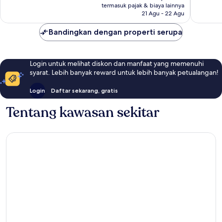
Rp179.493
termasuk pajak & biaya lainnya
ulasan
21 Agu - 22 Agu
Bandingkan dengan properti serupa
Login untuk melihat diskon dan manfaat yang memenuhi
syarat. Lebih banyak reward untuk lebih banyak petualangan!
Login
Daftar sekarang, gratis
Tentang kawasan sekitar