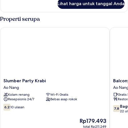
lanjut
Room
Lihat harga untuk tanggal Anda
untuk
Standard
Air
Properti serupa
Condition
Room
Slumber Party Krabi
Balcony 
Slumber
Balcony
Slumber Party Krabi
Balcon
Party
Party
Ao Nang
Ao Nan
Krabi
Hostel
Kolam renang
Wi-Fi Gratis
Gratis
Ao
Beachfr
Resepsionis 24/7
Bebas asap rokok
Restor
Nang
-
Adults
6.2
7.8
Bag
6,2
10 ulasan
7,8
Only
dari
dari
22 u
Ao
10,
10,
Harga
Rp179.493
Nang
10
Bagus,
sekarang
ulasan
22
total Rp211.249