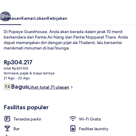
belumnya
Berikutnya
31+
Ringkasan
Kamar
Lokasi
Kebijakan
Di Popeye Guesthouse, Anda akan berada dalam jarak 10 menit
berkendara dari Pantai Ao Nang dan Pantai Nopparat Thara. Anda
dapat memanjakan diri dengan pijat ala Thailand, lalu bersantai
menikmati minuman di bar/lounge.
Harga
Rp304.217
saat
total Rp361.106
ini
termasuk pajak & biaya lainnya
Rp304.217
21 Agu - 22 Agu
Eksterior
Ulasan
Bagus
7,2
Lihat total 71 ulasan
7,2 dari 10
Fasilitas populer
Tersedia parkir
Wi-Fi Gratis
Bar
Fasilitas laundry