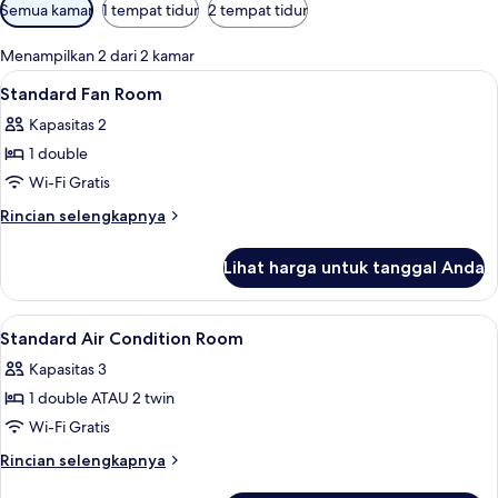
Filter
Semua kamar
1 tempat tidur
2 tempat tidur
tersedia
untuk
Menampilkan 2 dari 2 kamar
kamar
Lihat
Standard Fan Room | Brankas, Wi-Fi gra
6
Standard Fan Room
semua
Kapasitas 2
foto
1 double
untuk
Standard
Wi-Fi Gratis
Fan
Rincian
Rincian selengkapnya
Room
lebih
lanjut
Lihat harga untuk tanggal Anda
untuk
Standard
Fan
Lihat
Standard Air Condition Room | Brankas,
13
Room
Standard Air Condition Room
semua
Kapasitas 3
foto
1 double ATAU 2 twin
untuk
Standard
Wi-Fi Gratis
Air
Rincian
Rincian selengkapnya
Condition
lebih