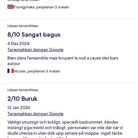
Poungphaka, perjalanan 3 malam
Ulasan terverifikasi
8/10 Sangat bagus
4 Des 2024
Terjemahkan dengan Google
Bien dans l'ensemble mais bruyant la nuit a cause des bars
autour
Nicolas, perjalanan 3 malam
Ulasan terverifikasi
2/10 Buruk
12 Jan 2026
Terjemahkan dengan Google
Väldigt smutsigt och äckligt, speciellt badrummet. kändes
instängt pga mörkt och tråkigt, personalen var inte där när vi
skulle checka in utan dök upp senare på moppe, inget täcke