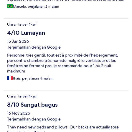
(inclusive no próprio hotel), comércio e restaurantes. Localizado
Marcelo, perjalanan 2 malam
bem próximo à praia. Guarda-volumes na loja de locação de
motocicletas ao lado do hotel. Pelo valor da diária, voltaria a me
hospedar no local.
Ulasan terverifikasi
4/10 Lumayan
15 Jan 2026
Terjemahkan dengan Google
Personnel très gentil, tout est à proximité de l’hebergement,
par contre chambre très humide malgré le ventilateur et les
fenêtres ne ferment pas, je recommande pour 1 ou 2 nuit
maximum
thaïs, perjalanan 4 malam
Ulasan terverifikasi
8/10 Sangat bagus
16 Nov 2025
Terjemahkan dengan Google
They need new beds and pillows. Our backs are actually sore