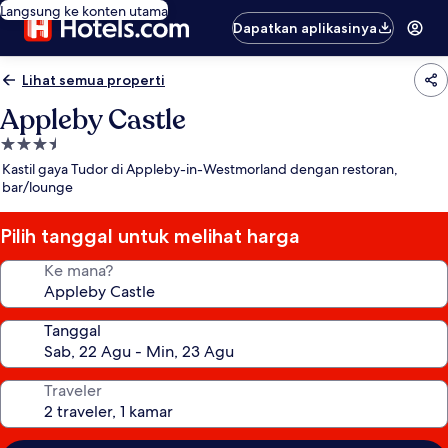
Langsung ke konten utama
Dapatkan aplikasinya
Lihat semua properti
Appleby Castle
Properti
bintang
Kastil gaya Tudor di Appleby-in-Westmorland dengan restoran,
3.5
bar/lounge
Pilih tanggal untuk melihat harga
Ke mana?
Tanggal
Traveler