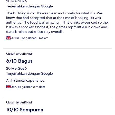
20 Mei 2026
Terjemahkan dengan Google
The building is old. Its was clean and comfy for what it is. We
knew that and accepted that at the time of booking, its was
authentic. The food was amazing !!! The drinks ovepriced so the
bill was a shocker if honest, the games ropm little run down and
darts broken but a nice stay overall.
ANGIE, perjalanan 1 malam
Ulasan terverifikasi
6/10 Bagus
20 Mei 2026
Terjemahkan dengan Google
An historical experience
Jan, perjalanan 2 malam
Ulasan terverifikasi
10/10 Sempurna