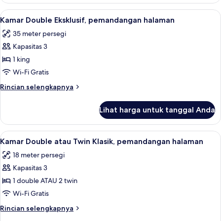
Kamar
Twin
Lihat
Kamar Double Eksklusif, pemandangan h
3
Deluks,
Kamar Double Eksklusif, pemandangan halaman
semua
pemandangan
35 meter persegi
gunung
foto
(Four
Kapasitas 3
untuk
Poster)
Kamar
1 king
Double
Wi-Fi Gratis
Eksklusif,
Rincian
Rincian selengkapnya
pemandangan
lebih
halaman
lanjut
Lihat harga untuk tanggal Anda
untuk
Kamar
Double
Lihat
Kamar Double atau Twin Klasik, pemand
3
Eksklusif,
Kamar Double atau Twin Klasik, pemandangan halaman
semua
pemandangan
18 meter persegi
halaman
foto
Kapasitas 3
untuk
Kamar
1 double ATAU 2 twin
Double
Wi-Fi Gratis
atau
Rincian
Rincian selengkapnya
Twin
lebih