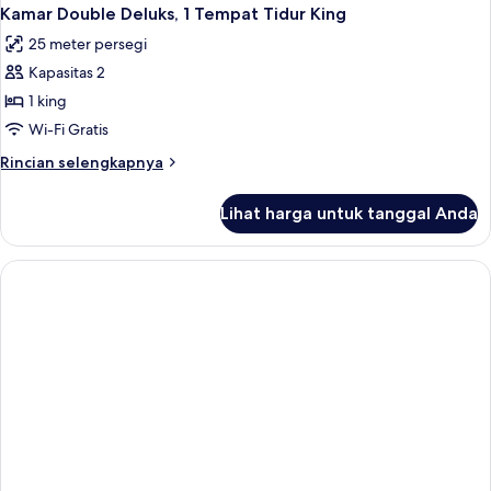
Kamar Double Deluks, 1 Tempat Tidur King
25 meter persegi
Kapasitas 2
1 king
Wi-Fi Gratis
Rincian
Rincian selengkapnya
lebih
lanjut
Lihat harga untuk tanggal Anda
untuk
Kamar
Double
Deluks,
1
Tempat
Tidur
King