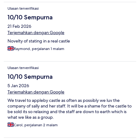
thoroughly lovely stay.
Ulasan terverifikasi
10/10 Sempurna
21 Feb 2026
Terjemahkan dengan Google
Novelty of stating in a real castle
Raymond, perjalanan 1 malam
Ulasan terverifikasi
10/10 Sempurna
5 Jan 2026
Terjemahkan dengan Google
We travel to appleby castle as often as possibly we luv the
company of sally and her staff. It will be a shame for the castle to
be sold its so relaxing and the staff are down to earth which is
what we like as a group.
Carol, perjalanan 2 malam