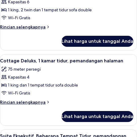
pemandangan
Kapasitas 6
untuk
halaman
Cottage
1 king, 2 twin dan 1 tempat tidur sofa double
Comfort,
Wi-Fi Gratis
2
Rincian
Rincian selengkapnya
kamar
lebih
tidur,
lanjut
Lihat harga untuk tanggal Anda
untuk
pemandangan
Cottage
halaman
Comfort,
Lihat
Cottage Deluks, 1 kamar tidur, pemand
4
2
Cottage Deluks, 1 kamar tidur, pemandangan halaman
semua
kamar
75 meter persegi
tidur,
foto
pemandangan
Kapasitas 4
untuk
halaman
Cottage
1 king dan 1 tempat tidur sofa double
Deluks,
Wi-Fi Gratis
1
Rincian
Rincian selengkapnya
kamar
lebih
tidur,
lanjut
Lihat harga untuk tanggal Anda
untuk
pemandangan
Cottage
halaman
Deluks,
Lihat
Suite Eksekutif, Beberapa Tempat Tidu
3
1
Suite Eksekutif, Beberapa Tempat Tidur, pemandangan