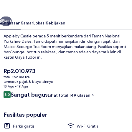
belumnya
Berikutnya
45+
Ringkasan
Kamar
Lokasi
Kebijakan
Appleby Castle berada 5 menit berkendara dari Taman Nasional
Yorkshire Dales. Tamu dapat memanjakan diri dengan pijat, dan
Malice Scourge Tea Room menyajikan makan siang. Fasilitas seperti
bar/lounge, hot tub relaksasi, dan taman adalah daya tarik lain di
kastel Gaya Tudor ini.
Harga
Rp2.010.973
saat
total Rp2.413.120
ini
termasuk pajak & biaya lainnya
Eksterior
Rp2.010.973
18 Agu - 19 Agu
Ulasan
Sangat bagus
8,0
Lihat total 149 ulasan
8,0 dari 10
Fasilitas populer
Parkir gratis
Wi-Fi Gratis