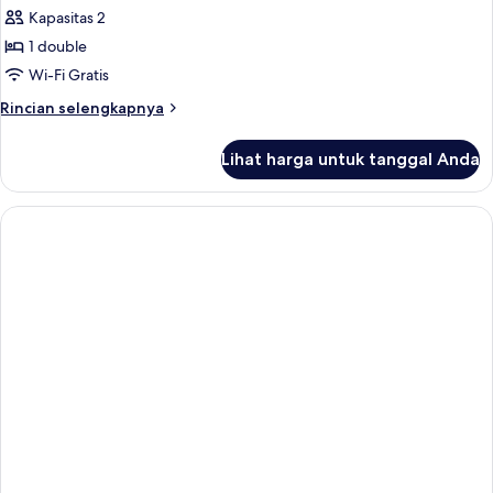
Kapasitas 2
1 double
Wi-Fi Gratis
Rincian
Rincian selengkapnya
lebih
lanjut
Lihat harga untuk tanggal Anda
untuk
Kamar
Double
Comfort,
1
Tempat
Tidur
Double