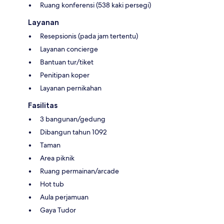
Ruang konferensi (538 kaki persegi)
Layanan
Resepsionis (pada jam tertentu)
Layanan concierge
Bantuan tur/tiket
Penitipan koper
Layanan pernikahan
Fasilitas
3 bangunan/gedung
Dibangun tahun 1092
Taman
Area piknik
Ruang permainan/arcade
Hot tub
Aula perjamuan
Gaya Tudor