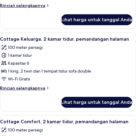
atau
Rincian
Rincian selengkapnya
Twin
lebih
Comfort,
lanjut
Lihat harga untuk tanggal Anda
untuk
pemandangan
Kamar
halaman
Double
Lihat
Cottage Keluarga, 2 kamar tidur, pema
3
atau
Cottage Keluarga, 2 kamar tidur, pemandangan halaman
semua
Twin
100 meter persegi
Comfort,
foto
pemandangan
1 kamar tidur
untuk
halaman
Cottage
Kapasitas 6
Keluarga,
1 king, 2 twin dan 1 tempat tidur sofa double
2
Wi-Fi Gratis
kamar
Rincian
Rincian selengkapnya
tidur,
lebih
pemandangan
lanjut
Lihat harga untuk tanggal Anda
untuk
halaman
Cottage
Keluarga,
Lihat
Cottage Comfort, 2 kamar tidur, peman
4
2
Cottage Comfort, 2 kamar tidur, pemandangan halaman
semua
kamar
100 meter persegi
tidur,
foto