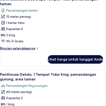
semua
kamar
taman
tidur,
foto
Pemandangan taman
pemandangan
untuk
halaman
15 meter persegi
Suite
1 kamar tidur
Eksekutif,
Beberapa
Kapasitas 4
Tempat
2 king
Tidur,
Wi-Fi Gratis
pemandangan
Rincian
Rincian selengkapnya
taman
lebih
lanjut
Lihat harga untuk tanggal Anda
untuk
Suite
Eksekutif,
Lihat
Penthouse Deluks, 1 Tempat Tidur King
3
Beberapa
Penthouse Deluks, 1 Tempat Tidur King, pemandangan
semua
Tempat
gunung, area taman
Tidur,
foto
Pemandangan Pegunungan
pemandangan
untuk
taman
60 meter persegi
Penthouse
Kapasitas 2
Deluks,
1
1 king