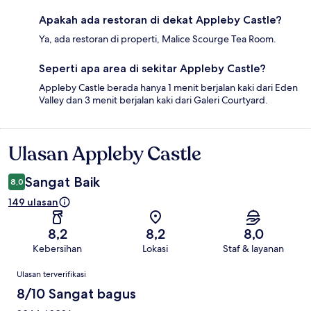
Apakah ada restoran di dekat Appleby Castle?
Ya, ada restoran di properti, Malice Scourge Tea Room.
Seperti apa area di sekitar Appleby Castle?
Appleby Castle berada hanya 1 menit berjalan kaki dari Eden
Valley dan 3 menit berjalan kaki dari Galeri Courtyard.
Ulasan Appleby Castle
Ulasan
Sangat Baik
8,0
149 ulasan
8,2
8,2
8,0
Kebersihan
Lokasi
Staf & layanan
Ulasan
Ulasan terverifikasi
8/10 Sangat bagus