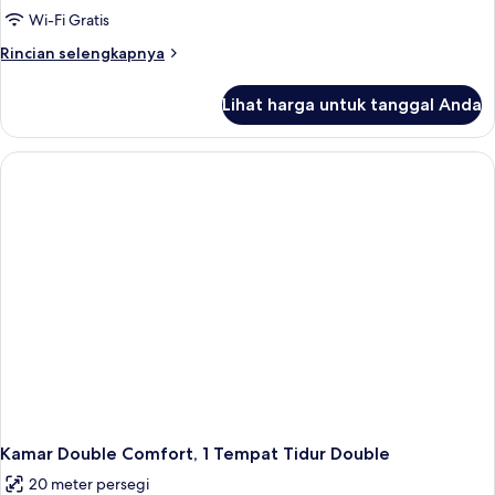
Tempat
Wi-Fi Gratis
Tidur
Rincian
Rincian selengkapnya
King,
lebih
pemandangan
lanjut
Lihat harga untuk tanggal Anda
untuk
gunung,
Penthouse
area
Deluks,
taman
1
Tempat
Tidur
King,
pemandangan
gunung,
area
taman
Kamar Double Comfort, 1 Tempat Tidur Double
20 meter persegi