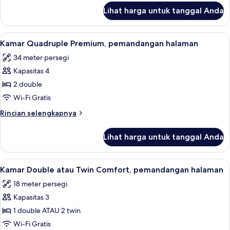
Klasik,
lanjut
Lihat harga untuk tanggal Anda
untuk
pemandangan
Kamar
halaman
Double
Lihat
Kamar Quadruple Premium, pemandangan
3
atau
Kamar Quadruple Premium, pemandangan halaman
semua
Twin
34 meter persegi
Klasik,
foto
pemandangan
Kapasitas 4
untuk
halaman
Kamar
2 double
Quadruple
Wi-Fi Gratis
Premium,
Rincian
Rincian selengkapnya
pemandangan
lebih
halaman
lanjut
Lihat harga untuk tanggal Anda
untuk
Kamar
Quadruple
Lihat
Kamar Double atau Twin Comfort, pema
1
Premium,
Kamar Double atau Twin Comfort, pemandangan halaman
semua
pemandangan
18 meter persegi
halaman
foto
Kapasitas 3
untuk
Kamar
1 double ATAU 2 twin
Double
Wi-Fi Gratis