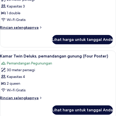
untuk
Kamar
Kapasitas 3
Double
1 double
Grand,
Wi-Fi Gratis
pemandangan
Rincian
Rincian selengkapnya
gunung
lebih
(Four
lanjut
Lihat harga untuk tanggal Anda
untuk
Poster)
Kamar
Double
Lihat
Kamar Twin Deluks, pemandangan gunung
3
Grand,
Kamar Twin Deluks, pemandangan gunung (Four Poster)
semua
pemandangan
Pemandangan Pegunungan
gunung
foto
(Four
30 meter persegi
untuk
Poster)
Kamar
Kapasitas 4
Twin
2 queen
Deluks,
Wi-Fi Gratis
pemandangan
Rincian
Rincian selengkapnya
gunung
lebih
(Four
lanjut
Lihat harga untuk tanggal Anda
untuk
Poster)