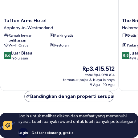
Tufton
The
Tufton Arms Hotel
The Br
Arms
Bridge
Appleby-in-Westmorland
Holmro
Hotel
Inn
Ramah hewan
Parkir gratis
Gratis
Appleby-
Holmro
peliharaan
in-
Wi-Fi Gratis
Restoran
Parkir 
Westmorland
8.6
8.8
Luar Biasa
Luar
8,6
8,8
dari
dari
196 ulasan
494 
10,
10,
Harga
Rp3.415.512
Luar
Luar
sekarang
Biasa,
Biasa,
total Rp4.098.614
Rp3.415.512
termasuk pajak & biaya lainnya
196
494
9 Agu - 10 Agu
ulasan
ulasan
Bandingkan dengan properti serupa
Login untuk melihat diskon dan manfaat yang memenuhi
syarat. Lebih banyak reward untuk lebih banyak petualangan!
Login
Daftar sekarang, gratis