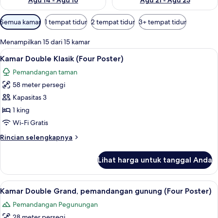
Agu 14 - Agu 16
Agu 21 - Agu 23
Filter
Semua kamar
1 tempat tidur
2 tempat tidur
3+ tempat tidur
tersedia
untuk
Menampilkan 15 dari 15 kamar
kamar
Lihat
Kamar Double Klasik (Four Poster) | Ke
3
Kamar Double Klasik (Four Poster)
semua
Pemandangan taman
foto
58 meter persegi
untuk
Kamar
Kapasitas 3
Double
1 king
Klasik
Wi-Fi Gratis
(Four
Rincian
Rincian selengkapnya
Poster)
lebih
lanjut
Lihat harga untuk tanggal Anda
untuk
Kamar
Double
Lihat
Kamar Double Grand, pemandangan gunu
3
Klasik
Kamar Double Grand, pemandangan gunung (Four Poster)
semua
(Four
Pemandangan Pegunungan
Poster)
foto
28 meter persegi