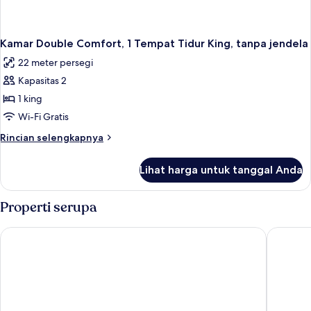
Kamar Double Comfort, 1 Tempat Tidur King, tanpa jendela
22 meter persegi
Kapasitas 2
1 king
Wi-Fi Gratis
Rincian
Rincian selengkapnya
lebih
lanjut
Lihat harga untuk tanggal Anda
untuk
Kamar
Double
Properti serupa
Comfort,
1
Tufton Arms Hotel
The Brid
Tempat
Tidur
King,
tanpa
jendela