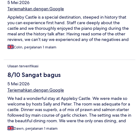
5 Mei 2026
Terjemahkan dengan Google
Appleby Castle is a special destination, steeped in history that
you can experience first hand. Staff care deeply about the
castle and we thoroughly enjoyed the piano playing during the
meal and the history talk after. Having read some of the other
reviews, we can’t say we experienced any of the negatives and
thought Peter, Sally (and chef!) did a great job it being just them
Colin, perjalanan 1 malam
running the castle.
Ulasan terverifikasi
8/10 Sangat bagus
5 Mei 2026
Terjemahkan dengan Google
We had a wonderful stay at Appleby Castle. We were made so
welcome by hosts Sally and Peter. The room was adequate for a
castle. Dinner was superb, a of mix of prawn and salmon starter
followed by main course of garlic chicken. The setting was the in
the beautiful dining room. We were the only ones dining, and
had the chef cooking solely for ourselves !! Peter played the
Dawn, perjalanan 1 malam
piano as we dined. Sally could not have been nicer as we
chatted. We went to the TV lounge after dinner for drinks. A