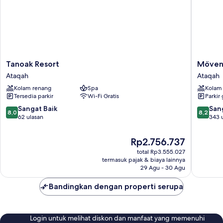
Tanoak
Mövenp
Tanoak Resort
Mövenp
Resort
Resort
Ataqah
Ataqah
Ataqah
El
Kolam renang
Spa
Kolam
Sokhna
Tersedia parkir
Wi-Fi Gratis
Parkir 
Ataqah
8.0
8.2
Sangat Baik
San
8,0
8,2
dari
dari
62 ulasan
343 
10,
10,
Sangat
Sangat
Harga
Rp2.756.737
Baik,
Baik,
sekarang
total Rp3.555.027
62
343
Rp2.756.737
termasuk pajak & biaya lainnya
ulasan
ulasan
29 Agu - 30 Agu
Bandingkan dengan properti serupa
Login untuk melihat diskon dan manfaat yang memenuhi