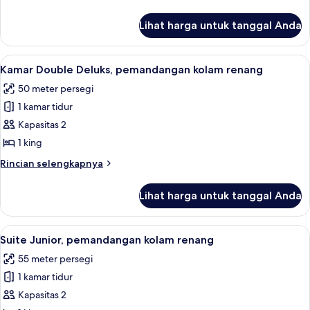
lebih
lanjut
Lihat harga untuk tanggal Anda
untuk
Kamar
Twin
Lihat
Minibar, brankas, meja kerja, dan setri
4
Superior
Kamar Double Deluks, pemandangan kolam renang
semua
50 meter persegi
foto
1 kamar tidur
untuk
Kamar
Kapasitas 2
Double
1 king
Deluks,
Rincian
Rincian selengkapnya
pemandangan
lebih
kolam
lanjut
Lihat harga untuk tanggal Anda
untuk
renang
Kamar
Double
Lihat
Minibar, brankas, meja kerja, dan setri
5
Deluks,
Suite Junior, pemandangan kolam renang
semua
pemandangan
55 meter persegi
kolam
foto
renang
1 kamar tidur
untuk
Suite
Kapasitas 2