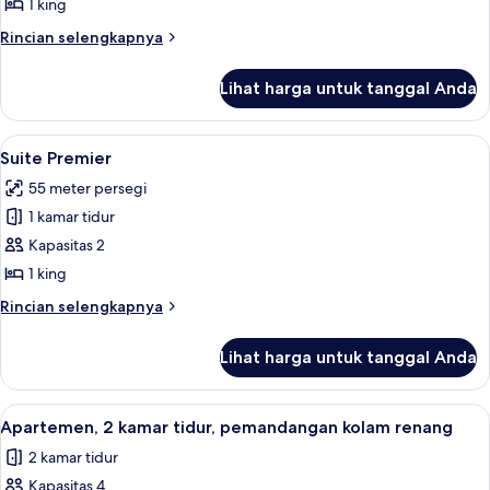
Junior,
1 king
pemandangan
Rincian
Rincian selengkapnya
kolam
lebih
renang
lanjut
Lihat harga untuk tanggal Anda
untuk
Suite
Junior,
Lihat
Pemandangan dari kamar
5
pemandangan
Suite Premier
semua
kolam
55 meter persegi
renang
foto
1 kamar tidur
untuk
Suite
Kapasitas 2
Premier
1 king
Rincian
Rincian selengkapnya
lebih
lanjut
Lihat harga untuk tanggal Anda
untuk
Suite
Premier
Lihat
Apartemen, 2 kamar tidur, pemandangan
4
Apartemen, 2 kamar tidur, pemandangan kolam renang
semua
2 kamar tidur
foto
Kapasitas 4