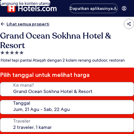
Langsung ke konten utama
Dapatkan aplikasinya
Lihat semua properti
Grand Ocean Sokhna Hotel &
Resort
Properti
bintang
Hotel tepi pantai Ataqah dengan 2 kolam renang outdoor, restoran
5.0
Pilih tanggal untuk melihat harga
Ke mana?
Tanggal
Traveler