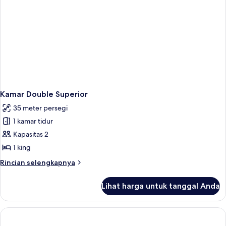
Kamar Double Superior
35 meter persegi
1 kamar tidur
Kapasitas 2
1 king
Rincian
Rincian selengkapnya
lebih
lanjut
Lihat harga untuk tanggal Anda
untuk
Kamar
Double
Superior