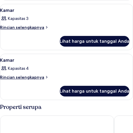
Twin
Lihat
Minibar, brankas, meja kerja, dan setri
5
Deluks,
Kamar
semua
pemandangan
Kapasitas 3
kolam
foto
renang
untuk
Rincian
Rincian selengkapnya
lebih
Kamar
lanjut
Lihat harga untuk tanggal Anda
untuk
Kamar
Lihat
Minibar, brankas, meja kerja, dan setri
4
Kamar
semua
Kapasitas 4
foto
untuk
Rincian
Rincian selengkapnya
lebih
Kamar
lanjut
Lihat harga untuk tanggal Anda
untuk
Kamar
Properti serupa
Tanoak Resort
Mövenpic