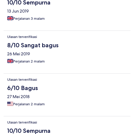
food at the restaurant was Medicare and could be improved but
10/10 Sempurna
still had some decent options also the animation team was good.
13 Jun 2019
Perjalanan 3 malam
Ulasan terverifikasi
8/10 Sangat bagus
26 Mei 2019
Perjalanan 2 malam
Ulasan terverifikasi
6/10 Bagus
27 Mei 2018
Perjalanan 2 malam
Ulasan terverifikasi
10/10 Sempurna