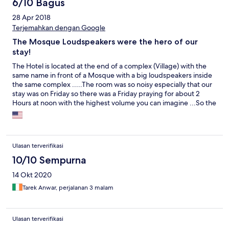
6/10 Bagus
28 Apr 2018
Terjemahkan dengan Google
The Mosque Loudspeakers were the hero of our
stay!
The Hotel is located at the end of a complex (Village) with the
same name in front of a Mosque with a big loudspeakers inside
the same complex .....The room was so noisy especially that our
stay was on Friday so there was a Friday praying for about 2
Hours at noon with the highest volume you can imagine ...So the
Hotel is not for people who are searching for the quitness in
their room ...also the hotel Doesn't serve alcoholic drinks and
also doesn't allow you to bring it with you and drink it in any
public area ...The staff are trying to be nice but most of them are
Ulasan terverifikasi
lacking experience .... The main swimming pool in front of the
hotel buildings are crowded with women wearing fully coverd
10/10 Sempurna
swimming suits (Burkini) so if you are trying to wear normal
14 Okt 2020
swimsuits you will find yourself strange and all eyes on you...Low
value for money the room rate should have been cheap than
Tarek Anwar, perjalanan 3 malam
that if its compared to top 4 hotels in Ain Sokhna. -I liked the
new clean wide room and the Village landscape was so nice and
clean also the beach and the swimming pool beside the beach
Ulasan terverifikasi
area were wide clean and quite compared to the main pool..The