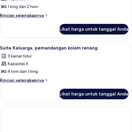
untuk
Apartemen,
1 king dan 2 twin
2
Rincian
Rincian selengkapnya
kamar
lebih
lanjut
tidur,
Lihat harga untuk tanggal Anda
untuk
pemandangan
Apartemen,
kolam
2
Lihat
Suite Keluarga, pemandangan kolam ren
3
renang
kamar
Suite Keluarga, pemandangan kolam renang
semua
tidur,
3 kamar tidur
pemandangan
foto
kolam
Kapasitas 6
untuk
renang
Suite
4 twin dan 1 king
Keluarga,
Rincian
Rincian selengkapnya
pemandangan
lebih
lanjut
kolam
Lihat harga untuk tanggal Anda
untuk
renang
Suite
Keluarga,
pemandangan
kolam
renang