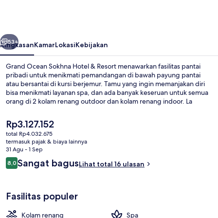
Sokhna
Hotel
&
belumnya
Berikutnya
Resort
53+
Ringkasan
Kamar
Lokasi
Kebijakan
Grand Ocean Sokhna Hotel & Resort menawarkan fasilitas pantai
pribadi untuk menikmati pemandangan di bawah payung pantai
atau bersantai di kursi berjemur. Tamu yang ingin memanjakan diri
bisa menikmati layanan spa, dan ada banyak keseruan untuk semua
orang di 2 kolam renang outdoor dan kolam renang indoor. La
Grand menyajikan hidangan lokal dan internasional serta buka untuk
sarapan, makan siang, dan makan malam. Temukan fasilitas
Harga
Rp3.127.152
unggulan lain di hotel mewah ini seperti klub kesehatan, pusat
saat
total Rp4.032.675
kebugaran, dan kolam renang anak.
ini
termasuk pajak & biaya lainnya
Pemandangan dari udara
Rp3.127.152
31 Agu - 1 Sep
Ulasan
Sangat bagus
8,0
Lihat total 16 ulasan
8,0 dari 10
Fasilitas populer
Kolam renang
Spa