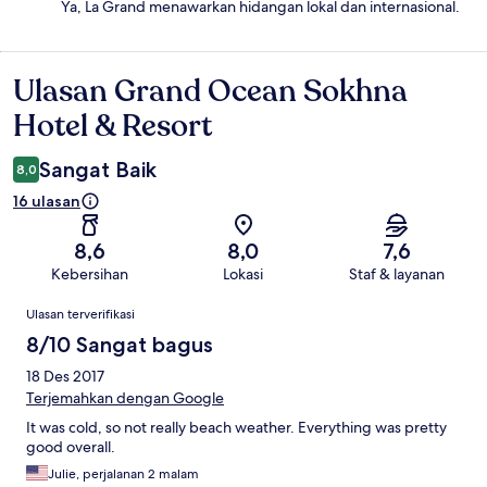
Ya, La Grand menawarkan hidangan lokal dan internasional.
Ulasan Grand Ocean Sokhna
Ulasan
Hotel & Resort
Sangat Baik
8,0
16 ulasan
8,6
8,0
7,6
Kebersihan
Lokasi
Staf & layanan
Ulasan
Ulasan terverifikasi
8/10 Sangat bagus
18 Des 2017
Terjemahkan dengan Google
It was cold, so not really beach weather. Everything was pretty
good overall.
Julie, perjalanan 2 malam