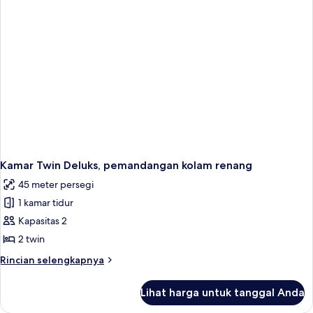
Kamar Twin Deluks, pemandangan kolam renang
45 meter persegi
1 kamar tidur
Kapasitas 2
2 twin
Rincian
Rincian selengkapnya
lebih
lanjut
Lihat harga untuk tanggal Anda
untuk
Kamar