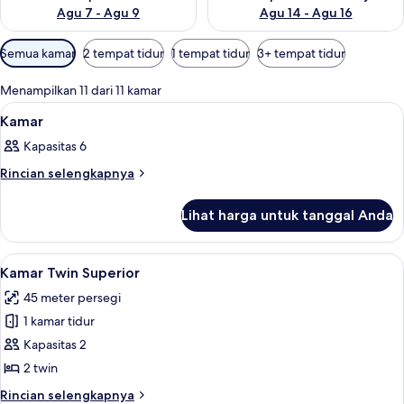
Agu 7 - Agu 9
Agu 14 - Agu 16
Filter
Semua kamar
2 tempat tidur
1 tempat tidur
3+ tempat tidur
tersedia
untuk
Menampilkan 11 dari 11 kamar
kamar
Lihat
Minibar, brankas, meja kerja, dan setri
3
Kamar
semua
Kapasitas 6
foto
untuk
Rincian
Rincian selengkapnya
lebih
Kamar
lanjut
Lihat harga untuk tanggal Anda
untuk
Kamar
Lihat
Kamar Twin Superior | Minibar, brankas
5
Kamar Twin Superior
semua
45 meter persegi
foto
1 kamar tidur
untuk
Kamar
Kapasitas 2
Twin
2 twin
Superior
Rincian
Rincian selengkapnya