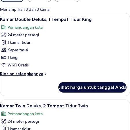
tersedia
untuk
Menampilkan 3 dari 3 kamar
kamar
Lihat
Kamar Double Deluks, 1 Tempat Tidur Ki
13
Kamar Double Deluks, 1 Tempat Tidur King
semua
Pemandangan kota
foto
24 meter persegi
untuk
Kamar
1 kamar tidur
Double
Kapasitas 4
Deluks,
1 king
1
Wi-Fi Gratis
Tempat
Rincian
Rincian selengkapnya
Tidur
lebih
King
lanjut
Lihat harga untuk tanggal Anda
untuk
Kamar
Double
Lihat
Meja kerja, Wi-Fi gratis, dan seprai lin
17
Deluks,
Kamar Twin Deluks, 2 Tempat Tidur Twin
semua
1
Pemandangan kota
Tempat
foto
Tidur
24 meter persegi
untuk
King
Kamar
1 kamar tidur