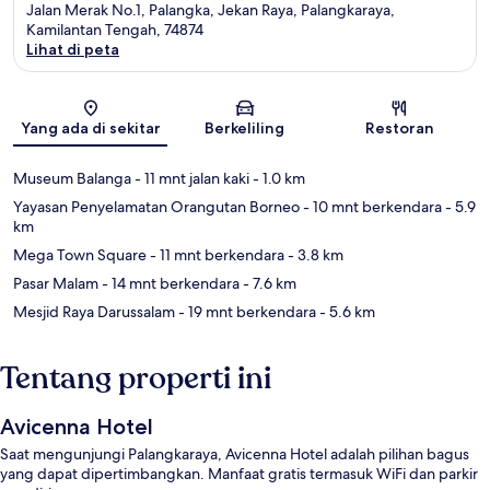
Jalan Merak No.1, Palangka, Jekan Raya, Palangkaraya,
Kamilantan Tengah, 74874
Lihat di peta
Peta
Yang ada di sekitar
Berkeliling
Restoran
Museum Balanga
- 11 mnt jalan kaki
- 1.0 km
Yayasan Penyelamatan Orangutan Borneo
- 10 mnt berkendara
- 5.9
km
Mega Town Square
- 11 mnt berkendara
- 3.8 km
Pasar Malam
- 14 mnt berkendara
- 7.6 km
Mesjid Raya Darussalam
- 19 mnt berkendara
- 5.6 km
Tentang properti ini
Avicenna Hotel
Saat mengunjungi Palangkaraya, Avicenna Hotel adalah pilihan bagus
yang dapat dipertimbangkan. Manfaat gratis termasuk WiFi dan parkir