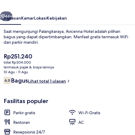
belumnya
Berikutnya
46+
Ringkasan
Kamar
Lokasi
Kebijakan
Saat mengunjungi Palangkaraya, Avicenna Hotel adalah pilihan
bagus yang dapat dipertimbangkan. Manfaat gratis termasuk WiFi
dan parkir mandiri.
Harga
Rp251.240
saat
total Rp304.000
ini
termasuk pajak & biaya lainnya
Rp251.240
10 Agu - 11 Agu
Ulasan
Bagus
6,0
Lihat total 1 ulasan
Teras/patio
6,0 dari 10
Fasilitas populer
Parkir gratis
Wi-Fi Gratis
Restoran
AC
Resepsionis 24/7