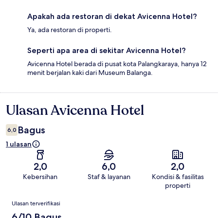
Apakah ada restoran di dekat Avicenna Hotel?
Ya, ada restoran di properti.
Seperti apa area di sekitar Avicenna Hotel?
Avicenna Hotel berada di pusat kota Palangkaraya, hanya 12
menit berjalan kaki dari Museum Balanga.
Ulasan Avicenna Hotel
Ulasan
Bagus
6,0
1 ulasan
2,0
6,0
2,0
Kebersihan
Staf & layanan
Kondisi & fasilitas
properti
Ulasan
Ulasan terverifikasi
6/10 Bagus