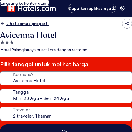
Langsung ke konten utama
Dapatkan aplikasinya
Lihat semua properti
Avicenna Hotel
Properti
bintang
Hotel Palangkaraya pusat kota dengan restoran
3.0
Pilih tanggal untuk melihat harga
Ke mana?
Tanggal
Traveler
Cari