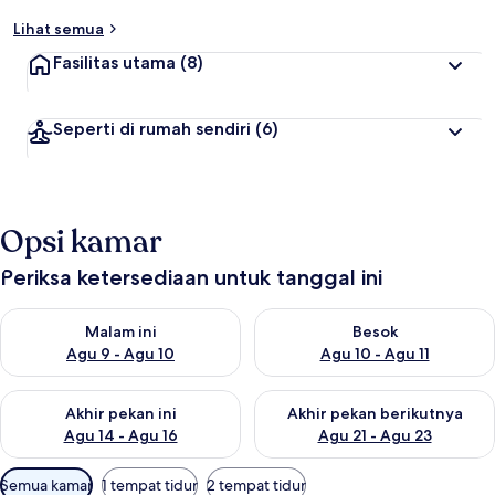
Lihat semua
Fasilitas utama
(8)
Seperti di rumah sendiri
(6)
Opsi kamar
Periksa ketersediaan untuk tanggal ini
Periksa ketersediaan untuk malam ini Agu 9 - Agu 10
Periksa ketersediaan untuk be
Malam ini
Besok
Agu 9 - Agu 10
Agu 10 - Agu 11
Periksa ketersediaan untuk akhir pekan ini Agu 14 - Agu 16
Periksa ketersediaan untuk ak
Akhir pekan ini
Akhir pekan berikutnya
Agu 14 - Agu 16
Agu 21 - Agu 23
Filter
Semua kamar
1 tempat tidur
2 tempat tidur