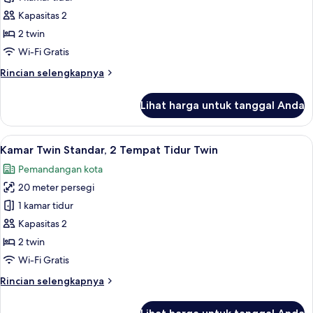
Twin
Kapasitas 2
Deluks,
2 twin
2
Wi-Fi Gratis
Tempat
Rincian
Rincian selengkapnya
Tidur
lebih
Twin
lanjut
Lihat harga untuk tanggal Anda
untuk
Kamar
Twin
Lihat
Meja kerja, Wi-Fi gratis, dan seprai lin
18
Deluks,
Kamar Twin Standar, 2 Tempat Tidur Twin
semua
2
Pemandangan kota
Tempat
foto
Tidur
20 meter persegi
untuk
Twin
Kamar
1 kamar tidur
Twin
Kapasitas 2
Standar,
2 twin
2
Wi-Fi Gratis
Tempat
Rincian
Rincian selengkapnya
Tidur
lebih
Twin
lanjut