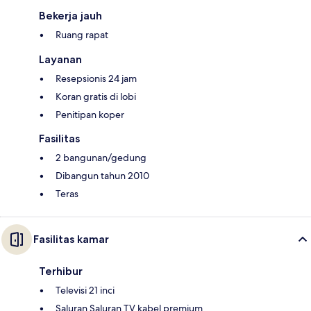
Bekerja jauh
Ruang rapat
Layanan
Resepsionis 24 jam
Koran gratis di lobi
Penitipan koper
Fasilitas
2 bangunan/gedung
Dibangun tahun 2010
Teras
Fasilitas kamar
Terhibur
Televisi 21 inci
Saluran Saluran TV kabel premium