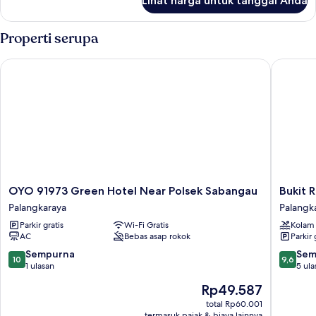
Lihat harga untuk tanggal Anda
untuk
Kamar
Twin
Properti serupa
Standar,
2
OYO 91973 Green Hotel Near Polsek Sabangau
Bukit Ra
Tempat
Tidur
Twin
OYO
Bukit
OYO 91973 Green Hotel Near Polsek Sabangau
Bukit 
91973
Raya
Palangkaraya
Palangk
Green
Guesth
Parkir gratis
Wi-Fi Gratis
Kolam
Hotel
Palangk
AC
Bebas asap rokok
Parkir 
Near
Polsek
10.0
9.6
Sempurna
Sem
10
9,6
Sabangau
dari
dari
1 ulasan
5 ula
Palangkaraya
10,
10,
Harga
Rp49.587
Sempurna,
Sempur
sekarang
1
5
total Rp60.001
Rp49.587
termasuk pajak & biaya lainnya