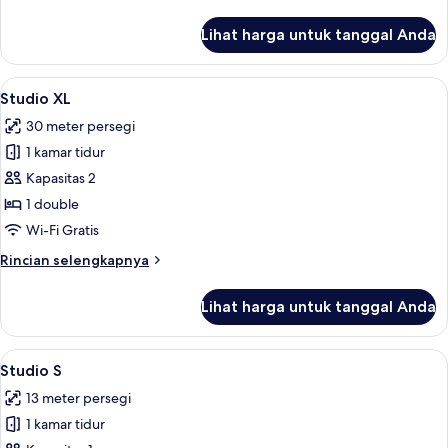
lebih
lanjut
Lihat harga untuk tanggal Anda
untuk
Studio
Lihat
Studio XL | Seprai premium, meja kerja
7
Studio XL
semua
30 meter persegi
foto
1 kamar tidur
untuk
Studio
Kapasitas 2
XL
1 double
Wi-Fi Gratis
Rincian
Rincian selengkapnya
lebih
lanjut
Lihat harga untuk tanggal Anda
untuk
Studio
XL
Lihat
Studio S | Seprai premium, meja kerja,
5
Studio S
semua
13 meter persegi
foto
1 kamar tidur
untuk