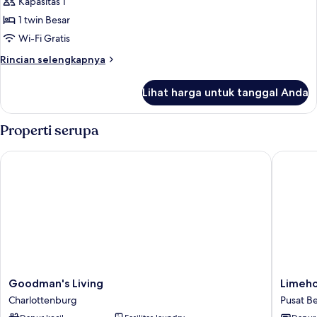
Studio
Kapasitas 1
S
1 twin Besar
Wi-Fi Gratis
Rincian
Rincian selengkapnya
lebih
lanjut
Lihat harga untuk tanggal Anda
untuk
Studio
S
Properti serupa
Goodman's Living
Limehome
Goodman's
Limeho
Goodman's Living
Limeho
Living
Berlin
Charlottenburg
Pusat Be
Charlottenburg
Sybelst