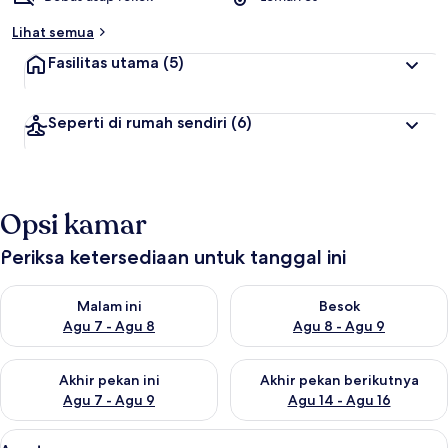
Lihat semua
Fasilitas utama
(5)
Seperti di rumah sendiri
(6)
Opsi kamar
Periksa ketersediaan untuk tanggal ini
Periksa ketersediaan untuk malam ini Agu 7 - Agu 8
Periksa ketersediaan untuk be
Malam ini
Besok
Agu 7 - Agu 8
Agu 8 - Agu 9
Periksa ketersediaan untuk akhir pekan ini Agu 7 - Agu 9
Periksa ketersediaan untuk ak
Akhir pekan ini
Akhir pekan berikutnya
Agu 7 - Agu 9
Agu 14 - Agu 16
Lihat
Apartemen | Seprai premium, meja kerj
7