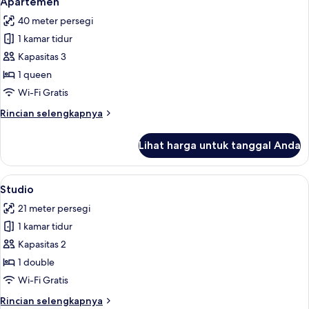
Apartemen
semua
40 meter persegi
foto
1 kamar tidur
untuk
Apartemen
Kapasitas 3
1 queen
Wi-Fi Gratis
Rincian
Rincian selengkapnya
lebih
lanjut
Lihat harga untuk tanggal Anda
untuk
Apartemen
Lihat
Studio | Seprai premium, meja kerja, k
6
Studio
semua
21 meter persegi
foto
1 kamar tidur
untuk
Studio
Kapasitas 2
1 double
Wi-Fi Gratis
Rincian
Rincian selengkapnya