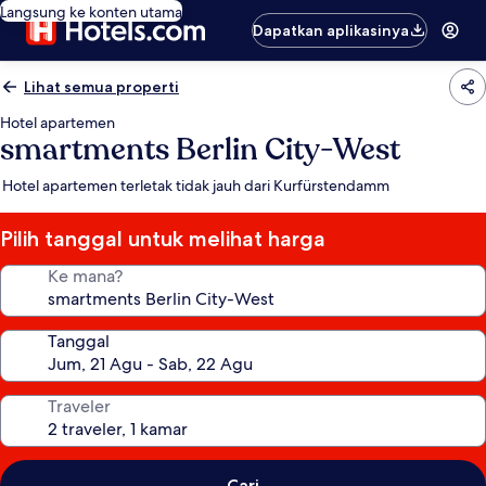
Langsung ke konten utama
Dapatkan aplikasinya
Lihat semua properti
Hotel apartemen
smartments Berlin City-West
Hotel apartemen terletak tidak jauh dari Kurfürstendamm
Pilih tanggal untuk melihat harga
Ke mana?
Tanggal
Traveler
Cari