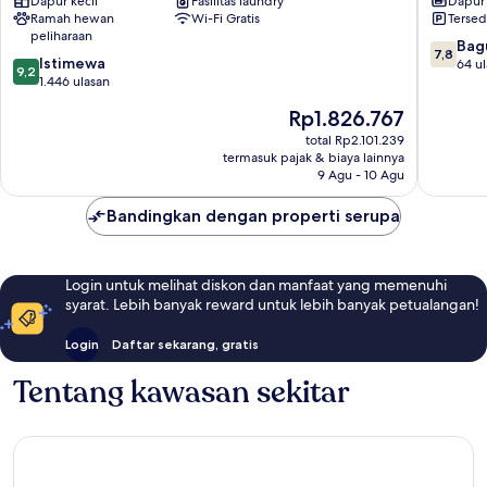
Dapur kecil
Fasilitas laundry
Dapur
Pusat
Ramah hewan
Wi-Fi Gratis
Tersed
Berlin
peliharaan
Barat
7.8
Bag
7,8
9.2
Istimewa
dari
64 u
9,2
dari
1.446 ulasan
10,
10,
Bagus,
Harga
Rp1.826.767
Istimewa,
64
sekarang
1.446
total Rp2.101.239
ulasan
Rp1.826.767
termasuk pajak & biaya lainnya
ulasan
9 Agu - 10 Agu
Bandingkan dengan properti serupa
Login untuk melihat diskon dan manfaat yang memenuhi
syarat. Lebih banyak reward untuk lebih banyak petualangan!
Login
Daftar sekarang, gratis
Tentang kawasan sekitar