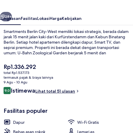
West
belumnya
Berikutnya
28+
Ringkasan
Fasilitas
Lokasi
Harga
Kebijakan
Smartments Berlin City-West memiliki lokasi strategis, berada dalam
jarak 15 menit jalan kaki dari Kurfürstendamm dan Kebun Binatang
Berlin. Setiap hotel apartemen dilengkapi dapur, Smart TV, dan
seprai premium. Properti ini berada dekat dengan transportasi
umum: U-Bahn Zoological Garden berjarak 5 menit dan
Zoologischer Garten S-Bahn berjarak 5 menit.
Harga
Rp1.336.292
saat
total Rp1.537.173
ini
termasuk pajak & biaya lainnya
Bagian depan properti
Rp1.336.292
9 Agu - 10 Agu
Ulasan
Istimewa
9,0
Lihat total 51 ulasan
9,0 dari 10
Fasilitas populer
Dapur
Wi-Fi Gratis
Bebas asap rokok
Lemari es