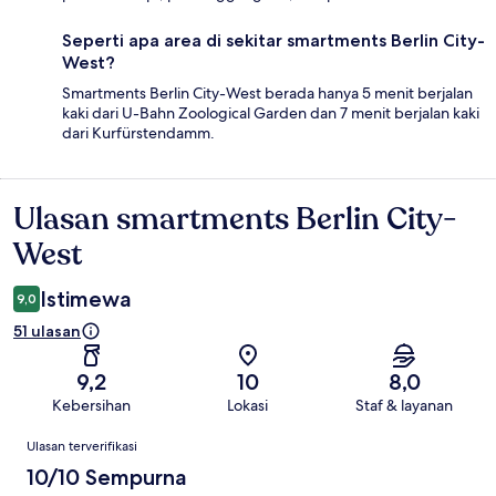
Seperti apa area di sekitar smartments Berlin City-
West?
Smartments Berlin City-West berada hanya 5 menit berjalan
kaki dari U-Bahn Zoological Garden dan 7 menit berjalan kaki
dari Kurfürstendamm.
Ulasan smartments Berlin City-
Ulasan
West
Istimewa
9,0
51 ulasan
9,2
10
8,0
Kebersihan
Lokasi
Staf & layanan
Ulasan
Ulasan terverifikasi
10/10 Sempurna