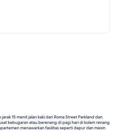
a
arak 15 menit jalan kaki dari Roma Street Parkland dan
sat kebugaran atau berenang di pagi hari di kolam renang
n apartemen menawarkan fasilitas seperti dapur dan mesin