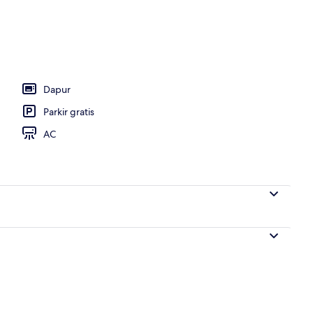
mium, 2 kamar tidur, Bebas Asap Rokok, teras | 1 kamar tidur, seprai premiu
Dapur
Parkir gratis
AC