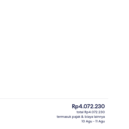
perti
Apartemen Premium, 2 kamar tidur, Beb
Harga
Rp4.072.230
saat
total Rp4.072.230
ini
termasuk pajak & biaya lainnya
emium, 2 kamar tidur, Bebas Asap Rokok, teras | 1 kamar tidur, seprai premiu
Dek berjemur
Rp4.072.230
10 Agu - 11 Agu