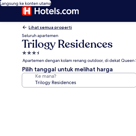
Langsung ke konten utama
Lihat semua properti
Seluruh apartemen
Trilogy Residences
Properti
bintang
Apartemen dengan kolam renang outdoor, di dekat Queen S
3.5
Pilih tanggal untuk melihat harga
Ke mana?
Galeri
foto
untuk
Trilogy
Residences