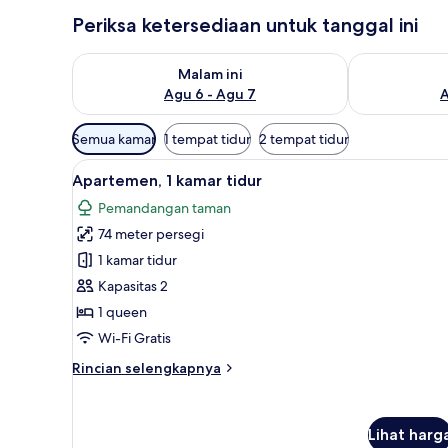
Periksa ketersediaan untuk tanggal ini
Periksa ketersediaan untuk malam ini Agu 6 - Agu 7
Periksa keter
Malam ini
Agu 6 - Agu 7
A
Filter
Semua kamar
1 tempat tidur
2 tempat tidur
tersedia
Lihat
1 kamar tidur, seprai premium, 
untuk
8
Apartemen, 1 kamar tidur
semua
kamar
Pemandangan taman
foto
74 meter persegi
untuk
Apartemen,
1 kamar tidur
1
Kapasitas 2
kamar
1 queen
tidur
Wi-Fi Gratis
Rincian
Rincian selengkapnya
lebih
lanjut
untuk
Lihat harg
Apartemen,