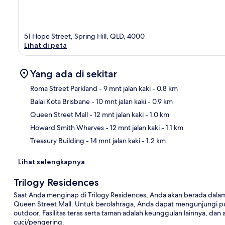
51 Hope Street, Spring Hill, QLD, 4000
Lihat di peta
Yang ada di sekitar
Roma Street Parkland
- 9 mnt jalan kaki
- 0.8 km
Balai Kota Brisbane
- 10 mnt jalan kaki
- 0.9 km
Pet
Queen Street Mall
- 12 mnt jalan kaki
- 1.0 km
Howard Smith Wharves
- 12 mnt jalan kaki
- 1.1 km
Treasury Building
- 14 mnt jalan kaki
- 1.2 km
Lihat selengkapnya
Trilogy Residences
Saat Anda menginap di Trilogy Residences, Anda akan berada dalam j
Queen Street Mall. Untuk berolahraga, Anda dapat mengunjungi pu
outdoor. Fasilitas teras serta taman adalah keunggulan lainnya, da
cuci/pengering.