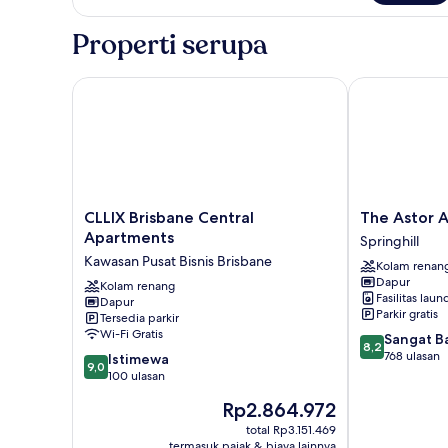
1
kamar
Properti serupa
tidur
CLLIX Brisbane Central Apartments
The Astor Ap
CLLIX
The
CLLIX Brisbane Central
The Astor 
Brisbane
Astor
Apartments
Springhill
Central
Apartments
Kawasan Pusat Bisnis Brisbane
Kolam renan
Apartments
Springhill
Dapur
Kawasan
Kolam renang
Fasilitas laun
Dapur
Pusat
Parkir gratis
Tersedia parkir
Bisnis
Wi-Fi Gratis
8.2
Sangat B
Brisbane
8,2
dari
768 ulasan
9.0
Istimewa
9,0
10,
dari
100 ulasan
Sangat
10,
Harga
Rp2.864.972
Baik,
Istimewa,
sekarang
768
100
total Rp3.151.469
Rp2.864.972
ulasan
termasuk pajak & biaya lainnya