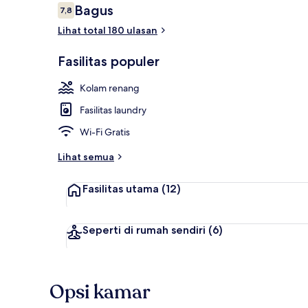
Ulasan
Bagus
7,8
7,8 dari 10
Lihat total 180 ulasan
Apartemen Pre
Fasilitas populer
Kolam renang
Fasilitas laundry
Wi-Fi Gratis
Lihat semua
Fasilitas utama
(12)
Seperti di rumah sendiri
(6)
Opsi kamar