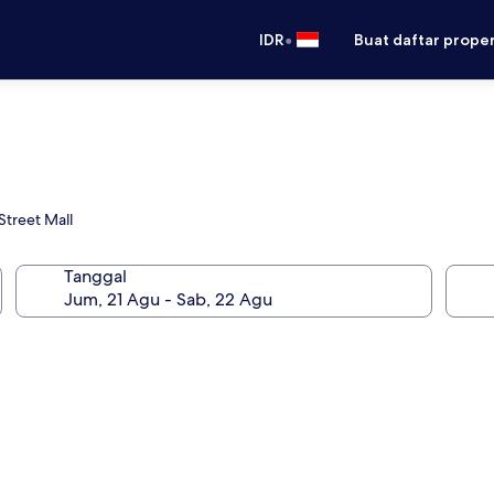
•
IDR
Buat daftar prope
treet Mall
Tanggal