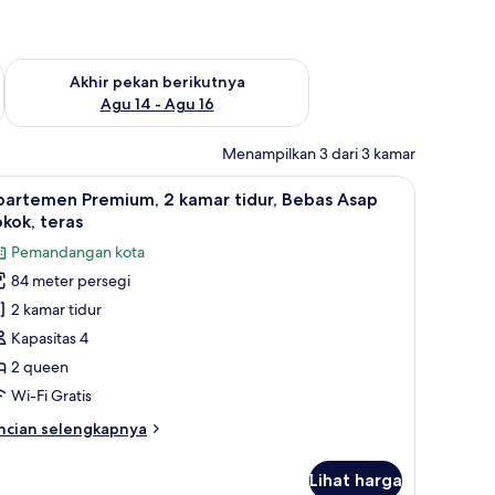
n ini Agu 7 - Agu 9
Periksa ketersediaan untuk akhir pekan berikutnya Agu 14 - A
Akhir pekan berikutnya
Agu 14 - Agu 16
Menampilkan 3 dari 3 kamar
 Rokok | Area keluarga | TV layar datar dan pemutar DVD
ihat
Apartemen Premium, 2 kamar tidur, Bebas Asap 
11
partemen Premium, 2 kamar tidur, Bebas Asap
emua
kok, teras
oto
Pemandangan kota
ntuk
84 meter persegi
partemen
2 kamar tidur
remium,
Kapasitas 4
amar
2 queen
dur,
Wi-Fi Gratis
ebas
ncian
ncian selengkapnya
sap
bih
okok,
njut
Lihat harga
tuk
eras