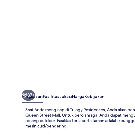
37+
Ringkasan
Fasilitas
Lokasi
Harga
Kebijakan
Saat Anda menginap di Trilogy Residences, Anda akan berad
Queen Street Mall. Untuk berolahraga, Anda dapat mengun
renang outdoor. Fasilitas teras serta taman adalah keungg
mesin cuci/pengering.