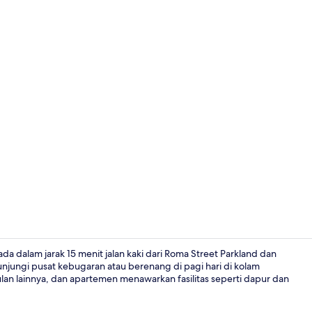
Halaman pro
a dalam jarak 15 menit jalan kaki dari Roma Street Parkland dan
jungi pusat kebugaran atau berenang di pagi hari di kolam
ulan lainnya, dan apartemen menawarkan fasilitas seperti dapur dan
Apartemen Pr