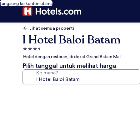
Langsung ke konten utama
Lihat semua properti
I Hotel Baloi Batam
Properti
bintang
Hotel dengan restoran, di dekat Grand Batam Mall
3.5
Pilih tanggal untuk melihat harga
Ke mana?
Galeri
foto
untuk
I
Hotel
Baloi