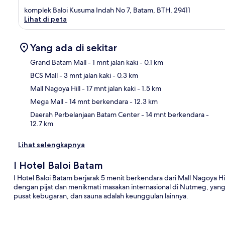
komplek Baloi Kusuma Indah No 7, Batam, BTH, 29411
Lihat di peta
Yang ada di sekitar
Grand Batam Mall
- 1 mnt jalan kaki
- 0.1 km
BCS Mall
- 3 mnt jalan kaki
- 0.3 km
Pet
Mall Nagoya Hill
- 17 mnt jalan kaki
- 1.5 km
Mega Mall
- 14 mnt berkendara
- 12.3 km
Daerah Perbelanjaan Batam Center
- 14 mnt berkendara
-
12.7 km
Lihat selengkapnya
I Hotel Baloi Batam
I Hotel Baloi Batam berjarak 5 menit berkendara dari Mall Nagoya 
dengan pijat dan menikmati masakan internasional di Nutmeg, yang b
pusat kebugaran, dan sauna adalah keunggulan lainnya.