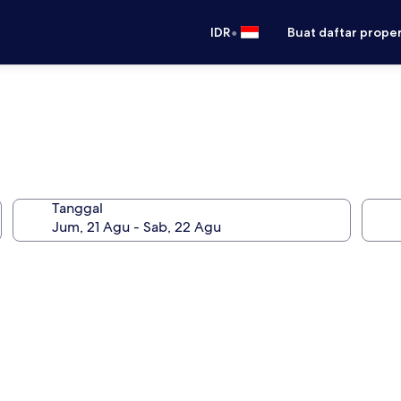
•
IDR
Buat daftar prope
Tanggal