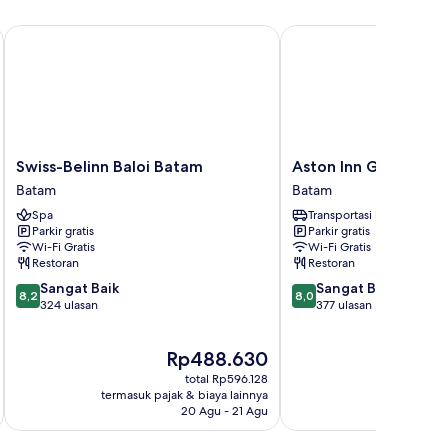
Swiss-Belinn Baloi Batam
Aston Inn Gideon Bat
Swiss-
Aston
Swiss-Belinn Baloi Batam
Aston Inn Gideon B
Belinn
Inn
Batam
Batam
Baloi
Gideon
Spa
Transportasi bandara
Batam
Batam
Parkir gratis
Parkir gratis
Batam
Batam
Wi-Fi Gratis
Wi-Fi Gratis
Restoran
Restoran
8.2
8.0
Sangat Baik
Sangat Baik
8,2
8,0
dari
dari
324 ulasan
377 ulasan
10,
10,
Sangat
Sangat
Harga
Rp488.630
Baik,
Baik,
sekarang
324
377
total Rp596.128
Rp488.630
ulasan
ulasan
termasuk pajak & biaya lainnya
termasuk paj
20 Agu - 21 Agu