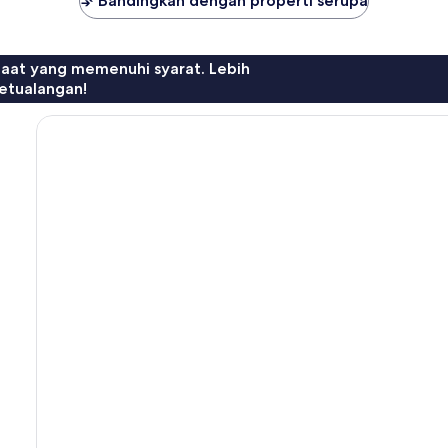
Bandingkan dengan properti serupa
faat yang memenuhi syarat. Lebih
etualangan!