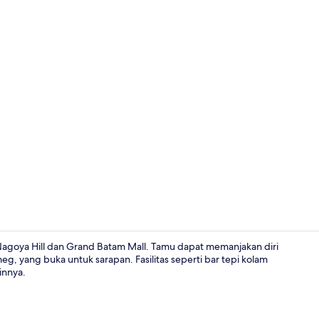
Bagian depa
l Nagoya Hill dan Grand Batam Mall. Tamu dapat memanjakan diri
g, yang buka untuk sarapan. Fasilitas seperti bar tepi kolam
innya.
Eksterior