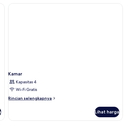
Deluks,
dan tirai kedap cahaya
1
Tempat
Tidur
King
Kamar
Kapasitas 4
Wi-Fi Gratis
Rincian
Rincian selengkapnya
lebih
lanjut
a
Lihat harga
untuk
Kamar