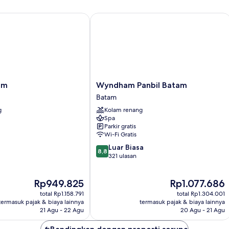
Wyndham Panbil Batam
Wyndham
am
Wyndham Panbil Batam
Panbil
Batam
Batam
g
Kolam renang
Batam
Spa
Parkir gratis
Wi-Fi Gratis
8.8
Luar Biasa
8,8
dari
321 ulasan
10,
Luar
Harga
Harga
Rp949.825
Rp1.077.686
Biasa,
sekarang
sekarang
321
total Rp1.158.791
total Rp1.304.001
Rp949.825
Rp1.077.686
ulasan
termasuk pajak & biaya lainnya
termasuk pajak & biaya lainnya
21 Agu - 22 Agu
20 Agu - 21 Agu