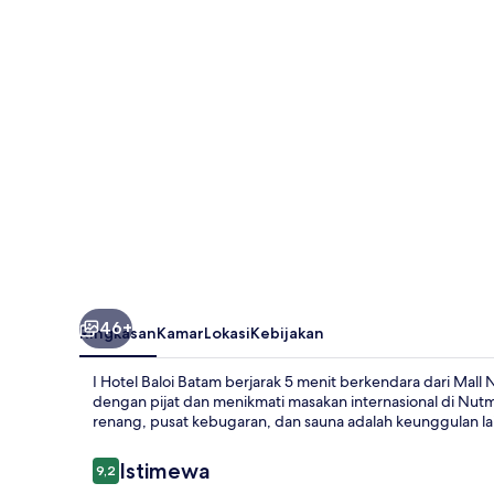
Batam
46+
Ringkasan
Kamar
Lokasi
Kebijakan
I Hotel Baloi Batam berjarak 5 menit berkendara dari Mal
dengan pijat dan menikmati masakan internasional di Nutme
renang, pusat kebugaran, dan sauna adalah keunggulan la
Ulasan
Istimewa
9,2
9,2 dari 10