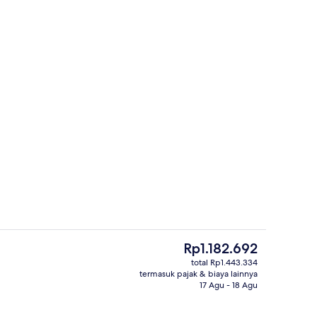
n properti
Pintu masuk interior
Harga
Rp1.182.692
saat
total Rp1.443.334
ini
termasuk pajak & biaya lainnya
Melayani sarapan
Rp1.182.692
17 Agu - 18 Agu