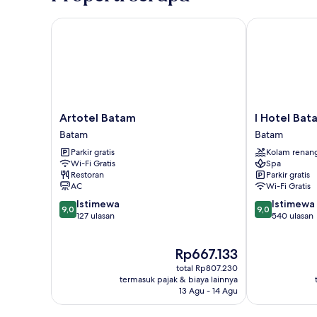
Artotel Batam
I Hotel Batam
Artotel
I
Artotel Batam
I Hotel Bat
Batam
Hotel
Batam
Batam
Batam
Batam
Parkir gratis
Kolam renan
Batam
Wi-Fi Gratis
Spa
Restoran
Parkir gratis
AC
Wi-Fi Gratis
9.0
9.0
Istimewa
Istimewa
9,0
9,0
dari
dari
127 ulasan
540 ulasan
10,
10,
Istimewa,
Istimewa,
Harga
Rp667.133
127
540
sekarang
ulasan
ulasan
total Rp807.230
Rp667.133
termasuk pajak & biaya lainnya
13 Agu - 14 Agu