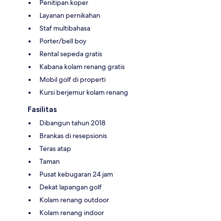
Penitipan koper
Layanan pernikahan
Staf multibahasa
Porter/bell boy
Rental sepeda gratis
Kabana kolam renang gratis
Mobil golf di properti
Kursi berjemur kolam renang
Fasilitas
Dibangun tahun 2018
Brankas di resepsionis
Teras atap
Taman
Pusat kebugaran 24 jam
Dekat lapangan golf
Kolam renang outdoor
Kolam renang indoor