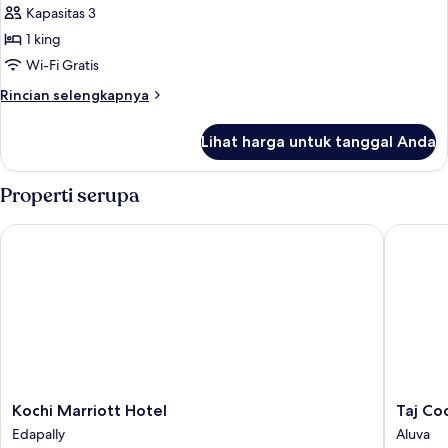
(Club
Kapasitas 3
untuk
Access,
Kamar,
1 king
Backwater
1
View)
Wi-Fi Gratis
Tempat
Rincian
Rincian selengkapnya
Tidur
lebih
King
lanjut
Lihat harga untuk tanggal Anda
untuk
(Club
Kamar,
Access,
1
Properti serupa
Backwater
Tempat
Tidur
View)
Kochi Marriott Hotel
Taj Cochi
King
(Club
Access,
Backwater
View)
Kochi
Taj
Kochi Marriott Hotel
Taj Coc
Marriott
Cochin
Edapally
Aluva
Hotel
Internat