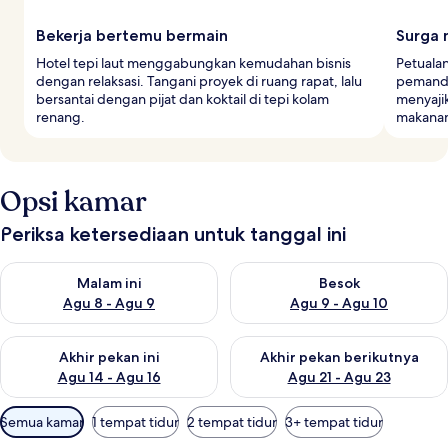
Bekerja bertemu bermain
Surga
Hotel tepi laut menggabungkan kemudahan bisnis
Petualan
dengan relaksasi. Tangani proyek di ruang rapat, lalu
pemanda
bersantai dengan pijat dan koktail di tepi kolam
menyajik
renang.
makanan
Opsi kamar
Periksa ketersediaan untuk tanggal ini
Periksa ketersediaan untuk malam ini Agu 8 - Agu 9
Periksa ketersediaan untuk be
Malam ini
Besok
Agu 8 - Agu 9
Agu 9 - Agu 10
Periksa ketersediaan untuk akhir pekan ini Agu 14 - Agu 16
Periksa ketersediaan untuk ak
Akhir pekan ini
Akhir pekan berikutnya
Agu 14 - Agu 16
Agu 21 - Agu 23
Filter
Semua kamar
1 tempat tidur
2 tempat tidur
3+ tempat tidur
tersedia