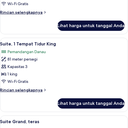
2
Wi-Fi Gratis
Tempat
Rincian
Rincian selengkapnya
Tidur
lebih
Twin,
lanjut
Lihat harga untuk tanggal Anda
untuk
teras
Kamar
Klub,
Lihat
Seprai premium, minibar, brankas, dan
2
2
Suite, 1 Tempat Tidur King
semua
Tempat
Pemandangan Danau
Tidur
foto
Twin,
81 meter persegi
untuk
teras
Suite,
Kapasitas 3
1
1 king
Tempat
Wi-Fi Gratis
Tidur
Rincian
Rincian selengkapnya
King
lebih
lanjut
Lihat harga untuk tanggal Anda
untuk
Suite,
1
Lihat
Seprai premium, minibar, brankas, dan
5
Tempat
Suite Grand, teras
semua
Tidur