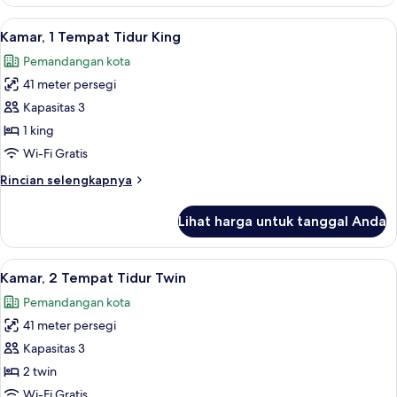
2
Twin
Lihat
Seprai premium, minibar, brankas, dan
4
Beds
Kamar, 1 Tempat Tidur King
semua
Club
Pemandangan kota
Access
foto
41 meter persegi
untuk
Kamar,
Kapasitas 3
1
1 king
Tempat
Wi-Fi Gratis
Tidur
Rincian
Rincian selengkapnya
King
lebih
lanjut
Lihat harga untuk tanggal Anda
untuk
Kamar,
1
Lihat
Seprai premium, minibar, brankas, dan
3
Tempat
Kamar, 2 Tempat Tidur Twin
semua
Tidur
Pemandangan kota
King
foto
41 meter persegi
untuk
Kamar,
Kapasitas 3
2
2 twin
Tempat
Wi-Fi Gratis