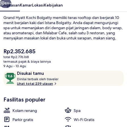
89+
Ringkasan
Kamar
Lokasi
Kebijakan
Grand Hyatt Kochi Bolgatty memiliki teras rooftop dan berjarak 10
menit berjalan kaki dari Istana Bolgatty. Anda dapat mengunjungi
spa untuk memanjakan diri dengan pijat jaringan dalam, body wrap,
atau aromaterapi, dan Malabar Cafe, salah satu 3 restoran, yang
menyajikan masakan lokal dan buka untuk sarapan, makan siang,
dan makan malam. Keunggulan lain di hotel mewah ini meliputi
kolam renang indoor, kolam renang outdoor, dan bar tepi kolam
Harga
Rp2.352.685
renang. Para traveler menyukai staf.
saat
total Rp2.776.168
ini
termasuk pajak & biaya lainnya
3 restoran; melayani sarapan, makan
Rp2.352.685
9 Agu - 10 Agu
Ulasan
9,6
Disukai tamu
D
dari
Dinilai terbaik oleh traveler
i
Lihat total 239 ulasan
10,
n
Disukai
i
tamu
Fasilitas populer
l
a
i
Kolam renang
Spa
t
Parkir gratis
Wi-Fi Gratis
e