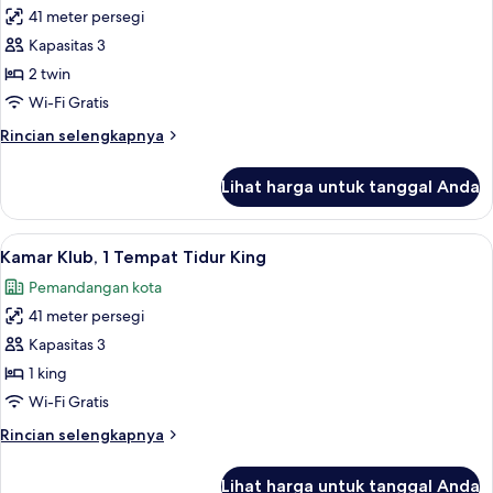
(Backwater
41 meter persegi
untuk
View)
Kamar,
Kapasitas 3
2
2 twin
Tempat
Wi-Fi Gratis
Tidur
Rincian
Rincian selengkapnya
Twin
lebih
(Backwater
lanjut
Lihat harga untuk tanggal Anda
untuk
View)
Kamar,
2
Lihat
Seprai premium, minibar, brankas, dan
2
Tempat
Kamar Klub, 1 Tempat Tidur King
semua
Tidur
Pemandangan kota
Twin
foto
(Backwater
41 meter persegi
untuk
View)
Kamar
Kapasitas 3
Klub,
1 king
1
Wi-Fi Gratis
Tempat
Rincian
Rincian selengkapnya
Tidur
lebih
King
lanjut
Lihat harga untuk tanggal Anda
untuk