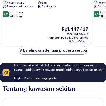
Kolam renang
Spa
Kolam
Edapally
Airport,
Transportasi bandara
Parkir gratis
Parkir 
Kerala
Aluva
9.2
9.6
Istimewa
Sem
9,2
9,6
dari
dari
667 ulasan
121 u
10,
10,
Istimewa,
Sempur
Harga
Rp1.447.437
667
121
sekarang
ulasan
ulasan
total Rp1.707.976
Rp1.447.437
termasuk pajak & biaya lainnya
9 Agu - 10 Agu
Bandingkan dengan properti serupa
Login untuk melihat diskon dan manfaat yang memenuhi
syarat. Lebih banyak reward untuk lebih banyak petualangan!
Login
Daftar sekarang, gratis
Tentang kawasan sekitar