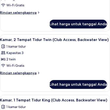
1
Wi-Fi Gratis
Tempat
Rincian
Rincian selengkapnya
Tidur
lebih
King,
lanjut
Lihat harga untuk tanggal Anda
untuk
teras
Kamar,
(Club
1
Lihat
Seprai premium, minibar, brankas, dan
Access)
4
Tempat
Kamar, 2 Tempat Tidur Twin (Club Access, Backwater View)
semua
Tidur
1 kamar tidur
King,
foto
teras
Kapasitas 3
untuk
(Club
Kamar,
2 twin
Access)
2
Wi-Fi Gratis
Tempat
Rincian
Rincian selengkapnya
Tidur
lebih
Twin
lanjut
Lihat harga untuk tanggal Anda
untuk
(Club
Kamar,
Access,
2
Lihat
Seprai premium, minibar, brankas, dan
Backwater
4
Tempat
Kamar, 1 Tempat Tidur King (Club Access, Backwater View)
semua
Tidur
View)
1 kamar tidur
Twin
foto