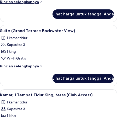
Room-
Rincian
Rincian selengkapnya
Club
lebih
lanjut
Access
Lihat harga untuk tanggal Anda
untuk
King
Room-
Lihat
Suite (Grand Terrace Backwater View) 
2
Club
Suite (Grand Terrace Backwater View)
semua
Access
1 kamar tidur
foto
Kapasitas 3
untuk
Suite
1 king
(Grand
Wi-Fi Gratis
Terrace
Rincian
Rincian selengkapnya
Backwater
lebih
View)
lanjut
Lihat harga untuk tanggal Anda
untuk
Suite
(Grand
Lihat
Seprai premium, minibar, brankas, dan
2
Terrace
Kamar, 1 Tempat Tidur King, teras (Club Access)
semua
Backwater
1 kamar tidur
View)
foto
Kapasitas 3
untuk
Kamar,
1 king