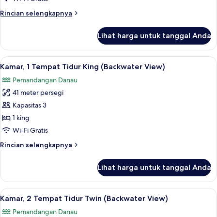
Tidur
Rincian
Rincian selengkapnya
Twin
lebih
lanjut
Lihat harga untuk tanggal Anda
untuk
Kamar,
2
Lihat
Seprai premium, minibar, brankas, dan
3
Tempat
Kamar, 1 Tempat Tidur King (Backwater View)
semua
Tidur
Pemandangan Danau
Twin
foto
41 meter persegi
untuk
Kamar,
Kapasitas 3
1
1 king
Tempat
Wi-Fi Gratis
Tidur
Rincian
Rincian selengkapnya
King
lebih
(Backwater
lanjut
Lihat harga untuk tanggal Anda
untuk
View)
Kamar,
1
Lihat
Seprai premium, minibar, brankas, dan
5
Tempat
Kamar, 2 Tempat Tidur Twin (Backwater View)
semua
Tidur
Pemandangan Danau
King
foto