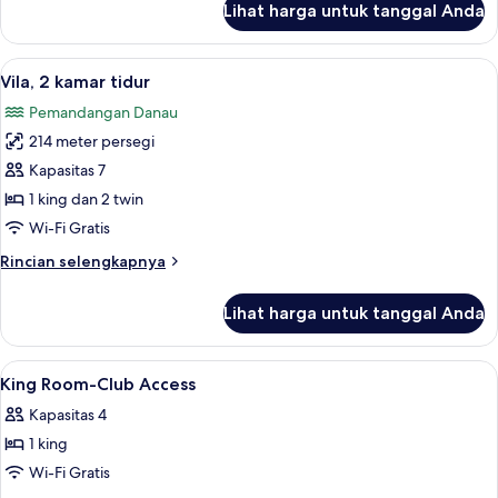
Lihat harga untuk tanggal Anda
untuk
Suite
Eksekutif
Lihat
Vila, 2 kamar tidur | Seprai premium, 
6
Vila, 2 kamar tidur
semua
Pemandangan Danau
foto
214 meter persegi
untuk
Vila,
Kapasitas 7
2
1 king dan 2 twin
kamar
Wi-Fi Gratis
tidur
Rincian
Rincian selengkapnya
lebih
lanjut
Lihat harga untuk tanggal Anda
untuk
Vila,
2
Lihat
Seprai premium, minibar, brankas, dan
5
kamar
King Room-Club Access
semua
tidur
Kapasitas 4
foto
1 king
untuk
King
Wi-Fi Gratis