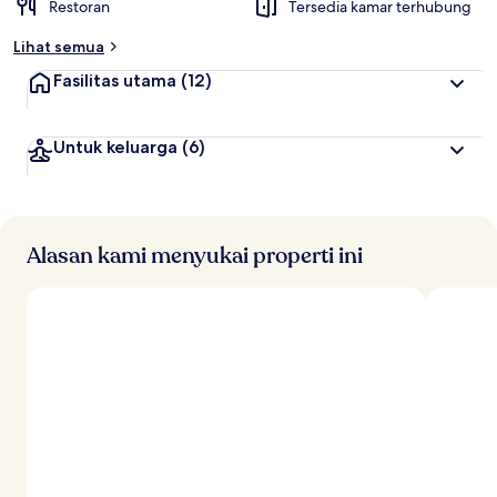
Restoran
Tersedia kamar terhubung
r
b
Lihat semua
a
i
Fasilitas utama
(12)
k
o
Untuk keluarga
(6)
l
e
h
t
r
Alasan kami menyukai properti ini
a
v
e
l
e
r