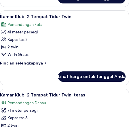
Kamar
Klub,
Lihat
Seprai premium, minibar, brankas, dan
4
1
Kamar Klub, 2 Tempat Tidur Twin
semua
Tempat
Pemandangan kota
Tidur
foto
King
41 meter persegi
untuk
Kamar
Kapasitas 3
Klub,
2 twin
2
Wi-Fi Gratis
Tempat
Rincian
Rincian selengkapnya
Tidur
lebih
Twin
lanjut
Lihat harga untuk tanggal Anda
untuk
Kamar
Klub,
Lihat
Seprai premium, minibar, brankas, dan
2
2
Kamar Klub, 2 Tempat Tidur Twin, teras
semua
Tempat
Pemandangan Danau
Tidur
foto
Twin
71 meter persegi
untuk
Kamar
Kapasitas 3
Klub,
2 twin