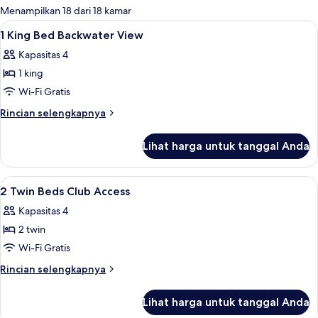
untuk
Menampilkan 18 dari 18 kamar
kamar
Lihat
Seprai premium, minibar, brankas, dan
9
1 King Bed Backwater View
semua
Kapasitas 4
foto
1 king
untuk
1
Wi-Fi Gratis
King
Rincian
Rincian selengkapnya
Bed
lebih
lanjut
Backwater
Lihat harga untuk tanggal Anda
untuk
View
1
King
Lihat
Seprai premium, minibar, brankas, dan
6
Bed
2 Twin Beds Club Access
semua
Backwater
Kapasitas 4
View
foto
2 twin
untuk
2
Wi-Fi Gratis
Twin
Rincian
Rincian selengkapnya
Beds
lebih
lanjut
Club
Lihat harga untuk tanggal Anda
untuk
Access