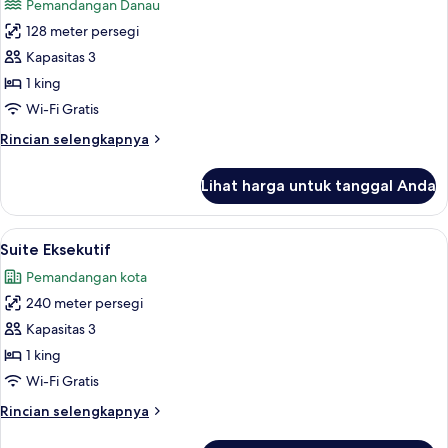
Pemandangan Danau
King
foto
128 meter persegi
untuk
Suite
Kapasitas 3
Grand,
1 king
teras
Wi-Fi Gratis
Rincian
Rincian selengkapnya
lebih
lanjut
Lihat harga untuk tanggal Anda
untuk
Suite
Grand,
Lihat
Suite Eksekutif | Seprai premium, mini
6
teras
Suite Eksekutif
semua
Pemandangan kota
foto
240 meter persegi
untuk
Suite
Kapasitas 3
Eksekutif
1 king
Wi-Fi Gratis
Rincian
Rincian selengkapnya
lebih
lanjut