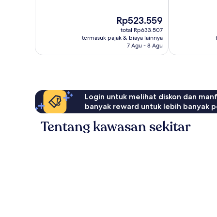
10,
10,
Sempurna,
Sangat
Harga
Rp523.559
37
Baik,
sekarang
ulasan
94
total Rp633.507
Rp523.559
ulasan
termasuk pajak & biaya lainnya
7 Agu - 8 Agu
Login untuk melihat diskon dan man
banyak reward untuk lebih banyak p
Tentang kawasan sekitar