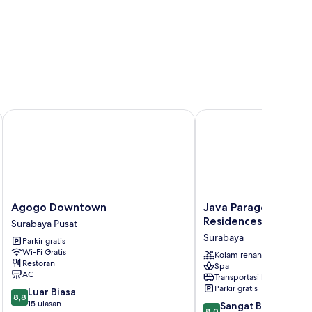
Agogo Downtown
Java Paragon Hotel an
Agogo
Java
Agogo Downtown
Java Paragon Hotel 
Downtown
Paragon
Residences
Surabaya Pusat
Surabaya
Hotel
Surabaya
Parkir gratis
Pusat
and
Wi-Fi Gratis
Residences
Kolam renang
Restoran
Spa
Surabaya
AC
Transportasi bandara
Parkir gratis
8.8
Luar Biasa
8,8
dari
15 ulasan
8.0
Sangat Baik
8,0