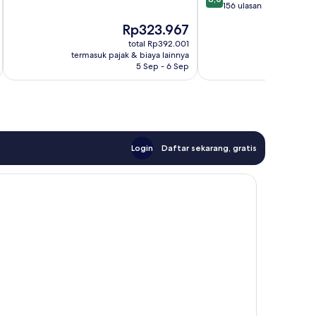
10,
dari
156 ulasan
Luar
10,
Harga
Rp323.967
Biasa,
Sangat
sekarang
15
Baik,
total Rp392.001
Rp323.967
ulasan
termasuk pajak & biaya lainnya
termasuk paj
156
5 Sep - 6 Sep
ulasan
Login
Daftar sekarang, gratis