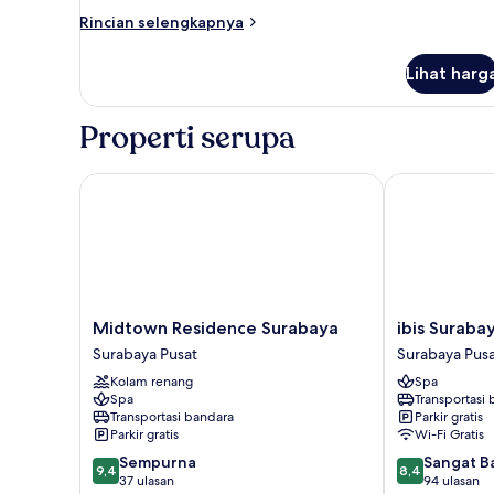
Tempat
Rincian
Rincian selengkapnya
Tidur
lebih
King
lanjut
Lihat harg
untuk
Suite,
1
Properti serupa
Tempat
Tidur
King
Midtown Residence Surabaya
ibis Surabaya
Midtown
ibis
Midtown Residence Surabaya
ibis Suraba
Residence
Surabaya
Surabaya Pusat
Surabaya Pus
Surabaya
City
Kolam renang
Spa
Surabaya
Center
Spa
Transportasi
Pusat
Surabaya
Transportasi bandara
Parkir gratis
Pusat
Parkir gratis
Wi-Fi Gratis
9.4
8.4
Sempurna
Sangat B
9,4
8,4
dari
dari
37 ulasan
94 ulasan