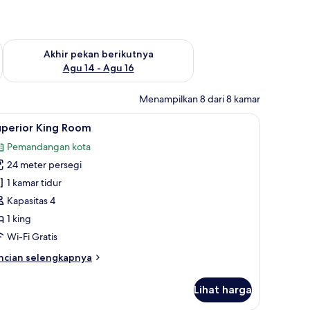
n ini Agu 7 - Agu 9
Periksa ketersediaan untuk akhir pekan berikutnya Agu 14 - A
Akhir pekan berikutnya
Agu 14 - Agu 16
Menampilkan 8 dari 8 kamar
h laptop, dan tirai kedap cahaya
ihat
Superior King Room | Pemandangan kota
9
uperior King Room
emua
Pemandangan kota
oto
24 meter persegi
ntuk
uperior
1 kamar tidur
ing
Kapasitas 4
oom
1 king
Wi-Fi Gratis
ncian
ncian selengkapnya
bih
njut
Lihat harga
tuk
perior