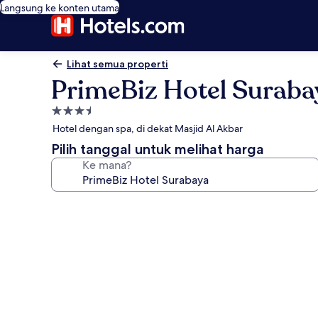
Langsung ke konten utama
Lihat semua properti
PrimeBiz Hotel Suraba
Properti
bintang
Hotel dengan spa, di dekat Masjid Al Akbar
3.5
Pilih tanggal untuk melihat harga
Ke mana?
Galeri
foto
untuk
PrimeBiz
Hotel
Surabaya