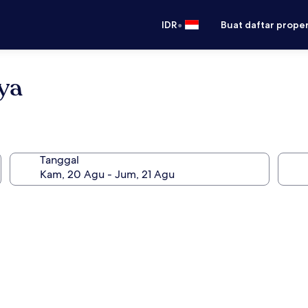
•
IDR
Buat daftar prope
ya
Tanggal