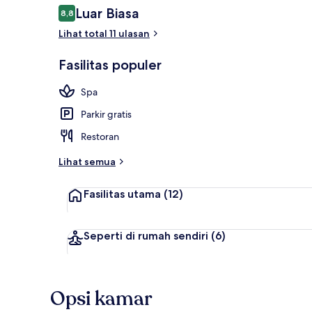
Ulasan
Luar Biasa
8,8
8,8 dari 10
Lihat total 11 ulasan
Bagian depan
Fasilitas populer
Spa
Parkir gratis
Restoran
Lihat semua
Fasilitas utama
(12)
Seperti di rumah sendiri
(6)
Opsi kamar