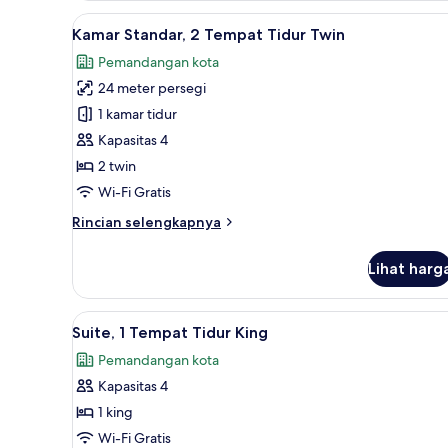
Lihat
Kamar Standar, 2 Tempat Tidu
7
Kamar Standar, 2 Tempat Tidur Twin
semua
Pemandangan kota
foto
24 meter persegi
untuk
Kamar
1 kamar tidur
Standar,
Kapasitas 4
2
2 twin
Tempat
Wi-Fi Gratis
Tidur
Rincian
Rincian selengkapnya
Twin
lebih
lanjut
Lihat harg
untuk
Kamar
Standar,
Lihat
Suite, 1 Tempat Tidur King | 
11
2
Suite, 1 Tempat Tidur King
semua
Tempat
Pemandangan kota
Tidur
foto
Twin
Kapasitas 4
untuk
Suite,
1 king
1
Wi-Fi Gratis