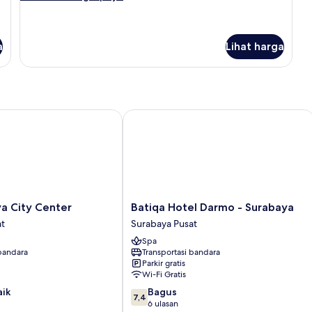
lebih
lanjut
untuk
Superior
a
Lihat harga
 City Center
Batiqa Hotel Darmo - Surabaya
Batiqa
ya City Center
Batiqa Hotel Darmo - Surabaya
Hotel
at
Surabaya Pusat
Darmo
Spa
-
 bandara
Transportasi bandara
Surabaya
Parkir gratis
Surabaya
Wi-Fi Gratis
Pusat
7.4
aik
Bagus
7,4
dari
6 ulasan