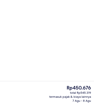
t
Fasilitas rapat
Harga
Rp450.676
saat
total Rp545.319
ini
termasuk pajak & biaya lainnya
Kamar Standar, 2 Tempat Tidur Twin 
Rp450.676
7 Agu - 8 Agu