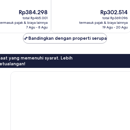
10,
Bagus,
Harga
Harga
Rp384.298
Rp302.514
6
sekarang
sekarang
ulasan
total Rp465.001
total Rp369.096
Rp384.298
Rp302.514
termasuk pajak & biaya lainnya
termasuk pajak & biaya lainnya
7 Agu - 8 Agu
19 Agu - 20 Agu
Bandingkan dengan properti serupa
faat yang memenuhi syarat. Lebih
etualangan!