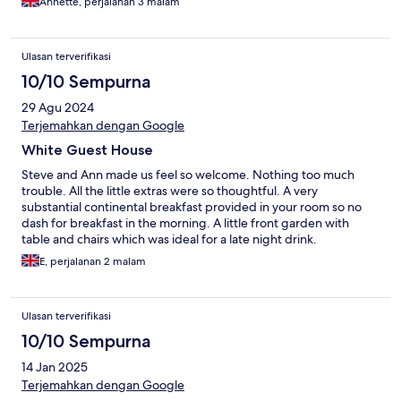
Annette, perjalanan 3 malam
than a b&b. The fan in the bedroom was especially welcome as
we visited during a particularly hot spell! I cannot recommend
this lovely place highly enough. Thank you Steve and The White
Ulasan terverifikasi
House!
10/10 Sempurna
29 Agu 2024
Terjemahkan dengan Google
White Guest House
Steve and Ann made us feel so welcome. Nothing too much
trouble. All the little extras were so thoughtful. A very
substantial continental breakfast provided in your room so no
dash for breakfast in the morning. A little front garden with
table and chairs which was ideal for a late night drink.
E, perjalanan 2 malam
Ulasan terverifikasi
10/10 Sempurna
14 Jan 2025
Terjemahkan dengan Google