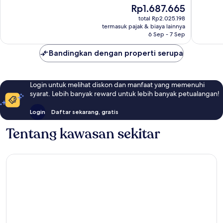
10,
Bagus,
Harga
Rp1.687.665
Sangat
707
sekarang
Baik,
total Rp2.025.198
ulasan
Rp1.687.665
termasuk pajak & biaya lainnya
1.006
6 Sep - 7 Sep
ulasan
Bandingkan dengan properti serupa
Login untuk melihat diskon dan manfaat yang memenuhi
syarat. Lebih banyak reward untuk lebih banyak petualangan!
Login
Daftar sekarang, gratis
Tentang kawasan sekitar