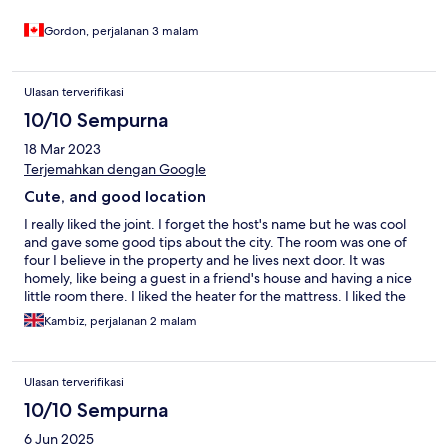
gates as it made my day seeing a lifestyle I only ever saw on TV
travel shows. We are still talking about the visit to Bath as the
Gordon, perjalanan 3 malam
free tour of town is the best as they have two times 10:30 +
2pm. Go!
Ulasan terverifikasi
10/10 Sempurna
18 Mar 2023
Terjemahkan dengan Google
Cute, and good location
I really liked the joint. I forget the host's name but he was cool
and gave some good tips about the city. The room was one of
four I believe in the property and he lives next door. It was
homely, like being a guest in a friend's house and having a nice
little room there. I liked the heater for the mattress. I liked the
little odds and ends for breakfast. I liked the little extras that you
Kambiz, perjalanan 2 malam
get with being in a room that's a guest house that you don't
always get elsewhere. I also liked the location a lot. It's just on
the other side of the river and a bit south of the city centre.
Ulasan terverifikasi
About 10-12 minute walk. This meant it was far enough away
from the noise and in a quiet little street. It also had good access
10/10 Sempurna
to the south of the city past the river where there is a nice park
6 Jun 2025
and some good cafes and restaurants. There's nothing to