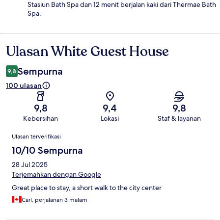
Stasiun Bath Spa dan 12 menit berjalan kaki dari Thermae Bath
Spa.
Ulasan White Guest House
Ulasan
Sempurna
9,8
100 ulasan
9,8
9,4
9,8
Kebersihan
Lokasi
Staf & layanan
Ulasan
Ulasan terverifikasi
10/10 Sempurna
28 Jul 2025
Terjemahkan dengan Google
Great place to stay, a short walk to the city center
Carl, perjalanan 3 malam