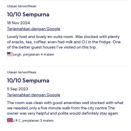
Ulasan terverifikasi
10/10 Sempurna
18 Nov 2024
Terjemahkan dengan Google
Lovely host and lovely en-suite room. Was stocked with plenty
of snacks, tea, coffee, even had milk and OJ in the fridge. One
of the better guest houses I’ve visited on this trip.
Leigh, perjalanan 4 malam
Ulasan terverifikasi
10/10 Sempurna
5 Sep 2023
Terjemahkan dengan Google
The room was clean with good amenities well stocked with what
we needed,only a five minute walk from the city centre.The
owner was very helpful and polite.would definitely stay again.
J R C, perjalanan 3 malam