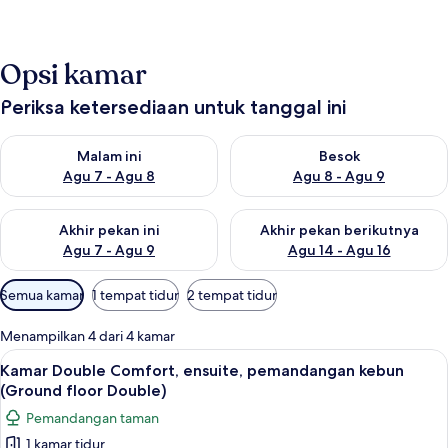
Opsi kamar
Periksa ketersediaan untuk tanggal ini
Periksa ketersediaan untuk malam ini Agu 7 - Agu 8
Periksa ketersediaan untuk be
Malam ini
Besok
Agu 7 - Agu 8
Agu 8 - Agu 9
Periksa ketersediaan untuk akhir pekan ini Agu 7 - Agu 9
Periksa ketersediaan untuk ak
Akhir pekan ini
Akhir pekan berikutnya
Agu 7 - Agu 9
Agu 14 - Agu 16
Filter
Semua kamar
1 tempat tidur
2 tempat tidur
tersedia
untuk
Menampilkan 4 dari 4 kamar
kamar
Lihat
Kamar Double Comfort, ensuite, pem
5
Kamar Double Comfort, ensuite, pemandangan kebun
semua
(Ground floor Double)
foto
Pemandangan taman
untuk
1 kamar tidur