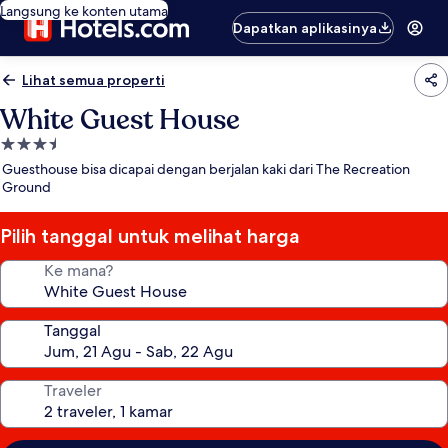
Langsung ke konten utama
Dapatkan aplikasinya
Lihat semua properti
White Guest House
Properti
bintang
Guesthouse bisa dicapai dengan berjalan kaki dari The Recreation
3.5
Ground
Pilih tanggal untuk melihat harga
Ke mana?
Tanggal
Traveler