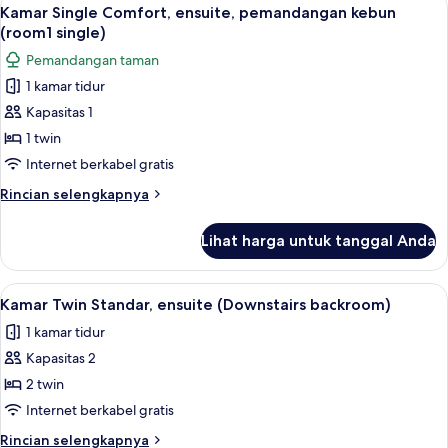
Lihat
4
Comfort,
Kamar Single Comfort, ensuite, pemandangan kebun
semua
ensuite
(room1 single)
(3)
foto
Pemandangan taman
untuk
1 kamar tidur
Kamar
Kapasitas 1
Single
Comfort,
1 twin
ensuite,
Internet berkabel gratis
pemandangan
Rincian
Rincian selengkapnya
kebun
lebih
(room1
lanjut
Lihat harga untuk tanggal Anda
untuk
single)
Kamar
Single
Lihat
Kamar Twin Standar, ensuite (Downsta
4
Comfort,
Kamar Twin Standar, ensuite (Downstairs backroom)
semua
ensuite,
1 kamar tidur
pemandangan
foto
kebun
Kapasitas 2
untuk
(room1
Kamar
2 twin
single)
Twin
Internet berkabel gratis
Standar,
Rincian
Rincian selengkapnya