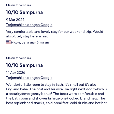
Ulasan terverifikasi
10/10 Sempurna
9 Mar 2025
Terjemahkan dengan Google
Very comfortable and lovely stay for our weekend trip. Would
absolutely stay here again.
Nicole, perjalanan 3 malam
Ulasan terverifikasi
10/10 Sempurna
14 Apr 2026
Terjemahkan dengan Google
Wonderful little room to stay in Bath. It’s small but it’s also
England haha. The host and his wife live right next door which is
a security/emergency bonus! The beds were comfortable and
the bathroom and shower (a large one) looked brand new. The
host replenished snacks, cold breakfast, cold drinks and hot bar
items everyday (all included). A great vintage place to stay
convenient to Bath city center right across the bridge a small