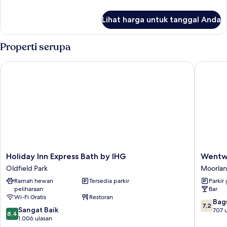
ensuite
lebih
(Downstairs
lanjut
Lihat harga untuk tanggal Anda
untuk
backroom)
Kamar
Twin
Properti serupa
Standar,
ensuite
Holiday Inn Express Bath by IHG
Wentwor
(Downstairs
backroom)
Holiday
Wentwo
Holiday Inn Express Bath by IHG
Wentw
Inn
House
Oldfield Park
Moorla
Express
Hotel
Ramah hewan
Tersedia parkir
Parkir 
Bath
Moorlan
peliharaan
Bar
by
Wi-Fi Gratis
Restoran
IHG
7.2
Bag
7,2
8.4
Oldfield
Sangat Baik
dari
707 
8,4
dari
Park
1.006 ulasan
10,