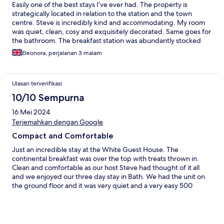
Easily one of the best stays I’ve ever had. The property is
strategically located in relation to the station and the town
centre. Steve is incredibly kind and accommodating. My room
was quiet, clean, cosy and exquisitely decorated. Same goes for
the bathroom. The breakfast station was abundantly stocked
and new supplies were added every day. UK plugs and USB
Eleonora, perjalanan 3 malam
ports are provided. I truly appreciate the level of thought that
was put into making guests comfortable and will definitely book
again!
Ulasan terverifikasi
10/10 Sempurna
16 Mei 2024
Terjemahkan dengan Google
Compact and Comfortable
Just an incredible stay at the White Guest House. The
continental breakfast was over the top with treats thrown in.
Clean and comfortable as our host Steve had thought of it all
and we enjoyed our three day stay in Bath. We had the unit on
the ground floor and it was very quiet and a very easy 500
metre walk to the big Abby and main square where the Roman
Baths were. If you stay there please walk up to the Canal which
is up the north west end of the road and watch and walk the
canal and locks. I helped a couple of boaters move the lock