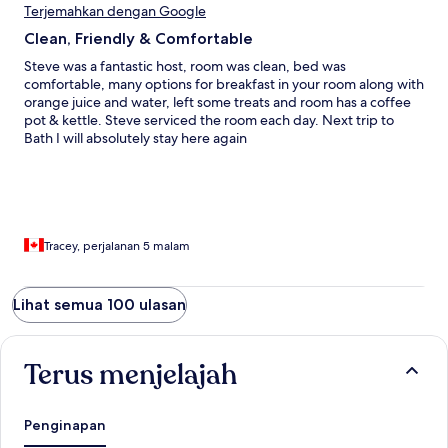
complain about really, I recommend this place for anyone
Terjemahkan dengan Google
visiting Bath, it's not called a guest house for nothing, you do
Clean, Friendly & Comfortable
really feel like a guest. Nice and comfy.
Steve was a fantastic host, room was clean, bed was
comfortable, many options for breakfast in your room along with
orange juice and water, left some treats and room has a coffee
pot & kettle. Steve serviced the room each day. Next trip to
Bath I will absolutely stay here again
Tracey, perjalanan 5 malam
Lihat semua 100 ulasan
Terus menjelajah
Penginapan