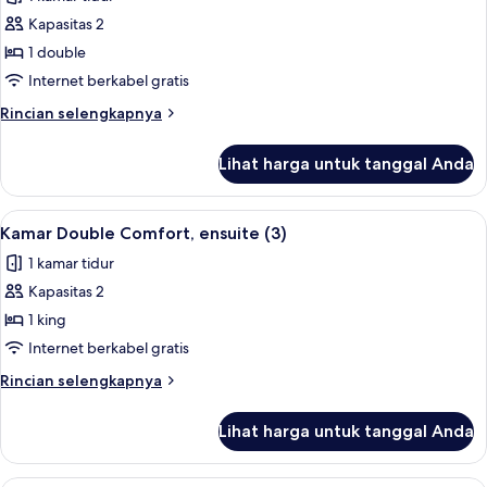
Kamar
Kapasitas 2
Double
Comfort,
1 double
ensuite,
Internet berkabel gratis
pemandangan
Rincian
Rincian selengkapnya
kebun
lebih
(Ground
lanjut
Lihat harga untuk tanggal Anda
untuk
floor
Kamar
Double)
Double
Lihat
Kamar Double Comfort, ensuite (3)
4
Comfort,
Kamar Double Comfort, ensuite (3)
semua
ensuite,
1 kamar tidur
pemandangan
foto
kebun
Kapasitas 2
untuk
(Ground
Kamar
1 king
floor
Double
Double)
Internet berkabel gratis
Comfort,
Rincian
Rincian selengkapnya
ensuite
lebih
(3)
lanjut
Lihat harga untuk tanggal Anda
untuk
Kamar
Double
Kamar Single Comfort, ensuite, pema