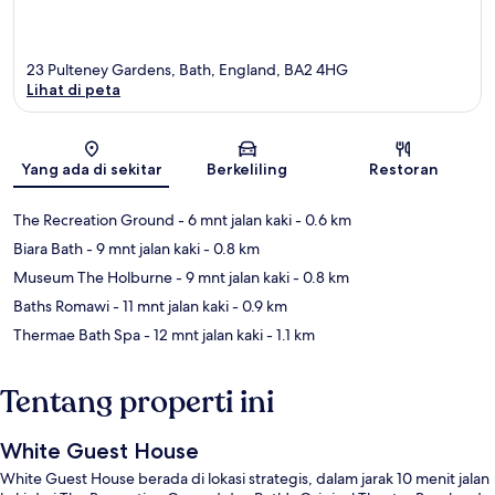
23 Pulteney Gardens, Bath, England, BA2 4HG
Lihat di peta
Peta
Yang ada di sekitar
Berkeliling
Restoran
The Recreation Ground
- 6 mnt jalan kaki
- 0.6 km
Biara Bath
- 9 mnt jalan kaki
- 0.8 km
Museum The Holburne
- 9 mnt jalan kaki
- 0.8 km
Baths Romawi
- 11 mnt jalan kaki
- 0.9 km
Thermae Bath Spa
- 12 mnt jalan kaki
- 1.1 km
Tentang properti ini
White Guest House
White Guest House berada di lokasi strategis, dalam jarak 10 menit jalan