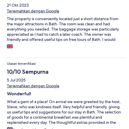
21 Okt 2023
Terjemahkan dengan Google
The property is conveniently located just a short distance from
the major attractions in Bath. The room was clean and had
everything you needed. The baggage storage was particularly
appreciated as I had to catch a later coach. The owner was
friendly and offered useful tips on free tours of Bath. I would
stay there again if I went back to Bath.
Ulasan terverifikasi
10/10 Sempurna
5 Jul 2025
Terjemahkan dengan Google
Wonderful!
What a gem of a place! On arrival we were greeted by the host,
Steve, who was kindness itself. Very helpful and friendly, giving
us useful tips and suggestions for our stay in Bath. The selection
of goods for a continental breakfast was plentiful and
replenished every day. The thoughtful extras provided in the
room makes your visit feel like dropping in at a friends rather