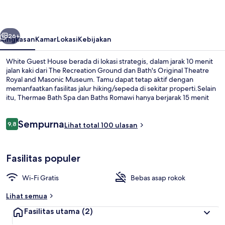
belumnya
Berikutnya
26+
Ringkasan
Kamar
Lokasi
Kebijakan
White Guest House berada di lokasi strategis, dalam jarak 10 menit
jalan kaki dari The Recreation Ground dan Bath's Original Theatre
Royal and Masonic Museum. Tamu dapat tetap aktif dengan
memanfaatkan fasilitas jalur hiking/sepeda di sekitar properti.Selain
itu, Thermae Bath Spa dan Baths Romawi hanya berjarak 15 menit
berjalan kaki.
Ulasan
Sempurna
9,8
Lihat total 100 ulasan
9,8 dari 10
Kamar Single Comfort, ensuite, peman
Fasilitas populer
Wi-Fi Gratis
Bebas asap rokok
Lihat semua
Fasilitas utama
(2)