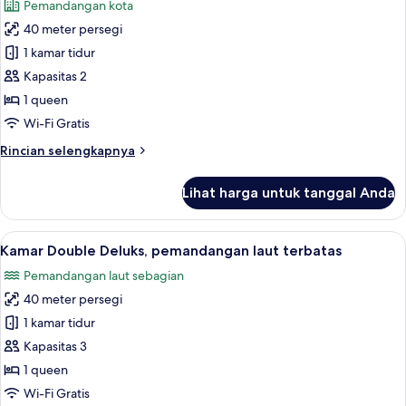
Pemandangan kota
laut
foto
40 meter persegi
untuk
Kamar
1 kamar tidur
Double
Kapasitas 2
Deluks,
1 queen
balkon
Wi-Fi Gratis
Rincian
Rincian selengkapnya
lebih
lanjut
Lihat harga untuk tanggal Anda
untuk
Kamar
Double
Lihat
Kamar Double Deluks, pemandangan lau
8
Deluks,
Kamar Double Deluks, pemandangan laut terbatas
semua
balkon
Pemandangan laut sebagian
foto
40 meter persegi
untuk
Kamar
1 kamar tidur
Double
Kapasitas 3
Deluks,
1 queen
pemandangan
Wi-Fi Gratis