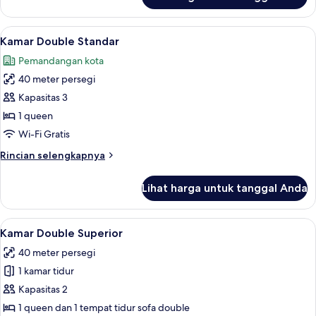
untuk
Kamar
Standar
Lihat
Kamar Double Standar | 1 kamar tidur 
12
(King)
Kamar Double Standar
semua
Pemandangan kota
foto
40 meter persegi
untuk
Kamar
Kapasitas 3
Double
1 queen
Standar
Wi-Fi Gratis
Rincian
Rincian selengkapnya
lebih
lanjut
Lihat harga untuk tanggal Anda
untuk
Kamar
Double
Lihat
Kamar Double Superior | 1 kamar tidur
12
Standar
Kamar Double Superior
semua
40 meter persegi
foto
1 kamar tidur
untuk
Kamar
Kapasitas 2
Double
1 queen dan 1 tempat tidur sofa double