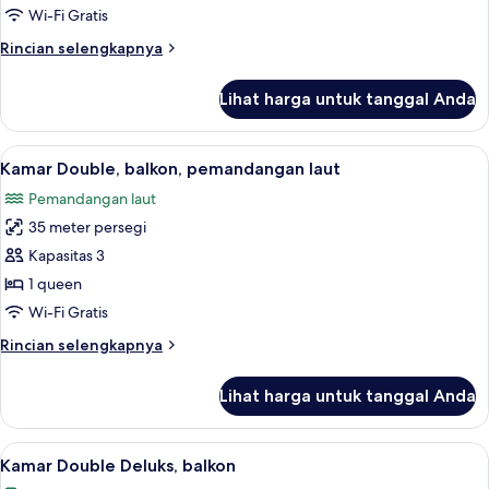
Superior
Wi-Fi Gratis
Rincian
Rincian selengkapnya
lebih
lanjut
Lihat harga untuk tanggal Anda
untuk
Kamar
Double
Lihat
Kamar Double, balkon, pemandangan la
14
Superior
Kamar Double, balkon, pemandangan laut
semua
Pemandangan laut
foto
35 meter persegi
untuk
Kamar
Kapasitas 3
Double,
1 queen
balkon,
Wi-Fi Gratis
pemandangan
Rincian
Rincian selengkapnya
laut
lebih
lanjut
Lihat harga untuk tanggal Anda
untuk
Kamar
Double,
Lihat
Kamar Double Deluks, balkon | 1 kamar
9
balkon,
Kamar Double Deluks, balkon
semua
pemandangan