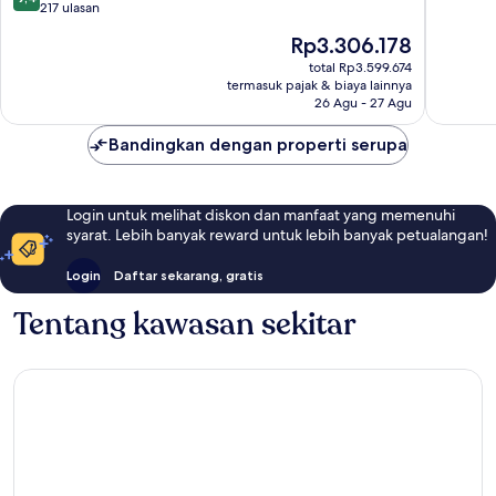
dari
217 ulasan
10,
10,
Luar
Harga
Rp3.306.178
Sempurna,
Biasa,
sekarang
217
total Rp3.599.674
142
Rp3.306.178
termasuk pajak & biaya lainnya
ulasan
ulasan
26 Agu - 27 Agu
Bandingkan dengan properti serupa
Login untuk melihat diskon dan manfaat yang memenuhi
syarat. Lebih banyak reward untuk lebih banyak petualangan!
Login
Daftar sekarang, gratis
Tentang kawasan sekitar