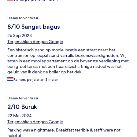
from everything and quiet at night. Thanks! Will come back :)
Ulasan terverifikasi
8/10 Sangat bagus
26 Sep 2023
Terjemahkan dengan Google
Een historisch pand op mooie locatie een straat naast het
centrum en op loopafstand van alle bezienswaardigheden. Wij
zaten in een mooi appartement op de bovenste verdieping met
een groot terras met een fraai uitzicht. Enige nadeel was het
geluid van ik denk de boiler op het dak.
Ramon, perjalanan 3 malam
Ulasan terverifikasi
2/10 Buruk
22 Mei 2024
Terjemahkan dengan Google
Parking was a nightmare. Breakfast terrible & staff were not
helpful