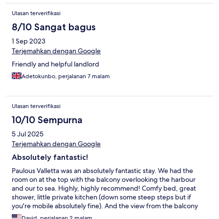
Ulasan terverifikasi
8/10 Sangat bagus
1 Sep 2023
Terjemahkan dengan Google
Friendly and helpful landlord
Adetokunbo, perjalanan 7 malam
Ulasan terverifikasi
10/10 Sempurna
5 Jul 2025
Terjemahkan dengan Google
Absolutely fantastic!
Paulous Valletta was an absolutely fantastic stay. We had the
room on at the top with the balcony overlooking the harbour
and our to sea. Highly, highly recommend! Comfy bed, great
shower, little private kitchen (down some steep steps but if
you're mobile absolutely fine). And the view from the balcony
(with loungers) was great. Very well located, walking distance
David, perjalanan 2 malam