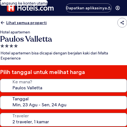
Langsung ke konten utama
Dapatkan aplikasinya
Lihat semua properti
Hotel apartemen
Paulos Valletta
Properti
bintang
Hotel apartemen bisa dicapai dengan berjalan kaki dari Malta
4.0
Experience
Pilih tanggal untuk melihat harga
Ke mana?
Tanggal
Traveler