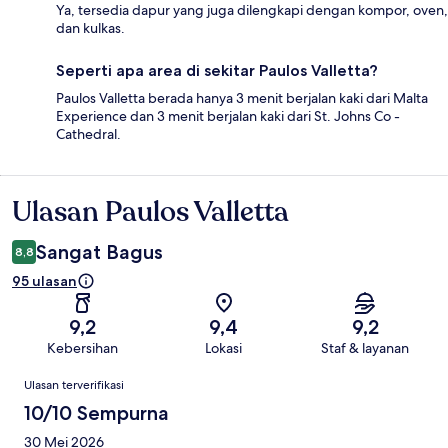
Ya, tersedia dapur yang juga dilengkapi dengan kompor, oven,
dan kulkas.
Seperti apa area di sekitar Paulos Valletta?
Paulos Valletta berada hanya 3 menit berjalan kaki dari Malta
Experience dan 3 menit berjalan kaki dari St. Johns Co -
Cathedral.
Ulasan Paulos Valletta
Ulasan
Sangat Bagus
8,8
95 ulasan
9,2
9,4
9,2
Kebersihan
Lokasi
Staf & layanan
Ulasan
Ulasan terverifikasi
10/10 Sempurna
30 Mei 2026