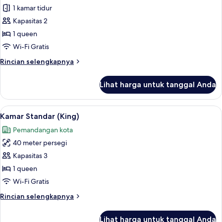
Kamar
1 kamar tidur
Double,
Kapasitas 2
balkon
1 queen
Wi-Fi Gratis
Rincian
Rincian selengkapnya
lebih
lanjut
Lihat harga untuk tanggal Anda
untuk
Kamar
Double,
Lihat
Kamar Standar (King) | Pemandangan 
6
balkon
Kamar Standar (King)
semua
Pemandangan kota
foto
40 meter persegi
untuk
Kamar
Kapasitas 3
Standar
1 queen
(King)
Wi-Fi Gratis
Rincian
Rincian selengkapnya
lebih
lanjut
Lihat harga untuk tanggal Anda