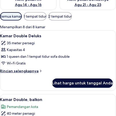
Agu 14 - Agu 16
Agu 21 - Agu 23
Filter
Semua kamar
1 tempat tidur
2 tempat tidur
tersedia
untuk
Menampilkan 8 dari 8 kamar
kamar
Lihat
Kamar Double Deluks | 1 kamar tidur d
15
Kamar Double Deluks
semua
35 meter persegi
foto
Kapasitas 4
untuk
Kamar
1 queen dan 1 tempat tidur sofa double
Double
Wi-Fi Gratis
Deluks
Rincian
Rincian selengkapnya
lebih
lanjut
Lihat harga untuk tanggal Anda
untuk
Kamar
Double
Lihat
Kamar Double, balkon | 1 kamar tidur 
6
Deluks
Kamar Double, balkon
semua
Pemandangan kota
foto
40 meter persegi
untuk