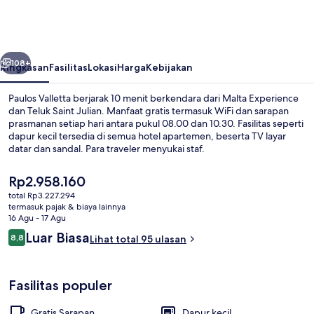
belumnya
Berikutnya
108+
Ringkasan
Fasilitas
Lokasi
Harga
Kebijakan
Paulos Valletta berjarak 10 menit berkendara dari Malta Experience
dan Teluk Saint Julian. Manfaat gratis termasuk WiFi dan sarapan
prasmanan setiap hari antara pukul 08.00 dan 10.30. Fasilitas seperti
dapur kecil tersedia di semua hotel apartemen, beserta TV layar
datar dan sandal. Para traveler menyukai staf.
Harga
Rp2.958.160
saat
total Rp3.227.294
ini
termasuk pajak & biaya lainnya
Kamar Double, balkon, pemandangan l
Rp2.958.160
16 Agu - 17 Agu
Ulasan
Luar Biasa
8,8
Lihat total 95 ulasan
8,8 dari 10
Fasilitas populer
Gratis Sarapan
Dapur kecil