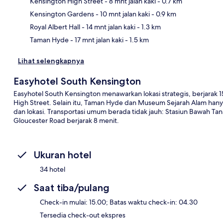
Kensington High Street
- 8 mnt jalan kaki
- 0.7 km
Pet
Kensington Gardens
- 10 mnt jalan kaki
- 0.9 km
Royal Albert Hall
- 14 mnt jalan kaki
- 1.3 km
Taman Hyde
- 17 mnt jalan kaki
- 1.5 km
Lihat selengkapnya
Easyhotel South Kensington
Easyhotel South Kensington menawarkan lokasi strategis, berjarak 1
High Street. Selain itu, Taman Hyde dan Museum Sejarah Alam hanya
dan lokasi. Transportasi umum berada tidak jauh: Stasiun Bawah Tan
Gloucester Road berjarak 8 menit.
Ukuran hotel
34 hotel
Saat tiba/pulang
Check-in mulai: 15.00; Batas waktu check-in: 04.30
Tersedia check-out ekspres