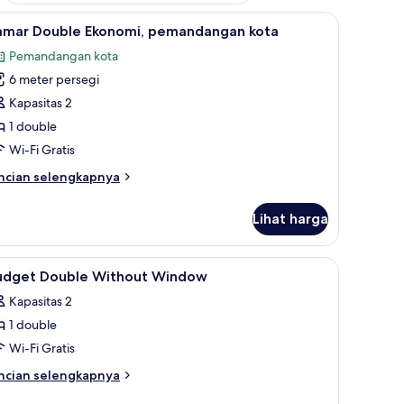
 Kedap suara, Wi-Fi gratis, dan seprai linen
ihat
Kamar Double Ekonomi, pemandangan kota 
10
amar Double Ekonomi, pemandangan kota
emua
Pemandangan kota
oto
6 meter persegi
ntuk
amar
Kapasitas 2
ouble
1 double
konomi,
Wi-Fi Gratis
emandangan
ncian
ncian selengkapnya
ota
bih
njut
Lihat harga
tuk
amar
uble
inen
ihat
Kedap suara, Wi-Fi gratis, dan seprai linen
1
onomi,
udget Double Without Window
emua
emandangan
Kapasitas 2
ta
oto
1 double
ntuk
udget
Wi-Fi Gratis
ouble
ncian
ncian selengkapnya
ithout
bih