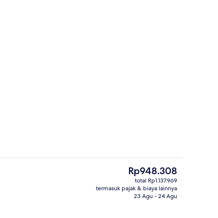
Kamar Double Ekonomi, pemandangan
Harga
Rp948.308
saat
total Rp1.137.969
ini
termasuk pajak & biaya lainnya
Tangga
Rp948.308
23 Agu - 24 Agu