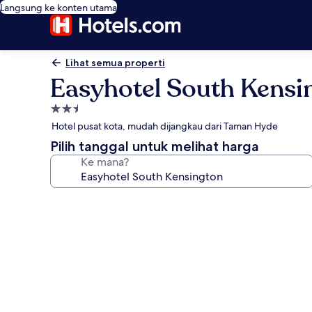
Langsung ke konten utama
Lihat semua properti
Easyhotel South Kensi
Properti
bintang
Hotel pusat kota, mudah dijangkau dari Taman Hyde
2.5
Pilih tanggal untuk melihat harga
Ke mana?
Galeri
foto
untuk
Easyhotel
South
Kensington