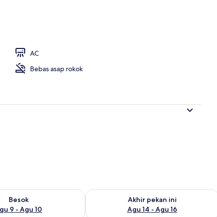
 properti
AC
Bebas asap rokok
sediaan untuk besok Agu 9 - Agu 10
Periksa ketersediaan untuk akhir pekan
Besok
Akhir pekan ini
gu 9 - Agu 10
Agu 14 - Agu 16