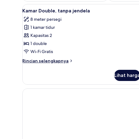
Lihat
Kamar Double, tanpa jendela | 
8
Kamar Double, tanpa jendela
semua
8 meter persegi
foto
1 kamar tidur
untuk
Kamar
Kapasitas 2
Double,
1 double
tanpa
Wi-Fi Gratis
jendela
Rincian
Rincian selengkapnya
lebih
lanjut
Lihat harg
untuk
Kamar
Double,
tanpa
jendela