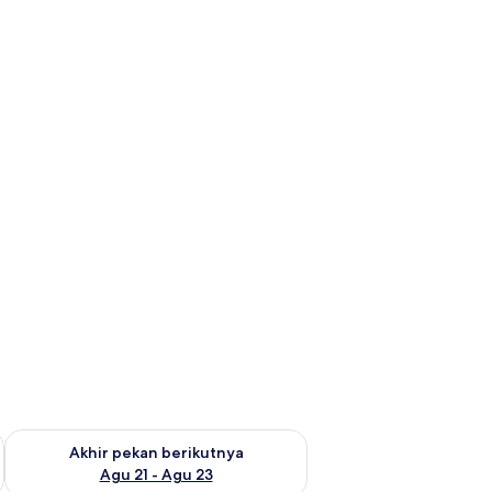
 ini Agu 14 - Agu 16
Periksa ketersediaan untuk akhir pekan berikutnya Agu 21 - A
Akhir pekan berikutnya
Agu 21 - Agu 23