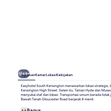
48+
Ringkasan
Kamar
Lokasi
Kebijakan
Easyhotel South Kensington menawarkan lokasi strategis, b
Kensington High Street. Selain itu, Taman Hyde dan Museu
menyukai staf dan lokasi. Transportasi umum berada tidak 
Bawah Tanah Gloucester Road berjarak 8 menit.
Ulasan
Bagus
6,6