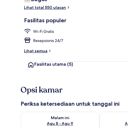
6,6 dari 10
Lihat total 550 ulasan
Bagian depan
Fasilitas populer
Wi-Fi Gratis
Resepsionis 24/7
Lihat semua
Fasilitas utama
(5)
Opsi kamar
Periksa ketersediaan untuk tanggal ini
Periksa ketersediaan untuk malam ini Agu 8 - Agu 9
Periksa keter
Malam ini
Agu 8 - Agu 9
A