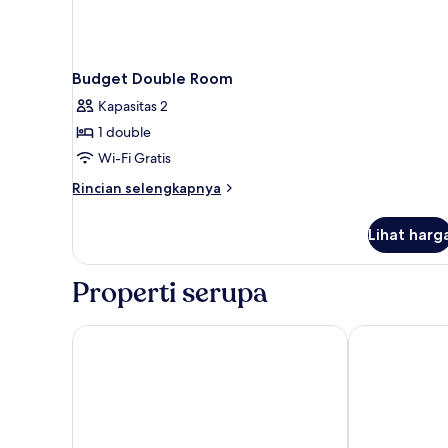
Budget Double Room
Kapasitas 2
1 double
Wi-Fi Gratis
Rincian
Rincian selengkapnya
lebih
lanjut
Lihat harg
untuk
Budget
Double
Properti serupa
Room
Garden View Hotel
Wembar Hote