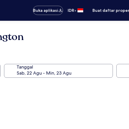
•
Buka aplikasi
IDR
Buat daftar prope
ngton
Tanggal