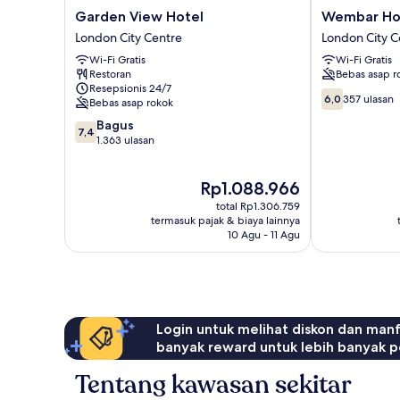
Garden
Wembar
Garden View Hotel
Wembar Ho
View
Hotel
London City Centre
London City C
Hotel
London
Wi-Fi Gratis
Wi-Fi Gratis
London
City
Restoran
Bebas asap r
City
Centre
Resepsionis 24/7
Centre
6.0
6,0
357 ulasan
Bebas asap rokok
dari
7.4
Bagus
10,
7,4
dari
1.363 ulasan
357
10,
ulasan
Bagus,
Harga
Rp1.088.966
1.363
sekarang
ulasan
total Rp1.306.759
Rp1.088.966
termasuk pajak & biaya lainnya
10 Agu - 11 Agu
Login untuk melihat diskon dan man
banyak reward untuk lebih banyak p
Tentang kawasan sekitar