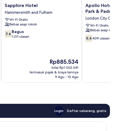
Sapphire
Apollo
Sapphire Hotel
Apollo Hotel London
Hotel
Hotel
Park & Paddington S
Hammersmith and Fulham
Hammersmith
London
London City Centre
Wi-Fi Gratis
and
–
Bebas asap rokok
Fulham
Near
Wi-Fi Gratis
Bebas asap rokok
Hyde
7.4
Bagus
7,4
Park
dari
1.011 ulasan
5.4
5,4
409 ulasan
&
10,
dari
Paddington
Bagus,
10,
Station
1.011
409
London
ulasan
ulasan
Harga
Rp885.534
City
sekarang
total Rp1.062.641
Centre
Rp885.534
termasuk pajak & biaya lainnya
termasuk paj
9 Agu - 10 Agu
Login
Daftar sekarang, gratis