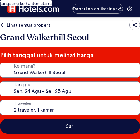
Langsung ke konten utama
Dapatkan aplikasinya
Lihat semua properti
Grand Walkerhill Seoul
Pilih tanggal untuk melihat harga
Ke mana?
Tanggal
Traveler
Cari