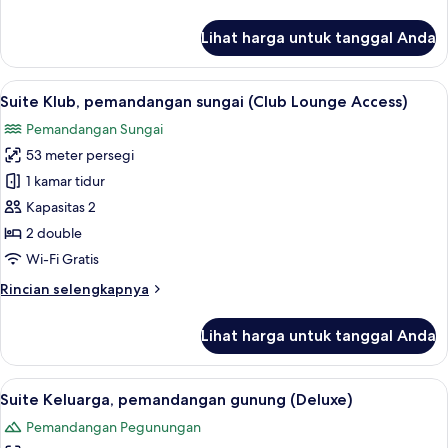
lebih
Access)
lanjut
Lihat harga untuk tanggal Anda
untuk
Suite
Klub,
Lihat
Seprai premium, minibar, brankas, dan
6
pemandangan
Suite Klub, pemandangan sungai (Club Lounge Access)
semua
gunung
Pemandangan Sungai
(Club
foto
Lounge
53 meter persegi
untuk
Access)
Suite
1 kamar tidur
Klub,
Kapasitas 2
pemandangan
2 double
sungai
Wi-Fi Gratis
(Club
Rincian
Rincian selengkapnya
Lounge
lebih
Access)
lanjut
Lihat harga untuk tanggal Anda
untuk
Suite
Klub,
Lihat
Suite Keluarga, pemandangan gunung
5
pemandangan
Suite Keluarga, pemandangan gunung (Deluxe)
semua
sungai
Pemandangan Pegunungan
(Club
foto