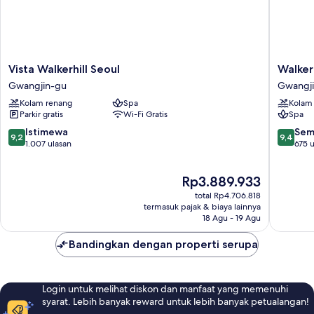
Vista
Walkerhi
Vista Walkerhill Seoul
Walker
Walkerhill
Douglas
Gwangjin-gu
Gwangj
Seoul
House
Kolam renang
Spa
Kolam
Gwangjin-
Gwangji
Parkir gratis
Wi-Fi Gratis
Spa
gu
gu
9.2
9.4
Istimewa
Sem
9,2
9,4
dari
dari
1.007 ulasan
675 u
10,
10,
Istimewa,
Sempur
Harga
Rp3.889.933
1.007
675
sekarang
ulasan
ulasan
total Rp4.706.818
Rp3.889.933
termasuk pajak & biaya lainnya
18 Agu - 19 Agu
Bandingkan dengan properti serupa
Login untuk melihat diskon dan manfaat yang memenuhi
syarat. Lebih banyak reward untuk lebih banyak petualangan!