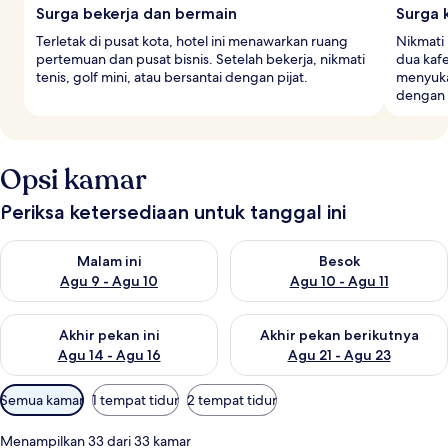
Surga bekerja dan bermain
Surga 
Terletak di pusat kota, hotel ini menawarkan ruang
Nikmati 
pertemuan dan pusat bisnis. Setelah bekerja, nikmati
dua kafe
tenis, golf mini, atau bersantai dengan pijat.
menyukai
dengan 
Opsi kamar
Periksa ketersediaan untuk tanggal ini
Periksa ketersediaan untuk malam ini Agu 9 - Agu 10
Periksa ketersediaan untuk be
Malam ini
Besok
Agu 9 - Agu 10
Agu 10 - Agu 11
Periksa ketersediaan untuk akhir pekan ini Agu 14 - Agu 16
Periksa ketersediaan untuk ak
Akhir pekan ini
Akhir pekan berikutnya
Agu 14 - Agu 16
Agu 21 - Agu 23
Filter
Semua kamar
1 tempat tidur
2 tempat tidur
tersedia
untuk
Menampilkan 33 dari 33 kamar