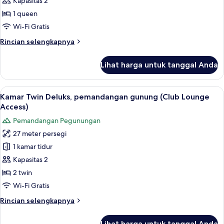
Deluks,
Kapasitas 2
pemandangan
1 queen
gunung
Wi-Fi Gratis
(Club
Rincian
Rincian selengkapnya
Lounge
lebih
Access)
lanjut
Lihat harga untuk tanggal Anda
untuk
Kamar
Double
Lihat
Lounge eksekutif
5
Deluks,
Kamar Twin Deluks, pemandangan gunung (Club Lounge
semua
pemandangan
Access)
gunung
foto
Pemandangan Pegunungan
(Club
untuk
Lounge
27 meter persegi
Kamar
Access)
1 kamar tidur
Twin
Deluks,
Kapasitas 2
pemandangan
2 twin
gunung
Wi-Fi Gratis
(Club
Rincian
Rincian selengkapnya
Lounge
lebih
Access)
lanjut
Lihat harga untuk tanggal Anda