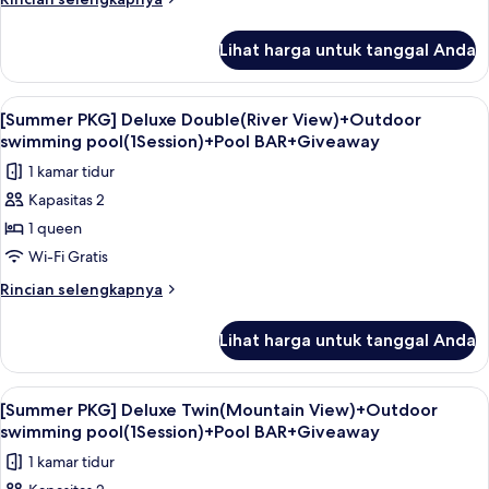
View)
lebih
+
lanjut
Lihat harga untuk tanggal Anda
untuk
Breakfast
[Package]
2
Deluxe
Lihat
Seprai premium, minibar, brankas, dan
persons
1
Double(River
[Summer PKG] Deluxe Double(River View)+Outdoor
semua
View)
swimming pool(1Session)+Pool BAR+Giveaway
+
foto
1 kamar tidur
Breakfast
untuk
2
Kapasitas 2
[Summer
persons
1 queen
PKG]
Deluxe
Wi-Fi Gratis
Double(River
Rincian
Rincian selengkapnya
View)+Outdoor
lebih
lanjut
swimming
Lihat harga untuk tanggal Anda
untuk
pool(1Session)+Pool
[Summer
BAR+Giveaway
PKG]
Lihat
Seprai premium, minibar, brankas, dan
1
Deluxe
[Summer PKG] Deluxe Twin(Mountain View)+Outdoor
semua
Double(River
swimming pool(1Session)+Pool BAR+Giveaway
View)+Outdoor
foto
1 kamar tidur
swimming
untuk
pool(1Session)+Pool