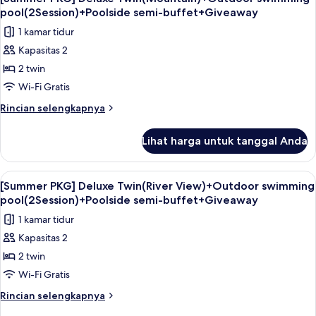
semua
Double(River
pool(2Session)+Poolside semi-buffet+Giveaway
View)+Outdoor
foto
1 kamar tidur
swimming
untuk
pool(2Session)+Poolside
Kapasitas 2
[Summer
semi-
2 twin
PKG]
buffet+Giveaway
Deluxe
Wi-Fi Gratis
Twin(Mountain)+Outdoor
Rincian
Rincian selengkapnya
swimming
lebih
lanjut
pool(2Session)+Poolside
Lihat harga untuk tanggal Anda
untuk
semi-
[Summer
buffet+Giveaway
PKG]
Lihat
Seprai premium, minibar, brankas, dan
5
Deluxe
[Summer PKG] Deluxe Twin(River View)+Outdoor swimming
semua
Twin(Mountain)+Outdoor
pool(2Session)+Poolside semi-buffet+Giveaway
swimming
foto
1 kamar tidur
pool(2Session)+Poolside
untuk
semi-
Kapasitas 2
[Summer
buffet+Giveaway
2 twin
PKG]
Deluxe
Wi-Fi Gratis
Twin(River
Rincian
Rincian selengkapnya
View)+Outdoor
lebih