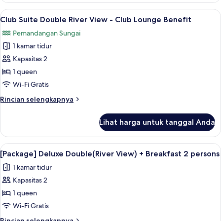
Breakfast
Deluxe
Lihat
Seprai premium, minibar, brankas, dan
@The
4
Twin
Club Suite Double River View - Club Lounge Benefit
semua
River
Buffet
Pemandangan Sungai
View
foto
+
1 kamar tidur
untuk
Breakfast
Club
Kapasitas 2
@The
Suite
Buffet
1 queen
Double
Wi-Fi Gratis
River
Rincian
Rincian selengkapnya
View
lebih
-
lanjut
Lihat harga untuk tanggal Anda
untuk
Club
Club
Lounge
Suite
Lihat
Seprai premium, minibar, brankas, dan
Benefit
1
Double
[Package] Deluxe Double(River View) + Breakfast 2 persons
semua
River
1 kamar tidur
View
foto
-
Kapasitas 2
untuk
Club
[Package]
1 queen
Lounge
Deluxe
Benefit
Wi-Fi Gratis
Double(River
Rincian
Rincian selengkapnya