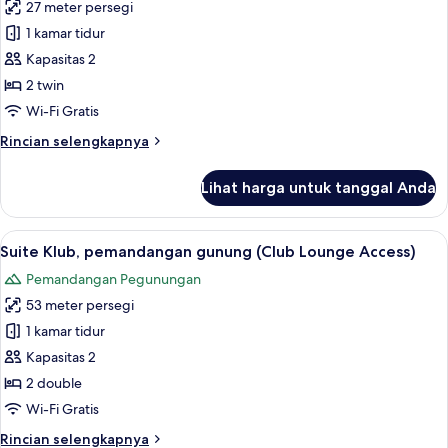
Lounge
27 meter persegi
Kamar
Access)
1 kamar tidur
Twin
Deluks,
Kapasitas 2
pemandangan
2 twin
sungai
Wi-Fi Gratis
(Club
Rincian
Rincian selengkapnya
Lounge
lebih
Access)
lanjut
Lihat harga untuk tanggal Anda
untuk
Kamar
Twin
Lihat
Seprai premium, minibar, brankas, dan
7
Deluks,
Suite Klub, pemandangan gunung (Club Lounge Access)
semua
pemandangan
Pemandangan Pegunungan
sungai
foto
(Club
53 meter persegi
untuk
Lounge
Suite
1 kamar tidur
Access)
Klub,
Kapasitas 2
pemandangan
2 double
gunung
Wi-Fi Gratis
(Club
Rincian
Rincian selengkapnya
Lounge