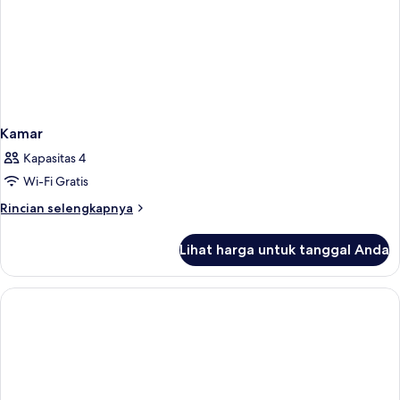
Kamar
Kapasitas 4
Wi-Fi Gratis
Rincian
Rincian selengkapnya
lebih
lanjut
Lihat harga untuk tanggal Anda
untuk
Kamar