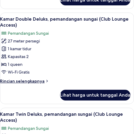
untuk
Kamar
Twin
Lihat
Seprai premium, minibar, brankas, dan
5
Deluks,
Kamar Double Deluks, pemandangan sungai (Club Lounge
semua
pemandangan
Access)
gunung
foto
Pemandangan Sungai
(Club
untuk
Lounge
27 meter persegi
Kamar
Access)
1 kamar tidur
Double
Deluks,
Kapasitas 2
pemandangan
1 queen
sungai
Wi-Fi Gratis
(Club
Rincian
Rincian selengkapnya
Lounge
lebih
Access)
lanjut
Lihat harga untuk tanggal Anda
untuk
Kamar
Double
Lihat
Lounge eksekutif
4
Deluks,
Kamar Twin Deluks, pemandangan sungai (Club Lounge
semua
pemandangan
Access)
sungai
foto
Pemandangan Sungai
(Club
untuk