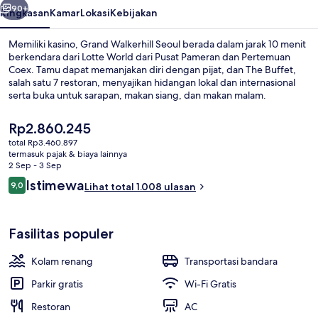
90+
Ringkasan
Kamar
Lokasi
Kebijakan
Memiliki kasino, Grand Walkerhill Seoul berada dalam jarak 10 menit
berkendara dari Lotte World dari Pusat Pameran dan Pertemuan
Coex. Tamu dapat memanjakan diri dengan pijat, dan The Buffet,
salah satu 7 restoran, menyajikan hidangan lokal dan internasional
serta buka untuk sarapan, makan siang, dan makan malam.
Keunggulan lain di hotel mewah ini meliputi kolam renang indoor,
bar/lounge, dan pusat kebugaran. Para traveler menyukai staf dan
Harga
Rp2.860.245
kondisi keseluruhan.
saat
total Rp3.460.897
ini
termasuk pajak & biaya lainnya
Seprai premium, minibar, brankas, dan
Rp2.860.245
2 Sep - 3 Sep
Ulasan
Istimewa
9,0
Lihat total 1.008 ulasan
9,0 dari 10
Fasilitas populer
Kolam renang
Transportasi bandara
Parkir gratis
Wi-Fi Gratis
Restoran
AC