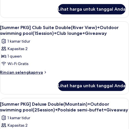
Twin(Mountain
lebih
lanjut
View)+Outdoor
Lihat harga untuk tanggal Anda
untuk
swimming
[Summer
pool(1Session)+Club
PKG]
Lihat
Seprai premium, minibar, brankas, dan
6
lounge+Giveaway
Club
[Summer PKG] Club Suite Double(River View)+Outdoor
semua
Suite
swimming pool(1Session)+Club lounge+Giveaway
Twin(Mountain
foto
1 kamar tidur
View)+Outdoor
untuk
swimming
Kapasitas 2
[Summer
pool(1Session)+Club
1 queen
PKG]
lounge+Giveaway
Club
Wi-Fi Gratis
Suite
Rincian
Rincian selengkapnya
Double(River
lebih
lanjut
View)+Outdoor
Lihat harga untuk tanggal Anda
untuk
swimming
[Summer
pool(1Session)+Club
PKG]
Lihat
Seprai premium, minibar, brankas, dan
1
lounge+Giveaway
Club
[Summer PKG] Deluxe Double(Mountain)+Outdoor
semua
Suite
swimming pool(2Session)+Poolside semi-buffet+Giveaway
Double(River
foto
1 kamar tidur
View)+Outdoor
untuk
swimming
Kapasitas 2
[Summer
pool(1Session)+Club