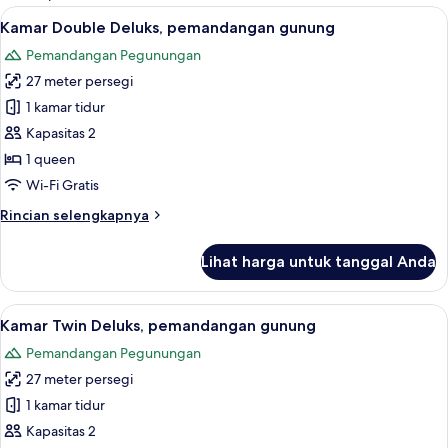
kamar
Lihat
Kamar Double Deluks, pemandangan gu
1
Kamar Double Deluks, pemandangan gunung
semua
Pemandangan Pegunungan
foto
27 meter persegi
untuk
Kamar
1 kamar tidur
Double
Kapasitas 2
Deluks,
1 queen
pemandangan
Wi-Fi Gratis
gunung
Rincian
Rincian selengkapnya
lebih
lanjut
Lihat harga untuk tanggal Anda
untuk
Kamar
Double
Lihat
Kamar Twin Deluks, pemandangan gunun
1
Deluks,
Kamar Twin Deluks, pemandangan gunung
semua
pemandangan
Pemandangan Pegunungan
gunung
foto
27 meter persegi
untuk
Kamar
1 kamar tidur
Twin
Kapasitas 2