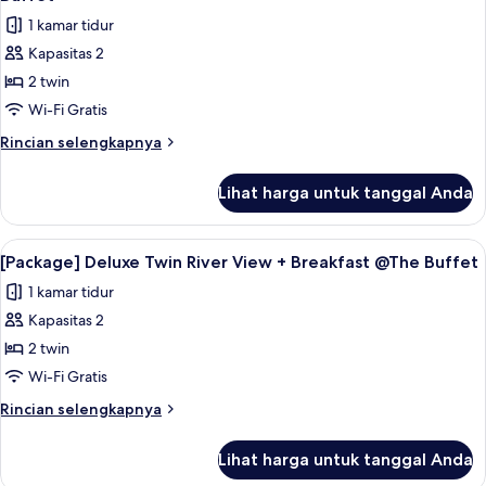
View
foto
1 kamar tidur
+
untuk
Breakfast
Kapasitas 2
[Package]
@The
2 twin
Deluxe
Buffet
Twin
Wi-Fi Gratis
Mountain
Rincian
Rincian selengkapnya
View
lebih
lanjut
+
Lihat harga untuk tanggal Anda
untuk
Breakfast
[Package]
@The
Deluxe
Lihat
Seprai premium, minibar, brankas, dan
2
Buffet
Twin
[Package] Deluxe Twin River View + Breakfast @The Buffet
semua
Mountain
1 kamar tidur
View
foto
+
Kapasitas 2
untuk
Breakfast
[Package]
2 twin
@The
Deluxe
Buffet
Wi-Fi Gratis
Twin
Rincian
Rincian selengkapnya
River
lebih
View
lanjut
Lihat harga untuk tanggal Anda
untuk
+
[Package]