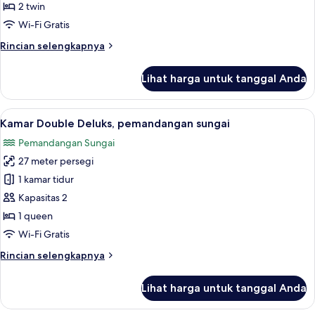
Deluks,
2 twin
pemandangan
Wi-Fi Gratis
gunung
Rincian
Rincian selengkapnya
lebih
lanjut
Lihat harga untuk tanggal Anda
untuk
Kamar
Twin
Lihat
Seprai premium, minibar, brankas, dan
1
Deluks,
Kamar Double Deluks, pemandangan sungai
semua
pemandangan
Pemandangan Sungai
gunung
foto
27 meter persegi
untuk
Kamar
1 kamar tidur
Double
Kapasitas 2
Deluks,
1 queen
pemandangan
Wi-Fi Gratis
sungai
Rincian
Rincian selengkapnya
lebih
lanjut
Lihat harga untuk tanggal Anda
untuk
Kamar