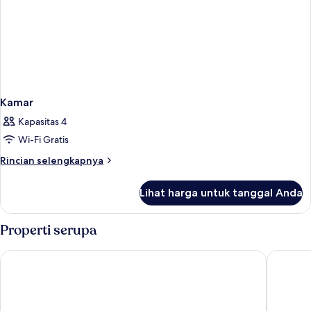
Kamar
Kapasitas 4
Wi-Fi Gratis
Rincian
Rincian selengkapnya
lebih
lanjut
Lihat harga untuk tanggal Anda
untuk
Kamar
Properti serupa
Vista Walkerhill Seoul
Walkerhi