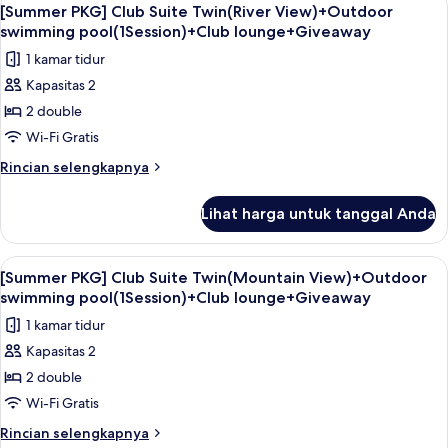
Lihat
8
Deluxe
[Summer PKG] Club Suite Twin(River View)+Outdoor
semua
Twin(River
swimming pool(1Session)+Club lounge+Giveaway
View)+Outdoor
foto
1 kamar tidur
swimming
untuk
pool(1Session)+Pool
Kapasitas 2
[Summer
BAR+Giveaway
2 double
PKG]
Club
Wi-Fi Gratis
Suite
Rincian
Rincian selengkapnya
Twin(River
lebih
lanjut
View)+Outdoor
Lihat harga untuk tanggal Anda
untuk
swimming
[Summer
pool(1Session)+Club
PKG]
Lihat
Seprai premium, minibar, brankas, dan
8
lounge+Giveaway
Club
[Summer PKG] Club Suite Twin(Mountain View)+Outdoor
semua
Suite
swimming pool(1Session)+Club lounge+Giveaway
Twin(River
foto
1 kamar tidur
View)+Outdoor
untuk
swimming
Kapasitas 2
[Summer
pool(1Session)+Club
2 double
PKG]
lounge+Giveaway
Club
Wi-Fi Gratis
Suite
Rincian
Rincian selengkapnya