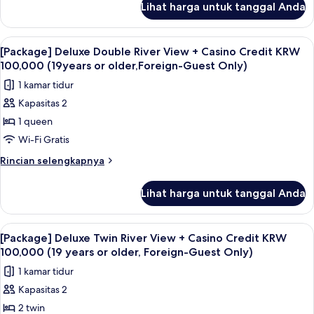
Lihat harga untuk tanggal Anda
untuk
Standard
Twin
Lihat
Seprai premium, minibar, brankas, dan
1
Room
[Package] Deluxe Double River View + Casino Credit KRW
semua
with
100,000 (19years or older,Foreign-Guest Only)
No
foto
1 kamar tidur
View
untuk
Kapasitas 2
[Package]
1 queen
Deluxe
Double
Wi-Fi Gratis
River
Rincian
Rincian selengkapnya
View
lebih
lanjut
+
Lihat harga untuk tanggal Anda
untuk
Casino
[Package]
Credit
Deluxe
Lihat
Seprai premium, minibar, brankas, dan
1
KRW
Double
[Package] Deluxe Twin River View + Casino Credit KRW
semua
River
100,000
100,000 (19 years or older, Foreign-Guest Only)
View
foto
(19years
1 kamar tidur
+
untuk
or
Casino
Kapasitas 2
[Package]
Credit
older,Foreign-
2 twin
Deluxe
KRW