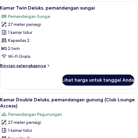
Double
Lihat
Seprai premium, minibar, brankas, dan
1
Deluks,
Kamar Twin Deluks, pemandangan sungai
semua
pemandangan
Pemandangan Sungai
sungai
foto
27 meter persegi
untuk
Kamar
1 kamar tidur
Twin
Kapasitas 2
Deluks,
2 twin
pemandangan
Wi-Fi Gratis
sungai
Rincian
Rincian selengkapnya
lebih
lanjut
Lihat harga untuk tanggal Anda
untuk
Kamar
Twin
Lihat
Seprai premium, minibar, brankas, dan
5
Deluks,
Kamar Double Deluks, pemandangan gunung (Club Lounge
semua
pemandangan
Access)
sungai
foto
Pemandangan Pegunungan
untuk
27 meter persegi
Kamar
1 kamar tidur
Double