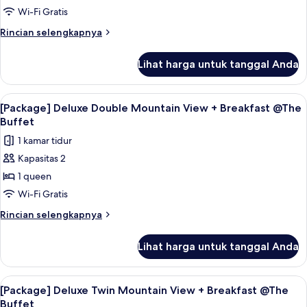
Guest
100,000
Twin
Wi-Fi Gratis
Only)
(19years
River
Rincian
Rincian selengkapnya
or
View
lebih
older,Foreign-
lanjut
+
Guest
Lihat harga untuk tanggal Anda
untuk
Only)
Casino
[Package]
Credit
Deluxe
Lihat
Seprai premium, minibar, brankas, dan
1
KRW
Twin
[Package] Deluxe Double Mountain View + Breakfast @The
semua
River
100,000
Buffet
View
foto
(19
1 kamar tidur
+
untuk
years
Casino
Kapasitas 2
[Package]
Credit
or
1 queen
Deluxe
KRW
older,
100,000
Double
Wi-Fi Gratis
Foreign-
(19
Mountain
Rincian
Rincian selengkapnya
Guest
years
View
lebih
or
Only)
lanjut
+
older,
Lihat harga untuk tanggal Anda
untuk
Foreign-
Breakfast
[Package]
Guest
@The
Deluxe
Only)
Lihat
Seprai premium, minibar, brankas, dan
1
Buffet
Double
[Package] Deluxe Twin Mountain View + Breakfast @The
semua
Mountain
Buffet