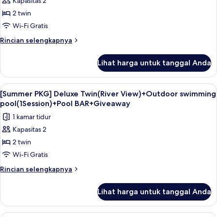
Kapasitas 2
[Summer
BAR+Giveaway
2 twin
PKG]
Deluxe
Wi-Fi Gratis
Twin(Mountain
Rincian
Rincian selengkapnya
View)+Outdoor
lebih
lanjut
swimming
Lihat harga untuk tanggal Anda
untuk
pool(1Session)+Pool
[Summer
BAR+Giveaway
PKG]
Lihat
Seprai premium, minibar, brankas, dan
5
Deluxe
[Summer PKG] Deluxe Twin(River View)+Outdoor swimming
semua
Twin(Mountain
pool(1Session)+Pool BAR+Giveaway
View)+Outdoor
foto
1 kamar tidur
swimming
untuk
pool(1Session)+Pool
Kapasitas 2
[Summer
BAR+Giveaway
2 twin
PKG]
Deluxe
Wi-Fi Gratis
Twin(River
Rincian
Rincian selengkapnya
View)+Outdoor
lebih
lanjut
swimming
Lihat harga untuk tanggal Anda
untuk
pool(1Session)+Pool
[Summer
BAR+Giveaway
PKG]
Seprai premium, minibar, brankas, dan