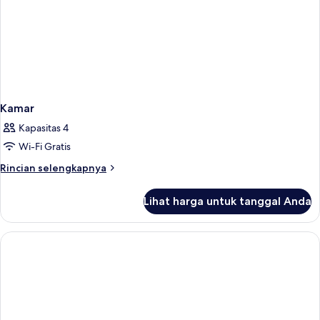
Kamar
Kapasitas 4
Wi-Fi Gratis
Rincian
Rincian selengkapnya
lebih
lanjut
Lihat harga untuk tanggal Anda
untuk
Kamar