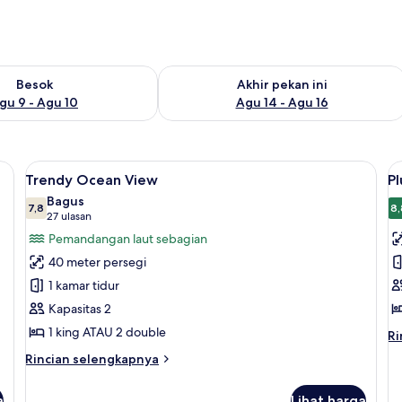
sediaan untuk besok Agu 9 - Agu 10
Periksa ketersediaan untuk akhir pekan
Besok
Akhir pekan ini
gu 9 - Agu 10
Agu 14 - Agu 16
nkas, dan tirai kedap cahaya
Lihat
Pemandangan dari kamar
L
5
Trendy Ocean View
Pl
semua
s
Bagus
foto
7,8
f
8,
7,8 dari 10
(27
27 ulasan
untuk
u
ulasan)
Pemandangan laut sebagian
Trendy
P
40 meter persegi
Ocean
J
1 kamar tidur
View
Kapasitas 2
1 king ATAU 2 double
Ri
Ri
le
Rincian
Rincian selengkapnya
la
lebih
un
lanjut
Pl
a
Lihat harga