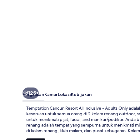
All
Inclusive
-
Adults
Only
125+
Ringkasan
Kamar
Lokasi
Kebijakan
Temptation Cancun Resort All Inclusive - Adults Only adal
keseruan untuk semua orang di 2 kolam renang outdoor, 
untuk menikmati pijat, facial, and manikur/pedikur. Anda 
renang adalah tempat yang sempurna untuk menikmati minu
di kolam renang, klub malam, dan pusat kebugaran. Kolam 