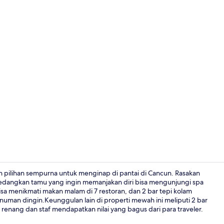
Video proper
ah pilihan sempurna untuk menginap di pantai di Cancun. Rasakan
sedangkan tamu yang ingin memanjakan diri bisa mengunjungi spa
bisa menikmati makan malam di 7 restoran, dan 2 bar tepi kolam
Klub malam
man dingin.Keunggulan lain di properti mewah ini meliputi 2 bar
renang dan staf mendapatkan nilai yang bagus dari para traveler.