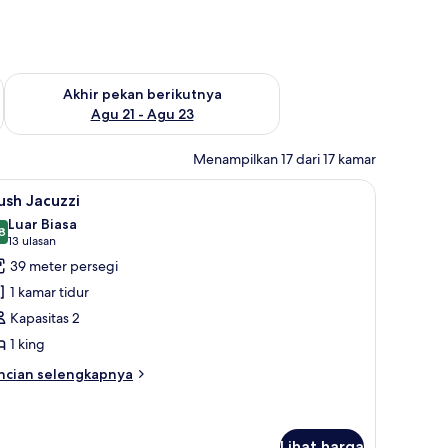
 ini Agu 14 - Agu 16
Periksa ketersediaan untuk akhir pekan berikutnya Agu 21 - A
Akhir pekan berikutnya
Agu 21 - Agu 23
Menampilkan 17 dari 17 kamar
ihat
Plush Jacuzzi | Pemandangan dari kamar
5
ush Jacuzzi
emua
Luar Biasa
oto
8
8,8 dari 10
(13
13 ulasan
ntuk
ulasan)
39 meter persegi
lush
1 kamar tidur
acuzzi
Kapasitas 2
1 king
ncian
ncian selengkapnya
bih
njut
tuk
ush
Lihat harga