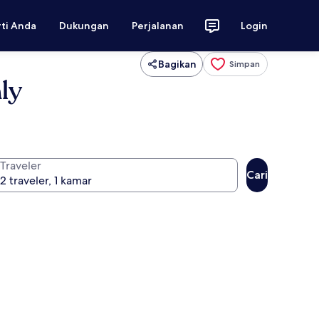
rti Anda
Dukungan
Perjalanan
Login
Bagikan
Simpan
ly
Traveler
Cari