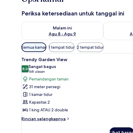
Periksa ketersediaan untuk tanggal ini
Periksa ketersediaan untuk malam ini Agu 8 - Agu 9
Periksa keter
Malam ini
Agu 8 - Agu 9
A
Filter
Semua kamar
1 tempat tidur
2 tempat tidur
tersedia
Lihat
Seprai antialergi, minibar, bra
untuk
4
Trendy Garden View
semua
kamar
Sangat bagus
foto
8,0
8,0 dari 10
(168
168 ulasan
untuk
ulasan)
Pemandangan taman
Trendy
31 meter persegi
Garden
1 kamar tidur
View
Kapasitas 2
1 king ATAU 2 double
Rincian
Rincian selengkapnya
lebih
lanjut
Lihat harg