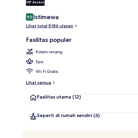
VIP Access
Ulasan
Istimewa
9,0
9,0 dari 10
Pemandangan
Lihat total 5.186 ulasan
Fasilitas populer
Kolam renang
Spa
Wi-Fi Gratis
Lihat semua
Fasilitas utama
(12)
Seperti di rumah sendiri
(6)