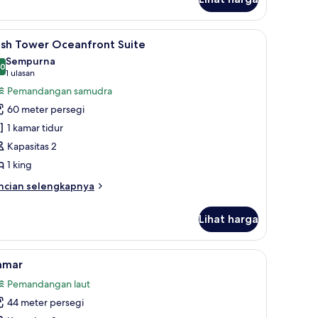
cuzzi
ihat
Seprai antialergi, minibar, brankas, dan tirai
7
ush Tower Oceanfront Suite
emua
Sempurna
oto
,0
10,0 dari 10
(1
1 ulasan
ntuk
ulasan)
Pemandangan samudra
ush
60 meter persegi
ower
1 kamar tidur
ceanfront
Kapasitas 2
uite
1 king
ncian
ncian selengkapnya
bih
njut
Lihat harga
tuk
sh
ower
ihat
Seprai antialergi, minibar, brankas, dan tirai
5
eanfront
amar
emua
ite
Pemandangan laut
oto
44 meter persegi
ntuk