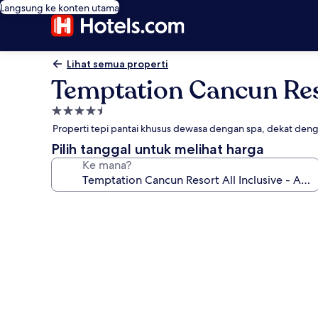
Langsung ke konten utama
Lihat semua properti
Temptation Cancun Reso
Properti
bintang
Properti tepi pantai khusus dewasa dengan spa, dekat den
4.5
Pilih tanggal untuk melihat harga
Ke mana?
Galeri
foto
untuk
Temptation
Cancun
Resort