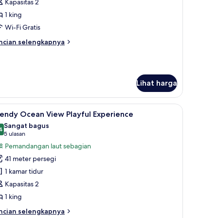
amar
Kapasitas 2
1 king
Wi-Fi Gratis
ncian
ncian selengkapnya
bih
njut
tuk
amar
Lihat harga
n tirai kedap cahaya
ihat
Fasilitas kamar
7
rendy Ocean View Playful Experience
emua
Sangat bagus
oto
4
8,4 dari 10
(5
5 ulasan
ntuk
ulasan)
Pemandangan laut sebagian
rendy
41 meter persegi
cean
1 kamar tidur
iew
Kapasitas 2
layful
1 king
xperience
ncian
ncian selengkapnya