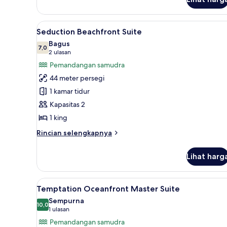
untuk
Trendy
Garden
Lihat
Seduction Beachfront Suite |
5
View
Seduction Beachfront Suite
semua
Bagus
foto
7,0
7,0 dari 10
(2
2 ulasan
untuk
ulasan)
Pemandangan samudra
Seduction
44 meter persegi
Beachfront
1 kamar tidur
Suite
Kapasitas 2
1 king
Rincian
Rincian selengkapnya
lebih
lanjut
Lihat harg
untuk
Seduction
Beachfront
Lihat
Temptation Oceanfront Master
5
Suite
Temptation Oceanfront Master Suite
semua
Sempurna
foto
10,0
10,0 dari 10
(1
1 ulasan
untuk
ulasan)
Pemandangan samudra