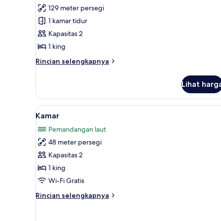
Temptation
129 meter persegi
Oceanfront
1 kamar tidur
Master
Kapasitas 2
Suite
1 king
Rincian
Rincian selengkapnya
lebih
lanjut
Lihat harg
untuk
Temptation
Oceanfront
Lihat
Seprai antialergi, minibar, bra
7
Master
Kamar
semua
Suite
Pemandangan laut
foto
48 meter persegi
untuk
Kamar
Kapasitas 2
1 king
Wi-Fi Gratis
Rincian
Rincian selengkapnya
lebih
lanjut