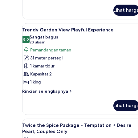
untuk
Kamar
Lihat harg
Lihat
Seprai antialergi, minibar, bra
7
Trendy Garden View Playful Experience
semua
Sangat bagus
foto
8,0
8,0 dari 10
(23
23 ulasan
untuk
ulasan)
Pemandangan taman
Trendy
31 meter persegi
Garden
1 kamar tidur
View
Kapasitas 2
Playful
1 king
Experience
Rincian
Rincian selengkapnya
lebih
lanjut
Lihat harg
untuk
Trendy
Garden
Lihat
Seprai antialergi, minibar, bra
5
View
Twice the Spice Package - Temptation + Desire
semua
Playful
Pearl, Couples Only
Experience
foto