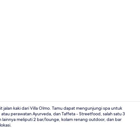
Video proper
t jalan kaki dari Villa Olmo. Tamu dapat mengunjungi spa untuk
 atau perawatan Ayurveda, dan Taffeta - Streetfood, salah satu 3
 lainnya meliputi 2 bar/lounge, kolam renang outdoor, dan bar
2 bar/lounge
okasi.