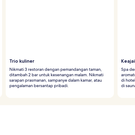
Trio kuliner
Keaja
Nikmati 3 restoran dengan pemandangan taman,
Spa de
ditambah 2 bar untuk kesenangan malam. Nikmati
aromate
sarapan prasmanan, sampanye dalam kamar, atau
di hote
pengalaman bersantap pribadi.
di saun