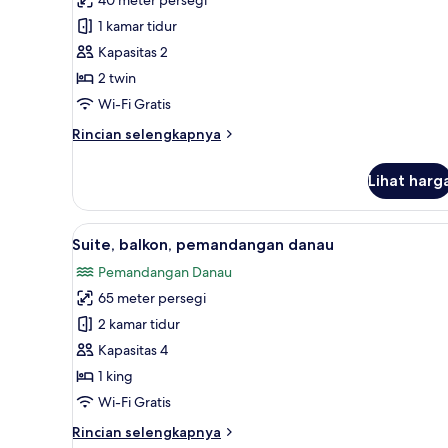
2
1 kamar tidur
Tempat
Kapasitas 2
Tidur
2 twin
Twin,
Wi-Fi Gratis
pemandangan
danau
Rincian
Rincian selengkapnya
lebih
lanjut
Lihat harg
untuk
Kamar
Premium,
Lihat
Suite, balkon, pemandangan dan
6
2
Suite, balkon, pemandangan danau
semua
Tempat
Pemandangan Danau
Tidur
foto
Twin,
65 meter persegi
untuk
pemandangan
Suite,
2 kamar tidur
danau
balkon,
Kapasitas 4
pemandangan
1 king
danau
Wi-Fi Gratis
Rincian
Rincian selengkapnya