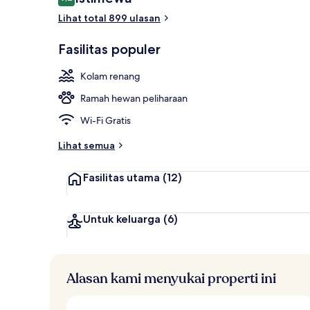
9,2 dari 10
Lihat total 899 ulasan
2 bar/lounge
Fasilitas populer
Kolam renang
Ramah hewan peliharaan
Wi-Fi Gratis
Lihat semua
Fasilitas utama
(12)
Untuk keluarga
(6)
Alasan kami menyukai properti ini