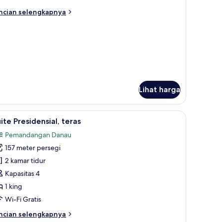
amar
ncian
ncian selengkapnya
idur
bih
njut
tuk
ite,
mar
dur
Lihat harga
dan TV
ngsa, brankas, meja kerja, dan ruang kerja ramah laptop
ihat
Suite Presidensial, teras | Selimut bulu angsa
12
ite Presidensial, teras
emua
Pemandangan Danau
oto
157 meter persegi
ntuk
uite
2 kamar tidur
residensial,
Kapasitas 4
eras
1 king
Wi-Fi Gratis
ncian
ncian selengkapnya