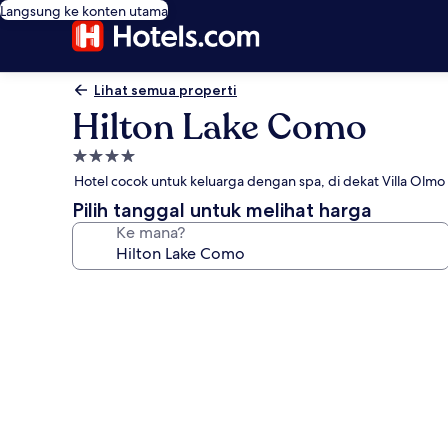
Langsung ke konten utama
Lihat semua properti
Hilton Lake Como
Properti
bintang
Hotel cocok untuk keluarga dengan spa, di dekat Villa Olmo
4.0
Pilih tanggal untuk melihat harga
Ke mana?
Galeri
foto
untuk
Hilton
Lake
Como