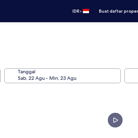
•
IDR
Buat daftar prope
Tanggal