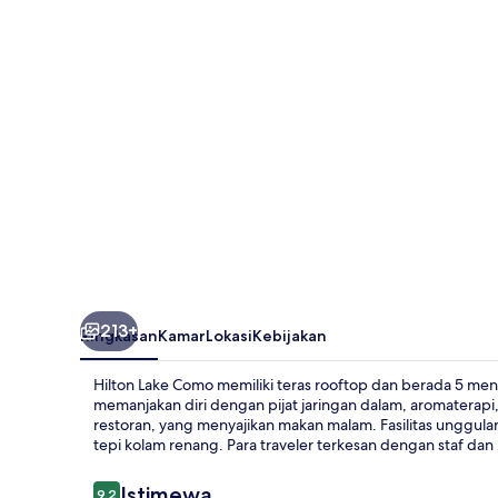
213+
Ringkasan
Kamar
Lokasi
Kebijakan
Hilton Lake Como memiliki teras rooftop dan berada 5 meni
memanjakan diri dengan pijat jaringan dalam, aromaterapi,
restoran, yang menyajikan makan malam. Fasilitas unggulan
tepi kolam renang. Para traveler terkesan dengan staf dan l
Ulasan
Istimewa
9,2