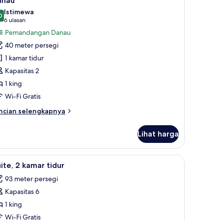
anau
dur
oto
Istimewa
ng
0
ntuk
9,0 dari 10
(6
6 ulasan
amar
ulasan)
Pemandangan Danau
remium,
40 meter persegi
1 kamar tidur
empat
Kapasitas 2
idur
1 king
ing,
Wi-Fi Gratis
emandangan
anau
ncian
ncian selengkapnya
bih
njut
Lihat harga
tuk
amar
emium,
ja, dan ruang kerja ramah laptop
ihat
Suite, 2 kamar tidur | Selimut bulu angsa, br
10
ite, 2 kamar tidur
emua
empat
93 meter persegi
dur
oto
ng,
Kapasitas 6
ntuk
emandangan
ite,
1 king
anau
Wi-Fi Gratis