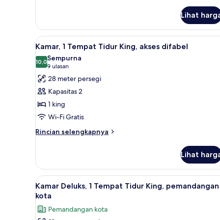
lebih
lanjut
Lihat harg
untuk
Suite,
balkon,
Lihat
Kamar, 1 Tempat Tidur King, ak
3
pemandangan
Kamar, 1 Tempat Tidur King, akses difabel
semua
danau
Sempurna
foto
10,0
10,0 dari 10
(9
9 ulasan
untuk
ulasan)
28 meter persegi
Kamar,
Kapasitas 2
1
1 king
Tempat
Wi-Fi Gratis
Tidur
King,
Rincian
Rincian selengkapnya
lebih
akses
lanjut
difabel
Lihat harg
untuk
Kamar,
1
Lihat
Kamar Deluks, 1 Tempat Tidur 
8
Tempat
Kamar Deluks, 1 Tempat Tidur King, pemandangan
semua
Tidur
kota
King,
foto
Pemandangan kota
akses
untuk
difabel