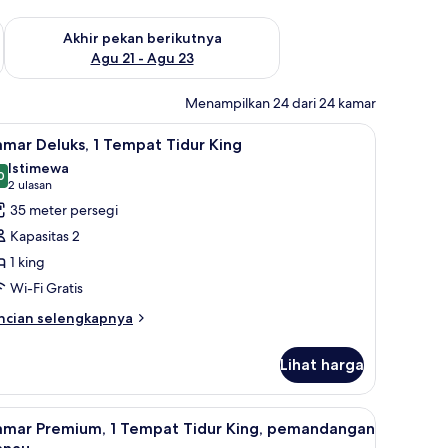
 ini Agu 14 - Agu 16
Periksa ketersediaan untuk akhir pekan berikutnya Agu 21 - A
Akhir pekan berikutnya
Agu 21 - Agu 23
Menampilkan 24 dari 24 kamar
ja, dan ruang kerja ramah laptop
ihat
Kamar Deluks, 1 Tempat Tidur King | Selimut b
2
mar Deluks, 1 Tempat Tidur King
emua
Istimewa
oto
0
9,0 dari 10
(2
2 ulasan
ntuk
ulasan)
35 meter persegi
amar
Kapasitas 2
eluks,
1 king
Wi-Fi Gratis
empat
idur
ncian
ncian selengkapnya
bih
ing
njut
Lihat harga
tuk
amar
luks,
 Selimut bulu angsa, brankas, meja kerja, dan ruang kerja ramah laptop
ihat
Selimut bulu angsa, brankas, meja kerja, dan
5
amar Premium, 1 Tempat Tidur King, pemandangan
emua
empat