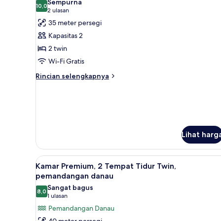
Sempurna
King
foto
10,0
10,0 dari 10
(2
2 ulasan
untuk
ulasan)
35 meter persegi
Kamar
Kapasitas 2
Deluks,
2 twin
2
Wi-Fi Gratis
Tempat
Tidur
Rincian
Rincian selengkapnya
lebih
Twin
lanjut
untuk
Kamar
Deluks,
2
Lihat harg
Tempat
Tidur
Twin
Lihat
Selimut bulu angsa, brankas, m
6
Kamar Premium, 2 Tempat Tidur Twin,
semua
pemandangan danau
foto
Sangat bagus
8,0
untuk
8,0 dari 10
(1
1 ulasan
Kamar
ulasan)
Pemandangan Danau
Premium,
40 meter persegi